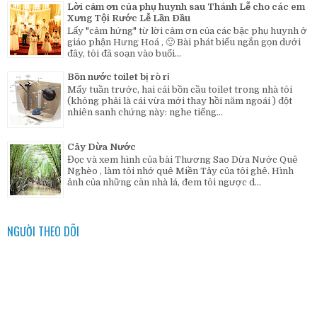
Lời cảm ơn của phụ huynh sau Thánh Lễ cho các em
Xưng Tội Rước Lễ Lần Đầu
Lấy "cảm hứng" từ lời cảm ơn của các bậc phụ huynh ở
giáo phận Hưng Hoá , 🙂 Bài phát biểu ngắn gọn dưới
đây, tôi đã soạn vào buổi...
Bồn nước toilet bị rò rỉ
Mấy tuần trước, hai cái bồn cầu toilet trong nhà tôi
(không phải là cái vừa mới thay hồi năm ngoái ) đột
nhiên sanh chứng này: nghe tiếng...
Cây Dừa Nước
Đọc và xem hình của bài Thương Sao Dừa Nước Quê
Nghèo , làm tôi nhớ quê Miền Tây của tôi ghê. Hình
ảnh của những căn nhà lá, đem tôi ngược d...
NGƯỜI THEO DÕI