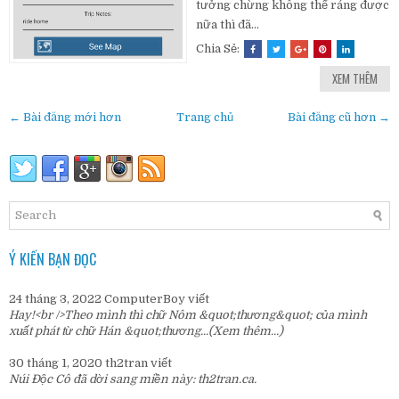
tưởng chừng không thể ráng được
nữa thì đã...
Chia Sẻ:
XEM THÊM
← Bài đăng mới hơn
Trang chủ
Bài đăng cũ hơn →
Ý KIẾN BẠN ĐỌC
24 tháng 3, 2022
ComputerBoy
viết
Hay!<br />Theo mình thì chữ Nôm &quot;thương&quot; của mình
xuất phát từ chữ Hán &quot;thương...
(Xem thêm...)
30 tháng 1, 2020
th2tran
viết
Núi Độc Cô đã dời sang miền này:
th2tran.ca
.