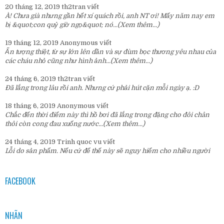
20 tháng 12, 2019
th2tran
viết
À! Chưa già nhưng gần hết xí quách rồi, anh NT ơi! Mấy năm nay em
bị &quot;con quỷ giờ ngọ&quot; nó...
(Xem thêm...)
19 tháng 12, 2019
Anonymous
viết
Ấn tượng thiệt, từ sự lớn lên dần và sự đùm bọc thương yêu nhau của
các cháu nhỏ cũng như hình ảnh...
(Xem thêm...)
24 tháng 6, 2019
th2tran
viết
Đã lắng trong lâu rồi anh. Nhưng cứ phải hút cặn mỗi ngày ạ. :D
18 tháng 6, 2019
Anonymous
viết
Chắc đến thời điểm này thì hồ bơi đã lắng trong đặng cho đôi chân
thôi còn cong đau xuống nước...
(Xem thêm...)
24 tháng 4, 2019
Trinh quoc vu
viết
Lỗi do sản phẩm. Nếu cứ để thế này sẽ nguy hiểm cho nhiều người
FACEBOOK
NHÃN