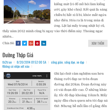
kiếng mát (vì đổ mồ hôi làm kiếng
ướt, gây khó chịu). Kết quả là: sáng
chiều bị hắt-xì li bì, khóe mắt ngứa
như điên. Hóa ra là trong mùa dị
ứng. Lật lại mấy trang nhật ký cũ,
thấy năm 2012 mình cũng bị ngay vào thời điểm này. Thoáng ngạc
nhiên...
XEM THÊM
Chia Sẻ:
Đường Thập Giá
th2tran
8/20/2014 01:52:00 SA
công giáo
,
sống đạo
,
xe đạp
Không có nhận xét nào
Ghi lại chút cảm nghiệm sau hơn
tháng rưỡi đạp xe trên đoạn
đường dài 20km. Đoạn đường này
có vài đoạn dốc cao. Ở những khúc
ấy, tốc độ đạp khoảng 15km/h. Mấy
ngày đầu chưa quen nên tôi đạp ná
thở. Nhưng hễ mỗi lần cố gắng đến