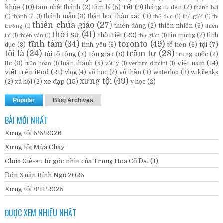
khỏe
(10)
Tết
(9)
tam nhật thánh
(2)
tâm lý
(5)
tháng tư đen
(2)
thành bại
thánh mẫu
(3)
thần học thân xác
(3)
(1)
thánh lễ
(1)
thể dục
(1)
thế giới
(1)
thị
thiên chúa giáo
(27)
thiên đàng
(2)
thiên nhiên
(6)
trường
(1)
thiên
thời sự
(41)
thời tiết
(20)
tin mừng
(2)
tình
tai
(1)
thiên văn
(1)
thư giản
(1)
tĩnh tâm
(34)
toronto
(49)
tội
(7)
dục
(3)
tình yêu
(6)
tổ tiên
(6)
tôi là
(24)
trầm tư
(28)
tội tổ tông
(7)
tôn giáo
(8)
trung quốc
(2)
việt nam
(14)
ttc
(3)
tuần thánh
(5)
tuần hoàn
(1)
vật lý
(1)
verbum domini
(1)
viết trên iPod
(21)
vlog
(4)
võ học
(2)
vô thần
(3)
waterloo
(3)
wikileaks
xưng tội
(49)
xe đạp
(15)
(2)
xã hội
(2)
y học
(2)
Popular
Blog Archives
BÀI MỚI NHẤT
Xưng tội 6/6/2026
Xưng tội Mùa Chay
Chúa Giê-su từ góc nhìn của Trung Hoa Cổ Đại (1)
Đón Xuân Bính Ngọ 2026
Xưng tội 8/11/2025
ĐƯỢC XEM NHIỀU NHẤT