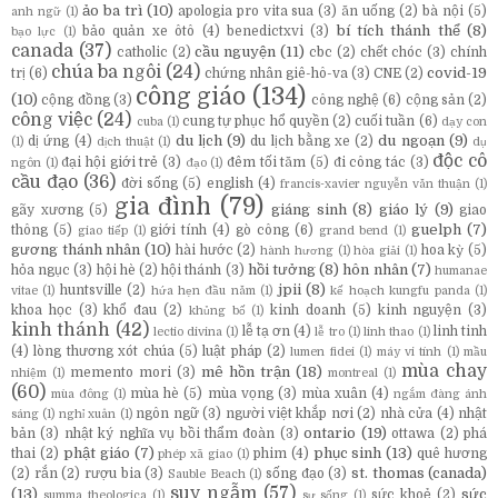
ảo ba trì
(10)
apologia pro vita sua
(3)
ăn uống
(2)
bà nội
(5)
anh ngữ
(1)
bí tích thánh thể
(8)
bảo quản xe ôtô
(4)
benedictxvi
(3)
bạo lực
(1)
canada
(37)
cầu nguyện
(11)
catholic
(2)
cbc
(2)
chết chóc
(3)
chính
chúa ba ngôi
(24)
covid-19
trị
(6)
chứng nhân giê-hô-va
(3)
CNE
(2)
công giáo
(134)
(10)
cộng đồng
(3)
công nghệ
(6)
cộng sản
(2)
công việc
(24)
cung tự phục hổ quyền
(2)
cuối tuần
(6)
cuba
(1)
dạy con
du lịch
(9)
du ngoạn
(9)
dị ứng
(4)
du lịch bằng xe
(2)
(1)
dịch thuật
(1)
dụ
độc cô
đại hội giới trẻ
(3)
đêm tối tăm
(5)
đi công tác
(3)
ngôn
(1)
đạo
(1)
cầu đạo
(36)
đời sống
(5)
english
(4)
francis-xavier nguyễn văn thuận
(1)
gia đình
(79)
giáng sinh
(8)
giáo lý
(9)
gãy xương
(5)
giao
guelph
(7)
thông
(5)
giới tính
(4)
gò công
(6)
giao tiếp
(1)
grand bend
(1)
gương thánh nhân
(10)
hài hước
(2)
hoa kỳ
(5)
hành hương
(1)
hòa giải
(1)
hồi tưởng
(8)
hôn nhân
(7)
hỏa ngục
(3)
hội hè
(2)
hội thánh
(3)
humanae
jpii
(8)
huntsville
(2)
vitae
(1)
hứa hẹn đầu năm
(1)
kế hoạch kungfu panda
(1)
khoa học
(3)
khổ đau
(2)
kinh doanh
(5)
kinh nguyện
(3)
khủng bố
(1)
kinh thánh
(42)
lễ tạ ơn
(4)
linh tinh
lectio divina
(1)
lễ tro
(1)
linh thao
(1)
(4)
lòng thương xót chúa
(5)
luật pháp
(2)
lumen fidei
(1)
máy vi tính
(1)
mầu
mùa chay
mê hồn trận
(18)
memento mori
(3)
nhiệm
(1)
montreal
(1)
(60)
mùa hè
(5)
mùa vọng
(3)
mùa xuân
(4)
mùa đông
(1)
ngắm đàng ánh
ngôn ngữ
(3)
người việt khắp nơi
(2)
nhà cửa
(4)
nhật
sáng
(1)
nghỉ xuân
(1)
ontario
(19)
bản
(3)
nhật ký nghĩa vụ bồi thẩm đoàn
(3)
ottawa
(2)
phá
phật giáo
(7)
phục sinh
(13)
thai
(2)
phim
(4)
quê hương
phép xã giao
(1)
st. thomas (canada)
(2)
rắn
(2)
rượu bia
(3)
sống đạo
(3)
Sauble Beach
(1)
suy ngẫm
(57)
(13)
sức
sức khoẻ
(2)
summa theologica
(1)
sự sống
(1)