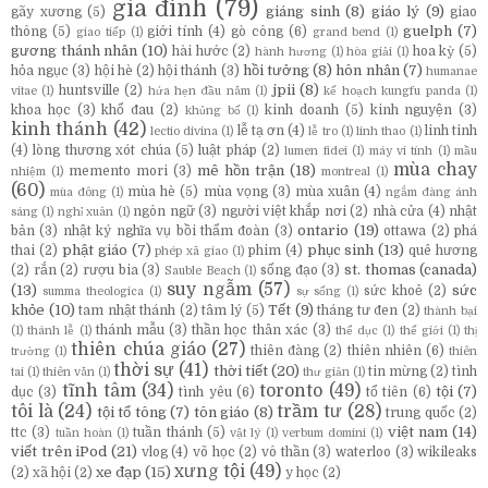
gia đình
(79)
giáng sinh
(8)
giáo lý
(9)
gãy xương
(5)
giao
guelph
(7)
thông
(5)
giới tính
(4)
gò công
(6)
giao tiếp
(1)
grand bend
(1)
gương thánh nhân
(10)
hài hước
(2)
hoa kỳ
(5)
hành hương
(1)
hòa giải
(1)
hồi tưởng
(8)
hôn nhân
(7)
hỏa ngục
(3)
hội hè
(2)
hội thánh
(3)
humanae
jpii
(8)
huntsville
(2)
vitae
(1)
hứa hẹn đầu năm
(1)
kế hoạch kungfu panda
(1)
khoa học
(3)
khổ đau
(2)
kinh doanh
(5)
kinh nguyện
(3)
khủng bố
(1)
kinh thánh
(42)
lễ tạ ơn
(4)
linh tinh
lectio divina
(1)
lễ tro
(1)
linh thao
(1)
(4)
lòng thương xót chúa
(5)
luật pháp
(2)
lumen fidei
(1)
máy vi tính
(1)
mầu
mùa chay
mê hồn trận
(18)
memento mori
(3)
nhiệm
(1)
montreal
(1)
(60)
mùa hè
(5)
mùa vọng
(3)
mùa xuân
(4)
mùa đông
(1)
ngắm đàng ánh
ngôn ngữ
(3)
người việt khắp nơi
(2)
nhà cửa
(4)
nhật
sáng
(1)
nghỉ xuân
(1)
ontario
(19)
bản
(3)
nhật ký nghĩa vụ bồi thẩm đoàn
(3)
ottawa
(2)
phá
phật giáo
(7)
phục sinh
(13)
thai
(2)
phim
(4)
quê hương
phép xã giao
(1)
st. thomas (canada)
(2)
rắn
(2)
rượu bia
(3)
sống đạo
(3)
Sauble Beach
(1)
suy ngẫm
(57)
(13)
sức
sức khoẻ
(2)
summa theologica
(1)
sự sống
(1)
khỏe
(10)
Tết
(9)
tam nhật thánh
(2)
tâm lý
(5)
tháng tư đen
(2)
thành bại
thánh mẫu
(3)
thần học thân xác
(3)
(1)
thánh lễ
(1)
thể dục
(1)
thế giới
(1)
thị
thiên chúa giáo
(27)
thiên đàng
(2)
thiên nhiên
(6)
trường
(1)
thiên
thời sự
(41)
thời tiết
(20)
tin mừng
(2)
tình
tai
(1)
thiên văn
(1)
thư giản
(1)
tĩnh tâm
(34)
toronto
(49)
tội
(7)
dục
(3)
tình yêu
(6)
tổ tiên
(6)
tôi là
(24)
trầm tư
(28)
tội tổ tông
(7)
tôn giáo
(8)
trung quốc
(2)
việt nam
(14)
ttc
(3)
tuần thánh
(5)
tuần hoàn
(1)
vật lý
(1)
verbum domini
(1)
viết trên iPod
(21)
vlog
(4)
võ học
(2)
vô thần
(3)
waterloo
(3)
wikileaks
xưng tội
(49)
xe đạp
(15)
(2)
xã hội
(2)
y học
(2)