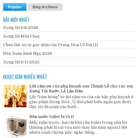
Popular
Blog Archives
BÀI MỚI NHẤT
Xưng tội 6/6/2026
Xưng tội Mùa Chay
Chúa Giê-su từ góc nhìn của Trung Hoa Cổ Đại (1)
Đón Xuân Bính Ngọ 2026
Xưng tội 8/11/2025
ĐƯỢC XEM NHIỀU NHẤT
Lời cảm ơn của phụ huynh sau Thánh Lễ cho các em
Xưng Tội Rước Lễ Lần Đầu
Lấy "cảm hứng" từ lời cảm ơn của các bậc phụ huynh ở
giáo phận Hưng Hoá , 🙂 Bài phát biểu ngắn gọn dưới
đây, tôi đã soạn vào buổi...
Bồn nước toilet bị rò rỉ
Mấy tuần trước, hai cái bồn cầu toilet trong nhà tôi
(không phải là cái vừa mới thay hồi năm ngoái ) đột
nhiên sanh chứng này: nghe tiếng...