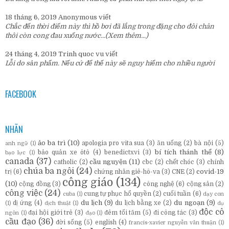
18 tháng 6, 2019
Anonymous
viết
Chắc đến thời điểm này thì hồ bơi đã lắng trong đặng cho đôi chân
thôi còn cong đau xuống nước...
(Xem thêm...)
24 tháng 4, 2019
Trinh quoc vu
viết
Lỗi do sản phẩm. Nếu cứ để thế này sẽ nguy hiểm cho nhiều người
FACEBOOK
NHÃN
ảo ba trì
(10)
apologia pro vita sua
(3)
ăn uống
(2)
bà nội
(5)
anh ngữ
(1)
bí tích thánh thể
(8)
bảo quản xe ôtô
(4)
benedictxvi
(3)
bạo lực
(1)
canada
(37)
cầu nguyện
(11)
catholic
(2)
cbc
(2)
chết chóc
(3)
chính
chúa ba ngôi
(24)
covid-19
trị
(6)
chứng nhân giê-hô-va
(3)
CNE
(2)
công giáo
(134)
(10)
cộng đồng
(3)
công nghệ
(6)
cộng sản
(2)
công việc
(24)
cung tự phục hổ quyền
(2)
cuối tuần
(6)
cuba
(1)
dạy con
du lịch
(9)
du ngoạn
(9)
dị ứng
(4)
du lịch bằng xe
(2)
(1)
dịch thuật
(1)
dụ
độc cô
đại hội giới trẻ
(3)
đêm tối tăm
(5)
đi công tác
(3)
ngôn
(1)
đạo
(1)
cầu đạo
(36)
đời sống
(5)
english
(4)
francis-xavier nguyễn văn thuận
(1)