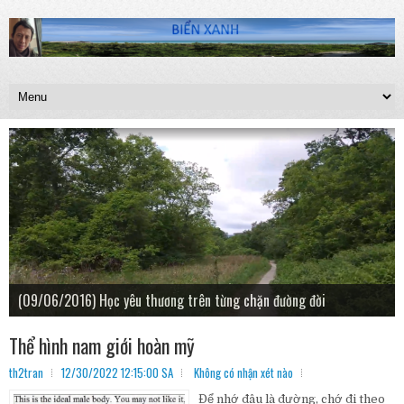
(24/07/2016) Hồi ký Cắm trại Sauble Falls
(09/06/2016) Học yêu thương trên từng chặn đường đời
(04/01/2023) Nửu Ước Năm Mới 2023
(17/08/2019) Santa Maria, Cuba
Thể hình nam giới hoàn mỹ
th2tran
12/30/2022 12:15:00 SA
Không có nhận xét nào
Để nhớ đâu là đường, chớ đi theo