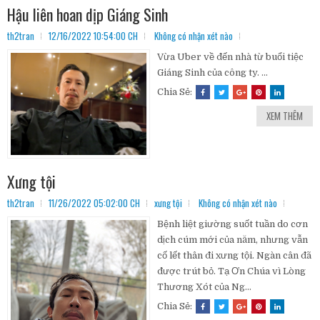
Hậu liên hoan dịp Giáng Sinh
th2tran
12/16/2022 10:54:00 CH
Không có nhận xét nào
Vừa Uber về đến nhà từ buổi tiệc
Giáng Sinh của công ty. ...
Chia Sẻ:
XEM THÊM
Xưng tội
th2tran
11/26/2022 05:02:00 CH
xưng tội
Không có nhận xét nào
Bệnh liệt giường suốt tuần do cơn
dịch cúm mới của năm, nhưng vẫn
cố lết thân đi xưng tội. Ngàn cân đã
được trút bỏ. Tạ Ơn Chúa vì Lòng
Thương Xót của Ng...
Chia Sẻ: