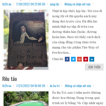
th2tran
7/30/2022 04:21:00 CH
xưng tội
Không có nhận xét nào
Thật là kịp thời, kịp lúc. Tôi vừa đi
xưng tội về thì quyển sách này
đang đợi trước cửa. Đã đến lúc
mình thật sự tập đi trên con
đường thiện hảo (hoặc, đường
hoàn hảo, theo tôi thấy cách dịch
của cộng đồng Công Giáo trên
mạng cho tác phẩm The Way of
Perfection...
Chia Sẻ:
XEM THÊM
Rêu tảo
th2tran
7/23/2022 04:16:00 CH
ảo ba trì
Không có nhận xét nào
Ảo Ba Trì, sau 1 tuần nước không
được lưu thông: Đang trong quá
trình xử lý bằng: Và Cập nhật ngày