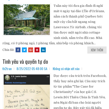
Tuần này tôi đưa gia đình đi nghỉ
mát 4 ngày tại đảo L'Île d'Orléans,
nằm cách thành phố Québec bởi
một cây cầu bắt ngang sông
Lawrence.Từ Airbnb, chúng tôi
tìm được một ngôi nhà cottage
xinh xinh, nằm trên đồi cao. Nhà
rộng, có 3 phòng ngủ, 1 phòng tắm, nhà bếp và phòng khách...
XEM THÊM
Chia Sẻ:
Tình yêu và quyền tự do
th2tran
8/25/2022 05:48:00 SA
Không có nhận xét nào
Đọc được câu trích trên Facebook,
thấy hay nên ghi lại. Câu này trích
từ tác phẩm "The Case for
Christianity" của học giả C.S.
Lewis.Bởi Thiên Chúa là Tình Yêu,
nên Ngài đã ban cho loài người
quyền tự do. Bây giờ tôi đã hiểu,