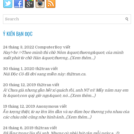
Ý KIẾN BẠN ĐỌC
24 tháng 3, 2022
ComputerBoy
viết
Hay!<br />Theo mình thì chữ Nôm &quot;thương&quot; của mình
xuất phát từ chữ Hán &quot;thương...
(Xem thêm...)
30 tháng 1, 2020
th2tran
viết
Núi Độc Cô đã dời sang miền này:
th2tran.ca
.
20 tháng 12, 2019
th2tran
viết
À! Chưa già nhưng gần hết xí quách rồi, anh NT ơi! Mấy năm nay em
bị &quot;con quỷ giờ ngọ&quot; nó...
(Xem thêm...)
19 tháng 12, 2019
Anonymous
viết
Ấn tượng thiệt, từ sự lớn lên dần và sự đùm bọc thương yêu nhau của
các cháu nhỏ cũng như hình ảnh...
(Xem thêm...)
24 tháng 6, 2019
th2tran
viết
Đã lắng trong lâu rồi anh. Nhưng cứ phải hút cặn mỗi ngày ạ. :D