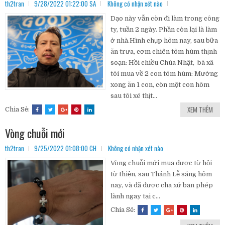
th2tran
9/28/2022 01:22:00 SA
Không có nhận xét nào
Dạo này vẫn còn đi làm trong công
ty, tuần 2 ngày. Phần còn lại là làm
ở nhà.Hình chụp hôm nay, sau bữa
ăn trưa, cơm chiên tôm hùm thịnh
soạn: Hồi chiều Chúa Nhật, bà xã
tôi mua về 2 con tôm hùm: Mướng
xong ăn 1 con, còn một con hôm
sau tôi xé thịt...
XEM THÊM
Chia Sẻ:
Vòng chuỗi mới
th2tran
9/25/2022 01:08:00 CH
Không có nhận xét nào
Vòng chuỗi mới mua được từ hội
từ thiện, sau Thánh Lễ sáng hôm
nay, và đã được cha xứ ban phép
lành ngay tại c...
Chia Sẻ: