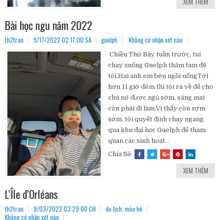
XEM THÊM
Bài học ngu năm 2022
th2tran
9/17/2022 02:17:00 SA
guelph
Không có nhận xét nào
Chiều Thứ Bảy tuần trước, tui
chạy xuống Guelph thăm tam đệ
tôi,Hai anh em bèn ngồi uốngTới
hơn 11 giờ đêm thì tôi ra về để cho
chú nó được ngủ sớm, sáng mai
còn phải đi làm.Vì thấy còn sơm
sớm, tôi quyết định chạy ngang
qua khu đại học Guelph để tham
quan các sinh hoạt...
Chia Sẻ:
XEM THÊM
L'Île d'Orléans
th2tran
9/03/2022 03:29:00 CH
du lịch
,
mùa hè
Không có nhận xét nào