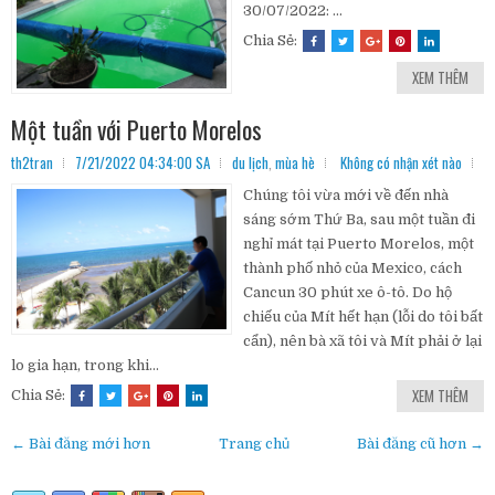
30/07/2022: ...
Chia Sẻ:
XEM THÊM
Một tuần với Puerto Morelos
th2tran
7/21/2022 04:34:00 SA
du lịch
,
mùa hè
Không có nhận xét nào
Chúng tôi vừa mới về đến nhà
sáng sớm Thứ Ba, sau một tuần đi
nghỉ mát tại Puerto Morelos, một
thành phố nhỏ của Mexico, cách
Cancun 30 phút xe ô-tô. Do hộ
chiếu của Mít hết hạn (lỗi do tôi bất
cẩn), nên bà xã tôi và Mít phải ở lại
lo gia hạn, trong khi...
XEM THÊM
Chia Sẻ:
← Bài đăng mới hơn
Trang chủ
Bài đăng cũ hơn →