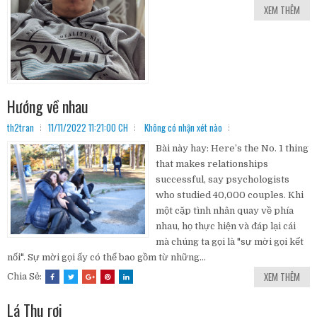
XEM THÊM
Hướng về nhau
th2tran
11/11/2022 11:21:00 CH
Không có nhận xét nào
Bài này hay: Here’s the No. 1 thing
that makes relationships
successful, say psychologists
who studied 40,000 couples. Khi
một cặp tình nhân quay về phía
nhau, họ thực hiện và đáp lại cái
mà chúng ta gọi là "sự mời gọi kết
nối". Sự mời gọi ấy có thể bao gồm từ những...
XEM THÊM
Chia Sẻ:
Lá Thu rơi