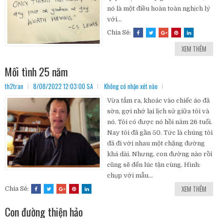
nó là một điều hoàn toàn nghịch lý
với...
Chia Sẻ:
XEM THÊM
Mối tình 25 năm
th2tran
8/08/2022 12:03:00 SA
Không có nhận xét nào
Vừa tắm ra, khoác vào chiếc áo đã
sờn, gợi nhớ lại lịch sử giữa tôi và
nó. Tôi có được nó hồi năm 26 tuổi.
Nay tôi đã gần 50. Tức là chúng tôi
đã đi với nhau một chặng đường
khá dài. Nhưng, con đường nào rồi
cũng sẽ đến lúc tận cùng. Hình:
chụp với mẫu...
XEM THÊM
Chia Sẻ:
Con đường thiện hảo