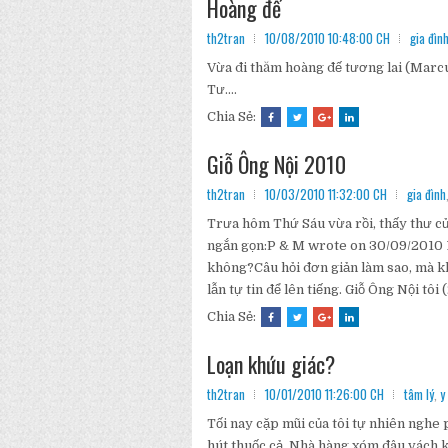
Hoàng đế
th2tran
10/08/2010 10:48:00 CH
gia đìn
Vừa đi thăm hoàng đế tương lai (Marc
Tư....
Chia Sẻ:
Giỗ Ông Nội 2010
th2tran
10/03/2010 11:32:00 CH
gia đình
Trưa hôm Thứ Sáu vừa rồi, thấy thư của
ngắn gọn:P & M wrote on 30/09/2010 1
không?Câu hỏi đơn giản làm sao, mà kh
lẫn tự tin để lên tiếng. Giỗ Ông Nội tôi
Chia Sẻ:
Loạn khứu giác?
th2tran
10/01/2010 11:26:00 CH
tâm lý
,
y
Tối nay cặp mũi của tôi tự nhiên nghe 
hút thuốc cả. Nhà hàng xóm đâu vách k