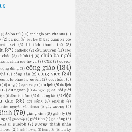
OOK
ảo ba trì
(10)
apologia pro vita sua
(3)
ữ
(1)
g
(2)
bà nội
(5)
bảo quản xe ôtô
bạo lực
(1)
bí tích thánh thể
(8)
nedictxvi
(3)
da
(37)
cầu nguyện
(11)
catholic
(2)
cbc
chúa ba ngôi
t chóc
(3)
chính trị
(6)
covid-
hứng nhân giê-hô-va
(3)
CNE
(2)
công giáo
(134)
cộng đồng
(3)
công việc
(24)
ghệ
(6)
cộng sản
(2)
cung tự phục hổ quyền
(2)
cuối tuần
(6)
du lịch
(9)
dị ứng
(4)
du lịch
(1)
dịch thuật
(1)
du ngoạn
(9)
e
(2)
đại hội giới
dụ ngôn
(1)
độc
đêm tối tăm
(5)
đi công tác
(3)
đạo
(1)
ầu đạo
(36)
đời sống
(5)
english
(4)
gãy xương
(5)
-xavier nguyễn văn thuận
(1)
đình
(79)
giáng sinh
(8)
giáo lý
(9)
ông
(5)
giới tính
(4)
gò công
(6)
giao tiếp
(1)
guelph
(7)
gương thánh nhân
bend
(1)
i hước
(2)
hoa kỳ
hành hương
(1)
hòa giải
(1)