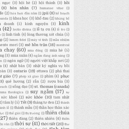
hồi
a ngục
(3)
hội hè
(2)
hội thánh
(3)
(8)
hôn nhân
(7)
humanae vitae
(1)
jpii
(8)
lle
(2)
hứa hẹn đầu năm
(1)
kế hoạch
khoa học
(3)
khổ đau
(2)
panda
(1)
khủng bố
kinh
h doanh
(5)
kinh nguyện
(3)
h
(42)
lễ tạ ơn
(4)
lectio divina
(1)
lễ tro
(1)
linh tinh
(4)
lòng thương xót chúa
(5)
o
(1)
áp
(2)
lumen fidei
(1)
máy vi tính
(1)
mầu nhiệm
mê hồn trận
(18)
ento mori
(3)
montreal
a chay
(60)
mùa hè
(5)
mùa đông
(1)
ng
(3)
mùa xuân
(4)
ngắm đàng ánh sáng
(1)
ngôn ngữ
(3)
người việt khắp nơi
(2)
ân
(1)
a
(4)
nhật bản
(3)
nhật ký nghĩa vụ bồi
ontario
(19)
oàn
(3)
ottawa
(2)
phá thai
t giáo
(7)
phục
phim
(4)
phép xã giao
(1)
13)
quê hương
(2)
rắn
(2)
rượu bia
(3)
st. thomas (canada)
sống đạo
(3)
Beach
(1)
suy ngẫm
(57)
mma theologica
(1)
sự
sức khỏe
(10)
sức khoẻ
(2)
tam nhật
Tết
(9)
2)
tâm lý
(5)
tháng tư đen
(2)
thành
thánh mẫu
(3)
thần học thân xác
ánh lễ
(1)
thiên chúa
dục
(1)
thế giới
(1)
thị trường
(1)
(27)
thiên đàng
(2)
thiên nhiên
(6)
thiên
thời sự
(41)
thời tiết
(20)
iên văn
(1)
thư