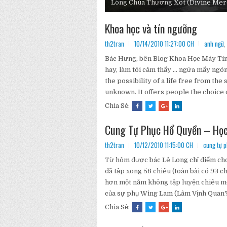
Lòng Chúa Thương Xót (Divine Merc
trên đầu mũ...
Khoa học và tín ngưỡng
th2tran
10/14/2010 11:27:00 CH
anh ngữ
,
Bác Hưng, bên Blog Khoa Học Máy Tính
hay, làm tôi cảm thấy … ngứa mấy ngón 
the possibility of a life free from the
unknown. It offers people the choice
Chia Sẻ:
Cung Tự Phục Hổ Quyền – Học 
th2tran
10/12/2010 11:15:00 CH
cung tự 
Từ hôm được bác Lê Long chỉ điểm cho
đã tập xong 58 chiêu (toàn bài có 93 c
hơn một năm không tập luyện chiêu m
của sự phụ Wing Lam (Lâm Vịnh Quan?), 
Chia Sẻ: