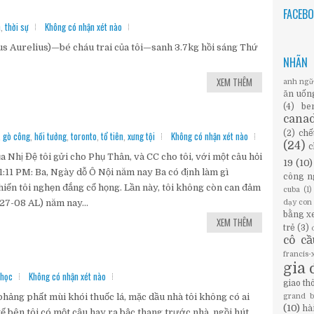
FACEB
h
,
thời sự
Không có nhận xét nào
us Aurelius)—bé cháu trai của tôi—sanh 3.7kg hồi sáng Thứ
NHÃN
XEM THÊM
anh ng
ăn uốn
(4)
be
cana
(2)
chế
,
gò công
,
hồi tưởng
,
toronto
,
tổ tiên
,
xưng tội
Không có nhận xét nào
(24)
c
 Nhị Đệ tôi gửi cho Phụ Thân, và CC cho tôi, với một câu hỏi
19
(10)
:11 PM: Ba, Ngày dỗ Ô Nội năm nay Ba có định làm gì
công n
iến tôi nghẹn đắng cổ họng. Lần này, tôi không còn can đảm
cuba
(1)
 (27-08 AL) năm nay...
dạy con
bằng x
XEM THÊM
trẻ
(3)
cô c
francis
gia 
 học
Không có nhận xét nào
giao th
phảng phất mùi khói thuốc lá, mặc dầu nhà tôi không có ai
grand 
(10)
hà
ế bên tôi có một cậu hay ra bậc thang trước nhà ngồi hút