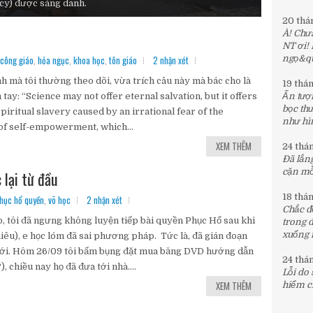
y) được sáng danh.
20 thá
À! Chưa
NT ơi!
công giáo
,
hỏa ngục
,
khoa học
,
tôn giáo
2 nhận xét
ngọ&quo
 mà tôi thường theo dõi, vừa trích câu này mà bác cho là
19 thá
tay: “Science may not offer eternal salvation, but it offers
Ấn tượn
bọc th
 spiritual slavery caused by an irrational fear of the
như hìn
 of self-empowerment, which...
XEM THÊM
24 thá
Đã lắng
cặn mỗi
lại từ đầu
18 thá
phục hổ quyền
,
võ học
2 nhận xét
Chắc đế
, tôi đã ngưng không luyện tiếp bài quyền Phục Hổ sau khi
trong 
xuống 
hiêu), e học lóm đã sai phương pháp. Tức là, đã gián đoạn
ới. Hôm 26/09 tôi bấm bụng đặt mua băng DVD hướng dẫn
24 thá
chiều nay họ đã đưa tới nhà....
Lỗi do
XEM THÊM
hiểm c