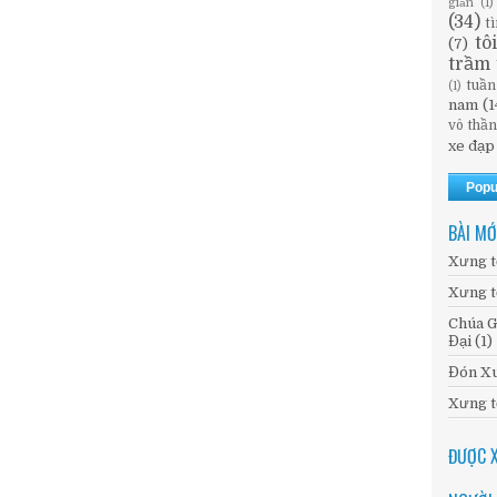
giản
(1)
(34)
t
tô
(7)
trầm 
tuần
(1)
nam
(1
vô thầ
xe đạp
Popu
BÀI MỚ
Xưng t
Xưng t
Chúa G
Đại (1)
Đón Xu
Xưng t
ĐƯỢC 