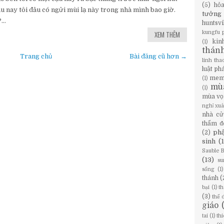
(5)
hỏ
u nay tôi đâu có ngửi mùi lạ này trong nhà mình bao giờ.
tưởng
..
huntsvi
XEM THÊM
kungfu 
kin
(1)
thán
Trang chủ
Bài đăng cũ hơn →
linh tha
luật ph
mem
(1)
mù
(1)
mùa vọ
nghỉ xu
nhà cử
thẩm đ
phậ
(2)
sinh
(
Sauble 
(13)
su
sống
(1)
thánh
(
bại
(1)
th
(3)
thể 
giáo
tai
(1)
th