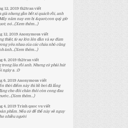
ng 12, 2019
th2tran
viết
 già nhưng gần hết xí quách rồi, anh
 Mấy năm nay em bị &quot;con quỷ giờ
t; nó...
(Xem thêm...)
ng 12, 2019
Anonymous
viết
g thiệt, từ sự lớn lên dần và sự đùm
ương yêu nhau của các cháu nhỏ cũng
h ảnh...
(Xem thêm...)
ng 6, 2019
th2tran
viết
 trong lâu rồi anh. Nhưng cứ phải hút
 ngày ạ. :D
ng 6, 2019
Anonymous
viết
n thời điểm này thì hồ bơi đã lắng
đặng cho đôi chân thôi còn cong đau
nước...
(Xem thêm...)
ng 4, 2019
Trinh quoc vu
viết
 sản phẩm. Nếu cứ để thế này sẽ nguy
ho nhiều người