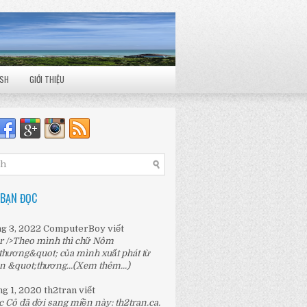
ISH
GIỚI THIỆU
 BẠN ĐỌC
ng 3, 2022
ComputerBoy
viết
r />Theo mình thì chữ Nôm
thương&quot; của mình xuất phát từ
n &quot;thương...
(Xem thêm...)
ng 1, 2020
th2tran
viết
c Cô đã dời sang miền này:
th2tran.ca
.