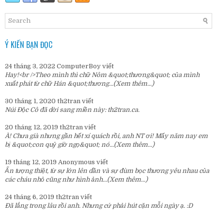
Ý KIẾN BẠN ĐỌC
24 tháng 3, 2022
ComputerBoy
viết
Hay!<br />Theo mình thì chữ Nôm &quot;thương&quot; của mình
xuất phát từ chữ Hán &quot;thương...
(Xem thêm...)
30 tháng 1, 2020
th2tran
viết
Núi Độc Cô đã dời sang miền này:
th2tran.ca
.
20 tháng 12, 2019
th2tran
viết
À! Chưa già nhưng gần hết xí quách rồi, anh NT ơi! Mấy năm nay em
bị &quot;con quỷ giờ ngọ&quot; nó...
(Xem thêm...)
19 tháng 12, 2019
Anonymous
viết
Ấn tượng thiệt, từ sự lớn lên dần và sự đùm bọc thương yêu nhau của
các cháu nhỏ cũng như hình ảnh...
(Xem thêm...)
24 tháng 6, 2019
th2tran
viết
Đã lắng trong lâu rồi anh. Nhưng cứ phải hút cặn mỗi ngày ạ. :D