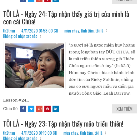
TÔI LÀ - Ngày 24: Tập nhận thấy giá trị của mình là
con cái Chúa!
th2tran
4/11/2020 01:58:00 CH
mùa chay
,
tĩnh tâm
,
tôi là
Không có nhận xét nào
"Ngươi sẽ là ngọc miện huy hoàng
trong lòng bàn tay ĐỨC CHÚA, sẽ
là mũ triều thiên vương giả Thiên
Chúa ngươi cầm ở tay." (Is 62:3)
Hôm nay Chris chia sẻ hành trình
đức tin của Ricky Soldinie, chồng
của cô cựu người mẫu và diễn giả
người Công Giáo, Leah Darrow:
Lesson #24...
XEM THÊM
Chia Sẻ:
TÔI LÀ - Ngày 23: Tập nhận thấy mão triều thiên!
th2tran
4/11/2020 01:19:00 CH
mùa chay
,
tĩnh tâm
,
tôi là
Không có nhận xét nào