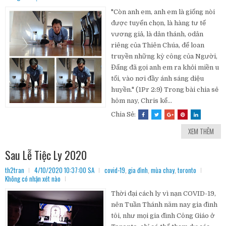
"Còn anh em, anh em là giống nòi
được tuyển chọn, là hàng tư tế
vương giả, là dân thánh, odân
riêng của Thiên Chúa, để loan
truyền những kỳ công của Người,
Đấng đã gọi anh em ra khỏi miền u
tối, vào nơi đầy ánh sáng diệu
huyền." (1Pr 2:9) Trong bài chia sẻ
hôm nay, Chris kể...
Chia Sẻ:
XEM THÊM
Sau Lễ Tiệc Ly 2020
th2tran
4/10/2020 10:37:00 SA
covid-19
,
gia đình
,
mùa chay
,
toronto
Không có nhận xét nào
Thời đại cách ly vì nạn COVID-19,
nên Tuần Thánh năm nay gia đình
tôi, như mọi gia đình Công Giáo ở