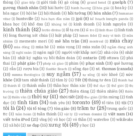
guelph
(7)
thông
(5)
giới tính
(4)
gò công
(6)
giao tiếp
(1)
grand bend
(1)
gương thánh nhân
(10)
hài hước
(2)
hoa kỳ
(5)
hành hương
(1)
hòa giải
(1)
hồi tưởng
(8)
hôn nhân
(7)
hỏa ngục
(3)
hội hè
(2)
hội thánh
(3)
humanae
jpii
(8)
huntsville
(2)
vitae
(1)
hứa hẹn đầu năm
(1)
kế hoạch kungfu panda
(1)
khoa học
(3)
khổ đau
(2)
kinh doanh
(5)
kinh nguyện
(3)
khủng bố
(1)
kinh thánh
(42)
lễ tạ ơn
(4)
linh tinh
lectio divina
(1)
lễ tro
(1)
linh thao
(1)
(4)
lòng thương xót chúa
(5)
luật pháp
(2)
lumen fidei
(1)
máy vi tính
(1)
mầu
mùa chay
mê hồn trận
(18)
memento mori
(3)
nhiệm
(1)
montreal
(1)
(60)
mùa hè
(5)
mùa vọng
(3)
mùa xuân
(4)
mùa đông
(1)
ngắm đàng ánh
ngôn ngữ
(3)
người việt khắp nơi
(2)
nhà cửa
(4)
nhật
sáng
(1)
nghỉ xuân
(1)
ontario
(19)
bản
(3)
nhật ký nghĩa vụ bồi thẩm đoàn
(3)
ottawa
(2)
phá
phật giáo
(7)
phục sinh
(13)
thai
(2)
phim
(4)
quê hương
phép xã giao
(1)
st. thomas (canada)
(2)
rắn
(2)
rượu bia
(3)
sống đạo
(3)
Sauble Beach
(1)
suy ngẫm
(57)
(13)
sức
sức khoẻ
(2)
summa theologica
(1)
sự sống
(1)
khỏe
(10)
Tết
(9)
tam nhật thánh
(2)
tâm lý
(5)
tháng tư đen
(2)
thành bại
thánh mẫu
(3)
thần học thân xác
(3)
(1)
thánh lễ
(1)
thể dục
(1)
thế giới
(1)
thị
thiên chúa giáo
(27)
thiên đàng
(2)
thiên nhiên
(6)
trường
(1)
thiên
thời sự
(41)
thời tiết
(20)
tin mừng
(2)
tình
tai
(1)
thiên văn
(1)
thư giản
(1)
tĩnh tâm
(34)
toronto
(49)
tội
(7)
dục
(3)
tình yêu
(6)
tổ tiên
(6)
tôi là
(24)
trầm tư
(28)
tội tổ tông
(7)
tôn giáo
(8)
trung quốc
(2)
việt nam
(14)
ttc
(3)
tuần thánh
(5)
tuần hoàn
(1)
vật lý
(1)
verbum domini
(1)
viết trên iPod
(21)
vlog
(4)
võ học
(2)
vô thần
(3)
waterloo
(3)
wikileaks
xưng tội
(49)
xe đạp
(15)
(2)
xã hội
(2)
y học
(2)