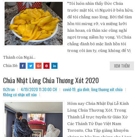
"Tôi luôn nhìn thấy Đức Chúa
trước mặt tôi, vì Người ở bên hữu,
để tôi chẳng nao lòng. Bởi thế tâm
hồn tôi mừng rỡ, và miệng lưỡi
hân hoan, cả thân xác cũng nghỉ
ngơi trong niềm hy vọng. Vì Chúa
chẳng đành bỏ mặc linh hồn tôi
trong cõi âm ty, cũng không để Vị
Thánh của Ngài...
XEM THÊM
Chia Sẻ:
Chúa Nhật Lòng Chúa Thương Xót 2020
th2tran
4/19/2020 11:30:00 CH
covid-19
,
gia đình
,
lòng thương xót chúa
Không có nhận xét nào
Hôm nay Chúa Nhật Đại Lễ Kính
Lòng Chúa Thương Xót. Trong
Thánh Lễ trực tuyến từ Giáo Xứ
Các Thánh Tử Đạo Việt Nam
Toronto, Cha Tập giảng khuyên: