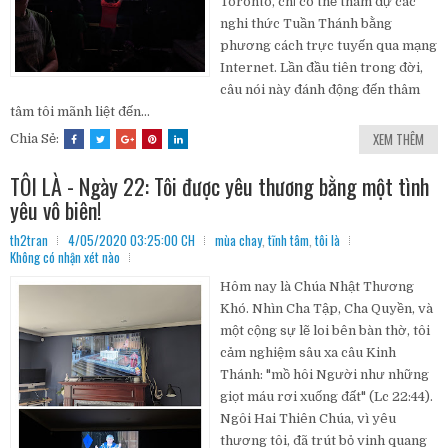
Toronto, chỉ có thể tham dự các
nghi thức Tuần Thánh bằng
phương cách trực tuyến qua mạng
Internet. Lần đầu tiên trong đời,
câu nói này đánh động đến thâm
tâm tôi mãnh liệt đến...
XEM THÊM
Chia Sẻ:
TÔI LÀ - Ngày 22: Tôi được yêu thương bằng một tình
yêu vô biên!
th2tran
4/05/2020 03:25:00 CH
mùa chay
,
tĩnh tâm
,
tôi là
Không có nhận xét nào
Hôm nay là Chúa Nhật Thương
Khó. Nhìn Cha Tập, Cha Quyền, và
một cộng sự lẽ loi bên bàn thờ, tôi
cảm nghiệm sâu xa câu Kinh
Thánh: "mồ hôi Người như những
giọt máu rơi xuống đất" (Lc 22:44).
Ngôi Hai Thiên Chúa, vì yêu
thương tôi, đã trút bỏ vinh quang