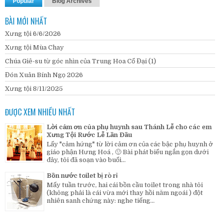
Popular
Blog Archives
BÀI MỚI NHẤT
Xưng tội 6/6/2026
Xưng tội Mùa Chay
Chúa Giê-su từ góc nhìn của Trung Hoa Cổ Đại (1)
Đón Xuân Bính Ngọ 2026
Xưng tội 8/11/2025
ĐƯỢC XEM NHIỀU NHẤT
Lời cảm ơn của phụ huynh sau Thánh Lễ cho các em
Xưng Tội Rước Lễ Lần Đầu
Lấy "cảm hứng" từ lời cảm ơn của các bậc phụ huynh ở
giáo phận Hưng Hoá , 🙂 Bài phát biểu ngắn gọn dưới
đây, tôi đã soạn vào buổi...
Bồn nước toilet bị rò rỉ
Mấy tuần trước, hai cái bồn cầu toilet trong nhà tôi
(không phải là cái vừa mới thay hồi năm ngoái ) đột
nhiên sanh chứng này: nghe tiếng...