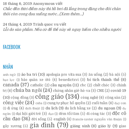
18 tháng 6, 2019
Anonymous
viết
Chắc đến thời điểm này thì hồ bơi đã lắng trong đặng cho đôi chân
thôi còn cong đau xuống nước...
(Xem thêm...)
24 tháng 4, 2019
Trinh quoc vu
viết
Lỗi do sản phẩm. Nếu cứ để thế này sẽ nguy hiểm cho nhiều người
FACEBOOK
NHÃN
ảo ba trì
(10)
apologia pro vita sua
(3)
ăn uống
(2)
bà nội
(5)
anh ngữ
(1)
bí tích thánh thể
(8)
bảo quản xe ôtô
(4)
benedictxvi
(3)
bạo lực
(1)
canada
(37)
cầu nguyện
(11)
catholic
(2)
cbc
(2)
chết chóc
(3)
chính
chúa ba ngôi
(24)
covid-19
trị
(6)
chứng nhân giê-hô-va
(3)
CNE
(2)
công giáo
(134)
(10)
cộng đồng
(3)
công nghệ
(6)
cộng sản
(2)
công việc
(24)
cung tự phục hổ quyền
(2)
cuối tuần
(6)
cuba
(1)
dạy con
du lịch
(9)
du ngoạn
(9)
dị ứng
(4)
du lịch bằng xe
(2)
(1)
dịch thuật
(1)
dụ
độc cô
đại hội giới trẻ
(3)
đêm tối tăm
(5)
đi công tác
(3)
ngôn
(1)
đạo
(1)
cầu đạo
(36)
đời sống
(5)
english
(4)
francis-xavier nguyễn văn thuận
(1)
gia đình
(79)
giáng sinh
(8)
giáo lý
(9)
gãy xương
(5)
giao