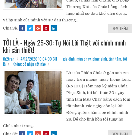
chúng ta hãy làm chứng cho Lòng
Thương Xót của Chúa bằng cách
hiệp nhất sự đau khổ, chịu đựng,
và hy sinh của mình với sự đau thương...
XEM THÊM
Chia Sẻ:
TÔI LÀ - Ngày 25-30: Tự Nói Lời Thật với chính mình
khi cần thiết!
th2tran
4/12/2020 10:04:00 CH
gia đình
,
mùa chay
,
phục sinh
,
tĩnh tâm
,
tôi
là
Không có nhận xét nào
Lời của Thiên Chúa ở gần anh em,
ngay trên miệng, ngay trong lòng.
(Ro 10:8) Hôm nay kỷ niệm Chúa
Phục Sinh, tôi kết thúc 30 ngày
tĩnh tâm Mùa Chay bằng cách tóm
tắt nhanh các ngày còn lại: 25:
Đừng quên chăm sóc chính mình
26: Để cho linh hồn tôi tung hô
Chúa như trong...
XEM THÊM
Chia Sẻ: