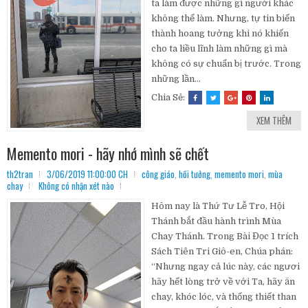
ta làm được những gì người khác
không thể làm. Nhưng, tự tin biến
thành hoang tưởng khi nó khiến
cho ta liều lĩnh làm những gì mà
không có sự chuẩn bị trước. Trong
những lần...
Chia Sẻ:
XEM THÊM
Memento mori - hãy nhớ mình sẽ chết
th2tran
3/06/2019 11:00:00 CH
công giáo
,
hồi tưởng
,
memento mori
,
mùa
chay
Không có nhận xét nào
Hôm nay là Thứ Tư Lễ Tro, Hội
Thánh bắt đầu hành trình Mùa
Chay Thánh. Trong Bài Đọc 1 trích
Sách Tiên Tri Giô-en, Chúa phán:
“Nhưng ngay cả lúc này, các ngươi
hãy hết lòng trở về với Ta, hãy ăn
chay, khóc lóc, và thống thiết than