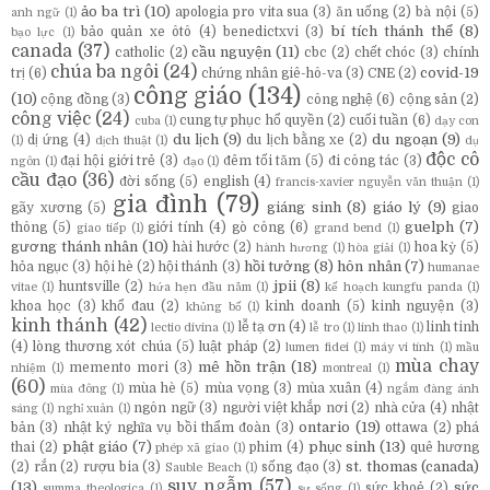
ảo ba trì
(10)
apologia pro vita sua
(3)
ăn uống
(2)
bà nội
(5)
anh ngữ
(1)
bí tích thánh thể
(8)
bảo quản xe ôtô
(4)
benedictxvi
(3)
bạo lực
(1)
canada
(37)
cầu nguyện
(11)
catholic
(2)
cbc
(2)
chết chóc
(3)
chính
chúa ba ngôi
(24)
covid-19
trị
(6)
chứng nhân giê-hô-va
(3)
CNE
(2)
công giáo
(134)
(10)
cộng đồng
(3)
công nghệ
(6)
cộng sản
(2)
công việc
(24)
cung tự phục hổ quyền
(2)
cuối tuần
(6)
cuba
(1)
dạy con
du lịch
(9)
du ngoạn
(9)
dị ứng
(4)
du lịch bằng xe
(2)
(1)
dịch thuật
(1)
dụ
độc cô
đại hội giới trẻ
(3)
đêm tối tăm
(5)
đi công tác
(3)
ngôn
(1)
đạo
(1)
cầu đạo
(36)
đời sống
(5)
english
(4)
francis-xavier nguyễn văn thuận
(1)
gia đình
(79)
giáng sinh
(8)
giáo lý
(9)
gãy xương
(5)
giao
guelph
(7)
thông
(5)
giới tính
(4)
gò công
(6)
giao tiếp
(1)
grand bend
(1)
gương thánh nhân
(10)
hài hước
(2)
hoa kỳ
(5)
hành hương
(1)
hòa giải
(1)
hồi tưởng
(8)
hôn nhân
(7)
hỏa ngục
(3)
hội hè
(2)
hội thánh
(3)
humanae
jpii
(8)
huntsville
(2)
vitae
(1)
hứa hẹn đầu năm
(1)
kế hoạch kungfu panda
(1)
khoa học
(3)
khổ đau
(2)
kinh doanh
(5)
kinh nguyện
(3)
khủng bố
(1)
kinh thánh
(42)
lễ tạ ơn
(4)
linh tinh
lectio divina
(1)
lễ tro
(1)
linh thao
(1)
(4)
lòng thương xót chúa
(5)
luật pháp
(2)
lumen fidei
(1)
máy vi tính
(1)
mầu
mùa chay
mê hồn trận
(18)
memento mori
(3)
nhiệm
(1)
montreal
(1)
(60)
mùa hè
(5)
mùa vọng
(3)
mùa xuân
(4)
mùa đông
(1)
ngắm đàng ánh
ngôn ngữ
(3)
người việt khắp nơi
(2)
nhà cửa
(4)
nhật
sáng
(1)
nghỉ xuân
(1)
ontario
(19)
bản
(3)
nhật ký nghĩa vụ bồi thẩm đoàn
(3)
ottawa
(2)
phá
phật giáo
(7)
phục sinh
(13)
thai
(2)
phim
(4)
quê hương
phép xã giao
(1)
st. thomas (canada)
(2)
rắn
(2)
rượu bia
(3)
sống đạo
(3)
Sauble Beach
(1)
suy ngẫm
(57)
(13)
sức
sức khoẻ
(2)
summa theologica
(1)
sự sống
(1)