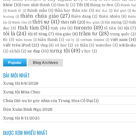
khỏe
(10)
Tết
(9)
tam nhật thánh
(2)
tâm lý
(5)
tháng tư đen
(2)
thành bại
thánh mẫu
(3)
thần học thân xác
(3)
(1)
thánh lễ
(1)
thể dục
(1)
thế giới
(1)
thị
thiên chúa giáo
(27)
thiên đàng
(2)
thiên nhiên
(6)
trường
(1)
thiên
thời sự
(41)
thời tiết
(20)
tin mừng
(2)
tình
tai
(1)
thiên văn
(1)
thư giản
(1)
tĩnh tâm
(34)
toronto
(49)
tội
(7)
dục
(3)
tình yêu
(6)
tổ tiên
(6)
tôi là
(24)
trầm tư
(28)
tội tổ tông
(7)
tôn giáo
(8)
trung quốc
(2)
việt nam
(14)
ttc
(3)
tuần thánh
(5)
tuần hoàn
(1)
vật lý
(1)
verbum domini
(1)
viết trên iPod
(21)
vlog
(4)
võ học
(2)
vô thần
(3)
waterloo
(3)
wikileaks
xưng tội
(49)
xe đạp
(15)
(2)
xã hội
(2)
y học
(2)
Popular
Blog Archives
BÀI MỚI NHẤT
Xưng tội 6/6/2026
Xưng tội Mùa Chay
Chúa Giê-su từ góc nhìn của Trung Hoa Cổ Đại (1)
Đón Xuân Bính Ngọ 2026
Xưng tội 8/11/2025
ĐƯỢC XEM NHIỀU NHẤT