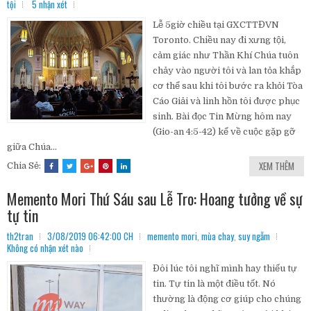
tội
5 nhận xét
Lễ 5giờ chiều tại GXCTTĐVN
Toronto. Chiều nay đi xưng tội,
cảm giác như Thần Khí Chúa tuôn
chảy vào người tôi và lan tỏa khắp
cơ thể sau khi tôi bước ra khỏi Tòa
Cáo Giải và linh hồn tôi được phục
sinh. Bài đọc Tin Mừng hôm nay
(Gio-an 4:5-42) kể về cuộc gặp gỡ
giữa Chúa...
XEM THÊM
Chia Sẻ:
Memento Mori Thứ Sáu sau Lễ Tro: Hoang tưởng về sự
tự tin
th2tran
3/08/2019 06:42:00 CH
memento mori
,
mùa chay
,
suy ngẫm
Không có nhận xét nào
Đôi lúc tôi nghĩ mình hay thiếu tự
tin. Tự tin là một điều tốt. Nó
thường là động cơ giúp cho chúng