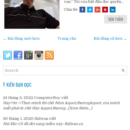
van.” Tôi vừa bắt đầu đọc quyển...
Chia Sẻ:
XEM THÊM
← Bài đăng mới hơn
Trang chủ
Bài đăng cũ hơn →
Ý KIẾN BẠN ĐỌC
24 tháng 3, 2022
ComputerBoy
viết
Hay!<br />Theo mình thì chữ Nôm &quot;thương&quot; của mình
xuất phát từ chữ Hán &quot;thương...
(Xem thêm...)
30 tháng 1, 2020
th2tran
viết
Núi Độc Cô đã dời sang miền này:
th2tran.ca
.