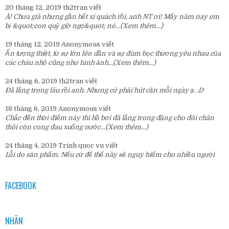
20 tháng 12, 2019
th2tran
viết
À! Chưa già nhưng gần hết xí quách rồi, anh NT ơi! Mấy năm nay em
bị &quot;con quỷ giờ ngọ&quot; nó...
(Xem thêm...)
19 tháng 12, 2019
Anonymous
viết
Ấn tượng thiệt, từ sự lớn lên dần và sự đùm bọc thương yêu nhau của
các cháu nhỏ cũng như hình ảnh...
(Xem thêm...)
24 tháng 6, 2019
th2tran
viết
Đã lắng trong lâu rồi anh. Nhưng cứ phải hút cặn mỗi ngày ạ. :D
18 tháng 6, 2019
Anonymous
viết
Chắc đến thời điểm này thì hồ bơi đã lắng trong đặng cho đôi chân
thôi còn cong đau xuống nước...
(Xem thêm...)
24 tháng 4, 2019
Trinh quoc vu
viết
Lỗi do sản phẩm. Nếu cứ để thế này sẽ nguy hiểm cho nhiều người
FACEBOOK
NHÃN