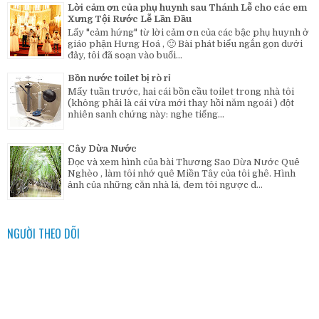
Lời cảm ơn của phụ huynh sau Thánh Lễ cho các em
Xưng Tội Rước Lễ Lần Đầu
Lấy "cảm hứng" từ lời cảm ơn của các bậc phụ huynh ở
giáo phận Hưng Hoá , 🙂 Bài phát biểu ngắn gọn dưới
đây, tôi đã soạn vào buổi...
Bồn nước toilet bị rò rỉ
Mấy tuần trước, hai cái bồn cầu toilet trong nhà tôi
(không phải là cái vừa mới thay hồi năm ngoái ) đột
nhiên sanh chứng này: nghe tiếng...
Cây Dừa Nước
Đọc và xem hình của bài Thương Sao Dừa Nước Quê
Nghèo , làm tôi nhớ quê Miền Tây của tôi ghê. Hình
ảnh của những căn nhà lá, đem tôi ngược d...
NGƯỜI THEO DÕI