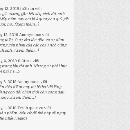
ng 12, 2019
th2tran
viết
 già nhưng gần hết xí quách rồi, anh
 Mấy năm nay em bị &quot;con quỷ giờ
t; nó...
(Xem thêm...)
ng 12, 2019
Anonymous
viết
g thiệt, từ sự lớn lên dần và sự đùm
ương yêu nhau của các cháu nhỏ cũng
h ảnh...
(Xem thêm...)
ng 6, 2019
th2tran
viết
 trong lâu rồi anh. Nhưng cứ phải hút
 ngày ạ. :D
ng 6, 2019
Anonymous
viết
n thời điểm này thì hồ bơi đã lắng
đặng cho đôi chân thôi còn cong đau
nước...
(Xem thêm...)
ng 4, 2019
Trinh quoc vu
viết
 sản phẩm. Nếu cứ để thế này sẽ nguy
ho nhiều người