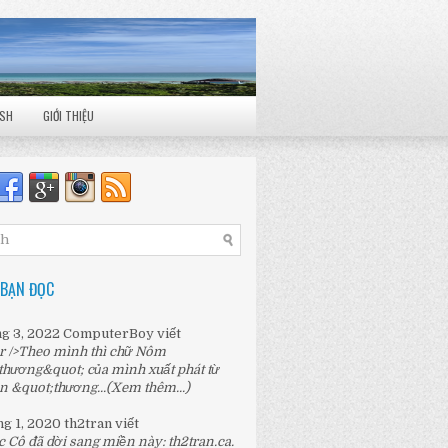
ISH
GIỚI THIỆU
 BẠN ĐỌC
ng 3, 2022
ComputerBoy
viết
r />Theo mình thì chữ Nôm
thương&quot; của mình xuất phát từ
n &quot;thương...
(Xem thêm...)
ng 1, 2020
th2tran
viết
c Cô đã dời sang miền này:
th2tran.ca
.