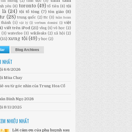
tĩnh tâm
tin mừng
(2)
tình dục
(3)
toronto
(49)
tội
ình yêu
(6)
tổ tiên
(6)
i là
(24)
tội tổ tông
(7)
tôn giáo
(8)
tư
(28)
trung quốc
(2)
ttc
(3)
tuần hoàn
việt
 thánh
(5)
vật lý
(1)
verbum domini
(1)
4)
viết trên iPod
(21)
vlog
(4)
võ học
(2)
n
(3)
waterloo
(3)
wikileaks
(2)
xã hội
(2)
xưng tội
(49)
(15)
y học
(2)
lar
Blog Archives
I NHẤT
ội 6/6/2026
ội Mùa Chay
iê-su từ góc nhìn của Trung Hoa Cổ
ân Bính Ngọ 2026
ội 8/11/2025
XEM NHIỀU NHẤT
Lời cảm ơn của phụ huynh sau