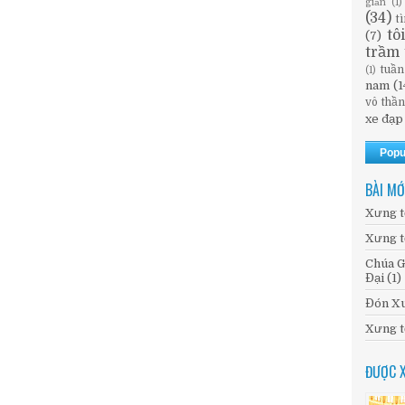
giản
(1)
(34)
t
tô
(7)
trầm 
tuần
(1)
nam
(1
vô thầ
xe đạp
Popu
BÀI MỚ
Xưng t
Xưng t
Chúa G
Đại (1)
Đón Xu
Xưng t
ĐƯỢC 