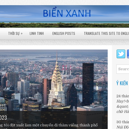
»
THỜI SỰ
LINH TINH
ENGLISH POSTS
TRANSLATE THIS SITE TO ENGL
Ý KIẾN
24 thá
Hay!<b
&quot;
chữ Há
le Falls
n từng chặn đường đời
2023
30 thá
g tôi đột xuất làm một chuyến đi thăm viếng thành phố
Núi Độ