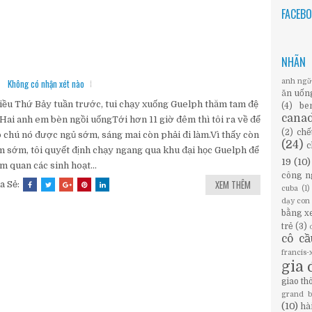
FACEB
NHÃN
Không có nhận xét nào
anh ng
ăn uốn
ều Thứ Bảy tuần trước, tui chạy xuống Guelph thăm tam đệ
(4)
be
cana
,Hai anh em bèn ngồi uốngTới hơn 11 giờ đêm thì tôi ra về để
(2)
chế
 chú nó được ngủ sớm, sáng mai còn phải đi làm.Vì thấy còn
(24)
c
 sớm, tôi quyết định chạy ngang qua khu đại học Guelph để
19
(10)
m quan các sinh hoạt...
công n
XEM THÊM
a Sẻ:
cuba
(1)
dạy con
bằng x
trẻ
(3)
cô c
francis
gia 
giao th
grand 
(10)
hà