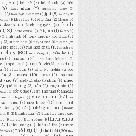
hồi
a ngục
(3)
hội hè
(2)
hội thánh
(3)
(8)
hôn nhân
(7)
humanae vitae
(1)
jpii
(8)
lle
(2)
hứa hẹn đầu năm
(1)
kế hoạch
khoa học
(3)
khổ đau
(2)
panda
(1)
khủng bố
kinh
h doanh
(5)
kinh nguyện
(3)
h
(42)
lễ tạ ơn
(4)
lectio divina
(1)
lễ tro
(1)
linh tinh
(4)
lòng thương xót chúa
(5)
o
(1)
áp
(2)
lumen fidei
(1)
máy vi tính
(1)
mầu nhiệm
mê hồn trận
(18)
ento mori
(3)
montreal
a chay
(60)
mùa hè
(5)
mùa đông
(1)
ng
(3)
mùa xuân
(4)
ngắm đàng ánh sáng
(1)
ngôn ngữ
(3)
người việt khắp nơi
(2)
ân
(1)
a
(4)
nhật bản
(3)
nhật ký nghĩa vụ bồi
ontario
(19)
oàn
(3)
ottawa
(2)
phá thai
t giáo
(7)
phục
phim
(4)
phép xã giao
(1)
13)
quê hương
(2)
rắn
(2)
rượu bia
(3)
st. thomas (canada)
sống đạo
(3)
Beach
(1)
suy ngẫm
(57)
mma theologica
(1)
sự
sức khỏe
(10)
sức khoẻ
(2)
tam nhật
Tết
(9)
2)
tâm lý
(5)
tháng tư đen
(2)
thành
thánh mẫu
(3)
thần học thân xác
ánh lễ
(1)
thiên chúa
dục
(1)
thế giới
(1)
thị trường
(1)
(27)
thiên đàng
(2)
thiên nhiên
(6)
thiên
thời sự
(41)
thời tiết
(20)
iên văn
(1)
thư