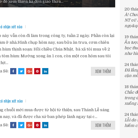
để xem thiên hạ đón giao thừa...
20 thá
À! Chưa
NT ơi!
ó nhận xét nào
ngọ&quo
 này vẫn còn đi làm trong công ty, tuần 2 ngày. Phần còn lại
19 thá
làm ở nhà.Hình chụp hôm nay, sau bữa ăn trưa, cơm chiên
Ấn tượn
bọc th
 hùm thịnh soạn: Hồi chiều Chúa Nhật, bà xã tôi mua về 2
như hìn
 tôm hùm: Mướng xong ăn 1 con, còn một con hôm sau tôi
hịt...
24 thá
Đã lắng
XEM THÊM
a Sẻ:
cặn mỗi
18 thá
Chắc đế
trong 
có nhận xét nào
xuống 
g chuỗi mới mua được từ hội từ thiện, sau Thánh Lễ sáng
24 thá
 nay, và đã được cha xứ ban phép lành ngay tại c...
Lỗi do
XEM THÊM
a Sẻ:
hiểm c