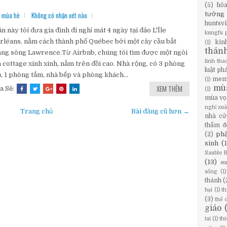
(5)
hỏ
,
mùa hè
Không có nhận xét nào
tưởng
huntsvi
n này tôi đưa gia đình đi nghỉ mát 4 ngày tại đảo L'Île
kungfu 
rléans, nằm cách thành phố Québec bởi một cây cầu bắt
kin
(1)
thán
ng sông Lawrence.Từ Airbnb, chúng tôi tìm được một ngôi
linh tha
 cottage xinh xinh, nằm trên đồi cao. Nhà rộng, có 3 phòng
luật ph
, 1 phòng tắm, nhà bếp và phòng khách...
mem
(1)
XEM THÊM
mù
a Sẻ:
(1)
mùa vọ
nghỉ xu
Trang chủ
Bài đăng cũ hơn →
nhà cử
thẩm đ
phậ
(2)
sinh
(
Sauble 
(13)
su
sống
(1)
thánh
(
bại
(1)
th
(3)
thể 
giáo
tai
(1)
th