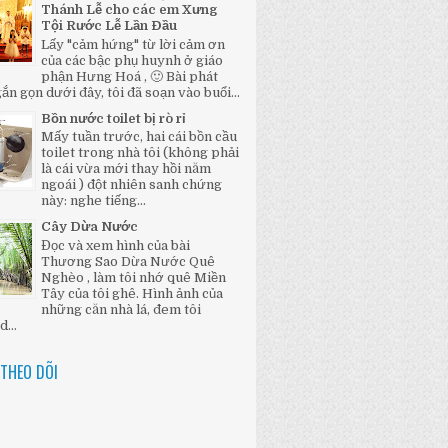
Thánh Lễ cho các em Xưng
Tội Rước Lễ Lần Đầu
Lấy "cảm hứng" từ lời cảm ơn
của các bậc phụ huynh ở giáo
phận Hưng Hoá , 🙂 Bài phát
ắn gọn dưới đây, tôi đã soạn vào buổi...
Bồn nước toilet bị rò rỉ
Mấy tuần trước, hai cái bồn cầu
toilet trong nhà tôi (không phải
là cái vừa mới thay hồi năm
ngoái ) đột nhiên sanh chứng
này: nghe tiếng...
Cây Dừa Nước
Đọc và xem hình của bài
Thương Sao Dừa Nước Quê
Nghèo , làm tôi nhớ quê Miền
Tây của tôi ghê. Hình ảnh của
những căn nhà lá, đem tôi
...
THEO DÕI