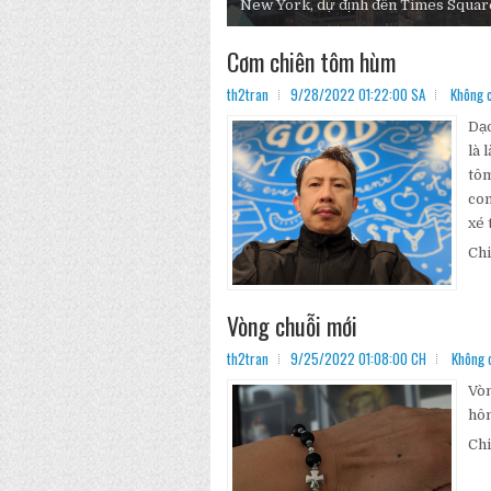
New York, dự định đến Times Square 
Cơm chiên tôm hùm
th2tran
9/28/2022 01:22:00 SA
Không c
Dạo
là 
tôm
con
xé t
Chi
Vòng chuỗi mới
th2tran
9/25/2022 01:08:00 CH
Không 
Vòn
hôm
Chi