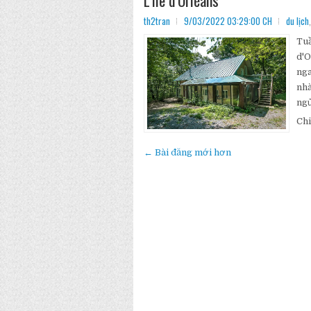
th2tran
9/03/2022 03:29:00 CH
du lịch
Tuầ
d'O
nga
nhà
ngủ
Chi
← Bài đăng mới hơn