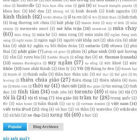
hỏa ngục
(3)
hội hè
(2)
hội thánh
(3)
humanae
jpii
(8)
huntsville
(2)
vitae
(1)
hứa hẹn đầu năm
(1)
kế hoạch kungfu panda
(1)
khoa học
(3)
khổ đau
(2)
kinh doanh
(5)
kinh nguyện
(3)
khủng bố
(1)
kinh thánh
(42)
lễ tạ ơn
(4)
linh tinh
lectio divina
(1)
lễ tro
(1)
linh thao
(1)
(4)
lòng thương xót chúa
(5)
luật pháp
(2)
lumen fidei
(1)
máy vi tính
(1)
mầu
mùa chay
mê hồn trận
(18)
memento mori
(3)
nhiệm
(1)
montreal
(1)
(60)
mùa hè
(5)
mùa vọng
(3)
mùa xuân
(4)
mùa đông
(1)
ngắm đàng ánh
ngôn ngữ
(3)
người việt khắp nơi
(2)
nhà cửa
(4)
nhật
sáng
(1)
nghỉ xuân
(1)
ontario
(19)
bản
(3)
nhật ký nghĩa vụ bồi thẩm đoàn
(3)
ottawa
(2)
phá
phật giáo
(7)
phục sinh
(13)
thai
(2)
phim
(4)
quê hương
phép xã giao
(1)
st. thomas (canada)
(2)
rắn
(2)
rượu bia
(3)
sống đạo
(3)
Sauble Beach
(1)
suy ngẫm
(57)
(13)
sức
sức khoẻ
(2)
summa theologica
(1)
sự sống
(1)
khỏe
(10)
Tết
(9)
tam nhật thánh
(2)
tâm lý
(5)
tháng tư đen
(2)
thành bại
thánh mẫu
(3)
thần học thân xác
(3)
(1)
thánh lễ
(1)
thể dục
(1)
thế giới
(1)
thị
thiên chúa giáo
(27)
thiên đàng
(2)
thiên nhiên
(6)
trường
(1)
thiên
thời sự
(41)
thời tiết
(20)
tin mừng
(2)
tình
tai
(1)
thiên văn
(1)
thư giản
(1)
tĩnh tâm
(34)
toronto
(49)
tội
(7)
dục
(3)
tình yêu
(6)
tổ tiên
(6)
tôi là
(24)
trầm tư
(28)
tội tổ tông
(7)
tôn giáo
(8)
trung quốc
(2)
việt nam
(14)
ttc
(3)
tuần thánh
(5)
tuần hoàn
(1)
vật lý
(1)
verbum domini
(1)
viết trên iPod
(21)
vlog
(4)
võ học
(2)
vô thần
(3)
waterloo
(3)
wikileaks
xưng tội
(49)
xe đạp
(15)
(2)
xã hội
(2)
y học
(2)
Popular
Blog Archives
BÀI MỚI NHẤT