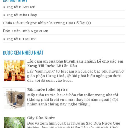
Xưng tội 6/6/2026
Xưng tội Mùa Chay
Chúa Giê-su từ góc nhìn của Trung Hoa Cổ Đại (1)
Đón Xuân Bính Ngọ 2026
Xưng tội 8/11/2025
ĐƯỢC XEM NHIỀU NHẤT
Lời cảm ơn của phụ huynh sau Thánh Lễ cho các em
Xưng Tội Rước Lễ Lần Đầu
Lấy "cảm hứng" từ lời cảm ơn của các bậc phụ huynh ở
giáo phận Hưng Hoá , 🙂 Bài phát biểu ngắn gọn dưới
đây, tôi đã soạn vào buổi...
Bồn nước toilet bị rò rỉ
Mấy tuần trước, hai cái bồn cầu toilet trong nhà tôi
(không phải là cái vừa mới thay hồi năm ngoái ) đột
nhiên sanh chứng này: nghe tiếng...
Cây Dừa Nước
Đọc và xem hình của bài Thương Sao Dừa Nước Quê
Nghèo , làm tôi nhớ quê Miền Tây của tôi ghê. Hình