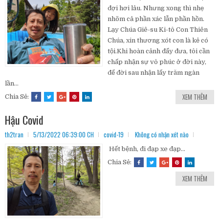
đợi hơi lâu. Nhưng xong thì nhẹ
nhõm cả phần xác lẫn phần hồn.
Lạy Chúa Giê-su Ki-tô Con Thiên
Chúa, xin thương xót con là kẻ có
tội.Khi hoàn cảnh đẩy đưa, tôi cần
chấp nhận sự vô phúc ở đời này,
để đời sau nhận lấy trăm ngàn
lần...
XEM THÊM
Chia Sẻ:
Hậu Covid
th2tran
5/13/2022 06:39:00 CH
covid-19
Không có nhận xét nào
Hết bệnh, đi đạp xe đạp...
Chia Sẻ:
XEM THÊM