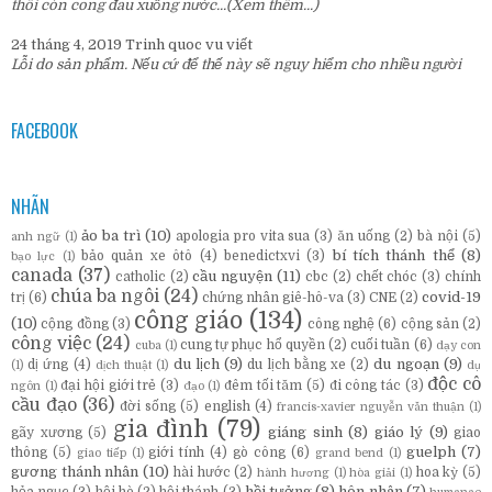
thôi còn cong đau xuống nước...
(Xem thêm...)
24 tháng 4, 2019
Trinh quoc vu
viết
Lỗi do sản phẩm. Nếu cứ để thế này sẽ nguy hiểm cho nhiều người
FACEBOOK
NHÃN
ảo ba trì
(10)
apologia pro vita sua
(3)
ăn uống
(2)
bà nội
(5)
anh ngữ
(1)
bí tích thánh thể
(8)
bảo quản xe ôtô
(4)
benedictxvi
(3)
bạo lực
(1)
canada
(37)
cầu nguyện
(11)
catholic
(2)
cbc
(2)
chết chóc
(3)
chính
chúa ba ngôi
(24)
covid-19
trị
(6)
chứng nhân giê-hô-va
(3)
CNE
(2)
công giáo
(134)
(10)
cộng đồng
(3)
công nghệ
(6)
cộng sản
(2)
công việc
(24)
cung tự phục hổ quyền
(2)
cuối tuần
(6)
cuba
(1)
dạy con
du lịch
(9)
du ngoạn
(9)
dị ứng
(4)
du lịch bằng xe
(2)
(1)
dịch thuật
(1)
dụ
độc cô
đại hội giới trẻ
(3)
đêm tối tăm
(5)
đi công tác
(3)
ngôn
(1)
đạo
(1)
cầu đạo
(36)
đời sống
(5)
english
(4)
francis-xavier nguyễn văn thuận
(1)
gia đình
(79)
giáng sinh
(8)
giáo lý
(9)
gãy xương
(5)
giao
guelph
(7)
thông
(5)
giới tính
(4)
gò công
(6)
giao tiếp
(1)
grand bend
(1)
gương thánh nhân
(10)
hài hước
(2)
hoa kỳ
(5)
hành hương
(1)
hòa giải
(1)
hồi tưởng
(8)
hôn nhân
(7)