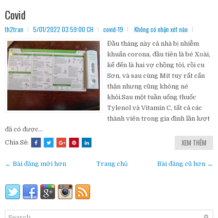
Covid
th2tran
5/01/2022 03:59:00 CH
covid-19
Không có nhận xét nào
Đầu tháng này cả nhà bị nhiễm
khuẩn corona, đầu tiên là bé Xoài,
kế đến là hai vợ chồng tôi, rồi cu
Sơn, và sau cùng Mít tuy rất cẩn
thận nhưng cũng không né
khỏi.Sau một tuần uống thuốc
Tylenol và Vitamin C, tất cả các
thành viên trong gia đình lần lượt
đã có được...
XEM THÊM
Chia Sẻ:
← Bài đăng mới hơn
Trang chủ
Bài đăng cũ hơn →