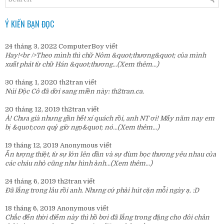
Ý KIẾN BẠN ĐỌC
24 tháng 3, 2022
ComputerBoy
viết
Hay!<br />Theo mình thì chữ Nôm &quot;thương&quot; của mình
xuất phát từ chữ Hán &quot;thương...
(Xem thêm...)
30 tháng 1, 2020
th2tran
viết
Núi Độc Cô đã dời sang miền này:
th2tran.ca
.
20 tháng 12, 2019
th2tran
viết
À! Chưa già nhưng gần hết xí quách rồi, anh NT ơi! Mấy năm nay em
bị &quot;con quỷ giờ ngọ&quot; nó...
(Xem thêm...)
19 tháng 12, 2019
Anonymous
viết
Ấn tượng thiệt, từ sự lớn lên dần và sự đùm bọc thương yêu nhau của
các cháu nhỏ cũng như hình ảnh...
(Xem thêm...)
24 tháng 6, 2019
th2tran
viết
Đã lắng trong lâu rồi anh. Nhưng cứ phải hút cặn mỗi ngày ạ. :D
18 tháng 6, 2019
Anonymous
viết
Chắc đến thời điểm này thì hồ bơi đã lắng trong đặng cho đôi chân