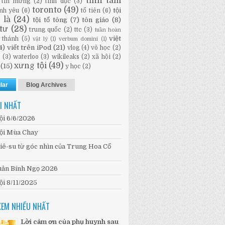
tĩnh tâm
tin mừng
(2)
tình dục
(3)
toronto
(49)
tội
ình yêu
(6)
tổ tiên
(6)
i là
(24)
tội tổ tông
(7)
tôn giáo
(8)
tư
(28)
trung quốc
(2)
ttc
(3)
tuần hoàn
việt
 thánh
(5)
vật lý
(1)
verbum domini
(1)
4)
viết trên iPod
(21)
vlog
(4)
võ học
(2)
n
(3)
waterloo
(3)
wikileaks
(2)
xã hội
(2)
xưng tội
(49)
(15)
y học
(2)
lar
Blog Archives
I NHẤT
ội 6/6/2026
ội Mùa Chay
iê-su từ góc nhìn của Trung Hoa Cổ
ân Bính Ngọ 2026
ội 8/11/2025
XEM NHIỀU NHẤT
Lời cảm ơn của phụ huynh sau