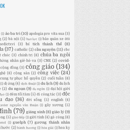
OOK
ảo ba trì
(10)
apologia pro vita sua
(3)
ữ
(1)
g
(2)
bà nội
(5)
bảo quản xe ôtô
bạo lực
(1)
bí tích thánh thể
(8)
nedictxvi
(3)
da
(37)
cầu nguyện
(11)
catholic
(2)
cbc
chúa ba ngôi
t chóc
(3)
chính trị
(6)
covid-
hứng nhân giê-hô-va
(3)
CNE
(2)
công giáo
(134)
cộng đồng
(3)
công việc
(24)
ghệ
(6)
cộng sản
(2)
cung tự phục hổ quyền
(2)
cuối tuần
(6)
du lịch
(9)
dị ứng
(4)
du lịch
(1)
dịch thuật
(1)
du ngoạn
(9)
e
(2)
đại hội giới
dụ ngôn
(1)
độc
đêm tối tăm
(5)
đi công tác
(3)
đạo
(1)
ầu đạo
(36)
đời sống
(5)
english
(4)
gãy xương
(5)
-xavier nguyễn văn thuận
(1)
đình
(79)
giáng sinh
(8)
giáo lý
(9)
ông
(5)
giới tính
(4)
gò công
(6)
giao tiếp
(1)
guelph
(7)
gương thánh nhân
bend
(1)
i hước
(2)
hoa kỳ
hành hương
(1)
hòa giải
(1)