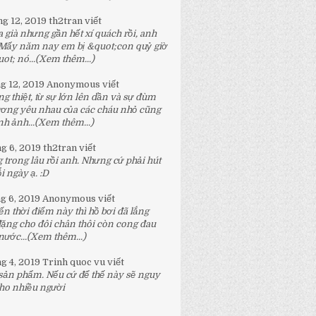
ng 12, 2019
th2tran
viết
 già nhưng gần hết xí quách rồi, anh
 Mấy năm nay em bị &quot;con quỷ giờ
t; nó...
(Xem thêm...)
ng 12, 2019
Anonymous
viết
g thiệt, từ sự lớn lên dần và sự đùm
ương yêu nhau của các cháu nhỏ cũng
h ảnh...
(Xem thêm...)
ng 6, 2019
th2tran
viết
 trong lâu rồi anh. Nhưng cứ phải hút
 ngày ạ. :D
ng 6, 2019
Anonymous
viết
n thời điểm này thì hồ bơi đã lắng
đặng cho đôi chân thôi còn cong đau
nước...
(Xem thêm...)
ng 4, 2019
Trinh quoc vu
viết
 sản phẩm. Nếu cứ để thế này sẽ nguy
ho nhiều người