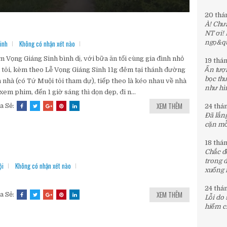
để xem thiên hạ đón giao thừa...
20 thá
À! Chưa
NT ơi!
inh
Không có nhận xét nào
ngọ&quo
 Vọng Giáng Sinh bình dị, với bữa ăn tối cùng gia đình nhỏ
19 thá
 tôi, kèm theo Lễ Vọng Giáng Sinh 11g đêm tại thánh đường
Ấn tượn
bọc th
 nhà (có Tứ Muội tôi tham dự), tiếp theo là kéo nhau về nhà
như hìn
 xem phim, đến 1 giờ sáng thì dọn dẹp, đi n...
XEM THÊM
a Sẻ:
24 thá
Đã lắng
cặn mỗi
18 thá
Chắc đế
trong 
ội
Không có nhận xét nào
xuống 
24 thá
XEM THÊM
a Sẻ:
Lỗi do
hiểm c