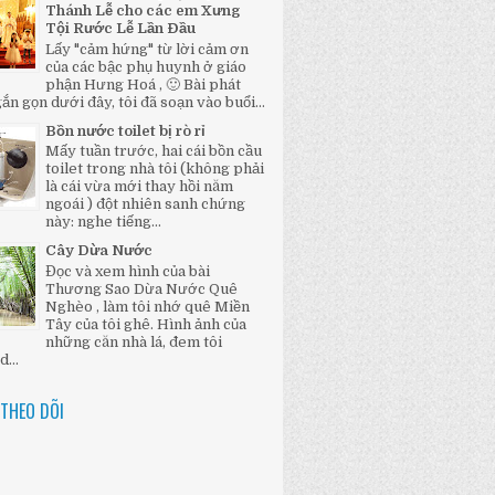
Thánh Lễ cho các em Xưng
Tội Rước Lễ Lần Đầu
Lấy "cảm hứng" từ lời cảm ơn
của các bậc phụ huynh ở giáo
phận Hưng Hoá , 🙂 Bài phát
ắn gọn dưới đây, tôi đã soạn vào buổi...
Bồn nước toilet bị rò rỉ
Mấy tuần trước, hai cái bồn cầu
toilet trong nhà tôi (không phải
là cái vừa mới thay hồi năm
ngoái ) đột nhiên sanh chứng
này: nghe tiếng...
Cây Dừa Nước
Đọc và xem hình của bài
Thương Sao Dừa Nước Quê
Nghèo , làm tôi nhớ quê Miền
Tây của tôi ghê. Hình ảnh của
những căn nhà lá, đem tôi
...
THEO DÕI