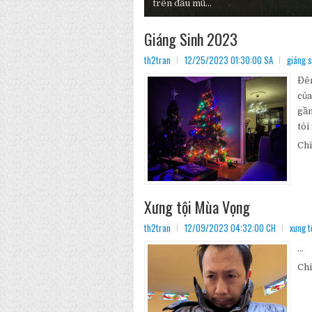
New York, dự định đến Times Square 
Giáng Sinh 2023
th2tran
12/25/2023 01:30:00 SA
giáng s
Đêm
của
gần
tôi
Chi
Xưng tội Mùa Vọng
th2tran
12/09/2023 04:32:00 CH
xưng t
...
Chi