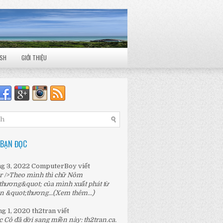
ISH
GIỚI THIỆU
 BẠN ĐỌC
ng 3, 2022
ComputerBoy
viết
r />Theo mình thì chữ Nôm
thương&quot; của mình xuất phát từ
n &quot;thương...
(Xem thêm...)
ng 1, 2020
th2tran
viết
c Cô đã dời sang miền này:
th2tran.ca
.