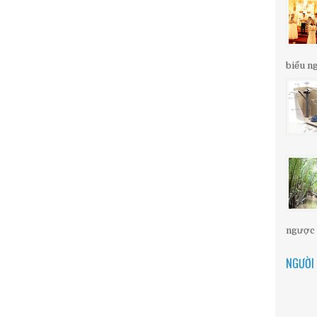
biểu ng
ngược d
NGƯỜI 