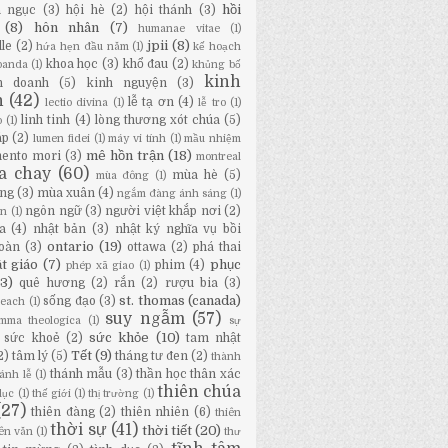
hồi
a ngục
(3)
hội hè
(2)
hội thánh
(3)
(8)
hôn nhân
(7)
humanae vitae
(1)
jpii
(8)
lle
(2)
hứa hẹn đầu năm
(1)
kế hoạch
khoa học
(3)
khổ đau
(2)
panda
(1)
khủng bố
kinh
h doanh
(5)
kinh nguyện
(3)
h
(42)
lễ tạ ơn
(4)
lectio divina
(1)
lễ tro
(1)
linh tinh
(4)
lòng thương xót chúa
(5)
o
(1)
áp
(2)
lumen fidei
(1)
máy vi tính
(1)
mầu nhiệm
mê hồn trận
(18)
ento mori
(3)
montreal
a chay
(60)
mùa hè
(5)
mùa đông
(1)
ng
(3)
mùa xuân
(4)
ngắm đàng ánh sáng
(1)
ngôn ngữ
(3)
người việt khắp nơi
(2)
ân
(1)
a
(4)
nhật bản
(3)
nhật ký nghĩa vụ bồi
ontario
(19)
oàn
(3)
ottawa
(2)
phá thai
t giáo
(7)
phục
phim
(4)
phép xã giao
(1)
13)
quê hương
(2)
rắn
(2)
rượu bia
(3)
st. thomas (canada)
sống đạo
(3)
Beach
(1)
suy ngẫm
(57)
mma theologica
(1)
sự
sức khỏe
(10)
sức khoẻ
(2)
tam nhật
Tết
(9)
2)
tâm lý
(5)
tháng tư đen
(2)
thành
thánh mẫu
(3)
thần học thân xác
ánh lễ
(1)
thiên chúa
dục
(1)
thế giới
(1)
thị trường
(1)
(27)
thiên đàng
(2)
thiên nhiên
(6)
thiên
thời sự
(41)
thời tiết
(20)
iên văn
(1)
thư