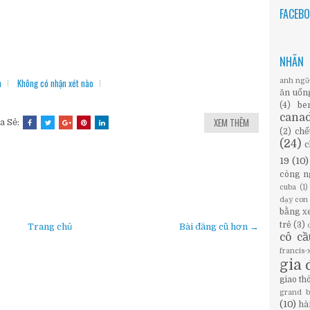
FACEB
NHÃN
h
Không có nhận xét nào
anh ng
ăn uốn
(4)
be
cana
XEM THÊM
a Sẻ:
(2)
chế
(24)
c
19
(10)
công n
cuba
(1)
dạy con
bằng x
trẻ
(3)
Trang chủ
Bài đăng cũ hơn →
cô c
francis
gia 
giao th
grand 
(10)
hà