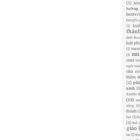
(5)
hỏ
tưởng
huntsvi
kungfu 
kin
(1)
thán
linh tha
luật ph
mem
(1)
mù
(1)
mùa vọ
nghỉ xu
nhà cử
thẩm đ
phậ
(2)
sinh
(
Sauble 
(13)
su
sống
(1)
thánh
(
bại
(1)
th
(3)
thể 
giáo
tai
(1)
th