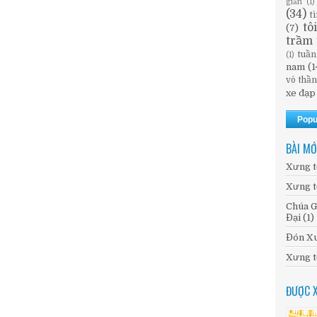
giản
(1)
(34)
t
tô
(7)
trầm 
tuần
(1)
nam
(1
vô thầ
xe đạp
Popu
BÀI MỚ
Xưng t
Xưng t
Chúa G
Đại (1)
Đón Xu
Xưng t
ĐƯỢC 