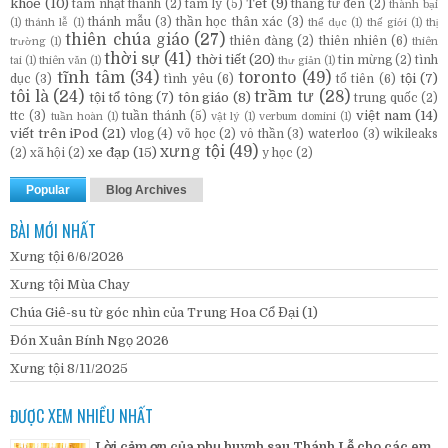
khỏe
(10)
Tết
(9)
tam nhật thánh
(2)
tâm lý
(5)
tháng tư đen
(2)
thành bại
thánh mẫu
(3)
thần học thân xác
(3)
(1)
thánh lễ
(1)
thể dục
(1)
thế giới
(1)
thị
thiên chúa giáo
(27)
thiên đàng
(2)
thiên nhiên
(6)
trường
(1)
thiên
thời sự
(41)
thời tiết
(20)
tin mừng
(2)
tình
tai
(1)
thiên văn
(1)
thư giản
(1)
tĩnh tâm
(34)
toronto
(49)
tội
(7)
dục
(3)
tình yêu
(6)
tổ tiên
(6)
tôi là
(24)
trầm tư
(28)
tội tổ tông
(7)
tôn giáo
(8)
trung quốc
(2)
việt nam
(14)
ttc
(3)
tuần thánh
(5)
tuần hoàn
(1)
vật lý
(1)
verbum domini
(1)
viết trên iPod
(21)
vlog
(4)
võ học
(2)
vô thần
(3)
waterloo
(3)
wikileaks
xưng tội
(49)
xe đạp
(15)
(2)
xã hội
(2)
y học
(2)
Popular
Blog Archives
BÀI MỚI NHẤT
Xưng tội 6/6/2026
Xưng tội Mùa Chay
Chúa Giê-su từ góc nhìn của Trung Hoa Cổ Đại (1)
Đón Xuân Bính Ngọ 2026
Xưng tội 8/11/2025
ĐƯỢC XEM NHIỀU NHẤT
Lời cảm ơn của phụ huynh sau Thánh Lễ cho các em