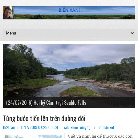
(24/07/2016) Hồi ký Cắm trại Sauble Falls
(09/06/2016) Học yêu thương trên từng chặn đường đời
(04/01/2023) Nửu Ước Năm Mới 2023
(17/08/2019) Santa Maria, Cuba
Từng bước tiến lên trên đường đời
th2tran
11/17/2019 07:28:00 CH
sức khoẻ
,
xưng tội
2 nhận xét
Viết và nhìn lại để thương các con