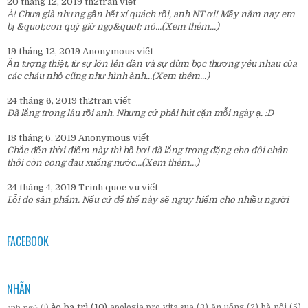
20 tháng 12, 2019
th2tran
viết
À! Chưa già nhưng gần hết xí quách rồi, anh NT ơi! Mấy năm nay em
bị &quot;con quỷ giờ ngọ&quot; nó...
(Xem thêm...)
19 tháng 12, 2019
Anonymous
viết
Ấn tượng thiệt, từ sự lớn lên dần và sự đùm bọc thương yêu nhau của
các cháu nhỏ cũng như hình ảnh...
(Xem thêm...)
24 tháng 6, 2019
th2tran
viết
Đã lắng trong lâu rồi anh. Nhưng cứ phải hút cặn mỗi ngày ạ. :D
18 tháng 6, 2019
Anonymous
viết
Chắc đến thời điểm này thì hồ bơi đã lắng trong đặng cho đôi chân
thôi còn cong đau xuống nước...
(Xem thêm...)
24 tháng 4, 2019
Trinh quoc vu
viết
Lỗi do sản phẩm. Nếu cứ để thế này sẽ nguy hiểm cho nhiều người
FACEBOOK
NHÃN
ảo ba trì
(10)
apologia pro vita sua
(3)
ăn uống
(2)
bà nội
(5)
anh ngữ
(1)