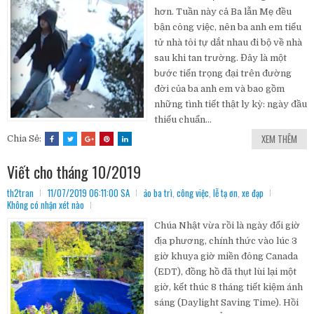
hơn. Tuần này cả Ba lẫn Mẹ đều
bận công việc, nên ba anh em tiểu
tử nhà tôi tự dắt nhau đi bộ về nhà
sau khi tan trường. Đây là một
bước tiến trọng đại trên đường
đời của ba anh em và bao gồm
những tình tiết thật ly kỳ: ngày đầu
thiếu chuẩn...
XEM THÊM
Chia Sẻ:
Viết cho tháng 10/2019
th2tran
11/07/2019 06:11:00 SA
ảo ba trì
,
công việc
,
lễ tạ ơn
,
xe đạp
Không có nhận xét nào
Chúa Nhật vừa rồi là ngày đổi giờ
địa phương, chính thức vào lúc 3
giờ khuya giờ miền đông Canada
(EDT), đồng hồ đã thụt lùi lại một
giờ, kết thúc 8 tháng tiết kiệm ánh
sáng (Daylight Saving Time). Hồi