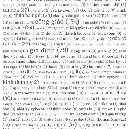
bí tích thánh thể
(8)
bảo quản xe ôtô
(4)
benedictxvi
(3)
bạo lực
(1)
canada
(37)
cầu nguyện
(11)
catholic
(2)
cbc
(2)
chết chóc
(3)
chính
chúa ba ngôi
(24)
covid-19
trị
(6)
chứng nhân giê-hô-va
(3)
CNE
(2)
công giáo
(134)
(10)
cộng đồng
(3)
công nghệ
(6)
cộng sản
(2)
công việc
(24)
cung tự phục hổ quyền
(2)
cuối tuần
(6)
cuba
(1)
dạy con
du lịch
(9)
du ngoạn
(9)
dị ứng
(4)
du lịch bằng xe
(2)
(1)
dịch thuật
(1)
dụ
độc cô
đại hội giới trẻ
(3)
đêm tối tăm
(5)
đi công tác
(3)
ngôn
(1)
đạo
(1)
cầu đạo
(36)
đời sống
(5)
english
(4)
francis-xavier nguyễn văn thuận
(1)
gia đình
(79)
giáng sinh
(8)
giáo lý
(9)
gãy xương
(5)
giao
guelph
(7)
thông
(5)
giới tính
(4)
gò công
(6)
giao tiếp
(1)
grand bend
(1)
gương thánh nhân
(10)
hài hước
(2)
hoa kỳ
(5)
hành hương
(1)
hòa giải
(1)
hồi tưởng
(8)
hôn nhân
(7)
hỏa ngục
(3)
hội hè
(2)
hội thánh
(3)
humanae
jpii
(8)
huntsville
(2)
vitae
(1)
hứa hẹn đầu năm
(1)
kế hoạch kungfu panda
(1)
khoa học
(3)
khổ đau
(2)
kinh doanh
(5)
kinh nguyện
(3)
khủng bố
(1)
kinh thánh
(42)
lễ tạ ơn
(4)
linh tinh
lectio divina
(1)
lễ tro
(1)
linh thao
(1)
(4)
lòng thương xót chúa
(5)
luật pháp
(2)
lumen fidei
(1)
máy vi tính
(1)
mầu
mùa chay
mê hồn trận
(18)
memento mori
(3)
nhiệm
(1)
montreal
(1)
(60)
mùa hè
(5)
mùa vọng
(3)
mùa xuân
(4)
mùa đông
(1)
ngắm đàng ánh
ngôn ngữ
(3)
người việt khắp nơi
(2)
nhà cửa
(4)
nhật
sáng
(1)
nghỉ xuân
(1)
ontario
(19)
bản
(3)
nhật ký nghĩa vụ bồi thẩm đoàn
(3)
ottawa
(2)
phá
phật giáo
(7)
phục sinh
(13)
thai
(2)
phim
(4)
quê hương
phép xã giao
(1)
st. thomas (canada)
(2)
rắn
(2)
rượu bia
(3)
sống đạo
(3)
Sauble Beach
(1)
suy ngẫm
(57)
(13)
sức
sức khoẻ
(2)
summa theologica
(1)
sự sống
(1)