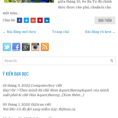
giữa tháng 10, Ảo Ba Từ đã chính
thức được che phủ, chuẩn bị cho
một mùa...
XEM THÊM
Chia Sẻ:
← Bài đăng mới hơn
Trang chủ
Bài đăng cũ hơn →
Ý KIẾN BẠN ĐỌC
24 tháng 3, 2022
ComputerBoy
viết
Hay!<br />Theo mình thì chữ Nôm &quot;thương&quot; của mình
xuất phát từ chữ Hán &quot;thương...
(Xem thêm...)
30 tháng 1, 2020
th2tran
viết
Núi Độc Cô đã dời sang miền này:
th2tran.ca
.