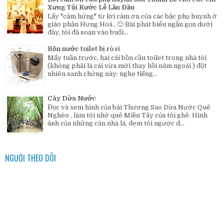
Xưng Tội Rước Lễ Lần Đầu
Lấy "cảm hứng" từ lời cảm ơn của các bậc phụ huynh ở
giáo phận Hưng Hoá , 🙂 Bài phát biểu ngắn gọn dưới
đây, tôi đã soạn vào buổi...
Bồn nước toilet bị rò rỉ
Mấy tuần trước, hai cái bồn cầu toilet trong nhà tôi
(không phải là cái vừa mới thay hồi năm ngoái ) đột
nhiên sanh chứng này: nghe tiếng...
Cây Dừa Nước
Đọc và xem hình của bài Thương Sao Dừa Nước Quê
Nghèo , làm tôi nhớ quê Miền Tây của tôi ghê. Hình
ảnh của những căn nhà lá, đem tôi ngược d...
NGƯỜI THEO DÕI