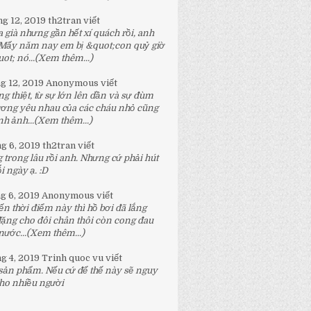
ng 12, 2019
th2tran
viết
 già nhưng gần hết xí quách rồi, anh
 Mấy năm nay em bị &quot;con quỷ giờ
t; nó...
(Xem thêm...)
ng 12, 2019
Anonymous
viết
g thiệt, từ sự lớn lên dần và sự đùm
ương yêu nhau của các cháu nhỏ cũng
h ảnh...
(Xem thêm...)
ng 6, 2019
th2tran
viết
 trong lâu rồi anh. Nhưng cứ phải hút
 ngày ạ. :D
ng 6, 2019
Anonymous
viết
n thời điểm này thì hồ bơi đã lắng
đặng cho đôi chân thôi còn cong đau
nước...
(Xem thêm...)
ng 4, 2019
Trinh quoc vu
viết
 sản phẩm. Nếu cứ để thế này sẽ nguy
ho nhiều người