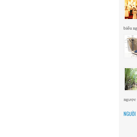
biểu ng
ngược d
NGƯỜI 