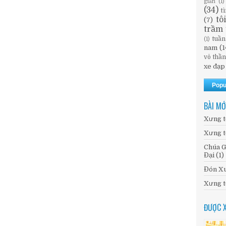
giản
(1)
(34)
t
tô
(7)
trầm 
tuần
(1)
nam
(1
vô thầ
xe đạp
Popu
BÀI MỚ
Xưng t
Xưng t
Chúa G
Đại (1)
Đón Xu
Xưng t
ĐƯỢC 