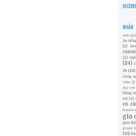
FACEB
NHÃN
anh ng
ăn uốn
(4)
be
cana
(2)
chế
(24)
c
19
(10)
công n
cuba
(1)
dạy con
bằng x
trẻ
(3)
cô c
francis
gia 
giao th
grand 
(10)
hà