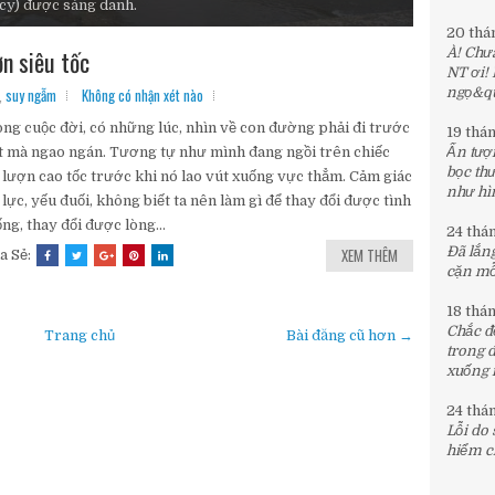
20 thá
ợn siêu tốc
À! Chưa
NT ơi!
,
suy ngẫm
Không có nhận xét nào
ngọ&quo
ng cuộc đời, có những lúc, nhìn về con đường phải đi trước
19 thá
 mà ngao ngán. Tương tự như mình đang ngồi trên chiếc
Ấn tượn
bọc th
 lượn cao tốc trước khi nó lao vút xuống vực thẳm. Cảm giác
như hìn
 lực, yếu đuối, không biết ta nên làm gì để thay đổi được tình
ng, thay đổi được lòng...
24 thá
Đã lắng
XEM THÊM
a Sẻ:
cặn mỗi
18 thá
Chắc đế
Trang chủ
Bài đăng cũ hơn →
trong 
xuống 
24 thá
Lỗi do
hiểm c