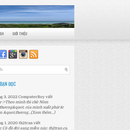
ISH
GIỚI THIỆU
 BẠN ĐỌC
ng 3, 2022
ComputerBoy
viết
r />Theo mình thì chữ Nôm
thương&quot; của mình xuất phát từ
n &quot;thương...
(Xem thêm...)
ng 1, 2020
th2tran
viết
c Cô đã dời sang miền này:
th2tran.ca
.