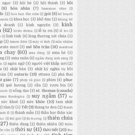
hồi
a ngục
(3)
hội hè
(2)
hội thánh
(3)
(8)
hôn nhân
(7)
humanae vitae
(1)
jpii
(8)
lle
(2)
hứa hẹn đầu năm
(1)
kế hoạch
khoa học
(3)
khổ đau
(2)
panda
(1)
khủng bố
kinh
h doanh
(5)
kinh nguyện
(3)
h
(42)
lễ tạ ơn
(4)
lectio divina
(1)
lễ tro
(1)
linh tinh
(4)
lòng thương xót chúa
(5)
o
(1)
áp
(2)
lumen fidei
(1)
máy vi tính
(1)
mầu nhiệm
mê hồn trận
(18)
ento mori
(3)
montreal
a chay
(60)
mùa hè
(5)
mùa đông
(1)
ng
(3)
mùa xuân
(4)
ngắm đàng ánh sáng
(1)
ngôn ngữ
(3)
người việt khắp nơi
(2)
ân
(1)
a
(4)
nhật bản
(3)
nhật ký nghĩa vụ bồi
ontario
(19)
oàn
(3)
ottawa
(2)
phá thai
t giáo
(7)
phục
phim
(4)
phép xã giao
(1)
13)
quê hương
(2)
rắn
(2)
rượu bia
(3)
st. thomas (canada)
sống đạo
(3)
Beach
(1)
suy ngẫm
(57)
mma theologica
(1)
sự
sức khỏe
(10)
sức khoẻ
(2)
tam nhật
Tết
(9)
2)
tâm lý
(5)
tháng tư đen
(2)
thành
thánh mẫu
(3)
thần học thân xác
ánh lễ
(1)
thiên chúa
dục
(1)
thế giới
(1)
thị trường
(1)
(27)
thiên đàng
(2)
thiên nhiên
(6)
thiên
thời sự
(41)
thời tiết
(20)
iên văn
(1)
thư