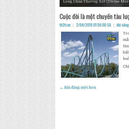
trên đầu mũ...
Cuộc đời là một chuyến tàu lư
th2tran
2/04/2019 01:56:00 SA
đời sống
Tro
mắt
tàu
bất
huố
Chi
← Bài đăng mới hơn