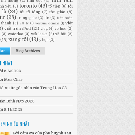
tĩnh tâm
tin mừng
(2)
tình dục
(3)
toronto
(49)
tội
ình yêu
(6)
tổ tiên
(6)
i là
(24)
tội tổ tông
(7)
tôn giáo
(8)
tư
(28)
trung quốc
(2)
ttc
(3)
tuần hoàn
việt
 thánh
(5)
vật lý
(1)
verbum domini
(1)
4)
viết trên iPod
(21)
vlog
(4)
võ học
(2)
n
(3)
waterloo
(3)
wikileaks
(2)
xã hội
(2)
xưng tội
(49)
(15)
y học
(2)
lar
Blog Archives
I NHẤT
ội 6/6/2026
ội Mùa Chay
iê-su từ góc nhìn của Trung Hoa Cổ
ân Bính Ngọ 2026
ội 8/11/2025
XEM NHIỀU NHẤT
Lời cảm ơn của phụ huynh sau