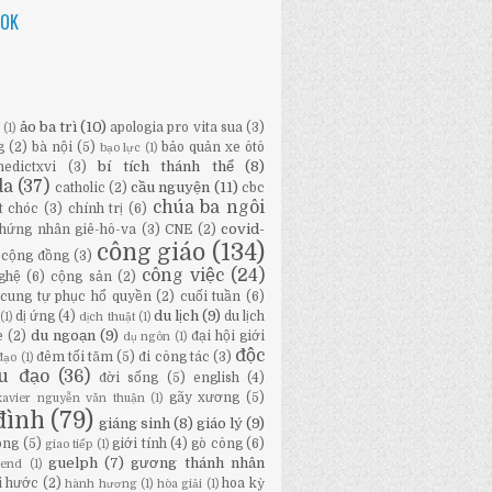
OOK
ảo ba trì
(10)
apologia pro vita sua
(3)
ữ
(1)
g
(2)
bà nội
(5)
bảo quản xe ôtô
bạo lực
(1)
bí tích thánh thể
(8)
nedictxvi
(3)
da
(37)
cầu nguyện
(11)
catholic
(2)
cbc
chúa ba ngôi
t chóc
(3)
chính trị
(6)
covid-
hứng nhân giê-hô-va
(3)
CNE
(2)
công giáo
(134)
cộng đồng
(3)
công việc
(24)
ghệ
(6)
cộng sản
(2)
cung tự phục hổ quyền
(2)
cuối tuần
(6)
du lịch
(9)
dị ứng
(4)
du lịch
(1)
dịch thuật
(1)
du ngoạn
(9)
e
(2)
đại hội giới
dụ ngôn
(1)
độc
đêm tối tăm
(5)
đi công tác
(3)
đạo
(1)
ầu đạo
(36)
đời sống
(5)
english
(4)
gãy xương
(5)
-xavier nguyễn văn thuận
(1)
đình
(79)
giáng sinh
(8)
giáo lý
(9)
ông
(5)
giới tính
(4)
gò công
(6)
giao tiếp
(1)
guelph
(7)
gương thánh nhân
bend
(1)
i hước
(2)
hoa kỳ
hành hương
(1)
hòa giải
(1)