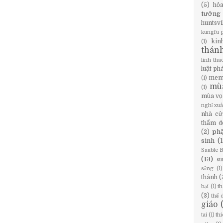
(5)
hỏ
tưởng
huntsvi
kungfu 
kin
(1)
thán
linh tha
luật ph
mem
(1)
mù
(1)
mùa vọ
nghỉ xu
nhà cử
thẩm đ
phậ
(2)
sinh
(
Sauble 
(13)
su
sống
(1)
thánh
(
bại
(1)
th
(3)
thể 
giáo
tai
(1)
th