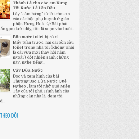
Thánh Lễ cho các em Xưng
Tội Rước Lễ Lần Đầu
Lấy "cảm hứng" từ lời cảm ơn
của các bậc phụ huynh ở giáo
phận Hưng Hoá , 🙂 Bài phát
ắn gọn dưới đây, tôi đã soạn vào buổi...
Bồn nước toilet bị rò rỉ
Mấy tuần trước, hai cái bồn cầu
toilet trong nhà tôi (không phải
là cái vừa mới thay hồi năm
ngoái ) đột nhiên sanh chứng
này: nghe tiếng...
Cây Dừa Nước
Đọc và xem hình của bài
Thương Sao Dừa Nước Quê
Nghèo , làm tôi nhớ quê Miền
Tây của tôi ghê. Hình ảnh của
những căn nhà lá, đem tôi
...
THEO DÕI