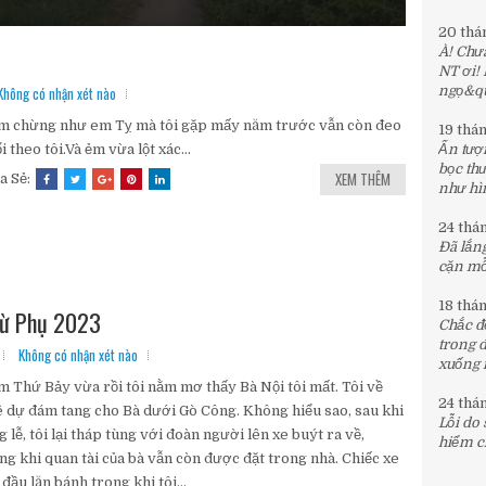
20 thá
À! Chưa
NT ơi!
Không có nhận xét nào
ngọ&quo
 chừng như em Tỵ mà tôi gặp mấy năm trước vẫn còn đeo
19 thá
i theo tôi.Và ẻm vừa lột xác...
Ấn tượn
bọc th
XEM THÊM
a Sẻ:
như hìn
24 thá
Đã lắng
cặn mỗi
18 thá
Từ Phụ 2023
Chắc đế
trong 
Không có nhận xét nào
xuống 
 Thứ Bảy vừa rồi tôi nằm mơ thấy Bà Nội tôi mất. Tôi về
24 thá
 dự đám tang cho Bà dưới Gò Công. Không hiểu sao, sau khi
Lỗi do
g lễ, tôi lại tháp tùng với đoàn người lên xe buýt ra về,
hiểm c
ng khi quan tài của bà vẫn còn được đặt trong nhà. Chiếc xe
 đầu lăn bánh trong khi tôi...