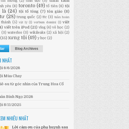
tĩnh tâm
tin mừng
(2)
tình dục
(3)
toronto
(49)
tội
ình yêu
(6)
tổ tiên
(6)
i là
(24)
tội tổ tông
(7)
tôn giáo
(8)
tư
(28)
trung quốc
(2)
ttc
(3)
tuần hoàn
việt
 thánh
(5)
vật lý
(1)
verbum domini
(1)
4)
viết trên iPod
(21)
vlog
(4)
võ học
(2)
n
(3)
waterloo
(3)
wikileaks
(2)
xã hội
(2)
xưng tội
(49)
(15)
y học
(2)
lar
Blog Archives
I NHẤT
ội 6/6/2026
ội Mùa Chay
iê-su từ góc nhìn của Trung Hoa Cổ
ân Bính Ngọ 2026
ội 8/11/2025
XEM NHIỀU NHẤT
Lời cảm ơn của phụ huynh sau