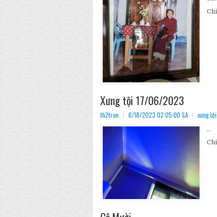
Chi
Xưng tội 17/06/2023
th2tran
6/18/2023 02:05:00 SA
xưng tội
...
Chi
Cô Mười