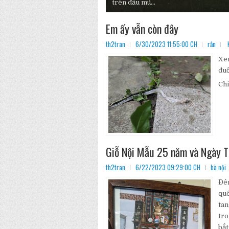
trên đầu mũ...
Em ấy vẫn còn đây
th2tran
6/30/2023 11:55:00 CH
rắn
Xem
đuổ
Chi
Giỗ Nội Mẫu 25 năm và Ngày 
th2tran
6/22/2023 09:29:00 CH
bà nội
Đêm
quê
tan
tro
bắt