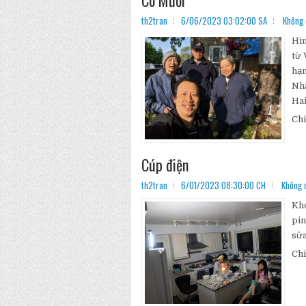
th2tran
6/06/2023 03:02:00 SA
Không 
Hìn
từ 
hạn
Nhậ
Hai
Chi
Cúp điện
th2tran
6/01/2023 08:30:00 CH
Không 
Kho
pin
sửa
Chi