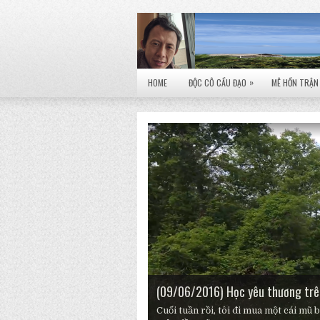
»
HOME
ĐỘC CÔ CẦU ĐẠO
MÊ HỒN TRẬN
(24/07/2016) Hồi ký Cắm trại Saub
(09/06/2016) Học yêu thương trê
(04/01/2023) Nửu Ước Năm Mới 
(17/08/2019) Santa Maria, Cuba
Cuối tuần rồi, tôi đi mua một cái mũ 