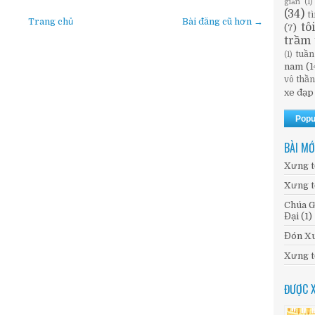
giản
(1)
(34)
t
Trang chủ
Bài đăng cũ hơn →
tô
(7)
trầm 
tuần
(1)
nam
(1
vô thầ
xe đạp
Popu
BÀI MỚ
Xưng t
Xưng t
Chúa G
Đại (1)
Đón Xu
Xưng t
ĐƯỢC 