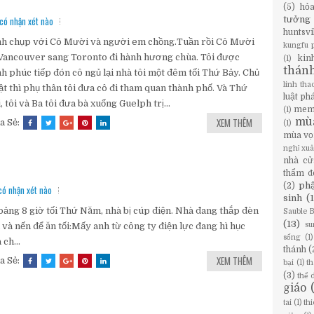
(5)
hỏ
có nhận xét nào
tưởng
huntsvi
h chụp với Cô Mười và người em chồng.Tuần rồi Cô Mười
kungfu 
Vancouver sang Toronto đi hành hương chùa. Tôi được
kin
(1)
thán
h phúc tiếp đón cô ngủ lại nhà tôi một đêm tối Thứ Bảy. Chủ
linh tha
t thì phụ thân tôi đưa cô đi tham quan thành phố. Và Thứ
luật ph
, tôi và Ba tôi đưa bà xuống Guelph trị...
mem
(1)
XEM THÊM
mù
a Sẻ:
(1)
mùa vọ
nghỉ xu
nhà cử
thẩm đ
phậ
(2)
có nhận xét nào
sinh
(
ảng 8 giờ tối Thứ Năm, nhà bị cúp điện. Nhà đang thắp đèn
Sauble 
(13)
 và nến để ăn tối:Mấy anh từ công ty điện lực đang hì hục
su
sống
(1)
 ch...
thánh
(
XEM THÊM
a Sẻ:
bại
(1)
th
(3)
thể 
giáo
tai
(1)
th