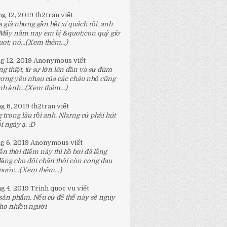
ng 12, 2019
th2tran
viết
 già nhưng gần hết xí quách rồi, anh
 Mấy năm nay em bị &quot;con quỷ giờ
t; nó...
(Xem thêm...)
ng 12, 2019
Anonymous
viết
g thiệt, từ sự lớn lên dần và sự đùm
ương yêu nhau của các cháu nhỏ cũng
h ảnh...
(Xem thêm...)
ng 6, 2019
th2tran
viết
 trong lâu rồi anh. Nhưng cứ phải hút
 ngày ạ. :D
ng 6, 2019
Anonymous
viết
n thời điểm này thì hồ bơi đã lắng
đặng cho đôi chân thôi còn cong đau
nước...
(Xem thêm...)
ng 4, 2019
Trinh quoc vu
viết
 sản phẩm. Nếu cứ để thế này sẽ nguy
ho nhiều người