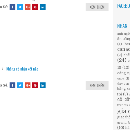
FACEB
XEM THÊM
a Sẻ:
NHÃN
anh ng
ăn uốn
(4)
be
cana
(2)
chế
(24)
c
19
(10)
Không có nhận xét nào
công n
cuba
(1)
dạy con
XEM THÊM
a Sẻ:
bằng x
trẻ
(3)
cô c
francis
gia 
giao th
grand 
(10)
hà