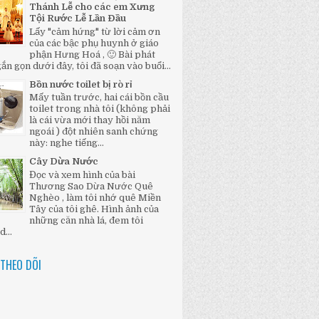
Thánh Lễ cho các em Xưng
Tội Rước Lễ Lần Đầu
Lấy "cảm hứng" từ lời cảm ơn
của các bậc phụ huynh ở giáo
phận Hưng Hoá , 🙂 Bài phát
ắn gọn dưới đây, tôi đã soạn vào buổi...
Bồn nước toilet bị rò rỉ
Mấy tuần trước, hai cái bồn cầu
toilet trong nhà tôi (không phải
là cái vừa mới thay hồi năm
ngoái ) đột nhiên sanh chứng
này: nghe tiếng...
Cây Dừa Nước
Đọc và xem hình của bài
Thương Sao Dừa Nước Quê
Nghèo , làm tôi nhớ quê Miền
Tây của tôi ghê. Hình ảnh của
những căn nhà lá, đem tôi
...
THEO DÕI