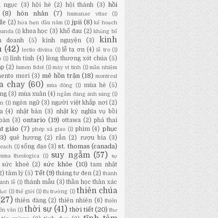
hồi
a ngục
(3)
hội hè
(2)
hội thánh
(3)
(8)
hôn nhân
(7)
humanae vitae
(1)
jpii
(8)
lle
(2)
hứa hẹn đầu năm
(1)
kế hoạch
khoa học
(3)
khổ đau
(2)
panda
(1)
khủng bố
kinh
h doanh
(5)
kinh nguyện
(3)
h
(42)
lễ tạ ơn
(4)
lectio divina
(1)
lễ tro
(1)
linh tinh
(4)
lòng thương xót chúa
(5)
o
(1)
áp
(2)
lumen fidei
(1)
máy vi tính
(1)
mầu nhiệm
mê hồn trận
(18)
ento mori
(3)
montreal
a chay
(60)
mùa hè
(5)
mùa đông
(1)
ng
(3)
mùa xuân
(4)
ngắm đàng ánh sáng
(1)
ngôn ngữ
(3)
người việt khắp nơi
(2)
ân
(1)
a
(4)
nhật bản
(3)
nhật ký nghĩa vụ bồi
ontario
(19)
oàn
(3)
ottawa
(2)
phá thai
t giáo
(7)
phục
phim
(4)
phép xã giao
(1)
13)
quê hương
(2)
rắn
(2)
rượu bia
(3)
st. thomas (canada)
sống đạo
(3)
Beach
(1)
suy ngẫm
(57)
mma theologica
(1)
sự
sức khỏe
(10)
sức khoẻ
(2)
tam nhật
Tết
(9)
2)
tâm lý
(5)
tháng tư đen
(2)
thành
thánh mẫu
(3)
thần học thân xác
ánh lễ
(1)
thiên chúa
dục
(1)
thế giới
(1)
thị trường
(1)
(27)
thiên đàng
(2)
thiên nhiên
(6)
thiên
thời sự
(41)
thời tiết
(20)
iên văn
(1)
thư