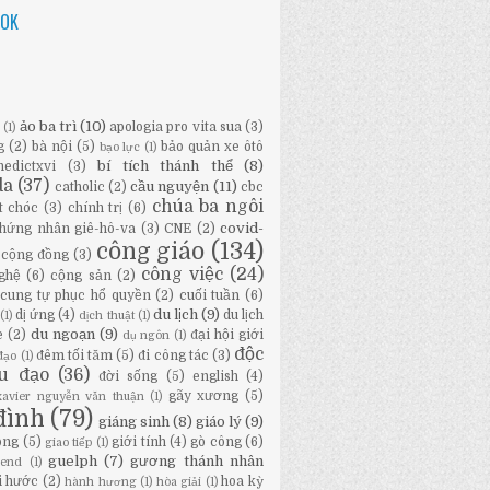
OOK
ảo ba trì
(10)
apologia pro vita sua
(3)
ữ
(1)
g
(2)
bà nội
(5)
bảo quản xe ôtô
bạo lực
(1)
bí tích thánh thể
(8)
nedictxvi
(3)
da
(37)
cầu nguyện
(11)
catholic
(2)
cbc
chúa ba ngôi
t chóc
(3)
chính trị
(6)
covid-
hứng nhân giê-hô-va
(3)
CNE
(2)
công giáo
(134)
cộng đồng
(3)
công việc
(24)
ghệ
(6)
cộng sản
(2)
cung tự phục hổ quyền
(2)
cuối tuần
(6)
du lịch
(9)
dị ứng
(4)
du lịch
(1)
dịch thuật
(1)
du ngoạn
(9)
e
(2)
đại hội giới
dụ ngôn
(1)
độc
đêm tối tăm
(5)
đi công tác
(3)
đạo
(1)
ầu đạo
(36)
đời sống
(5)
english
(4)
gãy xương
(5)
-xavier nguyễn văn thuận
(1)
đình
(79)
giáng sinh
(8)
giáo lý
(9)
ông
(5)
giới tính
(4)
gò công
(6)
giao tiếp
(1)
guelph
(7)
gương thánh nhân
bend
(1)
i hước
(2)
hoa kỳ
hành hương
(1)
hòa giải
(1)