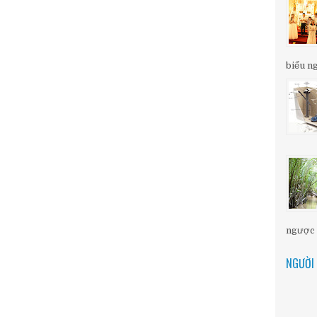
biểu ng
ngược d
NGƯỜI 