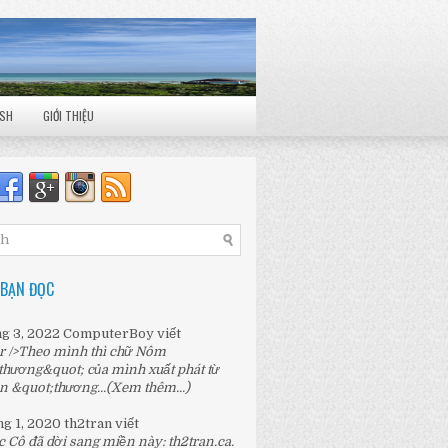
ISH
GIỚI THIỆU
 BẠN ĐỌC
ng 3, 2022
ComputerBoy
viết
r />Theo mình thì chữ Nôm
thương&quot; của mình xuất phát từ
n &quot;thương...
(Xem thêm...)
ng 1, 2020
th2tran
viết
c Cô đã dời sang miền này:
th2tran.ca
.