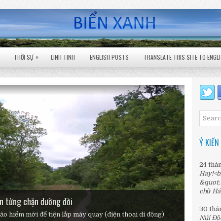
»
THỜI SỰ
LINH TINH
ENGLISH POSTS
TRANSLATE THIS SITE TO ENGL
Ý KIẾN
24 thá
Hay!<b
&quot;
chữ Há
le Falls
n từng chặn đường đời
2023
30 thá
bảo hiểm mới để tiện lắp máy quay (điện thoại di động)
Núi Độ