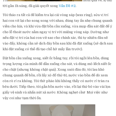
Tối
hôm qua về, lọ mọ
tới gần 1h sáng, đã giải quyết xong
Vấn Đề #2
.
Tôi tháo ra tất cả để kiểm tra lại cái vòng sáp (wax ring), sửa vị trí
hai con vít lại cho song song với nhau, dùng tay ấn nhẹ chung quanh
viền cho kín, và khi vừa đặt bồn cầu xuống, vừa mọp đầu sát đất để ý
cho lỗ thoát nước nằm ngay vị trí với miệng vòng sáp. Dường như
nếu đặt vị trí của hai con vít sao cho chính xác, thì tự nhiên đâu sẽ
vào đấy, không cần xê dịch đáy bồn sau khi đã đặt xuống (xê dịch sau
khi đặt xuống có thể đã tạo chỗ hở mấy lần trước).
Đặt bồn cầu xuống xong, siết ốc bằng tay, rồi tôi ngồi lên bồn, dùng
trọng lượng của mình để dằn xuống cho sát, và dùng mỏ-lếch siết ốc
cho chặt (nhưng không chặt quá). Xong xuôi đâu đó, tôi lau khô
chung quanh đế bồn, rồi lấy xô đổ thử 6L nước vào bồn để dò xem
còn rò rỉ ra không. Tôi thở phào khi không thấy có nước rỉ tràn ra
bên dưới. Tiếp theo, tôi gắn bồn nước vào, rồi lại thử bỏ vào vài lọn
giấy vệ sinh và nhấn nút xả nước: Không nghẹt cầu! Mọi việc như
vậy coi như tạm thời ổn.