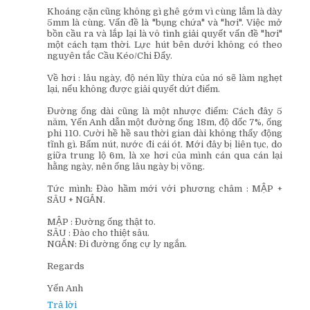
Khoáng cặn cũng không gì ghê gớm vì cùng lắm là dày
5mm là cùng. Vấn đề là "bụng chứa" và "hơi". Việc mở
bồn cầu ra và lắp lại là vô tình giải quyết vấn đề "hơi"
một cách tạm thời. Lực hút bên dưới không có theo
nguyên tắc Cầu Kéo/Chi Đẩy.
Về hơi : lâu ngày, độ nén lũy thừa của nó sẽ làm nghẹt
lại, nếu không được giải quyết dứt điểm.
Đường ống dài cũng là một nhược điểm: Cách đây 5
năm, Yến Anh dẫn một đường ống 18m, độ dốc 7%, ống
phi 110. Cười hề hề sau thời gian dài không thấy động
tĩnh gì. Bấm nút, nước đi cái ót. Mới đây bị liên tục, do
giữa trung lộ 6m, là xe hơi của mình cán qua cán lại
hằng ngày, nên ống lâu ngày bị võng.
Tức mình: Đào hầm mới với phương châm : MẬP +
SÂU + NGẮN.
MẬP : Đường ống thật to.
SÂU : Đào cho thiệt sâu.
NGẮN: Đi đường ống cự ly ngắn.
Regards
Yến Anh
Trả lời