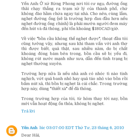
Yến Anh: Ở xứ Rừng Phong nơi tôi cư ngụ, đường ống
thãi chạy thẳng ra trạm xử lý của thành phố, chứ
không đào hầm chứa ngay tại nhà. Cho nên, cùng lắm,
nghẹt đường ống (sẽ là trường hợp đau đầu hơn nếu
nghẹt đường ống chính) là phải mướn người đem máy
đến hút và đả thông, phí tổn khoảng $180CAD/giờ.
Về việc "bồn cầu không thể nghẹt được", thoạt đầu tôi
cũng tưởng vậy, nhưng sau khi tham vấn với anh thợ
thì được biết, quả thật, sau nhiều năm, do bị chất
khoáng đóng bám bên trong, bồn cầu sẽ bị yếu đi,
không rút nước mạnh như xưa, dẫn đến tình trạng bị
nghẹt thường xuyên.
Trường hợp nữa là nếu nhà anh có nhóc tì nào tinh
nghịch, vứt quả banh nhỏ hay quả táo nhỏ vào bồn rồi
bấm nút xả, thì bồn bị nghẹt là cái chắc. Trong trường
hợp này, dùng "thiết xà" để đả thông.
Trong trường hợp của tôi, từ hôm thay tới nay, bồn
mới vẫn hoạt động ổn thỏa, không bị nghẹt.
Trả lời
Yến Anh
lúc 03:07:00 EDT Thứ Tư, 23 tháng 6, 2010
Dear Hải,