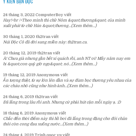
Ý KIẾN BẠN ĐỌC
24 tháng 3, 2022
ComputerBoy
viết
Hay!<br />Theo mình thì chữ Nôm &quot;thương&quot; của mình
xuất phát từ chữ Hán &quot;thương...
(Xem thêm...)
30 tháng 1, 2020
th2tran
viết
Núi Độc Cô đã dời sang miền này:
th2tran.ca
.
20 tháng 12, 2019
th2tran
viết
À! Chưa già nhưng gần hết xí quách rồi, anh NT ơi! Mấy năm nay em
bị &quot;con quỷ giờ ngọ&quot; nó...
(Xem thêm...)
19 tháng 12, 2019
Anonymous
viết
Ấn tượng thiệt, từ sự lớn lên dần và sự đùm bọc thương yêu nhau của
các cháu nhỏ cũng như hình ảnh...
(Xem thêm...)
24 tháng 6, 2019
th2tran
viết
Đã lắng trong lâu rồi anh. Nhưng cứ phải hút cặn mỗi ngày ạ. :D
18 tháng 6, 2019
Anonymous
viết
Chắc đến thời điểm này thì hồ bơi đã lắng trong đặng cho đôi chân
thôi còn cong đau xuống nước...
(Xem thêm...)
24 tháng 4, 2019
Trinh quoc vu
viết