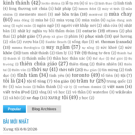
kinh thánh
(42)
lễ tạ ơn
(4)
linh tinh
lectio divina
(1)
lễ tro
(1)
linh thao
(1)
(4)
lòng thương xót chúa
(5)
luật pháp
(2)
lumen fidei
(1)
máy vi tính
(1)
mầu
mùa chay
mê hồn trận
(18)
memento mori
(3)
nhiệm
(1)
montreal
(1)
(60)
mùa hè
(5)
mùa vọng
(3)
mùa xuân
(4)
mùa đông
(1)
ngắm đàng ánh
ngôn ngữ
(3)
người việt khắp nơi
(2)
nhà cửa
(4)
nhật
sáng
(1)
nghỉ xuân
(1)
ontario
(19)
bản
(3)
nhật ký nghĩa vụ bồi thẩm đoàn
(3)
ottawa
(2)
phá
phật giáo
(7)
phục sinh
(13)
thai
(2)
phim
(4)
quê hương
phép xã giao
(1)
st. thomas (canada)
(2)
rắn
(2)
rượu bia
(3)
sống đạo
(3)
Sauble Beach
(1)
suy ngẫm
(57)
(13)
sức
sức khoẻ
(2)
summa theologica
(1)
sự sống
(1)
khỏe
(10)
Tết
(9)
tam nhật thánh
(2)
tâm lý
(5)
tháng tư đen
(2)
thành bại
thánh mẫu
(3)
thần học thân xác
(3)
(1)
thánh lễ
(1)
thể dục
(1)
thế giới
(1)
thị
thiên chúa giáo
(27)
thiên đàng
(2)
thiên nhiên
(6)
trường
(1)
thiên
thời sự
(41)
thời tiết
(20)
tin mừng
(2)
tình
tai
(1)
thiên văn
(1)
thư giản
(1)
tĩnh tâm
(34)
toronto
(49)
tội
(7)
dục
(3)
tình yêu
(6)
tổ tiên
(6)
tôi là
(24)
trầm tư
(28)
tội tổ tông
(7)
tôn giáo
(8)
trung quốc
(2)
việt nam
(14)
ttc
(3)
tuần thánh
(5)
tuần hoàn
(1)
vật lý
(1)
verbum domini
(1)
viết trên iPod
(21)
vlog
(4)
võ học
(2)
vô thần
(3)
waterloo
(3)
wikileaks
xưng tội
(49)
xe đạp
(15)
(2)
xã hội
(2)
y học
(2)
Popular
Blog Archives
BÀI MỚI NHẤT
Xưng tội 6/6/2026