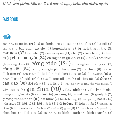
Lỗi do sản phẩm. Nếu cứ để thế này sẽ nguy hiểm cho nhiều người
FACEBOOK
NHÃN
ảo ba trì
(10)
apologia pro vita sua
(3)
ăn uống
(2)
bà nội
(5)
anh ngữ
(1)
bí tích thánh thể
(8)
bảo quản xe ôtô
(4)
benedictxvi
(3)
bạo lực
(1)
canada
(37)
cầu nguyện
(11)
catholic
(2)
cbc
(2)
chết chóc
(3)
chính
chúa ba ngôi
(24)
covid-19
trị
(6)
chứng nhân giê-hô-va
(3)
CNE
(2)
công giáo
(134)
(10)
cộng đồng
(3)
công nghệ
(6)
cộng sản
(2)
công việc
(24)
cung tự phục hổ quyền
(2)
cuối tuần
(6)
cuba
(1)
dạy con
du lịch
(9)
du ngoạn
(9)
dị ứng
(4)
du lịch bằng xe
(2)
(1)
dịch thuật
(1)
dụ
độc cô
đại hội giới trẻ
(3)
đêm tối tăm
(5)
đi công tác
(3)
ngôn
(1)
đạo
(1)
cầu đạo
(36)
đời sống
(5)
english
(4)
francis-xavier nguyễn văn thuận
(1)
gia đình
(79)
giáng sinh
(8)
giáo lý
(9)
gãy xương
(5)
giao
guelph
(7)
thông
(5)
giới tính
(4)
gò công
(6)
giao tiếp
(1)
grand bend
(1)
gương thánh nhân
(10)
hài hước
(2)
hoa kỳ
(5)
hành hương
(1)
hòa giải
(1)
hồi tưởng
(8)
hôn nhân
(7)
hỏa ngục
(3)
hội hè
(2)
hội thánh
(3)
humanae
jpii
(8)
huntsville
(2)
vitae
(1)
hứa hẹn đầu năm
(1)
kế hoạch kungfu panda
(1)
khoa học
(3)
khổ đau
(2)
kinh doanh
(5)
kinh nguyện
(3)
khủng bố
(1)