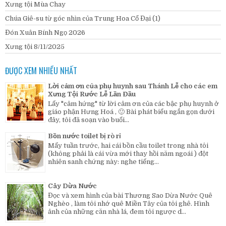
Xưng tội Mùa Chay
Chúa Giê-su từ góc nhìn của Trung Hoa Cổ Đại (1)
Đón Xuân Bính Ngọ 2026
Xưng tội 8/11/2025
ĐƯỢC XEM NHIỀU NHẤT
Lời cảm ơn của phụ huynh sau Thánh Lễ cho các em
Xưng Tội Rước Lễ Lần Đầu
Lấy "cảm hứng" từ lời cảm ơn của các bậc phụ huynh ở
giáo phận Hưng Hoá , 🙂 Bài phát biểu ngắn gọn dưới
đây, tôi đã soạn vào buổi...
Bồn nước toilet bị rò rỉ
Mấy tuần trước, hai cái bồn cầu toilet trong nhà tôi
(không phải là cái vừa mới thay hồi năm ngoái ) đột
nhiên sanh chứng này: nghe tiếng...
Cây Dừa Nước
Đọc và xem hình của bài Thương Sao Dừa Nước Quê
Nghèo , làm tôi nhớ quê Miền Tây của tôi ghê. Hình
ảnh của những căn nhà lá, đem tôi ngược d...