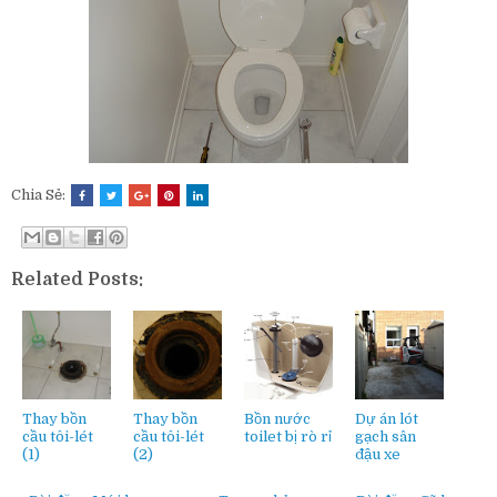
Chia Sẻ:
Related Posts:
Thay bồn
Thay bồn
Bồn nước
Dự án lót
cầu tôi-lét
cầu tôi-lét
toilet bị rò rỉ
gạch sân
(1)
(2)
đậu xe