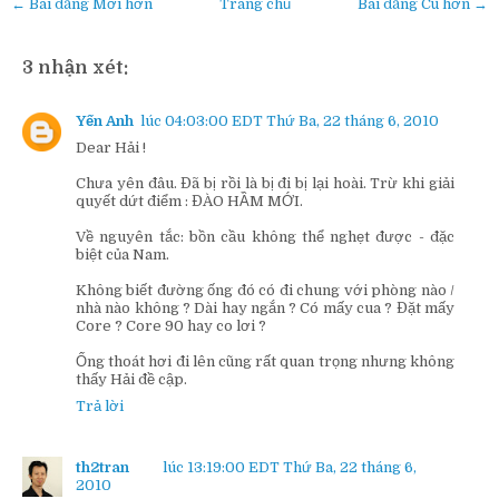
← Bài đăng Mới hơn
Trang chủ
Bài đăng Cũ hơn →
3 nhận xét:
Yến Anh
lúc 04:03:00 EDT Thứ Ba, 22 tháng 6, 2010
Dear Hải !
Chưa yên đâu. Đã bị rồi là bị đi bị lại hoài. Trừ khi giải
quyết dứt điểm : ĐÀO HẦM MỚI.
Về nguyên tắc: bồn cầu không thể nghẹt được - đặc
biệt của Nam.
Không biết đường ống đó có đi chung với phòng nào /
nhà nào không ? Dài hay ngắn ? Có mấy cua ? Đặt mấy
Core ? Core 90 hay co lơi ?
Ống thoát hơi đi lên cũng rất quan trọng nhưng không
thấy Hải đề cập.
Trả lời
th2tran
lúc 13:19:00 EDT Thứ Ba, 22 tháng 6,
2010