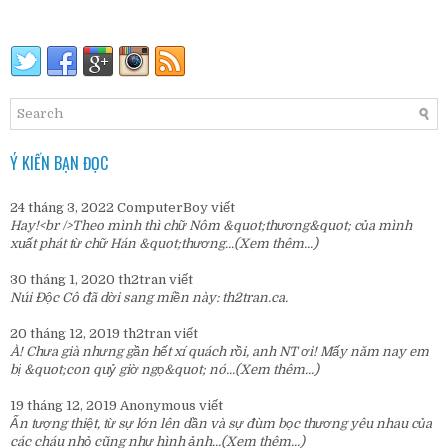
Ý KIẾN BẠN ĐỌC
24 tháng 3, 2022
ComputerBoy
viết
Hay!<br />Theo mình thì chữ Nôm &quot;thương&quot; của mình
xuất phát từ chữ Hán &quot;thương...
(Xem thêm...)
30 tháng 1, 2020
th2tran
viết
Núi Độc Cô đã dời sang miền này:
th2tran.ca
.
20 tháng 12, 2019
th2tran
viết
À! Chưa già nhưng gần hết xí quách rồi, anh NT ơi! Mấy năm nay em
bị &quot;con quỷ giờ ngọ&quot; nó...
(Xem thêm...)
19 tháng 12, 2019
Anonymous
viết
Ấn tượng thiệt, từ sự lớn lên dần và sự đùm bọc thương yêu nhau của
các cháu nhỏ cũng như hình ảnh...
(Xem thêm...)