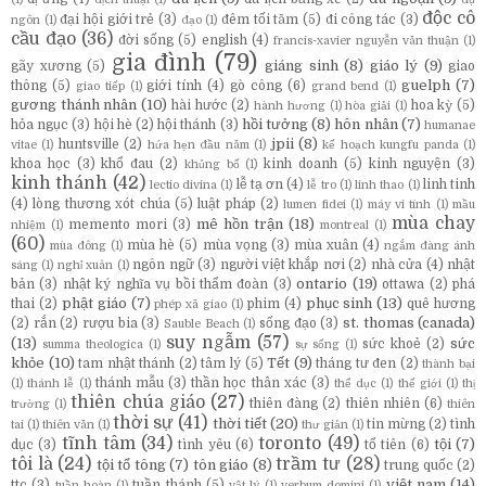
độc cô
đại hội giới trẻ
(3)
đêm tối tăm
(5)
đi công tác
(3)
ngôn
(1)
đạo
(1)
cầu đạo
(36)
đời sống
(5)
english
(4)
francis-xavier nguyễn văn thuận
(1)
gia đình
(79)
giáng sinh
(8)
giáo lý
(9)
gãy xương
(5)
giao
guelph
(7)
thông
(5)
giới tính
(4)
gò công
(6)
giao tiếp
(1)
grand bend
(1)
gương thánh nhân
(10)
hài hước
(2)
hoa kỳ
(5)
hành hương
(1)
hòa giải
(1)
hồi tưởng
(8)
hôn nhân
(7)
hỏa ngục
(3)
hội hè
(2)
hội thánh
(3)
humanae
jpii
(8)
huntsville
(2)
vitae
(1)
hứa hẹn đầu năm
(1)
kế hoạch kungfu panda
(1)
khoa học
(3)
khổ đau
(2)
kinh doanh
(5)
kinh nguyện
(3)
khủng bố
(1)
kinh thánh
(42)
lễ tạ ơn
(4)
linh tinh
lectio divina
(1)
lễ tro
(1)
linh thao
(1)
(4)
lòng thương xót chúa
(5)
luật pháp
(2)
lumen fidei
(1)
máy vi tính
(1)
mầu
mùa chay
mê hồn trận
(18)
memento mori
(3)
nhiệm
(1)
montreal
(1)
(60)
mùa hè
(5)
mùa vọng
(3)
mùa xuân
(4)
mùa đông
(1)
ngắm đàng ánh
ngôn ngữ
(3)
người việt khắp nơi
(2)
nhà cửa
(4)
nhật
sáng
(1)
nghỉ xuân
(1)
ontario
(19)
bản
(3)
nhật ký nghĩa vụ bồi thẩm đoàn
(3)
ottawa
(2)
phá
phật giáo
(7)
phục sinh
(13)
thai
(2)
phim
(4)
quê hương
phép xã giao
(1)
st. thomas (canada)
(2)
rắn
(2)
rượu bia
(3)
sống đạo
(3)
Sauble Beach
(1)
suy ngẫm
(57)
(13)
sức
sức khoẻ
(2)
summa theologica
(1)
sự sống
(1)
khỏe
(10)
Tết
(9)
tam nhật thánh
(2)
tâm lý
(5)
tháng tư đen
(2)
thành bại
thánh mẫu
(3)
thần học thân xác
(3)
(1)
thánh lễ
(1)
thể dục
(1)
thế giới
(1)
thị
thiên chúa giáo
(27)
thiên đàng
(2)
thiên nhiên
(6)
trường
(1)
thiên
thời sự
(41)
thời tiết
(20)
tin mừng
(2)
tình
tai
(1)
thiên văn
(1)
thư giản
(1)
tĩnh tâm
(34)
toronto
(49)
tội
(7)
dục
(3)
tình yêu
(6)
tổ tiên
(6)
tôi là
(24)
trầm tư
(28)
tội tổ tông
(7)
tôn giáo
(8)
trung quốc
(2)
việt nam
(14)
ttc
(3)
tuần thánh
(5)
tuần hoàn
(1)
vật lý
(1)
verbum domini
(1)