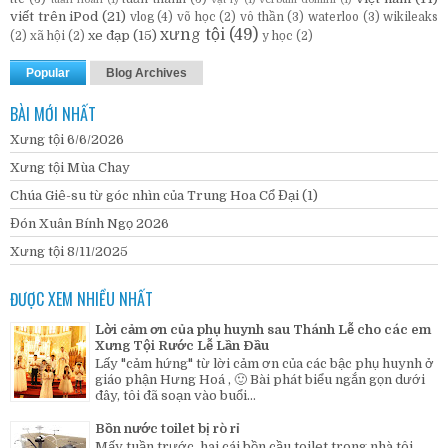
viết trên iPod
(21)
vlog
(4)
võ học
(2)
vô thần
(3)
waterloo
(3)
wikileaks
xưng tội
(49)
xe đạp
(15)
(2)
xã hội
(2)
y học
(2)
Popular
Blog Archives
BÀI MỚI NHẤT
Xưng tội 6/6/2026
Xưng tội Mùa Chay
Chúa Giê-su từ góc nhìn của Trung Hoa Cổ Đại (1)
Đón Xuân Bính Ngọ 2026
Xưng tội 8/11/2025
ĐƯỢC XEM NHIỀU NHẤT
Lời cảm ơn của phụ huynh sau Thánh Lễ cho các em
Xưng Tội Rước Lễ Lần Đầu
Lấy "cảm hứng" từ lời cảm ơn của các bậc phụ huynh ở
giáo phận Hưng Hoá , 🙂 Bài phát biểu ngắn gọn dưới
đây, tôi đã soạn vào buổi...
Bồn nước toilet bị rò rỉ
Mấy tuần trước, hai cái bồn cầu toilet trong nhà tôi