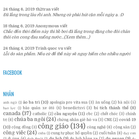
24 tháng 6, 2019
th2tran
viết
Đã lắng trong lâu rồi anh. Nhưng cứ phải hút cặn mỗi ngày ạ. :D
18 tháng 6, 2019
Anonymous
viết
Chắc đến thời điểm này thì hồ bơi đã lắng trong đặng cho đôi chân
thôi còn cong đau xuống nước...
(Xem thêm...)
24 tháng 4, 2019
Trinh quoc vu
viết
Lỗi do sản phẩm. Nếu cứ để thế này sẽ nguy hiểm cho nhiều người
FACEBOOK
NHÃN
ảo ba trì
(10)
apologia pro vita sua
(3)
ăn uống
(2)
bà nội
(5)
anh ngữ
(1)
bí tích thánh thể
(8)
bảo quản xe ôtô
(4)
benedictxvi
(3)
bạo lực
(1)
canada
(37)
cầu nguyện
(11)
catholic
(2)
cbc
(2)
chết chóc
(3)
chính
chúa ba ngôi
(24)
covid-19
trị
(6)
chứng nhân giê-hô-va
(3)
CNE
(2)
công giáo
(134)
(10)
cộng đồng
(3)
công nghệ
(6)
cộng sản
(2)
công việc
(24)
cung tự phục hổ quyền
(2)
cuối tuần
(6)
cuba
(1)
dạy con
du lịch
(9)
du ngoạn
(9)
dị ứng
(4)
du lịch bằng xe
(2)
(1)
dịch thuật
(1)
dụ