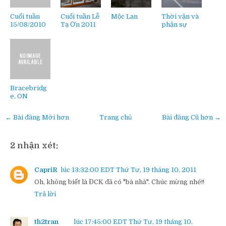
Cuối tuần
Cuối tuần Lễ
Mộc Lan
Thời vận và
15/08/2010
Tạ Ơn 2011
phận sự
Bracebridg
e, ON
← Bài đăng Mới hơn
Trang chủ
Bài đăng Cũ hơn →
2 nhận xét:
CapriR
lúc 13:32:00 EDT Thứ Tư, 19 tháng 10, 2011
Oh, không biết là ĐCK đã có "bà nhà". Chúc mừng nhé!!
Trả lời
th2tran
lúc 17:45:00 EDT Thứ Tư, 19 tháng 10,