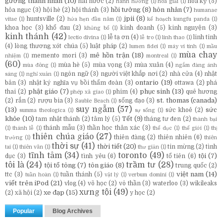
gương thánh nhân
(10)
hài hước
(2)
hoa kỳ
(5)
hành hương
(1)
hòa giải
(1)
hồi tưởng
(8)
hôn nhân
(7)
hỏa ngục
(3)
hội hè
(2)
hội thánh
(3)
humanae
jpii
(8)
huntsville
(2)
vitae
(1)
hứa hẹn đầu năm
(1)
kế hoạch kungfu panda
(1)
khoa học
(3)
khổ đau
(2)
kinh doanh
(5)
kinh nguyện
(3)
khủng bố
(1)
kinh thánh
(42)
lễ tạ ơn
(4)
linh tinh
lectio divina
(1)
lễ tro
(1)
linh thao
(1)
(4)
lòng thương xót chúa
(5)
luật pháp
(2)
lumen fidei
(1)
máy vi tính
(1)
mầu
mùa chay
mê hồn trận
(18)
memento mori
(3)
nhiệm
(1)
montreal
(1)
(60)
mùa hè
(5)
mùa vọng
(3)
mùa xuân
(4)
mùa đông
(1)
ngắm đàng ánh
ngôn ngữ
(3)
người việt khắp nơi
(2)
nhà cửa
(4)
nhật
sáng
(1)
nghỉ xuân
(1)
ontario
(19)
bản
(3)
nhật ký nghĩa vụ bồi thẩm đoàn
(3)
ottawa
(2)
phá
phật giáo
(7)
phục sinh
(13)
thai
(2)
phim
(4)
quê hương
phép xã giao
(1)
st. thomas (canada)
(2)
rắn
(2)
rượu bia
(3)
sống đạo
(3)
Sauble Beach
(1)
suy ngẫm
(57)
(13)
sức
sức khoẻ
(2)
summa theologica
(1)
sự sống
(1)
khỏe
(10)
Tết
(9)
tam nhật thánh
(2)
tâm lý
(5)
tháng tư đen
(2)
thành bại
thánh mẫu
(3)
thần học thân xác
(3)
(1)
thánh lễ
(1)
thể dục
(1)
thế giới
(1)
thị
thiên chúa giáo
(27)
thiên đàng
(2)
thiên nhiên
(6)
trường
(1)
thiên
thời sự
(41)
thời tiết
(20)
tin mừng
(2)
tình
tai
(1)
thiên văn
(1)
thư giản
(1)
tĩnh tâm
(34)
toronto
(49)
tội
(7)
dục
(3)
tình yêu
(6)
tổ tiên
(6)
tôi là
(24)
trầm tư
(28)
tội tổ tông
(7)
tôn giáo
(8)
trung quốc
(2)
việt nam
(14)
ttc
(3)
tuần thánh
(5)
tuần hoàn
(1)
vật lý
(1)
verbum domini
(1)
viết trên iPod
(21)
vlog
(4)
võ học
(2)
vô thần
(3)
waterloo
(3)
wikileaks
xưng tội
(49)
xe đạp
(15)
(2)
xã hội
(2)
y học
(2)
Popular
Blog Archives