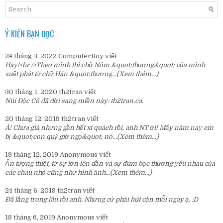
Ý KIẾN BẠN ĐỌC
24 tháng 3, 2022
ComputerBoy
viết
Hay!<br />Theo mình thì chữ Nôm &quot;thương&quot; của mình
xuất phát từ chữ Hán &quot;thương...
(Xem thêm...)
30 tháng 1, 2020
th2tran
viết
Núi Độc Cô đã dời sang miền này:
th2tran.ca
.
20 tháng 12, 2019
th2tran
viết
À! Chưa già nhưng gần hết xí quách rồi, anh NT ơi! Mấy năm nay em
bị &quot;con quỷ giờ ngọ&quot; nó...
(Xem thêm...)
19 tháng 12, 2019
Anonymous
viết
Ấn tượng thiệt, từ sự lớn lên dần và sự đùm bọc thương yêu nhau của
các cháu nhỏ cũng như hình ảnh...
(Xem thêm...)
24 tháng 6, 2019
th2tran
viết
Đã lắng trong lâu rồi anh. Nhưng cứ phải hút cặn mỗi ngày ạ. :D
18 tháng 6, 2019
Anonymous
viết