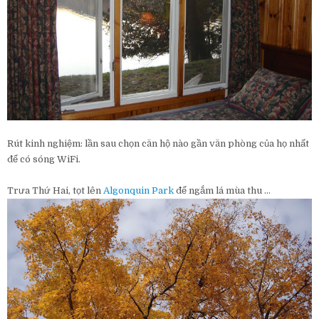
Rút kinh nghiệm: lần sau chọn căn hộ nào gần văn phòng của họ nhất
để có sóng WiFi.
Trưa Thứ Hai, tọt lên
Algonquin Park
để ngắm lá mùa thu …