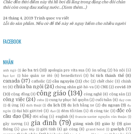
Chắc đến thời điểm này thì hồ bơi đã lắng trong đặng cho đôi chân
thôi còn cong đau xuống nước...
(Xem thêm...)
24 tháng 4, 2019
Trinh quoc vu
viết
Lỗi do sản phẩm. Nếu cứ để thế này sẽ nguy hiểm cho nhiều người
FACEBOOK
NHÃN
ảo ba trì
(10)
apologia pro vita sua
(3)
ăn uống
(2)
bà nội
(5)
anh ngữ
(1)
bí tích thánh thể
(8)
bảo quản xe ôtô
(4)
benedictxvi
(3)
bạo lực
(1)
canada
(37)
cầu nguyện
(11)
catholic
(2)
cbc
(2)
chết chóc
(3)
chính
chúa ba ngôi
(24)
covid-19
trị
(6)
chứng nhân giê-hô-va
(3)
CNE
(2)
công giáo
(134)
(10)
cộng đồng
(3)
công nghệ
(6)
cộng sản
(2)
công việc
(24)
cung tự phục hổ quyền
(2)
cuối tuần
(6)
cuba
(1)
dạy con
du lịch
(9)
du ngoạn
(9)
dị ứng
(4)
du lịch bằng xe
(2)
(1)
dịch thuật
(1)
dụ
độc cô
đại hội giới trẻ
(3)
đêm tối tăm
(5)
đi công tác
(3)
ngôn
(1)
đạo
(1)
cầu đạo
(36)
đời sống
(5)
english
(4)
francis-xavier nguyễn văn thuận
(1)
gia đình
(79)
giáng sinh
(8)
giáo lý
(9)
gãy xương
(5)
giao
guelph
(7)
thông
(5)
giới tính
(4)
gò công
(6)
giao tiếp
(1)
grand bend
(1)