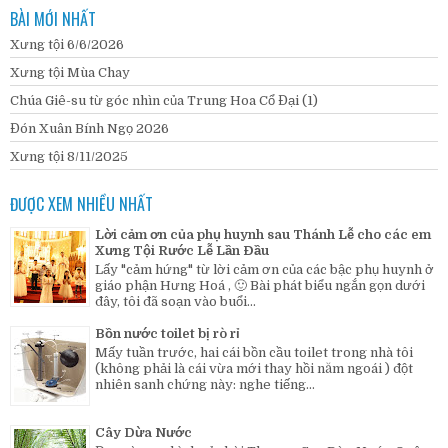
BÀI MỚI NHẤT
Xưng tội 6/6/2026
Xưng tội Mùa Chay
Chúa Giê-su từ góc nhìn của Trung Hoa Cổ Đại (1)
Đón Xuân Bính Ngọ 2026
Xưng tội 8/11/2025
ĐƯỢC XEM NHIỀU NHẤT
Lời cảm ơn của phụ huynh sau Thánh Lễ cho các em
Xưng Tội Rước Lễ Lần Đầu
Lấy "cảm hứng" từ lời cảm ơn của các bậc phụ huynh ở
giáo phận Hưng Hoá , 🙂 Bài phát biểu ngắn gọn dưới
đây, tôi đã soạn vào buổi...
Bồn nước toilet bị rò rỉ
Mấy tuần trước, hai cái bồn cầu toilet trong nhà tôi
(không phải là cái vừa mới thay hồi năm ngoái ) đột
nhiên sanh chứng này: nghe tiếng...
Cây Dừa Nước