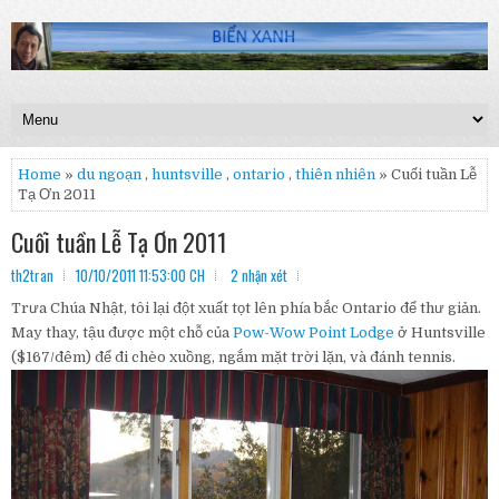
Home
»
du ngoạn
,
huntsville
,
ontario
,
thiên nhiên
» Cuối tuần Lễ
Tạ Ơn 2011
Cuối tuần Lễ Tạ Ơn 2011
th2tran
10/10/2011 11:53:00 CH
2 nhận xét
Trưa Chúa Nhật, tôi lại đột xuất tọt lên phía bắc Ontario để thư giản.
May thay, tậu được một chỗ của
Pow-Wow Point Lodge
ở Huntsville
($167/đêm) để đi chèo xuồng, ngắm mặt trời lặn, và đánh tennis.