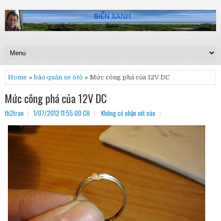
Home
»
bảo quản xe ôtô
» Mức công phá của 12V DC
Mức công phá của 12V DC
th2tran
1/07/2012 11:55:00 CH
Không có nhận xét nào