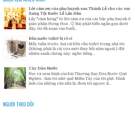
Lời cảm ơn của phụ huynh sau Thánh Lễ cho các em
Xưng Tội Rước Lễ Lần Đầu
Lấy "cảm hứng" từ lời cảm ơn của các bậc phụ huynh ở
giáo phận Hưng Hoá , 🙂 Bài phát biểu ngắn gọn dưới
đây, tôi đã soạn vào buổi...
Bồn nước toilet bị rò rỉ
Mấy tuần trước, hai cái bồn cầu toilet trong nhà tôi
(không phải là cái vừa mới thay hồi năm ngoái ) đột
nhiên sanh chứng này: nghe tiếng...
Cây Dừa Nước
Đọc và xem hình của bài Thương Sao Dừa Nước Quê
Nghèo , làm tôi nhớ quê Miền Tây của tôi ghê. Hình
ảnh của những căn nhà lá, đem tôi ngược d...
NGƯỜI THEO DÕI