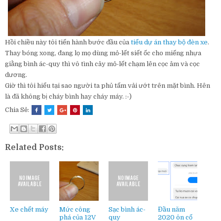
Hồi chiều này tôi tiến hành bước đầu của
tiểu dự án thay bộ đèn xe
.
Thay bóng xong, đang lọ mọ dùng mỏ-lết siết ốc cho miếng nhựa
giằng bình ác-quy thì vô tình cây mỏ-lết chạm lên cọc âm và cọc
dương.
Giờ thì tôi hiểu tại sao người ta phủ tấm vải ướt trên mặt bình. Hên
là đã không bị cháy bình hay cháy máy. :-)
Chia Sẻ:
Related Posts:
Xe chết máy
Mức công
Sạc bình ác-
Đầu năm
phá của 12V
quy
2020 ôn cố