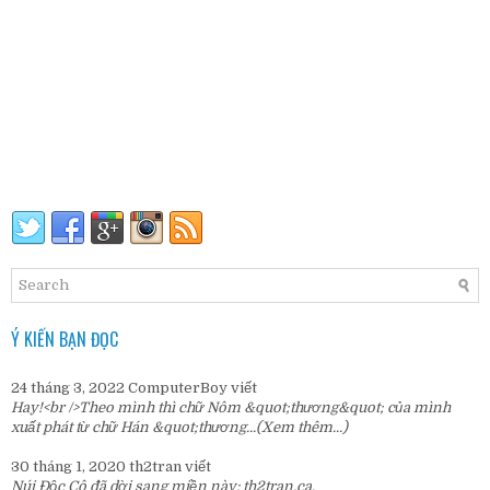
Ý KIẾN BẠN ĐỌC
24 tháng 3, 2022
ComputerBoy
viết
Hay!<br />Theo mình thì chữ Nôm &quot;thương&quot; của mình
xuất phát từ chữ Hán &quot;thương...
(Xem thêm...)
30 tháng 1, 2020
th2tran
viết
Núi Độc Cô đã dời sang miền này:
th2tran.ca
.