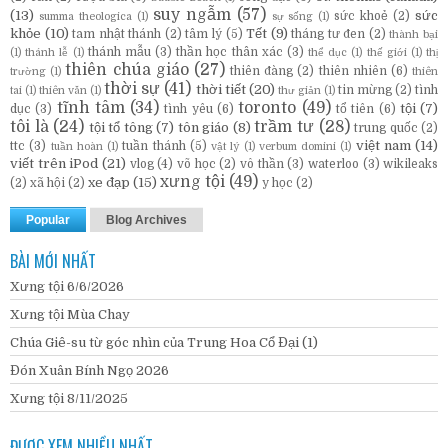
suy ngẫm
(57)
(13)
sức
sức khoẻ
(2)
summa theologica
(1)
sự sống
(1)
khỏe
(10)
Tết
(9)
tam nhật thánh
(2)
tâm lý
(5)
tháng tư đen
(2)
thành bại
thánh mẫu
(3)
thần học thân xác
(3)
(1)
thánh lễ
(1)
thể dục
(1)
thế giới
(1)
thị
thiên chúa giáo
(27)
thiên đàng
(2)
thiên nhiên
(6)
trường
(1)
thiên
thời sự
(41)
thời tiết
(20)
tin mừng
(2)
tình
tai
(1)
thiên văn
(1)
thư giản
(1)
tĩnh tâm
(34)
toronto
(49)
tội
(7)
dục
(3)
tình yêu
(6)
tổ tiên
(6)
tôi là
(24)
trầm tư
(28)
tội tổ tông
(7)
tôn giáo
(8)
trung quốc
(2)
việt nam
(14)
ttc
(3)
tuần thánh
(5)
tuần hoàn
(1)
vật lý
(1)
verbum domini
(1)
viết trên iPod
(21)
vlog
(4)
võ học
(2)
vô thần
(3)
waterloo
(3)
wikileaks
xưng tội
(49)
xe đạp
(15)
(2)
xã hội
(2)
y học
(2)
Popular
Blog Archives
BÀI MỚI NHẤT
Xưng tội 6/6/2026
Xưng tội Mùa Chay
Chúa Giê-su từ góc nhìn của Trung Hoa Cổ Đại (1)
Đón Xuân Bính Ngọ 2026
Xưng tội 8/11/2025
ĐƯỢC XEM NHIỀU NHẤT