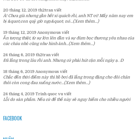
20 tháng 12, 2019
th2tran
viết
À! Chưa già nhưng gần hết xí quách rồi, anh NT ơi! Mấy năm nay em
bị &quot;con quỷ giờ ngọ&quot; nó...
(Xem thêm...)
19 tháng 12, 2019
Anonymous
viết
Ấn tượng thiệt, từ sự lớn lên dần và sự đùm bọc thương yêu nhau của
các cháu nhỏ cũng như hình ảnh...
(Xem thêm...)
24 tháng 6, 2019
th2tran
viết
Đã lắng trong lâu rồi anh. Nhưng cứ phải hút cặn mỗi ngày ạ. :D
18 tháng 6, 2019
Anonymous
viết
Chắc đến thời điểm này thì hồ bơi đã lắng trong đặng cho đôi chân
thôi còn cong đau xuống nước...
(Xem thêm...)
24 tháng 4, 2019
Trinh quoc vu
viết
Lỗi do sản phẩm. Nếu cứ để thế này sẽ nguy hiểm cho nhiều người
FACEBOOK