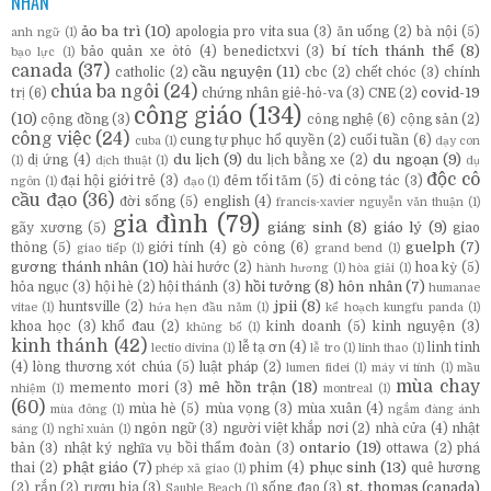
NHÃN
ảo ba trì
(10)
apologia pro vita sua
(3)
ăn uống
(2)
bà nội
(5)
anh ngữ
(1)
bí tích thánh thể
(8)
bảo quản xe ôtô
(4)
benedictxvi
(3)
bạo lực
(1)
canada
(37)
cầu nguyện
(11)
catholic
(2)
cbc
(2)
chết chóc
(3)
chính
chúa ba ngôi
(24)
covid-19
trị
(6)
chứng nhân giê-hô-va
(3)
CNE
(2)
công giáo
(134)
(10)
cộng đồng
(3)
công nghệ
(6)
cộng sản
(2)
công việc
(24)
cung tự phục hổ quyền
(2)
cuối tuần
(6)
cuba
(1)
dạy con
du lịch
(9)
du ngoạn
(9)
dị ứng
(4)
du lịch bằng xe
(2)
(1)
dịch thuật
(1)
dụ
độc cô
đại hội giới trẻ
(3)
đêm tối tăm
(5)
đi công tác
(3)
ngôn
(1)
đạo
(1)
cầu đạo
(36)
đời sống
(5)
english
(4)
francis-xavier nguyễn văn thuận
(1)
gia đình
(79)
giáng sinh
(8)
giáo lý
(9)
gãy xương
(5)
giao
guelph
(7)
thông
(5)
giới tính
(4)
gò công
(6)
giao tiếp
(1)
grand bend
(1)
gương thánh nhân
(10)
hài hước
(2)
hoa kỳ
(5)
hành hương
(1)
hòa giải
(1)
hồi tưởng
(8)
hôn nhân
(7)
hỏa ngục
(3)
hội hè
(2)
hội thánh
(3)
humanae
jpii
(8)
huntsville
(2)
vitae
(1)
hứa hẹn đầu năm
(1)
kế hoạch kungfu panda
(1)
khoa học
(3)
khổ đau
(2)
kinh doanh
(5)
kinh nguyện
(3)
khủng bố
(1)
kinh thánh
(42)
lễ tạ ơn
(4)
linh tinh
lectio divina
(1)
lễ tro
(1)
linh thao
(1)
(4)
lòng thương xót chúa
(5)
luật pháp
(2)
lumen fidei
(1)
máy vi tính
(1)
mầu
mùa chay
mê hồn trận
(18)
memento mori
(3)
nhiệm
(1)
montreal
(1)
(60)
mùa hè
(5)
mùa vọng
(3)
mùa xuân
(4)
mùa đông
(1)
ngắm đàng ánh
ngôn ngữ
(3)
người việt khắp nơi
(2)
nhà cửa
(4)
nhật
sáng
(1)
nghỉ xuân
(1)
ontario
(19)
bản
(3)
nhật ký nghĩa vụ bồi thẩm đoàn
(3)
ottawa
(2)
phá
phật giáo
(7)
phục sinh
(13)
thai
(2)
phim
(4)
quê hương
phép xã giao
(1)
st. thomas (canada)
(2)
rắn
(2)
rượu bia
(3)
sống đạo
(3)
Sauble Beach
(1)