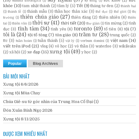
(13)
sức
sức khoẻ
(2)
summa theologica
(1)
sự sống
(1)
khỏe
(10)
Tết
(9)
tam nhật thánh
(2)
tâm lý
(5)
tháng tư đen
(2)
thành bại
thánh mẫu
(3)
thần học thân xác
(3)
(1)
thánh lễ
(1)
thể dục
(1)
thế giới
(1)
thị
thiên chúa giáo
(27)
thiên đàng
(2)
thiên nhiên
(6)
trường
(1)
thiên
thời sự
(41)
thời tiết
(20)
tin mừng
(2)
tình
tai
(1)
thiên văn
(1)
thư giản
(1)
tĩnh tâm
(34)
toronto
(49)
tội
(7)
dục
(3)
tình yêu
(6)
tổ tiên
(6)
tôi là
(24)
trầm tư
(28)
tội tổ tông
(7)
tôn giáo
(8)
trung quốc
(2)
việt nam
(14)
ttc
(3)
tuần thánh
(5)
tuần hoàn
(1)
vật lý
(1)
verbum domini
(1)
viết trên iPod
(21)
vlog
(4)
võ học
(2)
vô thần
(3)
waterloo
(3)
wikileaks
xưng tội
(49)
xe đạp
(15)
(2)
xã hội
(2)
y học
(2)
Popular
Blog Archives
BÀI MỚI NHẤT
Xưng tội 6/6/2026
Xưng tội Mùa Chay
Chúa Giê-su từ góc nhìn của Trung Hoa Cổ Đại (1)
Đón Xuân Bính Ngọ 2026
Xưng tội 8/11/2025
ĐƯỢC XEM NHIỀU NHẤT