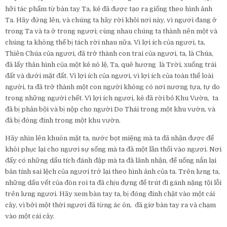
hỡi tác phẩm từ bàn tay Ta, kẻ đã được tạo ra giống theo hình ảnh
Ta.
Hãy đứng lên, và chúng ta hãy rời khỏi nơi này, vì ngươi đang ở
trong Ta và ta ở trong ngươi; cùng nhau chúng ta thành nên một và
chúng ta không thể bị tách rời nhau nữa.
Vì lợi ích của ngươi, ta,
Thiên Chúa của ngươi, đã trở thành con trai của ngươi, ta, là Chúa,
đã lấy thân hình của một kẻ nô lệ, Ta, quê hương là Trời, xuống trái
đất và dưới mặt đất.
Vì lợi ích của ngươi, vì lợi ích của toàn thể loài
người, ta đã trở thành một con người không có nơi nương tựa, tự do
trong những người chết.
Vì lợi ích ngươi, kẻ đã rời bỏ Khu Vườn, ta
đã bị phản bội và bị nộp cho người Do Thái trong một khu vườn, và
đã bị đóng đinh trong một khu vườn.
Hãy nhìn lên khuôn mặt ta, nước bọt miệng mà ta đã nhận được để
khôi phục lại cho ngươi sự sống mà ta đã một lần thổi vào ngươi. Nơi
đấy
có những dấu tích đánh đập mà ta đã lãnh nhận, để uống nắn lại
bản tính sai lệch của ngươi trở lại theo hình ảnh của ta.
Trên lưng ta,
những dấu vết của đòn roi ta đã chịu đựng để trút đi gánh nặng tội lỗi
trên lưng ngươi.
Hãy xem bàn tay ta, bị đóng đinh chặt vào một cái
cây, vì bởi một thời ngươi đã từng ác ôn, đã giơ bàn tay ra và chạm
vào một cái cây.