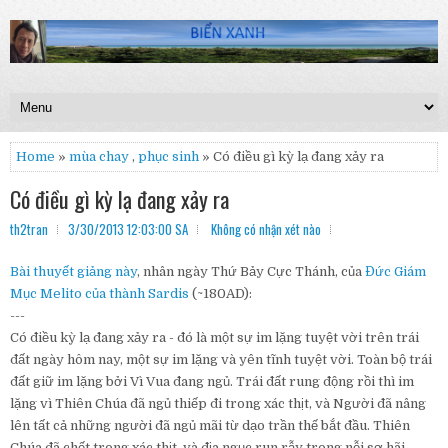
Home
»
mùa chay
,
phục sinh
» Có điều gì kỳ lạ đang xảy ra
Có điều gì kỳ lạ đang xảy ra
th2tran
3/30/2013 12:03:00 SA
Không có nhận xét nào
Bài thuyết giảng này
, nhân ngày Thứ Bảy Cực Thánh, của
Đức Giám
Mục Melito của thành Sardis
(~180AD):
---
Có điều kỳ lạ đang xảy ra - đó là một sự im lặng tuyệt vời trên trái
đất ngày hôm nay, một sự im lặng và yên tĩnh tuyệt vời.
Toàn bộ trái
đất giữ im lặng bởi Vì Vua đang ngủ.
Trái đất rung động rồi thì im
lặng vì Thiên Chúa đã ngủ thiếp đi trong xác thịt, và Người đã nâng
lên tất cả những người đã ngủ mãi từ dạo trần thế bắt đầu.
Thiên
Chúa đã chết trong xác thịt, và địa ngục run rẫy trong nỗi sợ hãi.