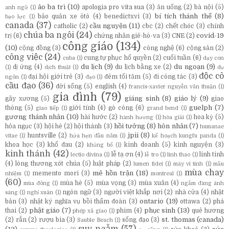
ảo ba trì
(10)
apologia pro vita sua
(3)
ăn uống
(2)
bà nội
(5)
anh ngữ
(1)
bí tích thánh thể
(8)
bảo quản xe ôtô
(4)
benedictxvi
(3)
bạo lực
(1)
canada
(37)
cầu nguyện
(11)
catholic
(2)
cbc
(2)
chết chóc
(3)
chính
chúa ba ngôi
(24)
covid-19
trị
(6)
chứng nhân giê-hô-va
(3)
CNE
(2)
công giáo
(134)
(10)
cộng đồng
(3)
công nghệ
(6)
cộng sản
(2)
công việc
(24)
cung tự phục hổ quyền
(2)
cuối tuần
(6)
cuba
(1)
dạy con
du lịch
(9)
du ngoạn
(9)
dị ứng
(4)
du lịch bằng xe
(2)
(1)
dịch thuật
(1)
dụ
độc cô
đại hội giới trẻ
(3)
đêm tối tăm
(5)
đi công tác
(3)
ngôn
(1)
đạo
(1)
cầu đạo
(36)
đời sống
(5)
english
(4)
francis-xavier nguyễn văn thuận
(1)
gia đình
(79)
giáng sinh
(8)
giáo lý
(9)
gãy xương
(5)
giao
guelph
(7)
thông
(5)
giới tính
(4)
gò công
(6)
giao tiếp
(1)
grand bend
(1)
gương thánh nhân
(10)
hài hước
(2)
hoa kỳ
(5)
hành hương
(1)
hòa giải
(1)
hồi tưởng
(8)
hôn nhân
(7)
hỏa ngục
(3)
hội hè
(2)
hội thánh
(3)
humanae
jpii
(8)
huntsville
(2)
vitae
(1)
hứa hẹn đầu năm
(1)
kế hoạch kungfu panda
(1)
khoa học
(3)
khổ đau
(2)
kinh doanh
(5)
kinh nguyện
(3)
khủng bố
(1)
kinh thánh
(42)
lễ tạ ơn
(4)
linh tinh
lectio divina
(1)
lễ tro
(1)
linh thao
(1)
(4)
lòng thương xót chúa
(5)
luật pháp
(2)
lumen fidei
(1)
máy vi tính
(1)
mầu
mùa chay
mê hồn trận
(18)
memento mori
(3)
nhiệm
(1)
montreal
(1)
(60)
mùa hè
(5)
mùa vọng
(3)
mùa xuân
(4)
mùa đông
(1)
ngắm đàng ánh
ngôn ngữ
(3)
người việt khắp nơi
(2)
nhà cửa
(4)
nhật
sáng
(1)
nghỉ xuân
(1)
ontario
(19)
bản
(3)
nhật ký nghĩa vụ bồi thẩm đoàn
(3)
ottawa
(2)
phá
phật giáo
(7)
phục sinh
(13)
thai
(2)
phim
(4)
quê hương
phép xã giao
(1)
st. thomas (canada)
(2)
rắn
(2)
rượu bia
(3)
sống đạo
(3)
Sauble Beach
(1)
suy ngẫm
(57)