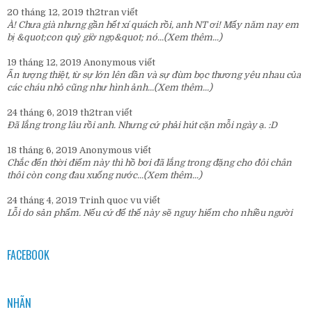
20 tháng 12, 2019
th2tran
viết
À! Chưa già nhưng gần hết xí quách rồi, anh NT ơi! Mấy năm nay em
bị &quot;con quỷ giờ ngọ&quot; nó...
(Xem thêm...)
19 tháng 12, 2019
Anonymous
viết
Ấn tượng thiệt, từ sự lớn lên dần và sự đùm bọc thương yêu nhau của
các cháu nhỏ cũng như hình ảnh...
(Xem thêm...)
24 tháng 6, 2019
th2tran
viết
Đã lắng trong lâu rồi anh. Nhưng cứ phải hút cặn mỗi ngày ạ. :D
18 tháng 6, 2019
Anonymous
viết
Chắc đến thời điểm này thì hồ bơi đã lắng trong đặng cho đôi chân
thôi còn cong đau xuống nước...
(Xem thêm...)
24 tháng 4, 2019
Trinh quoc vu
viết
Lỗi do sản phẩm. Nếu cứ để thế này sẽ nguy hiểm cho nhiều người
FACEBOOK
NHÃN