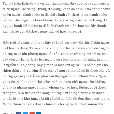
Ta ngủ trên thập tự giá và một thanh kiếm đã xuyên qua cạnh sườn
ta, vì ngươi, kẻ đã ngủ trong địa đàng, và ta đã đem E-và đến từ cạnh
sườn ngươi. Cạnh sườn ta đã chữa lành vết thương nơi cạnh sườn
ngươi.
Giấc ngủ của ta sẽ khuấy động giấc ngủ của ngươi trong địa
ngục.
Thanh kiếm đâm ta đã biến thành vỏ kiếm bao bọc lấy thanh
kiếm khác vốn đã được quay mũi về hướng ngươi.
Hãy trỗi dậy nào, chúng ta hãy rời khỏi nơi này.
Kẻ thù đã dẫn ngươi
ra khỏi địa đàng.
Ta sẽ không khôi phục lại ngươi vào con đường đó,
nhưng ta sẽ tấn phong ngươi ở trên Trời.
Ta cấm ngươi sờ tới cái
cây vốn chỉ là một biểu tượng cho sự sống, nhưng hãy nhìn, ta chính
là nguồn của sự sống, bây giờ đã là một với ngươi.
Ta bổ nhiệm cho
thiên thần chê-ru-bim để họ bảo vệ ngươi như kẻ nô lệ được bảo vệ,
nhưng giờ này ta bắt họ phải tôn thờ người như Thiên Chúa.
Ngai
vàng được hình thành bởi che-ru-bim đang chờ ngươi, kẻ khiêng
chúng là những người nhanh chóng và háo hức.
Buồng cưới được
trang trí, bữa tiệc đã sẵn sàng, những nơi an nghĩ vĩnh cửu được
chuẩn bị, nhà kho tàng của tất cả những điều tốt đẹp được mở toang.
Nước thiên đàng đã được chuẩn bị cho ngươi từ thuở muôn đời.”