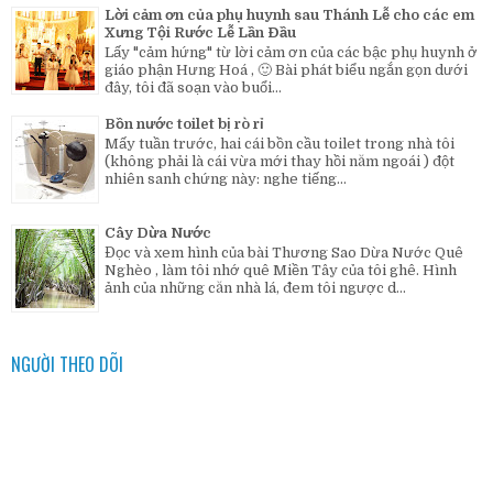
Lời cảm ơn của phụ huynh sau Thánh Lễ cho các em
Xưng Tội Rước Lễ Lần Đầu
Lấy "cảm hứng" từ lời cảm ơn của các bậc phụ huynh ở
giáo phận Hưng Hoá , 🙂 Bài phát biểu ngắn gọn dưới
đây, tôi đã soạn vào buổi...
Bồn nước toilet bị rò rỉ
Mấy tuần trước, hai cái bồn cầu toilet trong nhà tôi
(không phải là cái vừa mới thay hồi năm ngoái ) đột
nhiên sanh chứng này: nghe tiếng...
Cây Dừa Nước
Đọc và xem hình của bài Thương Sao Dừa Nước Quê
Nghèo , làm tôi nhớ quê Miền Tây của tôi ghê. Hình
ảnh của những căn nhà lá, đem tôi ngược d...
NGƯỜI THEO DÕI