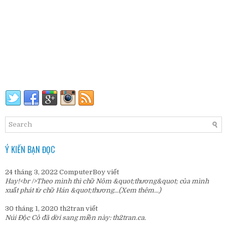
Ý KIẾN BẠN ĐỌC
24 tháng 3, 2022
ComputerBoy
viết
Hay!<br />Theo mình thì chữ Nôm &quot;thương&quot; của mình
xuất phát từ chữ Hán &quot;thương...
(Xem thêm...)
30 tháng 1, 2020
th2tran
viết
Núi Độc Cô đã dời sang miền này:
th2tran.ca
.