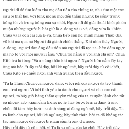
Người đi để tìm kiếm cha mẹ đầu tiên của chúng ta, như tìm một con
cừu bị thất lạc. Với lòng m
ong mỏi đến thăm những kẻ sống trong
bóng tối và trong bóng của sự chết, Người đi để giải thoát khỏi phiền
muộn những người bị bắt giữ là A-dong và E-và; đấng vừa là Thiên
Chúa và là con cái của E-và.
Chúa tiếp cận họ, mình mang Thập Giá,
vũ khí mà qua nó Người đã giành chiến thắng.
Khi nhìn thấy Người,
A-dong--người đàn ông đầu tiên mà Người đã tạo ra--bèn đấm ngực
mà hô to với mọi người rằng: "Chúa tôi hằng ở với anh chị em". Chúa
Kitô trả lời ông: "Và ở cùng thần khí ngươi". Người bèn nắm lấy tay
ông mà bảo,
"Hãy trỗi dậy, hỡi kẻ ngủ mê, hãy trỗi dậy từ cõi chết,
Chúa Kitô sẽ chiếu ngời ánh vinh quang trên đầu ngươi.
"Ta là Thiên Chúa của ngươi, đấng vì lợi ích của ngươi đã trở thành
con trai ngưoi. Vì bởi
tình yêu ta dành cho ngươi và cho con cái
ngươi, ta bây giờ bằng thẩm quyền riêng của ta, truyền lệnh cho tất
cả những ai bị giam cầm trong nô lệ, hãy bước lên; ai đang trong
chốn tối tăm, hãy bước ra ánh sáng; ai đang ngủ mê, hãy trỗi dậy. Ta
ra lệnh cho ngươi, hỡi kẻ ngủ say, hãy tỉnh thức, bởi ta đã không tác
tạo nên ngươi để ngươi bị giam cầm trong địa ngục.
Hãy trỗi dậy từ cõi chết, vì Ta là sự sống của kẻ chết.
Hãy trỗi dậy,