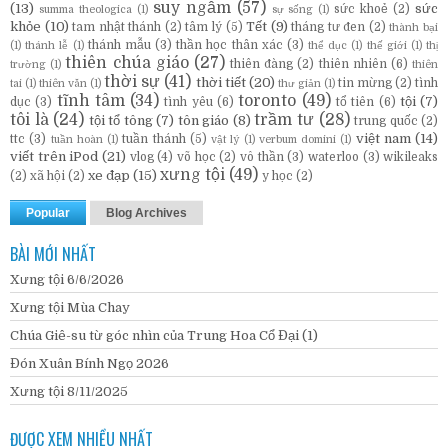
suy ngẫm
(57)
(13)
sức
sức khoẻ
(2)
summa theologica
(1)
sự sống
(1)
khỏe
(10)
Tết
(9)
tam nhật thánh
(2)
tâm lý
(5)
tháng tư đen
(2)
thành bại
thánh mẫu
(3)
thần học thân xác
(3)
(1)
thánh lễ
(1)
thể dục
(1)
thế giới
(1)
thị
thiên chúa giáo
(27)
thiên đàng
(2)
thiên nhiên
(6)
trường
(1)
thiên
thời sự
(41)
thời tiết
(20)
tin mừng
(2)
tình
tai
(1)
thiên văn
(1)
thư giản
(1)
tĩnh tâm
(34)
toronto
(49)
tội
(7)
dục
(3)
tình yêu
(6)
tổ tiên
(6)
tôi là
(24)
trầm tư
(28)
tội tổ tông
(7)
tôn giáo
(8)
trung quốc
(2)
việt nam
(14)
ttc
(3)
tuần thánh
(5)
tuần hoàn
(1)
vật lý
(1)
verbum domini
(1)
viết trên iPod
(21)
vlog
(4)
võ học
(2)
vô thần
(3)
waterloo
(3)
wikileaks
xưng tội
(49)
xe đạp
(15)
(2)
xã hội
(2)
y học
(2)
Popular
Blog Archives
BÀI MỚI NHẤT
Xưng tội 6/6/2026
Xưng tội Mùa Chay
Chúa Giê-su từ góc nhìn của Trung Hoa Cổ Đại (1)
Đón Xuân Bính Ngọ 2026
Xưng tội 8/11/2025
ĐƯỢC XEM NHIỀU NHẤT