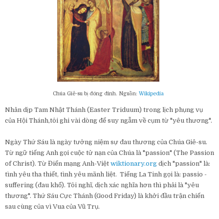
Chúa Giê-su bị đóng đinh. Nguồn:
Wikipedia
Nhân dịp Tam Nhật Thánh (Easter Triduum) trong lịch phụng vụ
của Hội Thánh,tôi ghi vài dòng để suy ngẫm về cụm từ "yêu thương".
Ngày Thứ Sáu là ngày tưởng niệm sự đau thương của Chúa Giê-su.
Từ ngữ tiếng Anh gọi cuộc tử nạn của Chúa là "passion" (The Passion
of Christ). Từ Điển mạng Anh-Việt
wiktionary.org
dịch "passion" là:
tình yêu tha thiết, tình yêu mãnh liệt. Tiếng La Tinh gọi là: passio -
suffering (đau khổ). Tôi nghĩ, dịch xác nghĩa hơn thì phải là "yêu
thương". Thứ Sáu Cực Thánh (Good Friday) là khởi đầu trận chiến
sau cùng của vì Vua của Vũ Trụ.