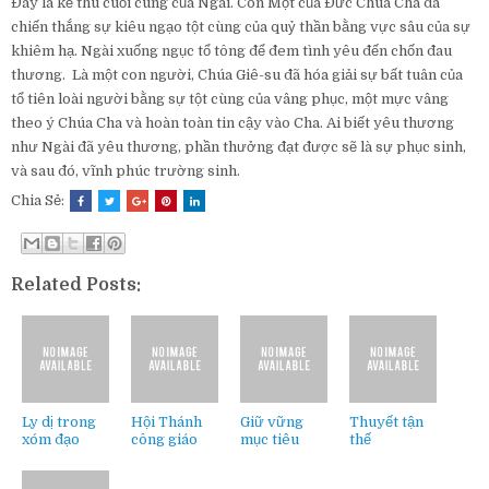
Đây là kẻ thù cuối cùng của Ngài. Con Một của Đức Chúa Cha đã
chiến thắng sự kiêu ngạo tột cùng của quỷ thần bằng vực sâu của sự
khiêm hạ. Ngài xuống ngục tổ tông để đem tình yêu đến chốn đau
thương. Là một con người, Chúa Giê-su đã hóa giải sự bất tuân của
tổ tiên loài người bằng sự tột cùng của vâng phục, một mực vâng
theo ý Chúa Cha và hoàn toàn tin cậy vào Cha. Ai biết yêu thương
như Ngài đã yêu thương, phần thưởng đạt được sẽ là sự phục sinh,
và sau đó, vĩnh phúc trường sinh.
Chia Sẻ:
Related Posts:
Ly dị trong
Hội Thánh
Giữ vững
Thuyết tận
xóm đạo
công giáo
mục tiêu
thế