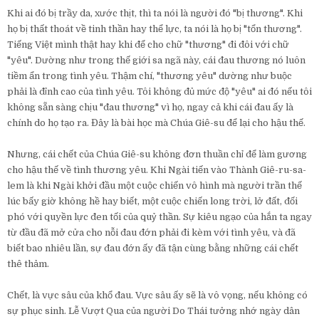
Khi ai đó bị trầy da, xước thịt, thì ta nói là người đó "bị thương". Khi
họ bị thất thoát về tinh thần hay thể lực, ta nói là họ bị "tổn thương".
Tiếng Việt mình thật hay khi để cho chữ "thương" đi đôi với chữ
"yêu". Dường như trong thế giới sa ngã này, cái đau thương nó luôn
tiềm ẩn trong tình yêu. Thậm chí, "thương yêu" dường như buộc
phải là đỉnh cao của tình yêu. Tôi không đủ mức độ "yêu" ai đó nếu tôi
không sẵn sàng chịu "đau thương" vì họ, ngay cả khi cái đau ấy là
chính do họ tạo ra. Đây là bài học mà Chúa Giê-su để lại cho hậu thế.
Nhưng, cái chết của Chúa Giê-su không đơn thuần chỉ để làm gương
cho hậu thế về tình thương yêu. Khi Ngài tiến vào Thành Giê-ru-sa-
lem là khi Ngài khởi đầu một cuộc chiến vô hình mà người trần thế
lúc bấy giờ không hề hay biết, một cuộc chiến long trời, lở đất, đối
phó với quyền lực đen tối của quỷ thần. Sự kiêu ngạo của hắn ta ngay
từ đầu đã mở cửa cho nỗi đau đớn phải đi kèm với tình yêu, và đã
biết bao nhiêu lần, sự đau đớn ấy đã tận cùng bằng những cái chết
thê thảm.
Chết, là vực sâu của khổ đau. Vực sâu ấy sẽ là vô vọng, nếu không có
sự phục sinh. Lễ Vượt Qua của người Do Thái tưởng nhớ ngày dân