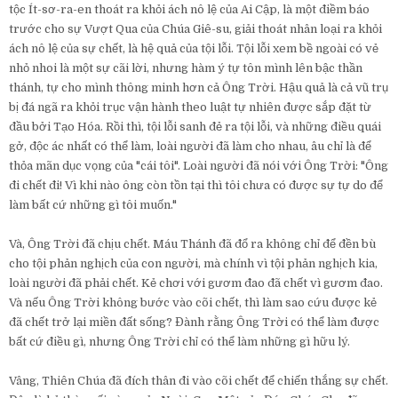
tộc Ít-sơ-ra-en thoát ra khỏi ách nô lệ của Ai Cập, là một điềm báo
trước cho sự Vượt Qua của Chúa Giê-su, giải thoát nhân loại ra khỏi
ách nô lệ của sự chết, là hệ quả của tội lỗi. Tội lỗi xem bề ngoài có vẻ
nhỏ nhoi là một sự cãi lời, nhưng hàm ý tự tôn mình lên bậc thần
thánh, tự cho mình thông minh hơn cả Ông Trời. Hậu quả là cả vũ trụ
bị đá ngã ra khỏi trục vận hành theo luật tự nhiên được sắp đặt từ
đầu bởi Tạo Hóa. Rồi thì, tội lỗi sanh đẻ ra tội lỗi, và những điều quái
gở, độc ác nhất có thể làm, loài người đã làm cho nhau, âu chỉ là để
thỏa mãn dục vọng của "cái tôi". Loài người đã nói với Ông Trời: "Ông
đi chết đi! Vì khi nào ông còn tồn tại thì tôi chưa có được sự tự do để
làm bất cứ những gì tôi muốn."
Và, Ông Trời đã chịu chết. Máu Thánh đã đổ ra không chỉ để đền bù
cho tội phản nghịch của con người, mà chính vì tội phản nghịch kia,
loài người đã phải chết. Kẻ chơi với gươm đao đã chết vì gươm đao.
Và nếu Ông Trời không bước vào cõi chết, thì làm sao cứu được kẻ
đã chết trở lại miền đất sống? Đành rằng Ông Trời có thể làm được
bất cứ điều gì, nhưng Ông Trời chỉ có thể làm những gì hữu lý.
Vâng, Thiên Chúa đã đích thân đi vào cõi chết để chiến thắng sự chết.