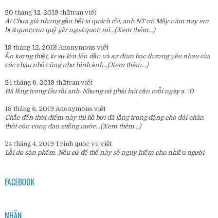
20 tháng 12, 2019
th2tran
viết
À! Chưa già nhưng gần hết xí quách rồi, anh NT ơi! Mấy năm nay em
bị &quot;con quỷ giờ ngọ&quot; nó...
(Xem thêm...)
19 tháng 12, 2019
Anonymous
viết
Ấn tượng thiệt, từ sự lớn lên dần và sự đùm bọc thương yêu nhau của
các cháu nhỏ cũng như hình ảnh...
(Xem thêm...)
24 tháng 6, 2019
th2tran
viết
Đã lắng trong lâu rồi anh. Nhưng cứ phải hút cặn mỗi ngày ạ. :D
18 tháng 6, 2019
Anonymous
viết
Chắc đến thời điểm này thì hồ bơi đã lắng trong đặng cho đôi chân
thôi còn cong đau xuống nước...
(Xem thêm...)
24 tháng 4, 2019
Trinh quoc vu
viết
Lỗi do sản phẩm. Nếu cứ để thế này sẽ nguy hiểm cho nhiều người
FACEBOOK
NHÃN