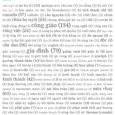
ảo ba trì
(10)
apologia pro vita sua
(3)
ăn uống
(2)
bà nội
(5)
anh ngữ
(1)
bí tích thánh thể
(8)
bảo quản xe ôtô
(4)
benedictxvi
(3)
bạo lực
(1)
canada
(37)
cầu nguyện
(11)
catholic
(2)
cbc
(2)
chết chóc
(3)
chính
chúa ba ngôi
(24)
covid-19
trị
(6)
chứng nhân giê-hô-va
(3)
CNE
(2)
công giáo
(134)
(10)
cộng đồng
(3)
công nghệ
(6)
cộng sản
(2)
công việc
(24)
cung tự phục hổ quyền
(2)
cuối tuần
(6)
cuba
(1)
dạy con
du lịch
(9)
du ngoạn
(9)
dị ứng
(4)
du lịch bằng xe
(2)
(1)
dịch thuật
(1)
dụ
độc cô
đại hội giới trẻ
(3)
đêm tối tăm
(5)
đi công tác
(3)
ngôn
(1)
đạo
(1)
cầu đạo
(36)
đời sống
(5)
english
(4)
francis-xavier nguyễn văn thuận
(1)
gia đình
(79)
giáng sinh
(8)
giáo lý
(9)
gãy xương
(5)
giao
guelph
(7)
thông
(5)
giới tính
(4)
gò công
(6)
giao tiếp
(1)
grand bend
(1)
gương thánh nhân
(10)
hài hước
(2)
hoa kỳ
(5)
hành hương
(1)
hòa giải
(1)
hồi tưởng
(8)
hôn nhân
(7)
hỏa ngục
(3)
hội hè
(2)
hội thánh
(3)
humanae
jpii
(8)
huntsville
(2)
vitae
(1)
hứa hẹn đầu năm
(1)
kế hoạch kungfu panda
(1)
khoa học
(3)
khổ đau
(2)
kinh doanh
(5)
kinh nguyện
(3)
khủng bố
(1)
kinh thánh
(42)
lễ tạ ơn
(4)
linh tinh
lectio divina
(1)
lễ tro
(1)
linh thao
(1)
(4)
lòng thương xót chúa
(5)
luật pháp
(2)
lumen fidei
(1)
máy vi tính
(1)
mầu
mùa chay
mê hồn trận
(18)
memento mori
(3)
nhiệm
(1)
montreal
(1)
(60)
mùa hè
(5)
mùa vọng
(3)
mùa xuân
(4)
mùa đông
(1)
ngắm đàng ánh
ngôn ngữ
(3)
người việt khắp nơi
(2)
nhà cửa
(4)
nhật
sáng
(1)
nghỉ xuân
(1)
ontario
(19)
bản
(3)
nhật ký nghĩa vụ bồi thẩm đoàn
(3)
ottawa
(2)
phá
phật giáo
(7)
phục sinh
(13)
thai
(2)
phim
(4)
quê hương
phép xã giao
(1)
st. thomas (canada)
(2)
rắn
(2)
rượu bia
(3)
sống đạo
(3)
Sauble Beach
(1)