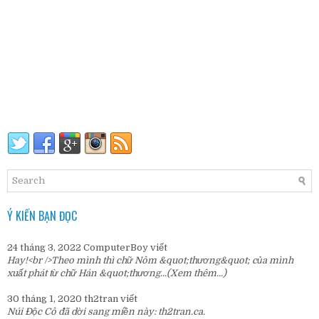
Ý KIẾN BẠN ĐỌC
24 tháng 3, 2022
ComputerBoy
viết
Hay!<br />Theo mình thì chữ Nôm &quot;thương&quot; của mình
xuất phát từ chữ Hán &quot;thương...
(Xem thêm...)
30 tháng 1, 2020
th2tran
viết
Núi Độc Cô đã dời sang miền này:
th2tran.ca
.