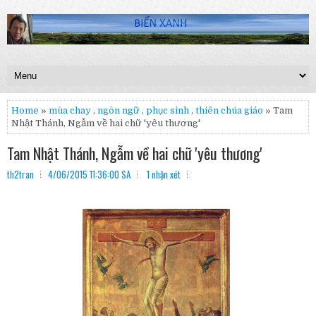
Home
»
mùa chay
,
ngôn ngữ
,
phục sinh
,
thiên chúa giáo
» Tam
Nhật Thánh, Ngẫm về hai chữ 'yêu thương'
Tam Nhật Thánh, Ngẫm về hai chữ 'yêu thương'
th2tran
4/06/2015 11:36:00 SA
1 nhận xét