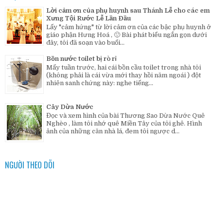
Lời cảm ơn của phụ huynh sau Thánh Lễ cho các em
Xưng Tội Rước Lễ Lần Đầu
Lấy "cảm hứng" từ lời cảm ơn của các bậc phụ huynh ở
giáo phận Hưng Hoá , 🙂 Bài phát biểu ngắn gọn dưới
đây, tôi đã soạn vào buổi...
Bồn nước toilet bị rò rỉ
Mấy tuần trước, hai cái bồn cầu toilet trong nhà tôi
(không phải là cái vừa mới thay hồi năm ngoái ) đột
nhiên sanh chứng này: nghe tiếng...
Cây Dừa Nước
Đọc và xem hình của bài Thương Sao Dừa Nước Quê
Nghèo , làm tôi nhớ quê Miền Tây của tôi ghê. Hình
ảnh của những căn nhà lá, đem tôi ngược d...
NGƯỜI THEO DÕI