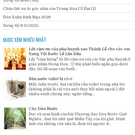
Xưng tội Mùa Chay
Chúa Giê-su từ góc nhìn của Trung Hoa Cổ Đại (1)
Đón Xuân Bính Ngọ 2026
Xưng tội 8/11/2025
ĐƯỢC XEM NHIỀU NHẤT
Lời cảm ơn của phụ huynh sau Thánh Lễ cho các em
Xưng Tội Rước Lễ Lần Đầu
Lấy "cảm hứng" từ lời cảm ơn của các bậc phụ huynh ở
giáo phận Hưng Hoá , 🙂 Bài phát biểu ngắn gọn dưới
đây, tôi đã soạn vào buổi...
Bồn nước toilet bị rò rỉ
Mấy tuần trước, hai cái bồn cầu toilet trong nhà tôi
(không phải là cái vừa mới thay hồi năm ngoái ) đột
nhiên sanh chứng này: nghe tiếng...
Cây Dừa Nước
Đọc và xem hình của bài Thương Sao Dừa Nước Quê
Nghèo , làm tôi nhớ quê Miền Tây của tôi ghê. Hình
ảnh của những căn nhà lá, đem tôi ngược d...