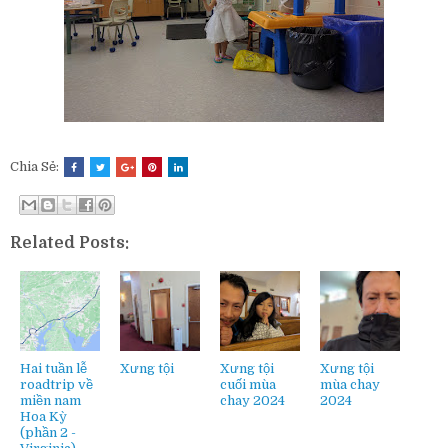
Chia Sẻ:
Related Posts:
Hai tuần lễ
Xưng tội
Xưng tội
Xưng tội
roadtrip về
cuối mùa
mùa chay
miền nam
chay 2024
2024
Hoa Kỳ
(phần 2 -