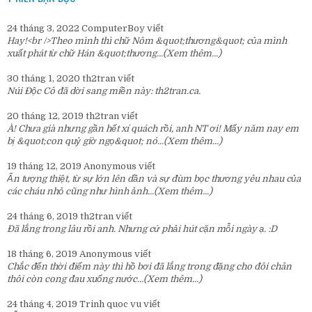
24 tháng 3, 2022
ComputerBoy
viết
Hay!<br />Theo mình thì chữ Nôm &quot;thương&quot; của mình
xuất phát từ chữ Hán &quot;thương...
(Xem thêm...)
30 tháng 1, 2020
th2tran
viết
Núi Độc Cô đã dời sang miền này:
th2tran.ca
.
20 tháng 12, 2019
th2tran
viết
À! Chưa già nhưng gần hết xí quách rồi, anh NT ơi! Mấy năm nay em
bị &quot;con quỷ giờ ngọ&quot; nó...
(Xem thêm...)
19 tháng 12, 2019
Anonymous
viết
Ấn tượng thiệt, từ sự lớn lên dần và sự đùm bọc thương yêu nhau của
các cháu nhỏ cũng như hình ảnh...
(Xem thêm...)
24 tháng 6, 2019
th2tran
viết
Đã lắng trong lâu rồi anh. Nhưng cứ phải hút cặn mỗi ngày ạ. :D
18 tháng 6, 2019
Anonymous
viết
Chắc đến thời điểm này thì hồ bơi đã lắng trong đặng cho đôi chân
thôi còn cong đau xuống nước...
(Xem thêm...)
24 tháng 4, 2019
Trinh quoc vu
viết