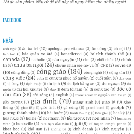
Lỗi do sản phẩm. Nếu cứ để thế này sẽ nguy hiểm cho nhiều người
FACEBOOK
NHÃN
ảo ba trì
(10)
apologia pro vita sua
(3)
ăn uống
(2)
bà nội
(5)
anh ngữ
(1)
bí tích thánh thể
(8)
bảo quản xe ôtô
(4)
benedictxvi
(3)
bạo lực
(1)
canada
(37)
cầu nguyện
(11)
catholic
(2)
cbc
(2)
chết chóc
(3)
chính
chúa ba ngôi
(24)
covid-19
trị
(6)
chứng nhân giê-hô-va
(3)
CNE
(2)
công giáo
(134)
(10)
cộng đồng
(3)
công nghệ
(6)
cộng sản
(2)
công việc
(24)
cung tự phục hổ quyền
(2)
cuối tuần
(6)
cuba
(1)
dạy con
du lịch
(9)
du ngoạn
(9)
dị ứng
(4)
du lịch bằng xe
(2)
(1)
dịch thuật
(1)
dụ
độc cô
đại hội giới trẻ
(3)
đêm tối tăm
(5)
đi công tác
(3)
ngôn
(1)
đạo
(1)
cầu đạo
(36)
đời sống
(5)
english
(4)
francis-xavier nguyễn văn thuận
(1)
gia đình
(79)
giáng sinh
(8)
giáo lý
(9)
gãy xương
(5)
giao
guelph
(7)
thông
(5)
giới tính
(4)
gò công
(6)
giao tiếp
(1)
grand bend
(1)
gương thánh nhân
(10)
hài hước
(2)
hoa kỳ
(5)
hành hương
(1)
hòa giải
(1)
hồi tưởng
(8)
hôn nhân
(7)
hỏa ngục
(3)
hội hè
(2)
hội thánh
(3)
humanae
jpii
(8)
huntsville
(2)
vitae
(1)
hứa hẹn đầu năm
(1)
kế hoạch kungfu panda
(1)
khoa học
(3)
khổ đau
(2)
kinh doanh
(5)
kinh nguyện
(3)
khủng bố
(1)