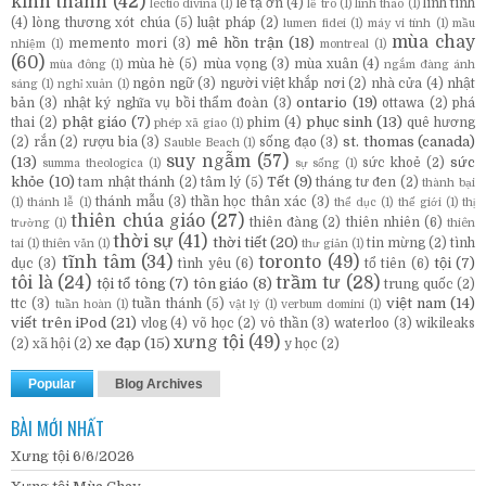
kinh thánh
(42)
lễ tạ ơn
(4)
linh tinh
lectio divina
(1)
lễ tro
(1)
linh thao
(1)
(4)
lòng thương xót chúa
(5)
luật pháp
(2)
lumen fidei
(1)
máy vi tính
(1)
mầu
mùa chay
mê hồn trận
(18)
memento mori
(3)
nhiệm
(1)
montreal
(1)
(60)
mùa hè
(5)
mùa vọng
(3)
mùa xuân
(4)
mùa đông
(1)
ngắm đàng ánh
ngôn ngữ
(3)
người việt khắp nơi
(2)
nhà cửa
(4)
nhật
sáng
(1)
nghỉ xuân
(1)
ontario
(19)
bản
(3)
nhật ký nghĩa vụ bồi thẩm đoàn
(3)
ottawa
(2)
phá
phật giáo
(7)
phục sinh
(13)
thai
(2)
phim
(4)
quê hương
phép xã giao
(1)
st. thomas (canada)
(2)
rắn
(2)
rượu bia
(3)
sống đạo
(3)
Sauble Beach
(1)
suy ngẫm
(57)
(13)
sức
sức khoẻ
(2)
summa theologica
(1)
sự sống
(1)
khỏe
(10)
Tết
(9)
tam nhật thánh
(2)
tâm lý
(5)
tháng tư đen
(2)
thành bại
thánh mẫu
(3)
thần học thân xác
(3)
(1)
thánh lễ
(1)
thể dục
(1)
thế giới
(1)
thị
thiên chúa giáo
(27)
thiên đàng
(2)
thiên nhiên
(6)
trường
(1)
thiên
thời sự
(41)
thời tiết
(20)
tin mừng
(2)
tình
tai
(1)
thiên văn
(1)
thư giản
(1)
tĩnh tâm
(34)
toronto
(49)
tội
(7)
dục
(3)
tình yêu
(6)
tổ tiên
(6)
tôi là
(24)
trầm tư
(28)
tội tổ tông
(7)
tôn giáo
(8)
trung quốc
(2)
việt nam
(14)
ttc
(3)
tuần thánh
(5)
tuần hoàn
(1)
vật lý
(1)
verbum domini
(1)
viết trên iPod
(21)
vlog
(4)
võ học
(2)
vô thần
(3)
waterloo
(3)
wikileaks
xưng tội
(49)
xe đạp
(15)
(2)
xã hội
(2)
y học
(2)
Popular
Blog Archives
BÀI MỚI NHẤT
Xưng tội 6/6/2026