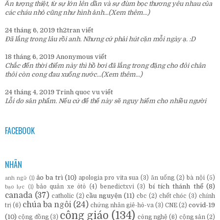
Ấn tượng thiệt, từ sự lớn lên dần và sự đùm bọc thương yêu nhau của
các cháu nhỏ cũng như hình ảnh...
(Xem thêm...)
24 tháng 6, 2019
th2tran
viết
Đã lắng trong lâu rồi anh. Nhưng cứ phải hút cặn mỗi ngày ạ. :D
18 tháng 6, 2019
Anonymous
viết
Chắc đến thời điểm này thì hồ bơi đã lắng trong đặng cho đôi chân
thôi còn cong đau xuống nước...
(Xem thêm...)
24 tháng 4, 2019
Trinh quoc vu
viết
Lỗi do sản phẩm. Nếu cứ để thế này sẽ nguy hiểm cho nhiều người
FACEBOOK
NHÃN
ảo ba trì
(10)
apologia pro vita sua
(3)
ăn uống
(2)
bà nội
(5)
anh ngữ
(1)
bí tích thánh thể
(8)
bảo quản xe ôtô
(4)
benedictxvi
(3)
bạo lực
(1)
canada
(37)
cầu nguyện
(11)
catholic
(2)
cbc
(2)
chết chóc
(3)
chính
chúa ba ngôi
(24)
covid-19
trị
(6)
chứng nhân giê-hô-va
(3)
CNE
(2)
công giáo
(134)
(10)
cộng đồng
(3)
công nghệ
(6)
cộng sản
(2)