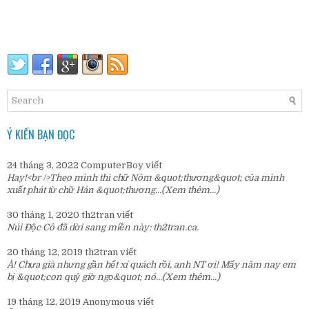
Ý KIẾN BẠN ĐỌC
24 tháng 3, 2022
ComputerBoy
viết
Hay!<br />Theo mình thì chữ Nôm &quot;thương&quot; của mình
xuất phát từ chữ Hán &quot;thương...
(Xem thêm...)
30 tháng 1, 2020
th2tran
viết
Núi Độc Cô đã dời sang miền này:
th2tran.ca
.
20 tháng 12, 2019
th2tran
viết
À! Chưa già nhưng gần hết xí quách rồi, anh NT ơi! Mấy năm nay em
bị &quot;con quỷ giờ ngọ&quot; nó...
(Xem thêm...)
19 tháng 12, 2019
Anonymous
viết