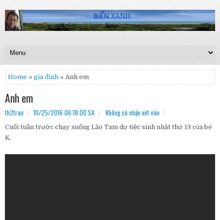
Home
»
gia đình
» Anh em
Anh em
th2tran
10/25/2016 06:18:00 SA
Không có nhận xét nào
Cuối tuần trước chạy xuống Lão Tam dự tiệc sinh nhật thứ 13 của bé
K.