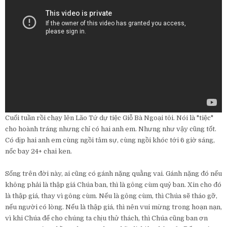
Cuối tuần rồi chạy lên Lão Tứ dự tiệc Giỗ Bà Ngoại tôi. Nói là "tiệc"
cho hoành tráng nhưng chỉ có hai anh em. Nhưng như vậy cũng tốt.
Có dịp hai anh em cùng ngồi tâm sự, cùng ngồi khóc tới 6 giờ sáng,
nốc bay 24+ chai ken.
Sống trên đời này, ai cũng có gánh nặng quằng vai. Gánh nặng đó nếu
không phải là thập giá Chúa ban, thì là gông cùm quỷ ban. Xin cho đó
là thập giá, thay vì gông cùm. Nếu là gông cùm, thì Chúa sẽ tháo gỡ,
nếu người có lòng. Nếu là thập giá, thì nên vui mừng trong hoạn nạn,
vì khi Chúa để cho chúng ta chịu thử thách, thì Chúa cũng ban ơn