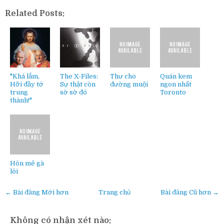
Related Posts:
"Khá lắm,
The X-Files:
Thư cho
Quán kem
Hỡi đầy tớ
Sự thật còn
đường muội
ngon nhất
trung
sờ sờ đó
Toronto
thành!"
Hôn mê gà
lôi
← Bài đăng Mới hơn
Trang chủ
Bài đăng Cũ hơn →
Không có nhận xét nào: