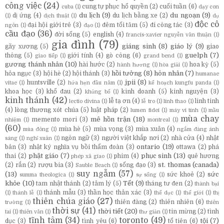
công việc
(24)
cung tự phục hổ quyền
(2)
cuối tuần
(6)
cuba
(1)
dạy con
du lịch
(9)
du ngoạn
(9)
dị ứng
(4)
du lịch bằng xe
(2)
(1)
dịch thuật
(1)
dụ
độc cô
đại hội giới trẻ
(3)
đêm tối tăm
(5)
đi công tác
(3)
ngôn
(1)
đạo
(1)
cầu đạo
(36)
đời sống
(5)
english
(4)
francis-xavier nguyễn văn thuận
(1)
gia đình
(79)
giáng sinh
(8)
giáo lý
(9)
gãy xương
(5)
giao
guelph
(7)
thông
(5)
giới tính
(4)
gò công
(6)
giao tiếp
(1)
grand bend
(1)
gương thánh nhân
(10)
hài hước
(2)
hoa kỳ
(5)
hành hương
(1)
hòa giải
(1)
hồi tưởng
(8)
hôn nhân
(7)
hỏa ngục
(3)
hội hè
(2)
hội thánh
(3)
humanae
jpii
(8)
huntsville
(2)
vitae
(1)
hứa hẹn đầu năm
(1)
kế hoạch kungfu panda
(1)
khoa học
(3)
khổ đau
(2)
kinh doanh
(5)
kinh nguyện
(3)
khủng bố
(1)
kinh thánh
(42)
lễ tạ ơn
(4)
linh tinh
lectio divina
(1)
lễ tro
(1)
linh thao
(1)
(4)
lòng thương xót chúa
(5)
luật pháp
(2)
lumen fidei
(1)
máy vi tính
(1)
mầu
mùa chay
mê hồn trận
(18)
memento mori
(3)
nhiệm
(1)
montreal
(1)
(60)
mùa hè
(5)
mùa vọng
(3)
mùa xuân
(4)
mùa đông
(1)
ngắm đàng ánh
ngôn ngữ
(3)
người việt khắp nơi
(2)
nhà cửa
(4)
nhật
sáng
(1)
nghỉ xuân
(1)
ontario
(19)
bản
(3)
nhật ký nghĩa vụ bồi thẩm đoàn
(3)
ottawa
(2)
phá
phật giáo
(7)
phục sinh
(13)
thai
(2)
phim
(4)
quê hương
phép xã giao
(1)
st. thomas (canada)
(2)
rắn
(2)
rượu bia
(3)
sống đạo
(3)
Sauble Beach
(1)
suy ngẫm
(57)
(13)
sức
sức khoẻ
(2)
summa theologica
(1)
sự sống
(1)
khỏe
(10)
Tết
(9)
tam nhật thánh
(2)
tâm lý
(5)
tháng tư đen
(2)
thành bại
thánh mẫu
(3)
thần học thân xác
(3)
(1)
thánh lễ
(1)
thể dục
(1)
thế giới
(1)
thị
thiên chúa giáo
(27)
thiên đàng
(2)
thiên nhiên
(6)
trường
(1)
thiên
thời sự
(41)
thời tiết
(20)
tin mừng
(2)
tình
tai
(1)
thiên văn
(1)
thư giản
(1)
tĩnh tâm
(34)
toronto
(49)
tội
(7)
dục
(3)
tình yêu
(6)
tổ tiên
(6)