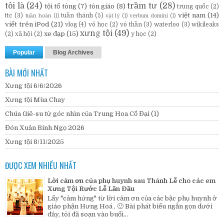
tôi là
(24)
trầm tư
(28)
tội tổ tông
(7)
tôn giáo
(8)
trung quốc
(2)
việt nam
(14)
ttc
(3)
tuần thánh
(5)
tuần hoàn
(1)
vật lý
(1)
verbum domini
(1)
viết trên iPod
(21)
vlog
(4)
võ học
(2)
vô thần
(3)
waterloo
(3)
wikileaks
xưng tội
(49)
xe đạp
(15)
(2)
xã hội
(2)
y học
(2)
Popular
Blog Archives
BÀI MỚI NHẤT
Xưng tội 6/6/2026
Xưng tội Mùa Chay
Chúa Giê-su từ góc nhìn của Trung Hoa Cổ Đại (1)
Đón Xuân Bính Ngọ 2026
Xưng tội 8/11/2025
ĐƯỢC XEM NHIỀU NHẤT
Lời cảm ơn của phụ huynh sau Thánh Lễ cho các em
Xưng Tội Rước Lễ Lần Đầu
Lấy "cảm hứng" từ lời cảm ơn của các bậc phụ huynh ở
giáo phận Hưng Hoá , 🙂 Bài phát biểu ngắn gọn dưới
đây, tôi đã soạn vào buổi...