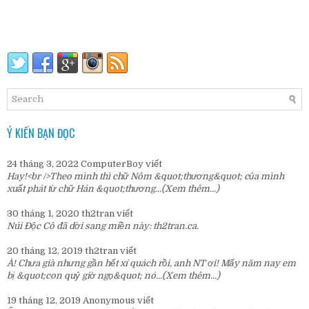
Ý KIẾN BẠN ĐỌC
24 tháng 3, 2022
ComputerBoy
viết
Hay!<br />Theo mình thì chữ Nôm &quot;thương&quot; của mình
xuất phát từ chữ Hán &quot;thương...
(Xem thêm...)
30 tháng 1, 2020
th2tran
viết
Núi Độc Cô đã dời sang miền này:
th2tran.ca
.
20 tháng 12, 2019
th2tran
viết
À! Chưa già nhưng gần hết xí quách rồi, anh NT ơi! Mấy năm nay em
bị &quot;con quỷ giờ ngọ&quot; nó...
(Xem thêm...)
19 tháng 12, 2019
Anonymous
viết