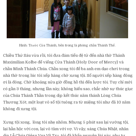
Hình: Trước Cửa Thánh, bên trong là phòng chầu Thánh Thể.
Chiều Thứ Sáu vừa rồi, tôi đưa đám tiểu đệ tử đến nhà thờ Thánh
Maximilian Kolbe để viếng Cửa Thánh (Holy Door of Mercy) và
chầu Mình Thánh Chúa. Chầu xong tôi để ba anh em dạo chơi trong
nhà thờ trong lúc tôi xếp hàng chờ xưng tội. Số người xếp hàng đông
ơi là đông. Chờ khoảng nửa giờ đồng hồ thì đến lược tôi. Tuy chỉ mới
có gần 3 tháng, nhưng lần này, không hiểu sao, chắc nhờ sự thúc giục
của Chúa Thánh Thần trong dịp kết thúc năm thánh Lòng Chúa
Thương Xót, một loạt vô số tội tuông ra từ miệng tôi như đã 10 năm
không đi xưng tội.
Xưng tội xong, lòng tôi nhẹ nhõm. Nhưng 5 phút sau lại vướng tội,
lại hằn hộc với con, lại vô tâm với vợ. Vì vậy, sáng Chúa Nhật, nhân
dịp Lễ Chúa Giêsu Vua Vũ Trụ, tôi đã khấn nguyện lời này, như tự