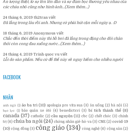
Ấn tượng thiệt, từ sự lớn lên dần và sự đùm bọc thương yêu nhau của
các cháu nhỏ cũng như hình ảnh...
(Xem thêm...)
24 tháng 6, 2019
th2tran
viết
Đã lắng trong lâu rồi anh. Nhưng cứ phải hút cặn mỗi ngày ạ. :D
18 tháng 6, 2019
Anonymous
viết
Chắc đến thời điểm này thì hồ bơi đã lắng trong đặng cho đôi chân
thôi còn cong đau xuống nước...
(Xem thêm...)
24 tháng 4, 2019
Trinh quoc vu
viết
Lỗi do sản phẩm. Nếu cứ để thế này sẽ nguy hiểm cho nhiều người
FACEBOOK
NHÃN
ảo ba trì
(10)
apologia pro vita sua
(3)
ăn uống
(2)
bà nội
(5)
anh ngữ
(1)
bí tích thánh thể
(8)
bảo quản xe ôtô
(4)
benedictxvi
(3)
bạo lực
(1)
canada
(37)
cầu nguyện
(11)
catholic
(2)
cbc
(2)
chết chóc
(3)
chính
chúa ba ngôi
(24)
covid-19
trị
(6)
chứng nhân giê-hô-va
(3)
CNE
(2)
công giáo
(134)
(10)
cộng đồng
(3)
công nghệ
(6)
cộng sản
(2)