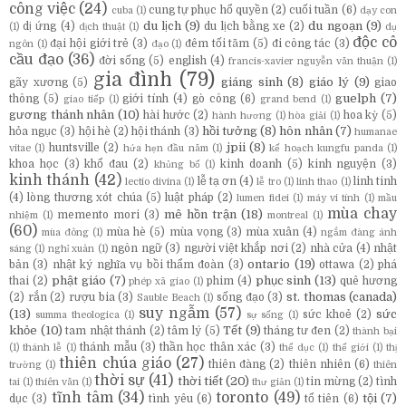
công việc
(24)
cung tự phục hổ quyền
(2)
cuối tuần
(6)
cuba
(1)
dạy con
du lịch
(9)
du ngoạn
(9)
dị ứng
(4)
du lịch bằng xe
(2)
(1)
dịch thuật
(1)
dụ
độc cô
đại hội giới trẻ
(3)
đêm tối tăm
(5)
đi công tác
(3)
ngôn
(1)
đạo
(1)
cầu đạo
(36)
đời sống
(5)
english
(4)
francis-xavier nguyễn văn thuận
(1)
gia đình
(79)
giáng sinh
(8)
giáo lý
(9)
gãy xương
(5)
giao
guelph
(7)
thông
(5)
giới tính
(4)
gò công
(6)
giao tiếp
(1)
grand bend
(1)
gương thánh nhân
(10)
hài hước
(2)
hoa kỳ
(5)
hành hương
(1)
hòa giải
(1)
hồi tưởng
(8)
hôn nhân
(7)
hỏa ngục
(3)
hội hè
(2)
hội thánh
(3)
humanae
jpii
(8)
huntsville
(2)
vitae
(1)
hứa hẹn đầu năm
(1)
kế hoạch kungfu panda
(1)
khoa học
(3)
khổ đau
(2)
kinh doanh
(5)
kinh nguyện
(3)
khủng bố
(1)
kinh thánh
(42)
lễ tạ ơn
(4)
linh tinh
lectio divina
(1)
lễ tro
(1)
linh thao
(1)
(4)
lòng thương xót chúa
(5)
luật pháp
(2)
lumen fidei
(1)
máy vi tính
(1)
mầu
mùa chay
mê hồn trận
(18)
memento mori
(3)
nhiệm
(1)
montreal
(1)
(60)
mùa hè
(5)
mùa vọng
(3)
mùa xuân
(4)
mùa đông
(1)
ngắm đàng ánh
ngôn ngữ
(3)
người việt khắp nơi
(2)
nhà cửa
(4)
nhật
sáng
(1)
nghỉ xuân
(1)
ontario
(19)
bản
(3)
nhật ký nghĩa vụ bồi thẩm đoàn
(3)
ottawa
(2)
phá
phật giáo
(7)
phục sinh
(13)
thai
(2)
phim
(4)
quê hương
phép xã giao
(1)
st. thomas (canada)
(2)
rắn
(2)
rượu bia
(3)
sống đạo
(3)
Sauble Beach
(1)
suy ngẫm
(57)
(13)
sức
sức khoẻ
(2)
summa theologica
(1)
sự sống
(1)
khỏe
(10)
Tết
(9)
tam nhật thánh
(2)
tâm lý
(5)
tháng tư đen
(2)
thành bại
thánh mẫu
(3)
thần học thân xác
(3)
(1)
thánh lễ
(1)
thể dục
(1)
thế giới
(1)
thị
thiên chúa giáo
(27)
thiên đàng
(2)
thiên nhiên
(6)
trường
(1)
thiên
thời sự
(41)
thời tiết
(20)
tin mừng
(2)
tình
tai
(1)
thiên văn
(1)
thư giản
(1)
tĩnh tâm
(34)
toronto
(49)
tội
(7)
dục
(3)
tình yêu
(6)
tổ tiên
(6)