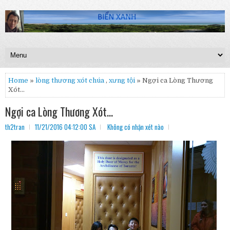
Home
»
lòng thương xót chúa
,
xưng tội
» Ngợi ca Lòng Thương
Xót...
Ngợi ca Lòng Thương Xót...
th2tran
11/21/2016 04:12:00 SA
Không có nhận xét nào