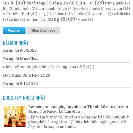
tôi là
(24)
trầm tư
(28)
tội tổ tông
(7)
tôn giáo
(8)
trung quốc
(2)
việt nam
(14)
ttc
(3)
tuần thánh
(5)
tuần hoàn
(1)
vật lý
(1)
verbum domini
(1)
viết trên iPod
(21)
vlog
(4)
võ học
(2)
vô thần
(3)
waterloo
(3)
wikileaks
xưng tội
(49)
xe đạp
(15)
(2)
xã hội
(2)
y học
(2)
Popular
Blog Archives
BÀI MỚI NHẤT
Xưng tội 6/6/2026
Xưng tội Mùa Chay
Chúa Giê-su từ góc nhìn của Trung Hoa Cổ Đại (1)
Đón Xuân Bính Ngọ 2026
Xưng tội 8/11/2025
ĐƯỢC XEM NHIỀU NHẤT
Lời cảm ơn của phụ huynh sau Thánh Lễ cho các em
Xưng Tội Rước Lễ Lần Đầu
Lấy "cảm hứng" từ lời cảm ơn của các bậc phụ huynh ở
giáo phận Hưng Hoá , 🙂 Bài phát biểu ngắn gọn dưới
đây, tôi đã soạn vào buổi...