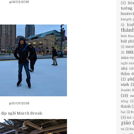
@14/02/2018
(5)
hỏ
tưởng
huntsvi
kungfu 
kin
(1)
thán
linh tha
luật ph
mem
(1)
mù
(1)
mùa vọ
nghỉ xu
nhà cử
thẩm đ
phậ
(2)
sinh
(
Sauble 
(13)
su
sống
(1)
@10/03/2018
thánh
(
bại
(1)
th
 dịp nghỉ March Break:
(3)
thể 
giáo
tai
(1)
th