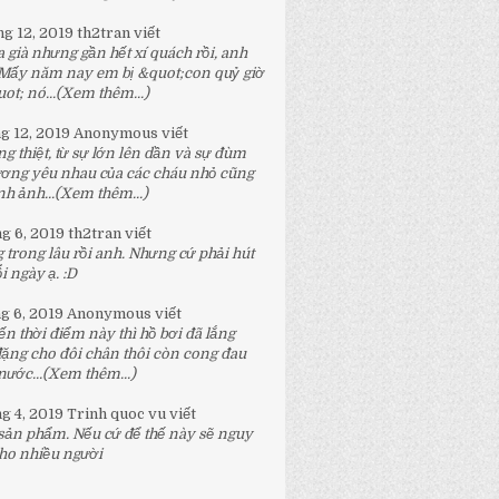
ng 12, 2019
th2tran
viết
 già nhưng gần hết xí quách rồi, anh
 Mấy năm nay em bị &quot;con quỷ giờ
t; nó...
(Xem thêm...)
ng 12, 2019
Anonymous
viết
g thiệt, từ sự lớn lên dần và sự đùm
ương yêu nhau của các cháu nhỏ cũng
h ảnh...
(Xem thêm...)
ng 6, 2019
th2tran
viết
 trong lâu rồi anh. Nhưng cứ phải hút
 ngày ạ. :D
ng 6, 2019
Anonymous
viết
n thời điểm này thì hồ bơi đã lắng
đặng cho đôi chân thôi còn cong đau
nước...
(Xem thêm...)
ng 4, 2019
Trinh quoc vu
viết
 sản phẩm. Nếu cứ để thế này sẽ nguy
ho nhiều người