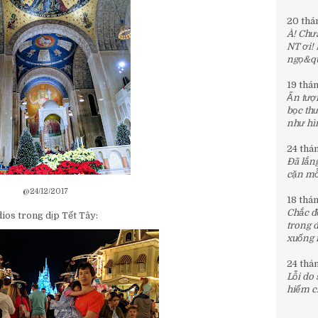
20 thá
À! Chưa
NT ơi!
ngọ&quo
19 thá
Ấn tượn
bọc th
như hìn
24 thá
Đã lắng
cặn mỗi
@24/12/2017
18 thá
Chắc đế
os trong dịp Tết Tây:
trong 
xuống 
24 thá
Lỗi do
hiểm c