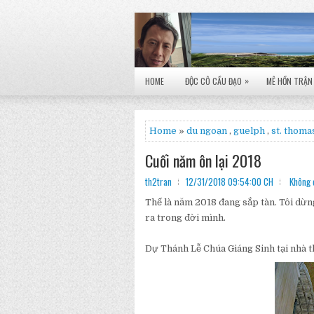
»
HOME
ĐỘC CÔ CẦU ĐẠO
MÊ HỒN TRẬN
Home
»
du ngoạn
,
guelph
,
st. thoma
Cuối năm ôn lại 2018
th2tran
12/31/2018 09:54:00 CH
Không 
Thế là năm 2018 đang sắp tàn. Tôi dừn
ra trong đời mình.
Dự Thánh Lễ Chúa Giáng Sinh tại nhà 