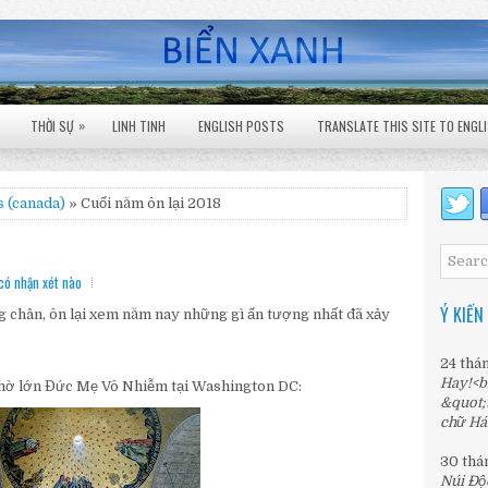
»
THỜI SỰ
LINH TINH
ENGLISH POSTS
TRANSLATE THIS SITE TO ENGL
s (canada)
» Cuối năm ôn lại 2018
có nhận xét nào
Ý KIẾN
g chân, ôn lại xem năm nay những gì ấn tượng nhất đã xảy
24 thá
Hay!<b
thờ lớn Đức Mẹ Vô Nhiễm tại Washington DC:
&quot;
chữ Há
30 thá
Núi Độ