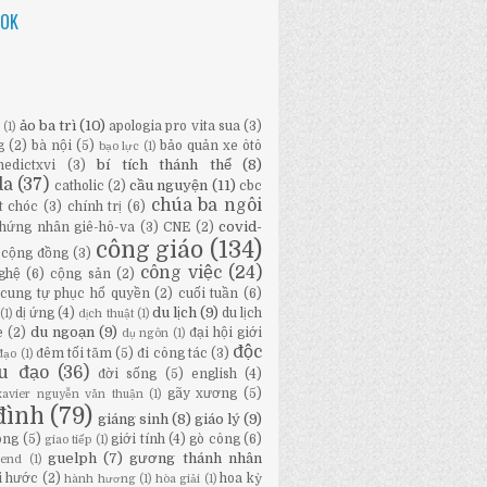
OOK
ảo ba trì
(10)
apologia pro vita sua
(3)
ữ
(1)
g
(2)
bà nội
(5)
bảo quản xe ôtô
bạo lực
(1)
bí tích thánh thể
(8)
nedictxvi
(3)
da
(37)
cầu nguyện
(11)
catholic
(2)
cbc
chúa ba ngôi
t chóc
(3)
chính trị
(6)
covid-
hứng nhân giê-hô-va
(3)
CNE
(2)
công giáo
(134)
cộng đồng
(3)
công việc
(24)
ghệ
(6)
cộng sản
(2)
cung tự phục hổ quyền
(2)
cuối tuần
(6)
du lịch
(9)
dị ứng
(4)
du lịch
(1)
dịch thuật
(1)
du ngoạn
(9)
e
(2)
đại hội giới
dụ ngôn
(1)
độc
đêm tối tăm
(5)
đi công tác
(3)
đạo
(1)
ầu đạo
(36)
đời sống
(5)
english
(4)
gãy xương
(5)
-xavier nguyễn văn thuận
(1)
đình
(79)
giáng sinh
(8)
giáo lý
(9)
ông
(5)
giới tính
(4)
gò công
(6)
giao tiếp
(1)
guelph
(7)
gương thánh nhân
bend
(1)
i hước
(2)
hoa kỳ
hành hương
(1)
hòa giải
(1)