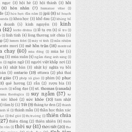
hồi
a ngục
(3)
hội hè
(2)
hội thánh
(3)
(8)
hôn nhân
(7)
humanae vitae
(1)
jpii
(8)
lle
(2)
hứa hẹn đầu năm
(1)
kế hoạch
khoa học
(3)
khổ đau
(2)
panda
(1)
khủng bố
kinh
h doanh
(5)
kinh nguyện
(3)
h
(42)
lễ tạ ơn
(4)
lectio divina
(1)
lễ tro
(1)
linh tinh
(4)
lòng thương xót chúa
(5)
o
(1)
áp
(2)
lumen fidei
(1)
máy vi tính
(1)
mầu nhiệm
mê hồn trận
(18)
ento mori
(3)
montreal
a chay
(60)
mùa hè
(5)
mùa đông
(1)
ng
(3)
mùa xuân
(4)
ngắm đàng ánh sáng
(1)
ngôn ngữ
(3)
người việt khắp nơi
(2)
ân
(1)
a
(4)
nhật bản
(3)
nhật ký nghĩa vụ bồi
ontario
(19)
oàn
(3)
ottawa
(2)
phá thai
t giáo
(7)
phục
phim
(4)
phép xã giao
(1)
13)
quê hương
(2)
rắn
(2)
rượu bia
(3)
st. thomas (canada)
sống đạo
(3)
Beach
(1)
suy ngẫm
(57)
mma theologica
(1)
sự
sức khỏe
(10)
sức khoẻ
(2)
tam nhật
Tết
(9)
2)
tâm lý
(5)
tháng tư đen
(2)
thành
thánh mẫu
(3)
thần học thân xác
ánh lễ
(1)
thiên chúa
dục
(1)
thế giới
(1)
thị trường
(1)
(27)
thiên đàng
(2)
thiên nhiên
(6)
thiên
thời sự
(41)
thời tiết
(20)
iên văn
(1)
thư