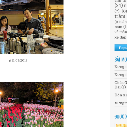
giản
(1)
(34)
t
tô
(7)
trầm 
tuần
(1)
nam
(1
vô thầ
xe đạp
Popu
BÀI MỚ
@13/03/2018
Xưng t
Xưng t
Chúa G
Đại (1)
Đón Xu
Xưng t
ĐƯỢC 