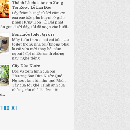
Thánh Lễ cho các em Xưng
Tội Rước Lễ Lần Đầu
Lấy "cảm hứng" từ lời cảm ơn
của các bậc phụ huynh ở giáo
phận Hưng Hoá , 🙂 Bài phát
ắn gọn dưới đây, tôi đã soạn vào buổi...
Bồn nước toilet bị rò rỉ
Mấy tuần trước, hai cái bồn cầu
toilet trong nhà tôi (không phải
là cái vừa mới thay hồi năm
ngoái ) đột nhiên sanh chứng
này: nghe tiếng...
Cây Dừa Nước
Đọc và xem hình của bài
Thương Sao Dừa Nước Quê
Nghèo , làm tôi nhớ quê Miền
Tây của tôi ghê. Hình ảnh của
những căn nhà lá, đem tôi
...
THEO DÕI