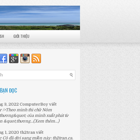
ISH
GIỚI THIỆU
 BẠN ĐỌC
ng 3, 2022
ComputerBoy
viết
r />Theo mình thì chữ Nôm
thương&quot; của mình xuất phát từ
n &quot;thương...
(Xem thêm...)
ng 1, 2020
th2tran
viết
c Cô đã dời sang miền này:
th2tran.ca
.