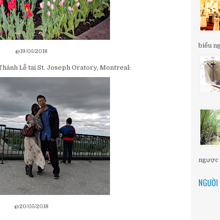
biểu ng
@19/05/2018
hánh Lễ tại St. Joseph Oratory, Montreal:
ngược d
NGƯỜI 
@20/05/2018