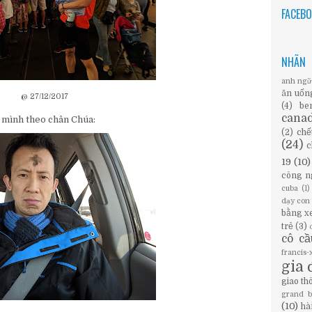
FACEB
NHÃN
anh ng
ăn uốn
@ 27/12/2017
(4)
be
cana
a mình theo chân Chúa:
(2)
chế
(24)
c
19
(10)
công n
cuba
(1)
dạy con
bằng x
trẻ
(3)
cô c
francis
gia 
giao th
grand 
(10)
hà