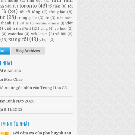
tĩnh tâm
tin mừng
(2)
tình dục
(3)
toronto
(49)
tội
ình yêu
(6)
tổ tiên
(6)
i là
(24)
tội tổ tông
(7)
tôn giáo
(8)
tư
(28)
trung quốc
(2)
ttc
(3)
tuần hoàn
việt
 thánh
(5)
vật lý
(1)
verbum domini
(1)
4)
viết trên iPod
(21)
vlog
(4)
võ học
(2)
n
(3)
waterloo
(3)
wikileaks
(2)
xã hội
(2)
xưng tội
(49)
(15)
y học
(2)
lar
Blog Archives
I NHẤT
ội 6/6/2026
ội Mùa Chay
iê-su từ góc nhìn của Trung Hoa Cổ
ân Bính Ngọ 2026
ội 8/11/2025
XEM NHIỀU NHẤT
Lời cảm ơn của phụ huynh sau