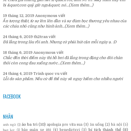
bị &quot;con quỷ giờ ngọ&quot; nó...
(Xem thêm...)
19 tháng 12, 2019
Anonymous
viết
Ấn tượng thiệt, từ sự lớn lên dần và sự đùm bọc thương yêu nhau của
các cháu nhỏ cũng như hình ảnh...
(Xem thêm...)
24 tháng 6, 2019
th2tran
viết
Đã lắng trong lâu rồi anh. Nhưng cứ phải hút cặn mỗi ngày ạ. :D
18 tháng 6, 2019
Anonymous
viết
Chắc đến thời điểm này thì hồ bơi đã lắng trong đặng cho đôi chân
thôi còn cong đau xuống nước...
(Xem thêm...)
24 tháng 4, 2019
Trinh quoc vu
viết
Lỗi do sản phẩm. Nếu cứ để thế này sẽ nguy hiểm cho nhiều người
FACEBOOK
NHÃN
ảo ba trì
(10)
apologia pro vita sua
(3)
ăn uống
(2)
bà nội
(5)
anh ngữ
(1)
bí tích thánh thể
(8)
bảo quản xe ôtô
(4)
benedictxvi
(3)
bạo lực
(1)