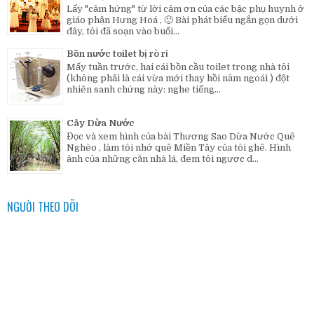
Lấy "cảm hứng" từ lời cảm ơn của các bậc phụ huynh ở
giáo phận Hưng Hoá , 🙂 Bài phát biểu ngắn gọn dưới
đây, tôi đã soạn vào buổi...
Bồn nước toilet bị rò rỉ
Mấy tuần trước, hai cái bồn cầu toilet trong nhà tôi
(không phải là cái vừa mới thay hồi năm ngoái ) đột
nhiên sanh chứng này: nghe tiếng...
Cây Dừa Nước
Đọc và xem hình của bài Thương Sao Dừa Nước Quê
Nghèo , làm tôi nhớ quê Miền Tây của tôi ghê. Hình
ảnh của những căn nhà lá, đem tôi ngược d...
NGƯỜI THEO DÕI