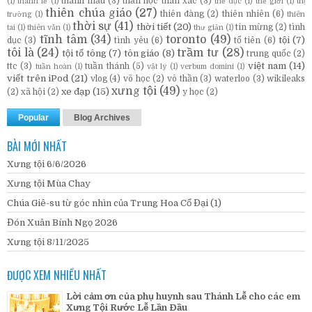
thánh mẫu
(3)
thần học thân xác
(3)
(1)
thánh lễ
(1)
thể dục
(1)
thế giới
(1)
thị
thiên chúa giáo
(27)
thiên đàng
(2)
thiên nhiên
(6)
trường
(1)
thiên
thời sự
(41)
thời tiết
(20)
tin mừng
(2)
tình
tai
(1)
thiên văn
(1)
thư giản
(1)
tĩnh tâm
(34)
toronto
(49)
tội
(7)
dục
(3)
tình yêu
(6)
tổ tiên
(6)
tôi là
(24)
trầm tư
(28)
tội tổ tông
(7)
tôn giáo
(8)
trung quốc
(2)
việt nam
(14)
ttc
(3)
tuần thánh
(5)
tuần hoàn
(1)
vật lý
(1)
verbum domini
(1)
viết trên iPod
(21)
vlog
(4)
võ học
(2)
vô thần
(3)
waterloo
(3)
wikileaks
xưng tội
(49)
xe đạp
(15)
(2)
xã hội
(2)
y học
(2)
Popular
Blog Archives
BÀI MỚI NHẤT
Xưng tội 6/6/2026
Xưng tội Mùa Chay
Chúa Giê-su từ góc nhìn của Trung Hoa Cổ Đại (1)
Đón Xuân Bính Ngọ 2026
Xưng tội 8/11/2025
ĐƯỢC XEM NHIỀU NHẤT
Lời cảm ơn của phụ huynh sau Thánh Lễ cho các em
Xưng Tội Rước Lễ Lần Đầu