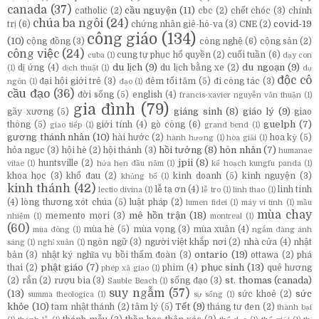
canada
(37)
cầu nguyện
(11)
catholic
(2)
cbc
(2)
chết chóc
(3)
chính
chúa ba ngôi
(24)
covid-19
trị
(6)
chứng nhân giê-hô-va
(3)
CNE
(2)
công giáo
(134)
(10)
cộng đồng
(3)
công nghệ
(6)
cộng sản
(2)
công việc
(24)
cung tự phục hổ quyền
(2)
cuối tuần
(6)
cuba
(1)
dạy con
du lịch
(9)
du ngoạn
(9)
dị ứng
(4)
du lịch bằng xe
(2)
(1)
dịch thuật
(1)
dụ
độc cô
đại hội giới trẻ
(3)
đêm tối tăm
(5)
đi công tác
(3)
ngôn
(1)
đạo
(1)
cầu đạo
(36)
đời sống
(5)
english
(4)
francis-xavier nguyễn văn thuận
(1)
gia đình
(79)
giáng sinh
(8)
giáo lý
(9)
gãy xương
(5)
giao
guelph
(7)
thông
(5)
giới tính
(4)
gò công
(6)
giao tiếp
(1)
grand bend
(1)
gương thánh nhân
(10)
hài hước
(2)
hoa kỳ
(5)
hành hương
(1)
hòa giải
(1)
hồi tưởng
(8)
hôn nhân
(7)
hỏa ngục
(3)
hội hè
(2)
hội thánh
(3)
humanae
jpii
(8)
huntsville
(2)
vitae
(1)
hứa hẹn đầu năm
(1)
kế hoạch kungfu panda
(1)
khoa học
(3)
khổ đau
(2)
kinh doanh
(5)
kinh nguyện
(3)
khủng bố
(1)
kinh thánh
(42)
lễ tạ ơn
(4)
linh tinh
lectio divina
(1)
lễ tro
(1)
linh thao
(1)
(4)
lòng thương xót chúa
(5)
luật pháp
(2)
lumen fidei
(1)
máy vi tính
(1)
mầu
mùa chay
mê hồn trận
(18)
memento mori
(3)
nhiệm
(1)
montreal
(1)
(60)
mùa hè
(5)
mùa vọng
(3)
mùa xuân
(4)
mùa đông
(1)
ngắm đàng ánh
ngôn ngữ
(3)
người việt khắp nơi
(2)
nhà cửa
(4)
nhật
sáng
(1)
nghỉ xuân
(1)
ontario
(19)
bản
(3)
nhật ký nghĩa vụ bồi thẩm đoàn
(3)
ottawa
(2)
phá
phật giáo
(7)
phục sinh
(13)
thai
(2)
phim
(4)
quê hương
phép xã giao
(1)
st. thomas (canada)
(2)
rắn
(2)
rượu bia
(3)
sống đạo
(3)
Sauble Beach
(1)
suy ngẫm
(57)
(13)
sức
sức khoẻ
(2)
summa theologica
(1)
sự sống
(1)
khỏe
(10)
Tết
(9)
tam nhật thánh
(2)
tâm lý
(5)
tháng tư đen
(2)
thành bại