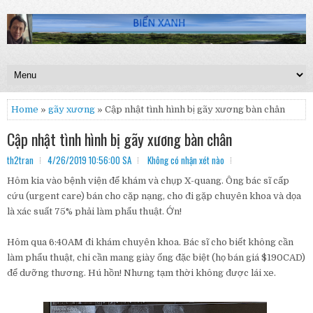
Home
»
gãy xương
» Cập nhật tình hình bị gãy xương bàn chân
Cập nhật tình hình bị gãy xương bàn chân
th2tran
4/26/2019 10:56:00 SA
Không có nhận xét nào
Hôm kia vào bệnh viện để khám và chụp X-quang. Ông bác sĩ cấp
cứu (urgent care) bán cho cặp nạng, cho đi gặp chuyên khoa và dọa
là xác suất 75% phải làm phẩu thuật. Ớn!
Hôm qua 6:40AM đi khám chuyên khoa. Bác sĩ cho biết không cần
làm phẩu thuật, chi cần mang giày ống đặc biệt (họ bán giá $190CAD)
để dưỡng thương. Hú hồn! Nhưng tạm thời không được lái xe.