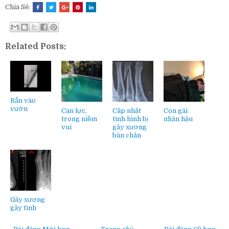
Chia Sẻ:
Related Posts:
Rắn vào
vườn
Cạn lực,
Cập nhật
Con gái
trong niềm
tình hình bị
nhân hậu
vui
gãy xương
bàn chân
Gãy xương
gãy tình