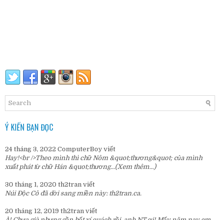
Ý KIẾN BẠN ĐỌC
24 tháng 3, 2022
ComputerBoy
viết
Hay!<br />Theo mình thì chữ Nôm &quot;thương&quot; của mình
xuất phát từ chữ Hán &quot;thương...
(Xem thêm...)
30 tháng 1, 2020
th2tran
viết
Núi Độc Cô đã dời sang miền này:
th2tran.ca
.
20 tháng 12, 2019
th2tran
viết
À! Chưa già nhưng gần hết xí quách rồi, anh NT ơi! Mấy năm nay em