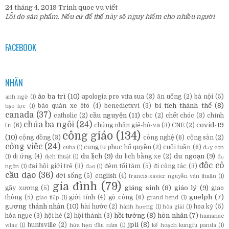
24 tháng 4, 2019
Trinh quoc vu
viết
Lỗi do sản phẩm. Nếu cứ để thế này sẽ nguy hiểm cho nhiều người
FACEBOOK
NHÃN
ảo ba trì
(10)
apologia pro vita sua
(3)
ăn uống
(2)
bà nội
(5)
anh ngữ
(1)
bí tích thánh thể
(8)
bảo quản xe ôtô
(4)
benedictxvi
(3)
bạo lực
(1)
canada
(37)
cầu nguyện
(11)
catholic
(2)
cbc
(2)
chết chóc
(3)
chính
chúa ba ngôi
(24)
covid-19
trị
(6)
chứng nhân giê-hô-va
(3)
CNE
(2)
công giáo
(134)
(10)
cộng đồng
(3)
công nghệ
(6)
cộng sản
(2)
công việc
(24)
cung tự phục hổ quyền
(2)
cuối tuần
(6)
cuba
(1)
dạy con
du lịch
(9)
du ngoạn
(9)
dị ứng
(4)
du lịch bằng xe
(2)
(1)
dịch thuật
(1)
dụ
độc cô
đại hội giới trẻ
(3)
đêm tối tăm
(5)
đi công tác
(3)
ngôn
(1)
đạo
(1)
cầu đạo
(36)
đời sống
(5)
english
(4)
francis-xavier nguyễn văn thuận
(1)
gia đình
(79)
giáng sinh
(8)
giáo lý
(9)
gãy xương
(5)
giao
guelph
(7)
thông
(5)
giới tính
(4)
gò công
(6)
giao tiếp
(1)
grand bend
(1)
gương thánh nhân
(10)
hài hước
(2)
hoa kỳ
(5)
hành hương
(1)
hòa giải
(1)
hồi tưởng
(8)
hôn nhân
(7)
hỏa ngục
(3)
hội hè
(2)
hội thánh
(3)
humanae
jpii
(8)
huntsville
(2)
vitae
(1)
hứa hẹn đầu năm
(1)
kế hoạch kungfu panda
(1)