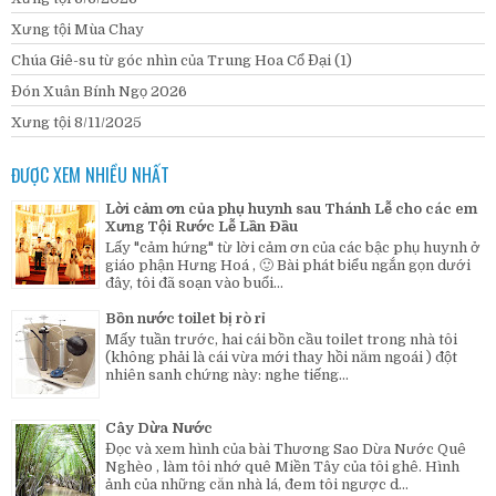
Xưng tội Mùa Chay
Chúa Giê-su từ góc nhìn của Trung Hoa Cổ Đại (1)
Đón Xuân Bính Ngọ 2026
Xưng tội 8/11/2025
ĐƯỢC XEM NHIỀU NHẤT
Lời cảm ơn của phụ huynh sau Thánh Lễ cho các em
Xưng Tội Rước Lễ Lần Đầu
Lấy "cảm hứng" từ lời cảm ơn của các bậc phụ huynh ở
giáo phận Hưng Hoá , 🙂 Bài phát biểu ngắn gọn dưới
đây, tôi đã soạn vào buổi...
Bồn nước toilet bị rò rỉ
Mấy tuần trước, hai cái bồn cầu toilet trong nhà tôi
(không phải là cái vừa mới thay hồi năm ngoái ) đột
nhiên sanh chứng này: nghe tiếng...
Cây Dừa Nước
Đọc và xem hình của bài Thương Sao Dừa Nước Quê
Nghèo , làm tôi nhớ quê Miền Tây của tôi ghê. Hình
ảnh của những căn nhà lá, đem tôi ngược d...