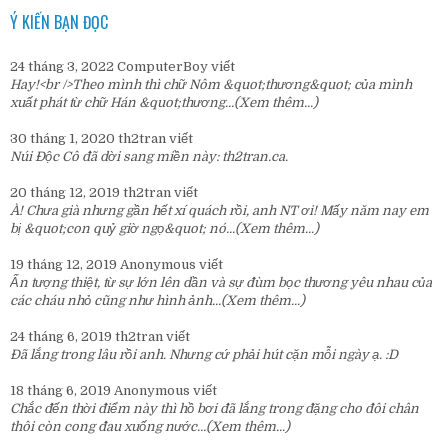
Ý KIẾN BẠN ĐỌC
24 tháng 3, 2022
ComputerBoy
viết
Hay!<br />Theo mình thì chữ Nôm &quot;thương&quot; của mình
xuất phát từ chữ Hán &quot;thương...
(Xem thêm...)
30 tháng 1, 2020
th2tran
viết
Núi Độc Cô đã dời sang miền này:
th2tran.ca
.
20 tháng 12, 2019
th2tran
viết
À! Chưa già nhưng gần hết xí quách rồi, anh NT ơi! Mấy năm nay em
bị &quot;con quỷ giờ ngọ&quot; nó...
(Xem thêm...)
19 tháng 12, 2019
Anonymous
viết
Ấn tượng thiệt, từ sự lớn lên dần và sự đùm bọc thương yêu nhau của
các cháu nhỏ cũng như hình ảnh...
(Xem thêm...)
24 tháng 6, 2019
th2tran
viết
Đã lắng trong lâu rồi anh. Nhưng cứ phải hút cặn mỗi ngày ạ. :D
18 tháng 6, 2019
Anonymous
viết
Chắc đến thời điểm này thì hồ bơi đã lắng trong đặng cho đôi chân
thôi còn cong đau xuống nước...
(Xem thêm...)