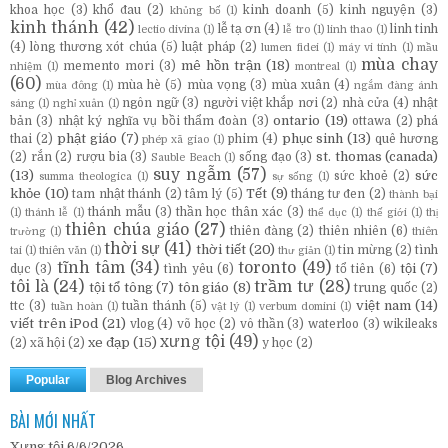
khoa học
(3)
khổ đau
(2)
kinh doanh
(5)
kinh nguyện
(3)
khủng bố
(1)
kinh thánh
(42)
lễ tạ ơn
(4)
linh tinh
lectio divina
(1)
lễ tro
(1)
linh thao
(1)
(4)
lòng thương xót chúa
(5)
luật pháp
(2)
lumen fidei
(1)
máy vi tính
(1)
mầu
mùa chay
mê hồn trận
(18)
memento mori
(3)
nhiệm
(1)
montreal
(1)
(60)
mùa hè
(5)
mùa vọng
(3)
mùa xuân
(4)
mùa đông
(1)
ngắm đàng ánh
ngôn ngữ
(3)
người việt khắp nơi
(2)
nhà cửa
(4)
nhật
sáng
(1)
nghỉ xuân
(1)
ontario
(19)
bản
(3)
nhật ký nghĩa vụ bồi thẩm đoàn
(3)
ottawa
(2)
phá
phật giáo
(7)
phục sinh
(13)
thai
(2)
phim
(4)
quê hương
phép xã giao
(1)
st. thomas (canada)
(2)
rắn
(2)
rượu bia
(3)
sống đạo
(3)
Sauble Beach
(1)
suy ngẫm
(57)
(13)
sức
sức khoẻ
(2)
summa theologica
(1)
sự sống
(1)
khỏe
(10)
Tết
(9)
tam nhật thánh
(2)
tâm lý
(5)
tháng tư đen
(2)
thành bại
thánh mẫu
(3)
thần học thân xác
(3)
(1)
thánh lễ
(1)
thể dục
(1)
thế giới
(1)
thị
thiên chúa giáo
(27)
thiên đàng
(2)
thiên nhiên
(6)
trường
(1)
thiên
thời sự
(41)
thời tiết
(20)
tin mừng
(2)
tình
tai
(1)
thiên văn
(1)
thư giản
(1)
tĩnh tâm
(34)
toronto
(49)
tội
(7)
dục
(3)
tình yêu
(6)
tổ tiên
(6)
tôi là
(24)
trầm tư
(28)
tội tổ tông
(7)
tôn giáo
(8)
trung quốc
(2)
việt nam
(14)
ttc
(3)
tuần thánh
(5)
tuần hoàn
(1)
vật lý
(1)
verbum domini
(1)
viết trên iPod
(21)
vlog
(4)
võ học
(2)
vô thần
(3)
waterloo
(3)
wikileaks
xưng tội
(49)
xe đạp
(15)
(2)
xã hội
(2)
y học
(2)
Popular
Blog Archives
BÀI MỚI NHẤT
Xưng tội 6/6/2026