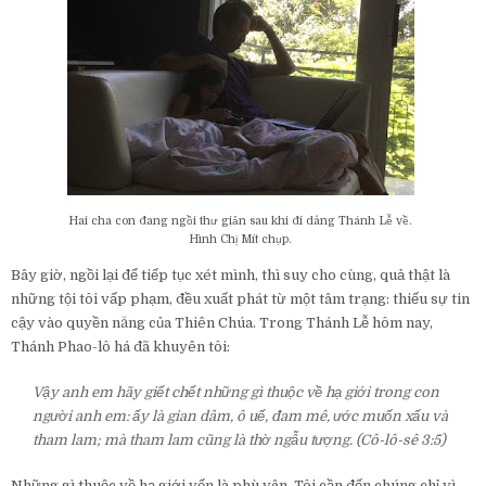
Hai cha con đang ngồi thư giản sau khi đi dâng Thánh Lễ về.
Hình Chị Mít chụp.
Bây giờ, ngồi lại để tiếp tục xét mình, thì suy cho cùng, quả thật là
những tội tôi vấp phạm, đều xuất phát từ một tâm trạng: thiếu sự tin
cậy vào quyền năng của Thiên Chúa. Trong Thánh Lễ hôm nay,
Thánh Phao-lô há đã khuyên tôi:
Vậy anh em hãy giết chết những gì thuộc về hạ giới trong con
người anh em: ấy là gian dâm, ô uế, đam mê, ước muốn xấu và
tham lam; mà tham lam cũng là thờ ngẫu tượng. (Cô-lô-sê 3:5)
Những gì thuộc về hạ giới vốn là phù vân. Tôi cần đến chúng chỉ vì