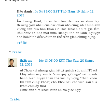
Nặc danh
lúc 04:39:00 EST Thứ Năm, 19 tháng 12,
2019
Ấn tượng thiệt, từ sự lớn lên dần và sự đùm bọc
thương yêu nhau của các cháu nhỏ cũng như hình ảnh
xuống tấn của bản thân Cô Độc Khách chưa già lắm.
Cầu chúc cả nhà một mùa Giáng Sinh an lành, nguyện
cho hoà bình đến với toàn thể trần gian chung đụng.--
Trả lời
Trả lời
th2tran
lúc 13:08:00 EST Thứ Sáu, 20 tháng
12, 2019
À! Chưa già nhưng gần hết xí quách rồi, anh NT ơi!
Mấy năm nay em bị "con quỷ giờ ngọ" nó hoành
hành. Rèn luyện thân thể với hy vọng "thân khỏe
thì tâm cũng khỏe", cho khỏi rơi vào vực sâu của
trầm cảm ấy thôi.
Chúc anh sức khỏe, bình an, và giác ngộ!
Trả lời