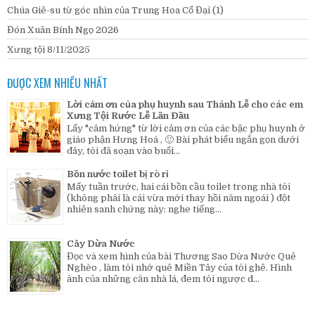
Chúa Giê-su từ góc nhìn của Trung Hoa Cổ Đại (1)
Đón Xuân Bính Ngọ 2026
Xưng tội 8/11/2025
ĐƯỢC XEM NHIỀU NHẤT
Lời cảm ơn của phụ huynh sau Thánh Lễ cho các em
Xưng Tội Rước Lễ Lần Đầu
Lấy "cảm hứng" từ lời cảm ơn của các bậc phụ huynh ở
giáo phận Hưng Hoá , 🙂 Bài phát biểu ngắn gọn dưới
đây, tôi đã soạn vào buổi...
Bồn nước toilet bị rò rỉ
Mấy tuần trước, hai cái bồn cầu toilet trong nhà tôi
(không phải là cái vừa mới thay hồi năm ngoái ) đột
nhiên sanh chứng này: nghe tiếng...
Cây Dừa Nước
Đọc và xem hình của bài Thương Sao Dừa Nước Quê
Nghèo , làm tôi nhớ quê Miền Tây của tôi ghê. Hình
ảnh của những căn nhà lá, đem tôi ngược d...