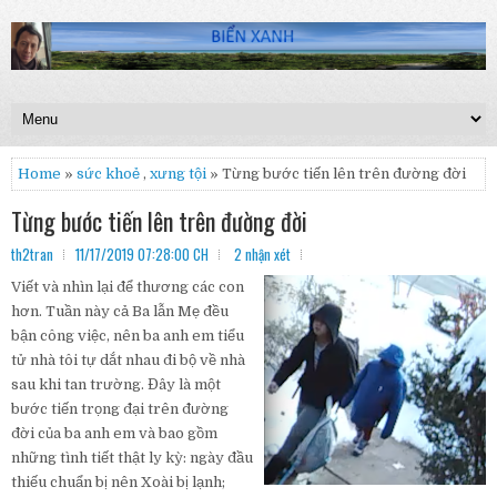
Home
»
sức khoẻ
,
xưng tội
» Từng bước tiến lên trên đường đời
Từng bước tiến lên trên đường đời
th2tran
11/17/2019 07:28:00 CH
2 nhận xét
Viết và nhìn lại để thương các con
hơn. Tuần này cả Ba lẫn Mẹ đều
bận công việc, nên ba anh em tiểu
tử nhà tôi tự dắt nhau đi bộ về nhà
sau khi tan trường. Đây là một
bước tiến trọng đại trên đường
đời của ba anh em và bao gồm
những tình tiết thật ly kỳ: ngày đầu
thiếu chuẩn bị nên Xoài bị lạnh;