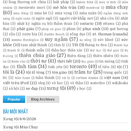
(4)
lòng thương xót chúa
(5)
luật pháp
(2)
lumen fidei
(1)
máy vi tính
(1)
mầu
mùa chay
mê hồn trận
(18)
memento mori
(3)
nhiệm
(1)
montreal
(1)
(60)
mùa hè
(5)
mùa vọng
(3)
mùa xuân
(4)
mùa đông
(1)
ngắm đàng ánh
ngôn ngữ
(3)
người việt khắp nơi
(2)
nhà cửa
(4)
nhật
sáng
(1)
nghỉ xuân
(1)
ontario
(19)
bản
(3)
nhật ký nghĩa vụ bồi thẩm đoàn
(3)
ottawa
(2)
phá
phật giáo
(7)
phục sinh
(13)
thai
(2)
phim
(4)
quê hương
phép xã giao
(1)
st. thomas (canada)
(2)
rắn
(2)
rượu bia
(3)
sống đạo
(3)
Sauble Beach
(1)
suy ngẫm
(57)
(13)
sức
sức khoẻ
(2)
summa theologica
(1)
sự sống
(1)
khỏe
(10)
Tết
(9)
tam nhật thánh
(2)
tâm lý
(5)
tháng tư đen
(2)
thành bại
thánh mẫu
(3)
thần học thân xác
(3)
(1)
thánh lễ
(1)
thể dục
(1)
thế giới
(1)
thị
thiên chúa giáo
(27)
thiên đàng
(2)
thiên nhiên
(6)
trường
(1)
thiên
thời sự
(41)
thời tiết
(20)
tin mừng
(2)
tình
tai
(1)
thiên văn
(1)
thư giản
(1)
tĩnh tâm
(34)
toronto
(49)
tội
(7)
dục
(3)
tình yêu
(6)
tổ tiên
(6)
tôi là
(24)
trầm tư
(28)
tội tổ tông
(7)
tôn giáo
(8)
trung quốc
(2)
việt nam
(14)
ttc
(3)
tuần thánh
(5)
tuần hoàn
(1)
vật lý
(1)
verbum domini
(1)
viết trên iPod
(21)
vlog
(4)
võ học
(2)
vô thần
(3)
waterloo
(3)
wikileaks
xưng tội
(49)
xe đạp
(15)
(2)
xã hội
(2)
y học
(2)
Popular
Blog Archives
BÀI MỚI NHẤT
Xưng tội 6/6/2026
Xưng tội Mùa Chay