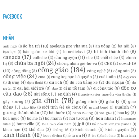
FACEBOOK
NHÃN
ảo ba trì
(10)
apologia pro vita sua
(3)
ăn uống
(2)
bà nội
(5)
anh ngữ
(1)
bí tích thánh thể
(8)
bảo quản xe ôtô
(4)
benedictxvi
(3)
bạo lực
(1)
canada
(37)
cầu nguyện
(11)
catholic
(2)
cbc
(2)
chết chóc
(3)
chính
chúa ba ngôi
(24)
covid-19
trị
(6)
chứng nhân giê-hô-va
(3)
CNE
(2)
công giáo
(134)
(10)
cộng đồng
(3)
công nghệ
(6)
cộng sản
(2)
công việc
(24)
cung tự phục hổ quyền
(2)
cuối tuần
(6)
cuba
(1)
dạy con
du lịch
(9)
du ngoạn
(9)
dị ứng
(4)
du lịch bằng xe
(2)
(1)
dịch thuật
(1)
dụ
độc cô
đại hội giới trẻ
(3)
đêm tối tăm
(5)
đi công tác
(3)
ngôn
(1)
đạo
(1)
cầu đạo
(36)
đời sống
(5)
english
(4)
francis-xavier nguyễn văn thuận
(1)
gia đình
(79)
giáng sinh
(8)
giáo lý
(9)
gãy xương
(5)
giao
guelph
(7)
thông
(5)
giới tính
(4)
gò công
(6)
giao tiếp
(1)
grand bend
(1)
gương thánh nhân
(10)
hài hước
(2)
hoa kỳ
(5)
hành hương
(1)
hòa giải
(1)
hồi tưởng
(8)
hôn nhân
(7)
hỏa ngục
(3)
hội hè
(2)
hội thánh
(3)
humanae
jpii
(8)
huntsville
(2)
vitae
(1)
hứa hẹn đầu năm
(1)
kế hoạch kungfu panda
(1)
khoa học
(3)
khổ đau
(2)
kinh doanh
(5)
kinh nguyện
(3)
khủng bố
(1)
kinh thánh
(42)
lễ tạ ơn
(4)
linh tinh
lectio divina
(1)
lễ tro
(1)
linh thao
(1)