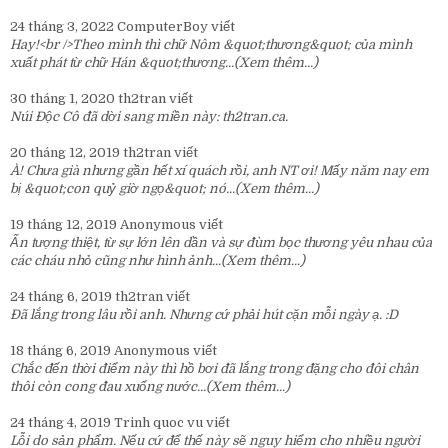
24 tháng 3, 2022
ComputerBoy
viết
Hay!<br />Theo mình thì chữ Nôm &quot;thương&quot; của mình
xuất phát từ chữ Hán &quot;thương...
(Xem thêm...)
30 tháng 1, 2020
th2tran
viết
Núi Độc Cô đã dời sang miền này:
th2tran.ca
.
20 tháng 12, 2019
th2tran
viết
À! Chưa già nhưng gần hết xí quách rồi, anh NT ơi! Mấy năm nay em
bị &quot;con quỷ giờ ngọ&quot; nó...
(Xem thêm...)
19 tháng 12, 2019
Anonymous
viết
Ấn tượng thiệt, từ sự lớn lên dần và sự đùm bọc thương yêu nhau của
các cháu nhỏ cũng như hình ảnh...
(Xem thêm...)
24 tháng 6, 2019
th2tran
viết
Đã lắng trong lâu rồi anh. Nhưng cứ phải hút cặn mỗi ngày ạ. :D
18 tháng 6, 2019
Anonymous
viết
Chắc đến thời điểm này thì hồ bơi đã lắng trong đặng cho đôi chân
thôi còn cong đau xuống nước...
(Xem thêm...)
24 tháng 4, 2019
Trinh quoc vu
viết
Lỗi do sản phẩm. Nếu cứ để thế này sẽ nguy hiểm cho nhiều người