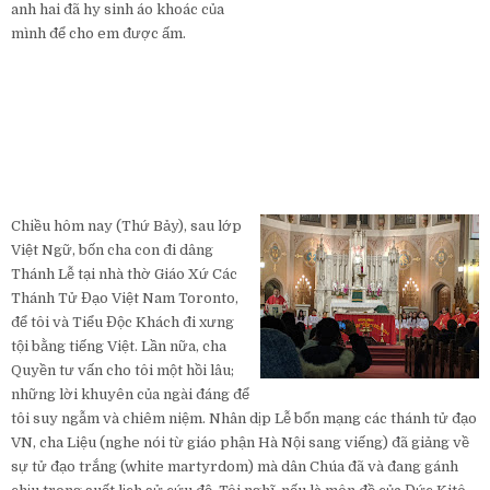
anh hai đã hy sinh áo khoác của
mình để cho em được ấm.
Chiều hôm nay (Thứ Bảy), sau lớp
Việt Ngữ, bốn cha con đi dâng
Thánh Lễ tại nhà thờ Giáo Xứ Các
Thánh Tử Đạo Việt Nam Toronto,
để tôi và Tiểu Độc Khách đi xưng
tội bằng tiếng Việt. Lần nữa, cha
Quyền tư vấn cho tôi một hồi lâu;
những lời khuyên của ngài đáng để
tôi suy ngẫm và chiêm niệm. Nhân dịp Lễ bổn mạng các thánh tử đạo
VN, cha Liệu (nghe nói từ giáo phận Hà Nội sang viếng) đã giảng về
sự tử đạo trắng (white martyrdom) mà dân Chúa đã và đang gánh