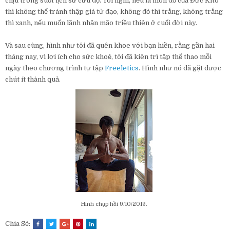
chịu trong suốt lịch sử cứu độ. Tôi nghĩ, nếu là môn đồ của Đức Kitô
thì không thể tránh thập giá tử đạo, không đỏ thì trắng, không trắng
thì xanh, nếu muốn lãnh nhận mão triều thiên ở cuối đời này.
Và sau cùng, hình như tôi đã quên khoe với bạn hiền, rằng gần hai
tháng nay, vì lợi ích cho sức khoẻ, tôi đã kiên trì tập thể thao mỗi
ngày theo chương trình tự tập
Freeletics
. Hình như nó đã gặt được
chút ít thành quả.
Hình chụp hồi 9/10/2019.
Chia Sẻ: