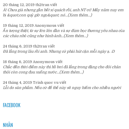
20 tháng 12, 2019
th2tran
viết
À! Chưa già nhưng gần hết xí quách rồi, anh NT ơi! Mấy năm nay em
bị &quot;con quỷ giờ ngọ&quot; nó...
(Xem thêm...)
19 tháng 12, 2019
Anonymous
viết
Ấn tượng thiệt, từ sự lớn lên dần và sự đùm bọc thương yêu nhau của
các cháu nhỏ cũng như hình ảnh...
(Xem thêm...)
24 tháng 6, 2019
th2tran
viết
Đã lắng trong lâu rồi anh. Nhưng cứ phải hút cặn mỗi ngày ạ. :D
18 tháng 6, 2019
Anonymous
viết
Chắc đến thời điểm này thì hồ bơi đã lắng trong đặng cho đôi chân
thôi còn cong đau xuống nước...
(Xem thêm...)
24 tháng 4, 2019
Trinh quoc vu
viết
Lỗi do sản phẩm. Nếu cứ để thế này sẽ nguy hiểm cho nhiều người
FACEBOOK
NHÃN