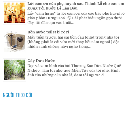
Lời cảm ơn của phụ huynh sau Thánh Lễ cho các em
Xưng Tội Rước Lễ Lần Đầu
Lấy "cảm hứng" từ lời cảm ơn của các bậc phụ huynh ở
giáo phận Hưng Hoá , 🙂 Bài phát biểu ngắn gọn dưới
đây, tôi đã soạn vào buổi...
Bồn nước toilet bị rò rỉ
Mấy tuần trước, hai cái bồn cầu toilet trong nhà tôi
(không phải là cái vừa mới thay hồi năm ngoái ) đột
nhiên sanh chứng này: nghe tiếng...
Cây Dừa Nước
Đọc và xem hình của bài Thương Sao Dừa Nước Quê
Nghèo , làm tôi nhớ quê Miền Tây của tôi ghê. Hình
ảnh của những căn nhà lá, đem tôi ngược d...
NGƯỜI THEO DÕI