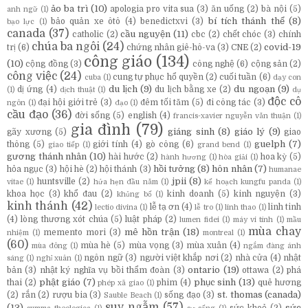
ảo ba trì
(10)
apologia pro vita sua
(3)
ăn uống
(2)
bà nội
(5)
anh ngữ
(1)
bí tích thánh thể
(8)
bảo quản xe ôtô
(4)
benedictxvi
(3)
bạo lực
(1)
canada
(37)
cầu nguyện
(11)
catholic
(2)
cbc
(2)
chết chóc
(3)
chính
chúa ba ngôi
(24)
covid-19
trị
(6)
chứng nhân giê-hô-va
(3)
CNE
(2)
công giáo
(134)
(10)
cộng đồng
(3)
công nghệ
(6)
cộng sản
(2)
công việc
(24)
cung tự phục hổ quyền
(2)
cuối tuần
(6)
cuba
(1)
dạy con
du lịch
(9)
du ngoạn
(9)
dị ứng
(4)
du lịch bằng xe
(2)
(1)
dịch thuật
(1)
dụ
độc cô
đại hội giới trẻ
(3)
đêm tối tăm
(5)
đi công tác
(3)
ngôn
(1)
đạo
(1)
cầu đạo
(36)
đời sống
(5)
english
(4)
francis-xavier nguyễn văn thuận
(1)
gia đình
(79)
giáng sinh
(8)
giáo lý
(9)
gãy xương
(5)
giao
guelph
(7)
thông
(5)
giới tính
(4)
gò công
(6)
giao tiếp
(1)
grand bend
(1)
gương thánh nhân
(10)
hài hước
(2)
hoa kỳ
(5)
hành hương
(1)
hòa giải
(1)
hồi tưởng
(8)
hôn nhân
(7)
hỏa ngục
(3)
hội hè
(2)
hội thánh
(3)
humanae
jpii
(8)
huntsville
(2)
vitae
(1)
hứa hẹn đầu năm
(1)
kế hoạch kungfu panda
(1)
khoa học
(3)
khổ đau
(2)
kinh doanh
(5)
kinh nguyện
(3)
khủng bố
(1)
kinh thánh
(42)
lễ tạ ơn
(4)
linh tinh
lectio divina
(1)
lễ tro
(1)
linh thao
(1)
(4)
lòng thương xót chúa
(5)
luật pháp
(2)
lumen fidei
(1)
máy vi tính
(1)
mầu
mùa chay
mê hồn trận
(18)
memento mori
(3)
nhiệm
(1)
montreal
(1)
(60)
mùa hè
(5)
mùa vọng
(3)
mùa xuân
(4)
mùa đông
(1)
ngắm đàng ánh
ngôn ngữ
(3)
người việt khắp nơi
(2)
nhà cửa
(4)
nhật
sáng
(1)
nghỉ xuân
(1)
ontario
(19)
bản
(3)
nhật ký nghĩa vụ bồi thẩm đoàn
(3)
ottawa
(2)
phá
phật giáo
(7)
phục sinh
(13)
thai
(2)
phim
(4)
quê hương
phép xã giao
(1)
st. thomas (canada)
(2)
rắn
(2)
rượu bia
(3)
sống đạo
(3)
Sauble Beach
(1)
suy ngẫm
(57)
(13)
sức
sức khoẻ
(2)