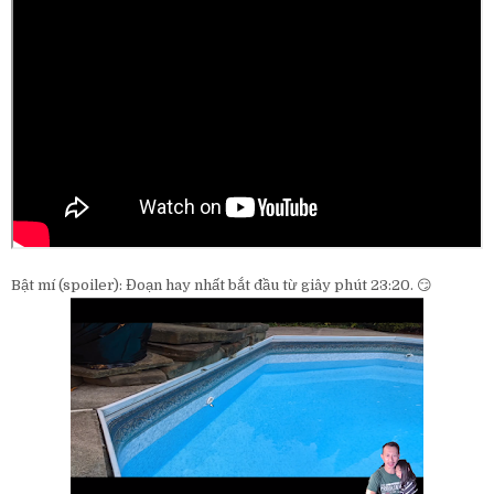
Bật mí (spoiler): Đoạn hay nhất bắt đầu từ giây phút 23:20. 😏