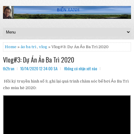
Home
»
ảo ba trì
,
vlog
» Vlog#3: Dự Án Ảo Ba Trì 2020
Vlog#3: Dự Án Ảo Ba Trì 2020
th2tran
10/14/2020 12:34:00 SA
Không có nhận xét nào
Hồi ký truyền hình số 3, ghi lại quá trình chăm sóc bể bơi Ảo Ba Trì
cho mùa hè 2020: