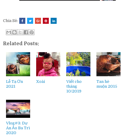
Chia Sẻ:
Related Posts:
Lễ Tạ Ơn
Xoài
Viết cho
Tan hè
2021
tháng
muộn 2015
10/2019
Vlog#3: Dự
Án Ảo Ba Trì
2020