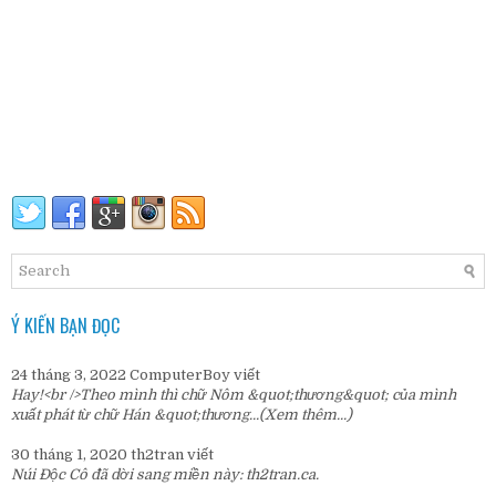
Ý KIẾN BẠN ĐỌC
24 tháng 3, 2022
ComputerBoy
viết
Hay!<br />Theo mình thì chữ Nôm &quot;thương&quot; của mình
xuất phát từ chữ Hán &quot;thương...
(Xem thêm...)
30 tháng 1, 2020
th2tran
viết
Núi Độc Cô đã dời sang miền này:
th2tran.ca
.