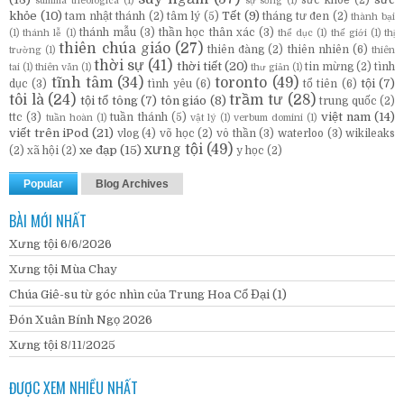
summa theologica
(1)
sự sống
(1)
khỏe
(10)
Tết
(9)
tam nhật thánh
(2)
tâm lý
(5)
tháng tư đen
(2)
thành bại
thánh mẫu
(3)
thần học thân xác
(3)
(1)
thánh lễ
(1)
thể dục
(1)
thế giới
(1)
thị
thiên chúa giáo
(27)
thiên đàng
(2)
thiên nhiên
(6)
trường
(1)
thiên
thời sự
(41)
thời tiết
(20)
tin mừng
(2)
tình
tai
(1)
thiên văn
(1)
thư giản
(1)
tĩnh tâm
(34)
toronto
(49)
tội
(7)
dục
(3)
tình yêu
(6)
tổ tiên
(6)
tôi là
(24)
trầm tư
(28)
tội tổ tông
(7)
tôn giáo
(8)
trung quốc
(2)
việt nam
(14)
ttc
(3)
tuần thánh
(5)
tuần hoàn
(1)
vật lý
(1)
verbum domini
(1)
viết trên iPod
(21)
vlog
(4)
võ học
(2)
vô thần
(3)
waterloo
(3)
wikileaks
xưng tội
(49)
xe đạp
(15)
(2)
xã hội
(2)
y học
(2)
Popular
Blog Archives
BÀI MỚI NHẤT
Xưng tội 6/6/2026
Xưng tội Mùa Chay
Chúa Giê-su từ góc nhìn của Trung Hoa Cổ Đại (1)
Đón Xuân Bính Ngọ 2026
Xưng tội 8/11/2025
ĐƯỢC XEM NHIỀU NHẤT