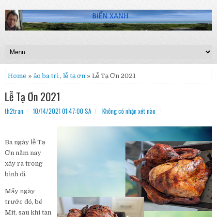
Home
»
ảo ba trì
,
lễ tạ ơn
» Lễ Tạ Ơn 2021
Lễ Tạ Ơn 2021
th2tran
10/14/2021 01:47:00 SA
Không có nhận xét nào
Ba ngày lễ Tạ
Ơn năm nay
xảy ra trong
bình dị.
Mấy ngày
trước đó, bé
Mít, sau khi tan