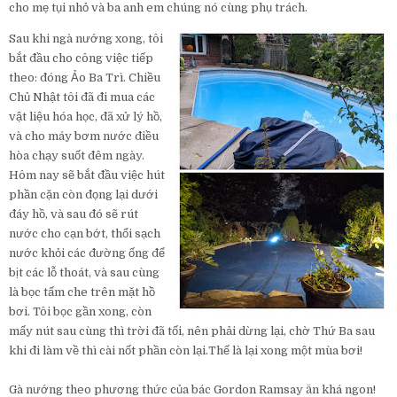
cho mẹ tụi nhỏ và ba anh em chúng nó cùng phụ trách.
Sau khi ngà nướng xong, tôi
bắt đầu cho công việc tiếp
theo: đóng Ảo Ba Trì. Chiều
Chủ Nhật tôi đã đi mua các
vật liệu hóa học, đã xử lý hồ,
và cho máy bơm nước điều
hòa chạy suốt đêm ngày.
Hôm nay sẽ bắt đầu việc hút
phần cặn còn đọng lại dưới
đáy hồ, và sau đó sẽ rút
nước cho cạn bớt, thổi sạch
nước khỏi các đường ống để
bịt các lỗ thoát, và sau cùng
là bọc tấm che trên mặt hồ
bơi. Tôi bọc gần xong, còn
mấy nút sau cùng thì trời đã tối, nên phải dừng lại, chờ Thứ Ba sau
khi đi làm về thì cài nốt phần còn lại.Thế là lại xong một mùa bơi!
Gà nướng theo phương thức của bác Gordon Ramsay ăn khá ngon!