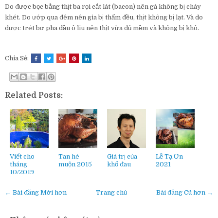
Do được bọc bằng thịt ba rọi cắt lát (bacon) nên gà không bị cháy
khét. Do ướp qua đêm nên gia bị thấm đều, thịt không bị lạt. Và do
được trét bơ pha dầu ô liu nên thịt vừa đủ mềm và không bị khô.
Chia Sẻ:
Related Posts:
Viết cho
Tan hè
Giá trị của
Lễ Tạ Ơn
tháng
muộn 2015
khổ đau
2021
10/2019
← Bài đăng Mới hơn
Trang chủ
Bài đăng Cũ hơn →