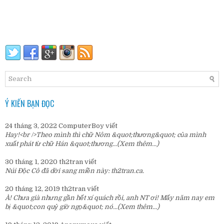
Ý KIẾN BẠN ĐỌC
24 tháng 3, 2022
ComputerBoy
viết
Hay!<br />Theo mình thì chữ Nôm &quot;thương&quot; của mình
xuất phát từ chữ Hán &quot;thương...
(Xem thêm...)
30 tháng 1, 2020
th2tran
viết
Núi Độc Cô đã dời sang miền này:
th2tran.ca
.
20 tháng 12, 2019
th2tran
viết
À! Chưa già nhưng gần hết xí quách rồi, anh NT ơi! Mấy năm nay em
bị &quot;con quỷ giờ ngọ&quot; nó...
(Xem thêm...)