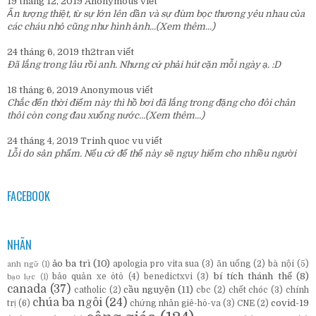
19 tháng 12, 2019
Anonymous
viết
Ấn tượng thiệt, từ sự lớn lên dần và sự đùm bọc thương yêu nhau của
các cháu nhỏ cũng như hình ảnh...
(Xem thêm...)
24 tháng 6, 2019
th2tran
viết
Đã lắng trong lâu rồi anh. Nhưng cứ phải hút cặn mỗi ngày ạ. :D
18 tháng 6, 2019
Anonymous
viết
Chắc đến thời điểm này thì hồ bơi đã lắng trong đặng cho đôi chân
thôi còn cong đau xuống nước...
(Xem thêm...)
24 tháng 4, 2019
Trinh quoc vu
viết
Lỗi do sản phẩm. Nếu cứ để thế này sẽ nguy hiểm cho nhiều người
FACEBOOK
NHÃN
ảo ba trì
(10)
apologia pro vita sua
(3)
ăn uống
(2)
bà nội
(5)
anh ngữ
(1)
bí tích thánh thể
(8)
bảo quản xe ôtô
(4)
benedictxvi
(3)
bạo lực
(1)
canada
(37)
cầu nguyện
(11)
catholic
(2)
cbc
(2)
chết chóc
(3)
chính
chúa ba ngôi
(24)
covid-19
trị
(6)
chứng nhân giê-hô-va
(3)
CNE
(2)