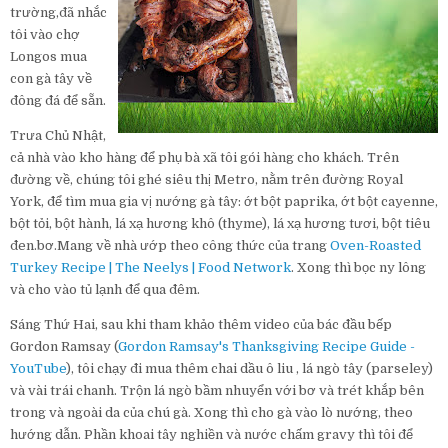
trường,đã nhắc
tôi vào chợ
Longos mua
con gà tây về
đông đá để sẵn.
Trưa Chủ Nhật,
cả nhà vào kho hàng để phụ bà xã tôi gói hàng cho khách. Trên
đường về, chúng tôi ghé siêu thị Metro, nằm trên đường Royal
York, để tìm mua gia vị nướng gà tây: ớt bột paprika, ớt bột cayenne,
bột tỏi, bột hành, lá xạ hương khô (thyme), lá xạ hương tươi, bột tiêu
đen.bơ.Mang về nhà ướp theo công thức của trang
Oven-Roasted
Turkey Recipe | The Neelys | Food Network
. Xong thì bọc ny lông
và cho vào tủ lạnh để qua đêm.
Sáng Thứ Hai, sau khi tham khảo thêm video của bác đầu bếp
Gordon Ramsay (
Gordon Ramsay's Thanksgiving Recipe Guide -
YouTube
), tôi chạy đi mua thêm chai dầu ô liu , lá ngò tây (parseley)
và vài trái chanh. Trộn lá ngò bầm nhuyển với bơ và trét khắp bên
trong và ngoài da của chú gà. Xong thì cho gà vào lò nướng, theo
hướng dẫn. Phần khoai tây nghiền và nước chấm gravy thì tôi để