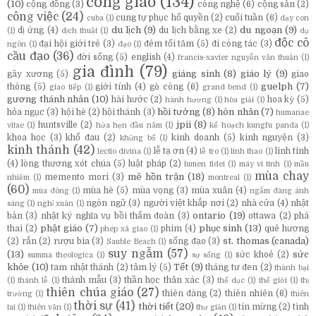
công giáo
(134)
(10)
cộng đồng
(3)
công nghệ
(6)
cộng sản
(2)
công việc
(24)
cung tự phục hổ quyền
(2)
cuối tuần
(6)
cuba
(1)
dạy con
du lịch
(9)
du ngoạn
(9)
dị ứng
(4)
du lịch bằng xe
(2)
(1)
dịch thuật
(1)
dụ
độc cô
đại hội giới trẻ
(3)
đêm tối tăm
(5)
đi công tác
(3)
ngôn
(1)
đạo
(1)
cầu đạo
(36)
đời sống
(5)
english
(4)
francis-xavier nguyễn văn thuận
(1)
gia đình
(79)
giáng sinh
(8)
giáo lý
(9)
gãy xương
(5)
giao
guelph
(7)
thông
(5)
giới tính
(4)
gò công
(6)
giao tiếp
(1)
grand bend
(1)
gương thánh nhân
(10)
hài hước
(2)
hoa kỳ
(5)
hành hương
(1)
hòa giải
(1)
hồi tưởng
(8)
hôn nhân
(7)
hỏa ngục
(3)
hội hè
(2)
hội thánh
(3)
humanae
jpii
(8)
huntsville
(2)
vitae
(1)
hứa hẹn đầu năm
(1)
kế hoạch kungfu panda
(1)
khoa học
(3)
khổ đau
(2)
kinh doanh
(5)
kinh nguyện
(3)
khủng bố
(1)
kinh thánh
(42)
lễ tạ ơn
(4)
linh tinh
lectio divina
(1)
lễ tro
(1)
linh thao
(1)
(4)
lòng thương xót chúa
(5)
luật pháp
(2)
lumen fidei
(1)
máy vi tính
(1)
mầu
mùa chay
mê hồn trận
(18)
memento mori
(3)
nhiệm
(1)
montreal
(1)
(60)
mùa hè
(5)
mùa vọng
(3)
mùa xuân
(4)
mùa đông
(1)
ngắm đàng ánh
ngôn ngữ
(3)
người việt khắp nơi
(2)
nhà cửa
(4)
nhật
sáng
(1)
nghỉ xuân
(1)
ontario
(19)
bản
(3)
nhật ký nghĩa vụ bồi thẩm đoàn
(3)
ottawa
(2)
phá
phật giáo
(7)
phục sinh
(13)
thai
(2)
phim
(4)
quê hương
phép xã giao
(1)
st. thomas (canada)
(2)
rắn
(2)
rượu bia
(3)
sống đạo
(3)
Sauble Beach
(1)
suy ngẫm
(57)
(13)
sức
sức khoẻ
(2)
summa theologica
(1)
sự sống
(1)
khỏe
(10)
Tết
(9)
tam nhật thánh
(2)
tâm lý
(5)
tháng tư đen
(2)
thành bại
thánh mẫu
(3)
thần học thân xác
(3)
(1)
thánh lễ
(1)
thể dục
(1)
thế giới
(1)
thị
thiên chúa giáo
(27)
thiên đàng
(2)
thiên nhiên
(6)
trường
(1)
thiên
thời sự
(41)
thời tiết
(20)
tin mừng
(2)
tình
tai
(1)
thiên văn
(1)
thư giản
(1)