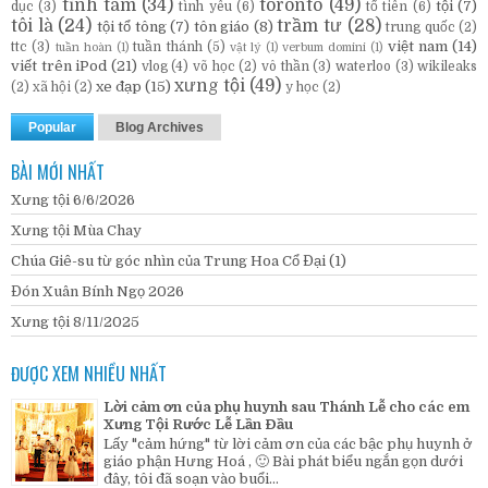
tĩnh tâm
(34)
toronto
(49)
tội
(7)
dục
(3)
tình yêu
(6)
tổ tiên
(6)
tôi là
(24)
trầm tư
(28)
tội tổ tông
(7)
tôn giáo
(8)
trung quốc
(2)
việt nam
(14)
ttc
(3)
tuần thánh
(5)
tuần hoàn
(1)
vật lý
(1)
verbum domini
(1)
viết trên iPod
(21)
vlog
(4)
võ học
(2)
vô thần
(3)
waterloo
(3)
wikileaks
xưng tội
(49)
xe đạp
(15)
(2)
xã hội
(2)
y học
(2)
Popular
Blog Archives
BÀI MỚI NHẤT
Xưng tội 6/6/2026
Xưng tội Mùa Chay
Chúa Giê-su từ góc nhìn của Trung Hoa Cổ Đại (1)
Đón Xuân Bính Ngọ 2026
Xưng tội 8/11/2025
ĐƯỢC XEM NHIỀU NHẤT
Lời cảm ơn của phụ huynh sau Thánh Lễ cho các em
Xưng Tội Rước Lễ Lần Đầu
Lấy "cảm hứng" từ lời cảm ơn của các bậc phụ huynh ở
giáo phận Hưng Hoá , 🙂 Bài phát biểu ngắn gọn dưới
đây, tôi đã soạn vào buổi...