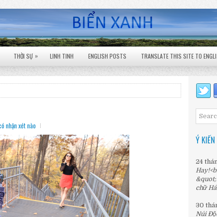
»
THỜI SỰ
LINH TINH
ENGLISH POSTS
TRANSLATE THIS SITE TO ENGL
có nhận xét nào
Ý KIẾN
24 thá
Hay!<b
&quot;
chữ Há
30 thá
Núi Độ