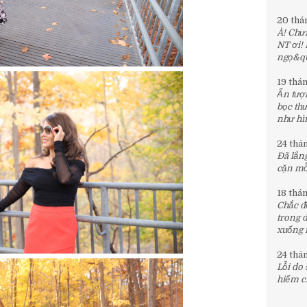
20 thá
À! Chưa
NT ơi!
ngọ&quo
19 thá
Ấn tượn
bọc th
như hìn
24 thá
Đã lắng
cặn mỗi
18 thá
Chắc đế
trong 
xuống 
24 thá
Lỗi do
hiểm c