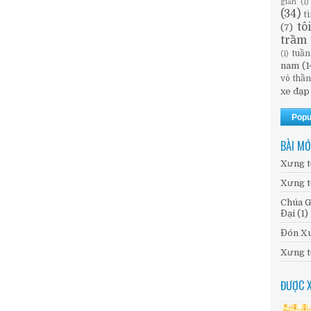
giản
(1)
(34)
t
tô
(7)
trầm 
tuần
(1)
nam
(1
vô thầ
xe đạp
Popu
BÀI MỚ
Xưng t
Xưng t
Chúa G
Đại (1)
Đón Xu
Xưng t
ĐƯỢC 