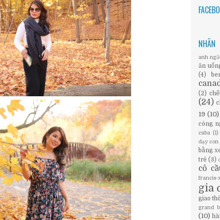
FACEB
NHÃN
anh ng
ăn uốn
(4)
be
cana
(2)
chế
(24)
c
19
(10)
công n
cuba
(1)
dạy con
bằng x
trẻ
(3)
cô c
francis
gia 
giao th
grand 
(10)
hà