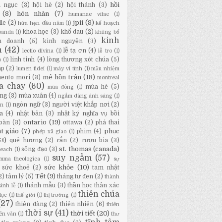
hồi
a ngục
(3)
hội hè
(2)
hội thánh
(3)
(8)
hôn nhân
(7)
humanae vitae
(1)
jpii
(8)
lle
(2)
hứa hẹn đầu năm
(1)
kế hoạch
khoa học
(3)
khổ đau
(2)
panda
(1)
khủng bố
kinh
h doanh
(5)
kinh nguyện
(3)
h
(42)
lễ tạ ơn
(4)
lectio divina
(1)
lễ tro
(1)
linh tinh
(4)
lòng thương xót chúa
(5)
o
(1)
áp
(2)
lumen fidei
(1)
máy vi tính
(1)
mầu nhiệm
mê hồn trận
(18)
ento mori
(3)
montreal
a chay
(60)
mùa hè
(5)
mùa đông
(1)
ng
(3)
mùa xuân
(4)
ngắm đàng ánh sáng
(1)
ngôn ngữ
(3)
người việt khắp nơi
(2)
ân
(1)
a
(4)
nhật bản
(3)
nhật ký nghĩa vụ bồi
ontario
(19)
oàn
(3)
ottawa
(2)
phá thai
t giáo
(7)
phục
phim
(4)
phép xã giao
(1)
13)
quê hương
(2)
rắn
(2)
rượu bia
(3)
st. thomas (canada)
sống đạo
(3)
Beach
(1)
suy ngẫm
(57)
mma theologica
(1)
sự
sức khỏe
(10)
sức khoẻ
(2)
tam nhật
Tết
(9)
2)
tâm lý
(5)
tháng tư đen
(2)
thành
thánh mẫu
(3)
thần học thân xác
ánh lễ
(1)
thiên chúa
dục
(1)
thế giới
(1)
thị trường
(1)
(27)
thiên đàng
(2)
thiên nhiên
(6)
thiên
thời sự
(41)
thời tiết
(20)
iên văn
(1)
thư