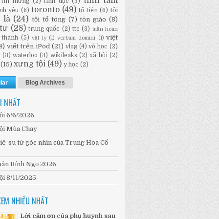
tĩnh tâm
tin mừng
(2)
tình dục
(3)
toronto
(49)
tội
ình yêu
(6)
tổ tiên
(6)
i là
(24)
tội tổ tông
(7)
tôn giáo
(8)
tư
(28)
trung quốc
(2)
ttc
(3)
tuần hoàn
việt
 thánh
(5)
vật lý
(1)
verbum domini
(1)
4)
viết trên iPod
(21)
vlog
(4)
võ học
(2)
n
(3)
waterloo
(3)
wikileaks
(2)
xã hội
(2)
xưng tội
(49)
(15)
y học
(2)
lar
Blog Archives
I NHẤT
ội 6/6/2026
ội Mùa Chay
iê-su từ góc nhìn của Trung Hoa Cổ
ân Bính Ngọ 2026
ội 8/11/2025
XEM NHIỀU NHẤT
Lời cảm ơn của phụ huynh sau