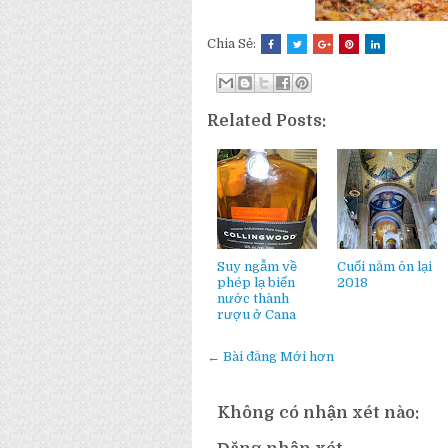
Chia Sẻ:
Related Posts:
Suy ngẫm về
Cuối năm ôn lại
phép lạ biến
2018
nước thành
rượu ở Cana
← Bài đăng Mới hơn
Không có nhận xét nào: