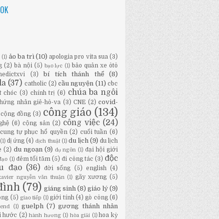
OOK
ảo ba trì
(10)
apologia pro vita sua
(3)
ữ
(1)
g
(2)
bà nội
(5)
bảo quản xe ôtô
bạo lực
(1)
bí tích thánh thể
(8)
nedictxvi
(3)
da
(37)
cầu nguyện
(11)
catholic
(2)
cbc
chúa ba ngôi
t chóc
(3)
chính trị
(6)
covid-
hứng nhân giê-hô-va
(3)
CNE
(2)
công giáo
(134)
cộng đồng
(3)
công việc
(24)
ghệ
(6)
cộng sản
(2)
cung tự phục hổ quyền
(2)
cuối tuần
(6)
du lịch
(9)
dị ứng
(4)
du lịch
(1)
dịch thuật
(1)
du ngoạn
(9)
e
(2)
đại hội giới
dụ ngôn
(1)
độc
đêm tối tăm
(5)
đi công tác
(3)
đạo
(1)
ầu đạo
(36)
đời sống
(5)
english
(4)
gãy xương
(5)
-xavier nguyễn văn thuận
(1)
đình
(79)
giáng sinh
(8)
giáo lý
(9)
ông
(5)
giới tính
(4)
gò công
(6)
giao tiếp
(1)
guelph
(7)
gương thánh nhân
bend
(1)
i hước
(2)
hoa kỳ
hành hương
(1)
hòa giải
(1)