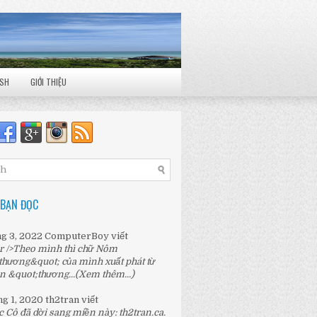
ISH
GIỚI THIỆU
 BẠN ĐỌC
ng 3, 2022
ComputerBoy
viết
r />Theo mình thì chữ Nôm
thương&quot; của mình xuất phát từ
n &quot;thương...
(Xem thêm...)
ng 1, 2020
th2tran
viết
c Cô đã dời sang miền này:
th2tran.ca
.