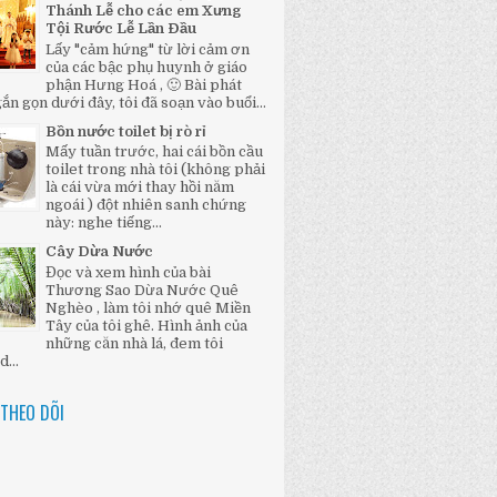
Thánh Lễ cho các em Xưng
Tội Rước Lễ Lần Đầu
Lấy "cảm hứng" từ lời cảm ơn
của các bậc phụ huynh ở giáo
phận Hưng Hoá , 🙂 Bài phát
ắn gọn dưới đây, tôi đã soạn vào buổi...
Bồn nước toilet bị rò rỉ
Mấy tuần trước, hai cái bồn cầu
toilet trong nhà tôi (không phải
là cái vừa mới thay hồi năm
ngoái ) đột nhiên sanh chứng
này: nghe tiếng...
Cây Dừa Nước
Đọc và xem hình của bài
Thương Sao Dừa Nước Quê
Nghèo , làm tôi nhớ quê Miền
Tây của tôi ghê. Hình ảnh của
những căn nhà lá, đem tôi
...
THEO DÕI