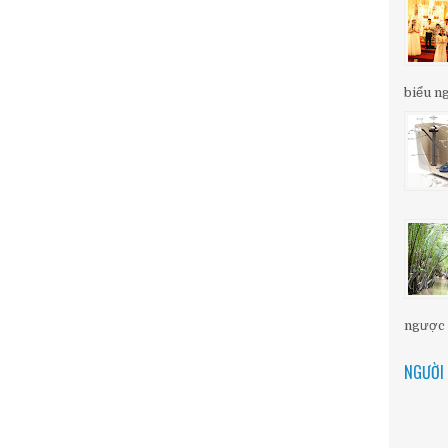
biểu ng
ngược d
NGƯỜI 