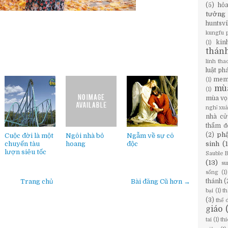
(5)
hỏ
tưởng
huntsvi
kungfu 
kin
(1)
thán
linh tha
luật ph
mem
(1)
mù
(1)
mùa vọ
nghỉ xu
nhà cử
thẩm đ
phậ
(2)
Cuộc đời là một
Ngôi nhà bỏ
Ngẫm về sự cô
chuyến tàu
hoang
độc
sinh
(
lượn siêu tốc
Sauble 
(13)
su
sống
(1)
Trang chủ
Bài đăng Cũ hơn →
thánh
(
bại
(1)
th
(3)
thể 
giáo
tai
(1)
th