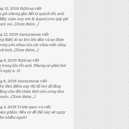
ng 12, 2019
th2tran
viết
 già nhưng gần hết xí quách rồi, anh
 Mấy năm nay em bị &quot;con quỷ giờ
t; nó...
(Xem thêm...)
ng 12, 2019
Anonymous
viết
g thiệt, từ sự lớn lên dần và sự đùm
ương yêu nhau của các cháu nhỏ cũng
h ảnh...
(Xem thêm...)
ng 6, 2019
th2tran
viết
 trong lâu rồi anh. Nhưng cứ phải hút
 ngày ạ. :D
ng 6, 2019
Anonymous
viết
n thời điểm này thì hồ bơi đã lắng
đặng cho đôi chân thôi còn cong đau
nước...
(Xem thêm...)
ng 4, 2019
Trinh quoc vu
viết
 sản phẩm. Nếu cứ để thế này sẽ nguy
ho nhiều người