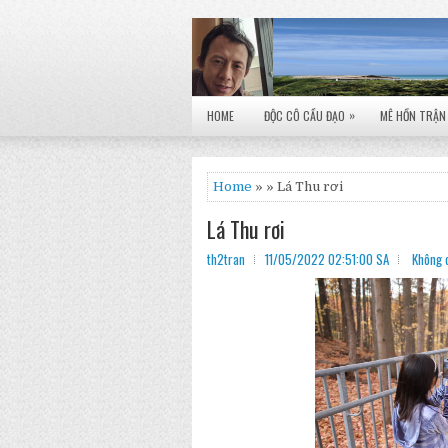
»
HOME
ĐỘC CÔ CẦU ĐẠO
MÊ HỒN TRẬN
Home
» » Lá Thu rơi
Lá Thu rơi
th2tran
11/05/2022 02:51:00 SA
Không 