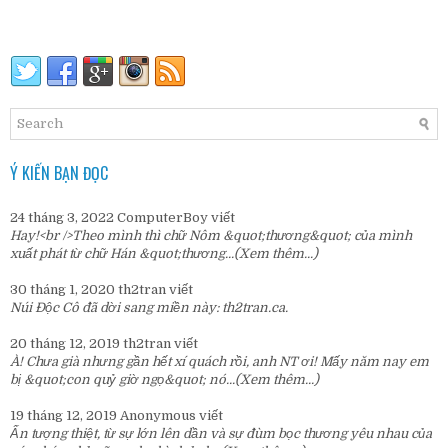
Ý KIẾN BẠN ĐỌC
24 tháng 3, 2022
ComputerBoy
viết
Hay!<br />Theo mình thì chữ Nôm &quot;thương&quot; của mình
xuất phát từ chữ Hán &quot;thương...
(Xem thêm...)
30 tháng 1, 2020
th2tran
viết
Núi Độc Cô đã dời sang miền này:
th2tran.ca
.
20 tháng 12, 2019
th2tran
viết
À! Chưa già nhưng gần hết xí quách rồi, anh NT ơi! Mấy năm nay em
bị &quot;con quỷ giờ ngọ&quot; nó...
(Xem thêm...)
19 tháng 12, 2019
Anonymous
viết
Ấn tượng thiệt, từ sự lớn lên dần và sự đùm bọc thương yêu nhau của