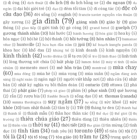
du lịch
(9)
du ngoạn
(9)
dị ứng
(4)
du lịch bằng xe
(2)
(1)
dịch thuật
(1)
dụ
độc cô
đại hội giới trẻ
(3)
đêm tối tăm
(5)
đi công tác
(3)
ngôn
(1)
đạo
(1)
cầu đạo
(36)
đời sống
(5)
english
(4)
francis-xavier nguyễn văn thuận
(1)
gia đình
(79)
giáng sinh
(8)
giáo lý
(9)
gãy xương
(5)
giao
guelph
(7)
thông
(5)
giới tính
(4)
gò công
(6)
giao tiếp
(1)
grand bend
(1)
gương thánh nhân
(10)
hài hước
(2)
hoa kỳ
(5)
hành hương
(1)
hòa giải
(1)
hồi tưởng
(8)
hôn nhân
(7)
hỏa ngục
(3)
hội hè
(2)
hội thánh
(3)
humanae
jpii
(8)
huntsville
(2)
vitae
(1)
hứa hẹn đầu năm
(1)
kế hoạch kungfu panda
(1)
khoa học
(3)
khổ đau
(2)
kinh doanh
(5)
kinh nguyện
(3)
khủng bố
(1)
kinh thánh
(42)
lễ tạ ơn
(4)
linh tinh
lectio divina
(1)
lễ tro
(1)
linh thao
(1)
(4)
lòng thương xót chúa
(5)
luật pháp
(2)
lumen fidei
(1)
máy vi tính
(1)
mầu
mùa chay
mê hồn trận
(18)
memento mori
(3)
nhiệm
(1)
montreal
(1)
(60)
mùa hè
(5)
mùa vọng
(3)
mùa xuân
(4)
mùa đông
(1)
ngắm đàng ánh
ngôn ngữ
(3)
người việt khắp nơi
(2)
nhà cửa
(4)
nhật
sáng
(1)
nghỉ xuân
(1)
ontario
(19)
bản
(3)
nhật ký nghĩa vụ bồi thẩm đoàn
(3)
ottawa
(2)
phá
phật giáo
(7)
phục sinh
(13)
thai
(2)
phim
(4)
quê hương
phép xã giao
(1)
st. thomas (canada)
(2)
rắn
(2)
rượu bia
(3)
sống đạo
(3)
Sauble Beach
(1)
suy ngẫm
(57)
(13)
sức
sức khoẻ
(2)
summa theologica
(1)
sự sống
(1)
khỏe
(10)
Tết
(9)
tam nhật thánh
(2)
tâm lý
(5)
tháng tư đen
(2)
thành bại
thánh mẫu
(3)
thần học thân xác
(3)
(1)
thánh lễ
(1)
thể dục
(1)
thế giới
(1)
thị
thiên chúa giáo
(27)
thiên đàng
(2)
thiên nhiên
(6)
trường
(1)
thiên
thời sự
(41)
thời tiết
(20)
tin mừng
(2)
tình
tai
(1)
thiên văn
(1)
thư giản
(1)
tĩnh tâm
(34)
toronto
(49)
tội
(7)
dục
(3)
tình yêu
(6)
tổ tiên
(6)
tôi là
(24)
trầm tư
(28)
tội tổ tông
(7)
tôn giáo
(8)
trung quốc
(2)