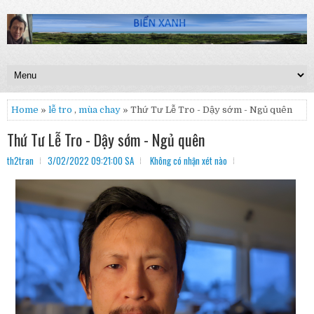
Home
»
lễ tro
,
mùa chay
» Thứ Tư Lễ Tro - Dậy sớm - Ngủ quên
Thứ Tư Lễ Tro - Dậy sớm - Ngủ quên
th2tran
3/02/2022 09:21:00 SA
Không có nhận xét nào