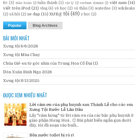
việt nam
(14)
ttc
(3)
tuần thánh
(5)
tuần hoàn
(1)
vật lý
(1)
verbum domini
(1)
viết trên iPod
(21)
vlog
(4)
võ học
(2)
vô thần
(3)
waterloo
(3)
wikileaks
xưng tội
(49)
xe đạp
(15)
(2)
xã hội
(2)
y học
(2)
Popular
Blog Archives
BÀI MỚI NHẤT
Xưng tội 6/6/2026
Xưng tội Mùa Chay
Chúa Giê-su từ góc nhìn của Trung Hoa Cổ Đại (1)
Đón Xuân Bính Ngọ 2026
Xưng tội 8/11/2025
ĐƯỢC XEM NHIỀU NHẤT
Lời cảm ơn của phụ huynh sau Thánh Lễ cho các em
Xưng Tội Rước Lễ Lần Đầu
Lấy "cảm hứng" từ lời cảm ơn của các bậc phụ huynh ở
giáo phận Hưng Hoá , 🙂 Bài phát biểu ngắn gọn dưới
đây, tôi đã soạn vào buổi...
Bồn nước toilet bị rò rỉ