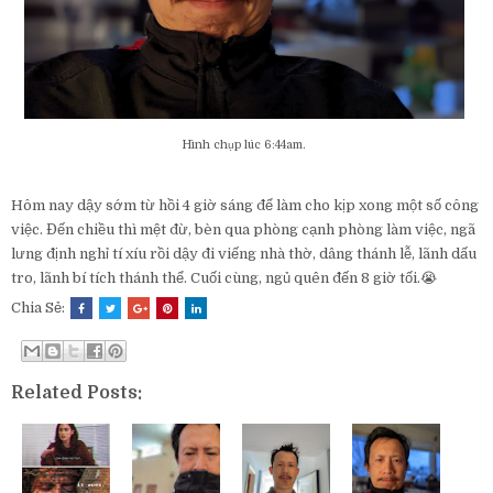
Hình chụp lúc 6:44am.
Hôm nay dậy sớm từ hồi 4 giờ sáng để làm cho kịp xong một số công
việc. Đến chiều thì mệt đừ, bèn qua phòng cạnh phòng làm việc, ngã
lưng định nghỉ tí xíu rồi dậy đi viếng nhà thờ, dâng thánh lễ, lãnh dấu
tro, lãnh bí tích thánh thể. Cuối cùng, ngủ quên đến 8 giờ tối.😭
Chia Sẻ:
Related Posts: