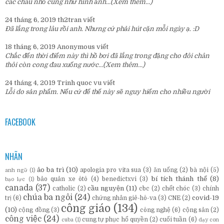
các cháu nhỏ cũng như hình ảnh...
(Xem thêm...)
24 tháng 6, 2019
th2tran
viết
Đã lắng trong lâu rồi anh. Nhưng cứ phải hút cặn mỗi ngày ạ. :D
18 tháng 6, 2019
Anonymous
viết
Chắc đến thời điểm này thì hồ bơi đã lắng trong đặng cho đôi chân
thôi còn cong đau xuống nước...
(Xem thêm...)
24 tháng 4, 2019
Trinh quoc vu
viết
Lỗi do sản phẩm. Nếu cứ để thế này sẽ nguy hiểm cho nhiều người
FACEBOOK
NHÃN
ảo ba trì
(10)
apologia pro vita sua
(3)
ăn uống
(2)
bà nội
(5)
anh ngữ
(1)
bí tích thánh thể
(8)
bảo quản xe ôtô
(4)
benedictxvi
(3)
bạo lực
(1)
canada
(37)
cầu nguyện
(11)
catholic
(2)
cbc
(2)
chết chóc
(3)
chính
chúa ba ngôi
(24)
covid-19
trị
(6)
chứng nhân giê-hô-va
(3)
CNE
(2)
công giáo
(134)
(10)
cộng đồng
(3)
công nghệ
(6)
cộng sản
(2)
công việc
(24)
cung tự phục hổ quyền
(2)
cuối tuần
(6)
cuba
(1)
dạy con