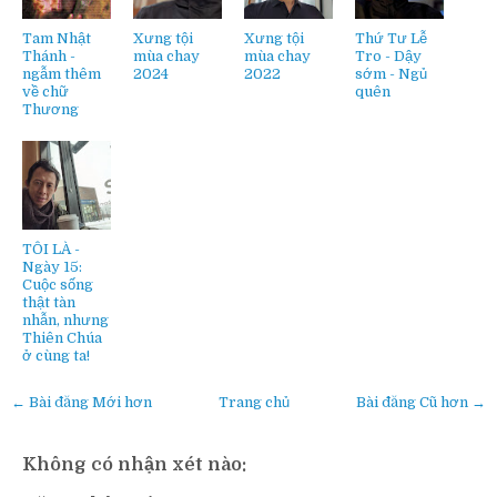
Tam Nhật
Xưng tội
Xưng tội
Thứ Tư Lễ
Thánh -
mùa chay
mùa chay
Tro - Dậy
ngẫm thêm
2024
2022
sớm - Ngủ
về chữ
quên
Thương
TÔI LÀ -
Ngày 15:
Cuộc sống
thật tàn
nhẫn, nhưng
Thiên Chúa
ở cùng ta!
← Bài đăng Mới hơn
Trang chủ
Bài đăng Cũ hơn →
Không có nhận xét nào: