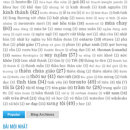
jpii
(8)
huntsville
(2)
vitae
(1)
hứa hẹn đầu năm
(1)
kế hoạch kungfu panda
(1)
khoa học
(3)
khổ đau
(2)
kinh doanh
(5)
kinh nguyện
(3)
khủng bố
(1)
kinh thánh
(42)
lễ tạ ơn
(4)
linh tinh
lectio divina
(1)
lễ tro
(1)
linh thao
(1)
(4)
lòng thương xót chúa
(5)
luật pháp
(2)
lumen fidei
(1)
máy vi tính
(1)
mầu
mùa chay
mê hồn trận
(18)
memento mori
(3)
nhiệm
(1)
montreal
(1)
(60)
mùa hè
(5)
mùa vọng
(3)
mùa xuân
(4)
mùa đông
(1)
ngắm đàng ánh
ngôn ngữ
(3)
người việt khắp nơi
(2)
nhà cửa
(4)
nhật
sáng
(1)
nghỉ xuân
(1)
ontario
(19)
bản
(3)
nhật ký nghĩa vụ bồi thẩm đoàn
(3)
ottawa
(2)
phá
phật giáo
(7)
phục sinh
(13)
thai
(2)
phim
(4)
quê hương
phép xã giao
(1)
st. thomas (canada)
(2)
rắn
(2)
rượu bia
(3)
sống đạo
(3)
Sauble Beach
(1)
suy ngẫm
(57)
(13)
sức
sức khoẻ
(2)
summa theologica
(1)
sự sống
(1)
khỏe
(10)
Tết
(9)
tam nhật thánh
(2)
tâm lý
(5)
tháng tư đen
(2)
thành bại
thánh mẫu
(3)
thần học thân xác
(3)
(1)
thánh lễ
(1)
thể dục
(1)
thế giới
(1)
thị
thiên chúa giáo
(27)
thiên đàng
(2)
thiên nhiên
(6)
trường
(1)
thiên
thời sự
(41)
thời tiết
(20)
tin mừng
(2)
tình
tai
(1)
thiên văn
(1)
thư giản
(1)
tĩnh tâm
(34)
toronto
(49)
tội
(7)
dục
(3)
tình yêu
(6)
tổ tiên
(6)
tôi là
(24)
trầm tư
(28)
tội tổ tông
(7)
tôn giáo
(8)
trung quốc
(2)
việt nam
(14)
ttc
(3)
tuần thánh
(5)
tuần hoàn
(1)
vật lý
(1)
verbum domini
(1)
viết trên iPod
(21)
vlog
(4)
võ học
(2)
vô thần
(3)
waterloo
(3)
wikileaks
xưng tội
(49)
xe đạp
(15)
(2)
xã hội
(2)
y học
(2)
Popular
Blog Archives
BÀI MỚI NHẤT