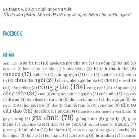
24 tháng 4, 2019
Trinh quoc vu
viết
Lỗi do sản phẩm. Nếu cứ để thế này sẽ nguy hiểm cho nhiều người
FACEBOOK
NHÃN
ảo ba trì
(10)
apologia pro vita sua
(3)
ăn uống
(2)
bà nội
(5)
anh ngữ
(1)
bí tích thánh thể
(8)
bảo quản xe ôtô
(4)
benedictxvi
(3)
bạo lực
(1)
canada
(37)
cầu nguyện
(11)
catholic
(2)
cbc
(2)
chết chóc
(3)
chính
chúa ba ngôi
(24)
covid-19
trị
(6)
chứng nhân giê-hô-va
(3)
CNE
(2)
công giáo
(134)
(10)
cộng đồng
(3)
công nghệ
(6)
cộng sản
(2)
công việc
(24)
cung tự phục hổ quyền
(2)
cuối tuần
(6)
cuba
(1)
dạy con
du lịch
(9)
du ngoạn
(9)
dị ứng
(4)
du lịch bằng xe
(2)
(1)
dịch thuật
(1)
dụ
độc cô
đại hội giới trẻ
(3)
đêm tối tăm
(5)
đi công tác
(3)
ngôn
(1)
đạo
(1)
cầu đạo
(36)
đời sống
(5)
english
(4)
francis-xavier nguyễn văn thuận
(1)
gia đình
(79)
giáng sinh
(8)
giáo lý
(9)
gãy xương
(5)
giao
guelph
(7)
thông
(5)
giới tính
(4)
gò công
(6)
giao tiếp
(1)
grand bend
(1)
gương thánh nhân
(10)
hài hước
(2)
hoa kỳ
(5)
hành hương
(1)
hòa giải
(1)
hồi tưởng
(8)
hôn nhân
(7)
hỏa ngục
(3)
hội hè
(2)
hội thánh
(3)
humanae