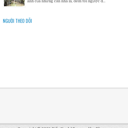
ảnh của những căn nhà lá, đem tôi ngược d...
NGƯỜI THEO DÕI