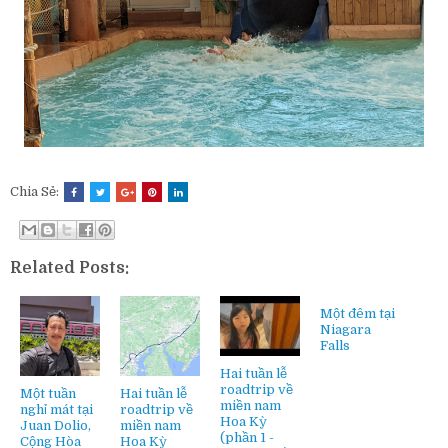
Chia Sẻ:
Related Posts:
Một đêm tại
Niagara
Falls
Hai tuần lễ
roadtrip về
Một tuần
Hai tuần lễ
miền nam
nghỉ mát tại
roadtrip về
Hoa Kỳ
Juan Dolio,
miền nam
(phần 1 -
Cộng Hòa
Hoa Kỳ