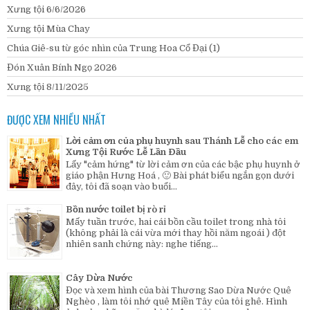
Xưng tội 6/6/2026
Xưng tội Mùa Chay
Chúa Giê-su từ góc nhìn của Trung Hoa Cổ Đại (1)
Đón Xuân Bính Ngọ 2026
Xưng tội 8/11/2025
ĐƯỢC XEM NHIỀU NHẤT
Lời cảm ơn của phụ huynh sau Thánh Lễ cho các em
Xưng Tội Rước Lễ Lần Đầu
Lấy "cảm hứng" từ lời cảm ơn của các bậc phụ huynh ở
giáo phận Hưng Hoá , 🙂 Bài phát biểu ngắn gọn dưới
đây, tôi đã soạn vào buổi...
Bồn nước toilet bị rò rỉ
Mấy tuần trước, hai cái bồn cầu toilet trong nhà tôi
(không phải là cái vừa mới thay hồi năm ngoái ) đột
nhiên sanh chứng này: nghe tiếng...
Cây Dừa Nước
Đọc và xem hình của bài Thương Sao Dừa Nước Quê
Nghèo , làm tôi nhớ quê Miền Tây của tôi ghê. Hình