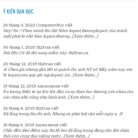
Ý KIẾN BẠN ĐỌC
24 tháng 3, 2022
ComputerBoy
viết
Hay!<br />Theo mình thì chữ Nôm &quot;thương&quot; của mình
xuất phát từ chữ Hán &quot;thương...
(Xem thêm...)
30 tháng 1, 2020
th2tran
viết
Núi Độc Cô đã dời sang miền này:
th2tran.ca
.
20 tháng 12, 2019
th2tran
viết
À! Chưa già nhưng gần hết xí quách rồi, anh NT ơi! Mấy năm nay em
bị &quot;con quỷ giờ ngọ&quot; nó...
(Xem thêm...)
19 tháng 12, 2019
Anonymous
viết
Ấn tượng thiệt, từ sự lớn lên dần và sự đùm bọc thương yêu nhau của
các cháu nhỏ cũng như hình ảnh...
(Xem thêm...)
24 tháng 6, 2019
th2tran
viết
Đã lắng trong lâu rồi anh. Nhưng cứ phải hút cặn mỗi ngày ạ. :D
18 tháng 6, 2019
Anonymous
viết
Chắc đến thời điểm này thì hồ bơi đã lắng trong đặng cho đôi chân
thôi còn cong đau xuống nước...
(Xem thêm...)