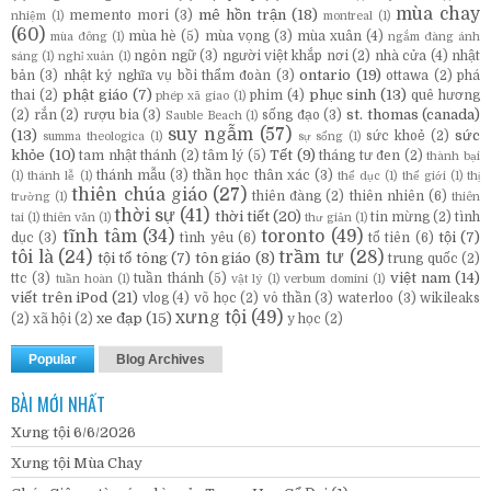
mùa chay
mê hồn trận
(18)
memento mori
(3)
nhiệm
(1)
montreal
(1)
(60)
mùa hè
(5)
mùa vọng
(3)
mùa xuân
(4)
mùa đông
(1)
ngắm đàng ánh
ngôn ngữ
(3)
người việt khắp nơi
(2)
nhà cửa
(4)
nhật
sáng
(1)
nghỉ xuân
(1)
ontario
(19)
bản
(3)
nhật ký nghĩa vụ bồi thẩm đoàn
(3)
ottawa
(2)
phá
phật giáo
(7)
phục sinh
(13)
thai
(2)
phim
(4)
quê hương
phép xã giao
(1)
st. thomas (canada)
(2)
rắn
(2)
rượu bia
(3)
sống đạo
(3)
Sauble Beach
(1)
suy ngẫm
(57)
(13)
sức
sức khoẻ
(2)
summa theologica
(1)
sự sống
(1)
khỏe
(10)
Tết
(9)
tam nhật thánh
(2)
tâm lý
(5)
tháng tư đen
(2)
thành bại
thánh mẫu
(3)
thần học thân xác
(3)
(1)
thánh lễ
(1)
thể dục
(1)
thế giới
(1)
thị
thiên chúa giáo
(27)
thiên đàng
(2)
thiên nhiên
(6)
trường
(1)
thiên
thời sự
(41)
thời tiết
(20)
tin mừng
(2)
tình
tai
(1)
thiên văn
(1)
thư giản
(1)
tĩnh tâm
(34)
toronto
(49)
tội
(7)
dục
(3)
tình yêu
(6)
tổ tiên
(6)
tôi là
(24)
trầm tư
(28)
tội tổ tông
(7)
tôn giáo
(8)
trung quốc
(2)
việt nam
(14)
ttc
(3)
tuần thánh
(5)
tuần hoàn
(1)
vật lý
(1)
verbum domini
(1)
viết trên iPod
(21)
vlog
(4)
võ học
(2)
vô thần
(3)
waterloo
(3)
wikileaks
xưng tội
(49)
xe đạp
(15)
(2)
xã hội
(2)
y học
(2)
Popular
Blog Archives
BÀI MỚI NHẤT
Xưng tội 6/6/2026
Xưng tội Mùa Chay