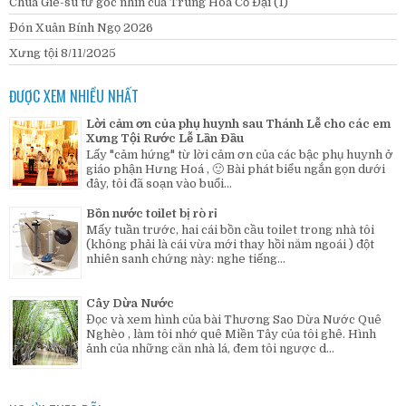
Chúa Giê-su từ góc nhìn của Trung Hoa Cổ Đại (1)
Đón Xuân Bính Ngọ 2026
Xưng tội 8/11/2025
ĐƯỢC XEM NHIỀU NHẤT
Lời cảm ơn của phụ huynh sau Thánh Lễ cho các em
Xưng Tội Rước Lễ Lần Đầu
Lấy "cảm hứng" từ lời cảm ơn của các bậc phụ huynh ở
giáo phận Hưng Hoá , 🙂 Bài phát biểu ngắn gọn dưới
đây, tôi đã soạn vào buổi...
Bồn nước toilet bị rò rỉ
Mấy tuần trước, hai cái bồn cầu toilet trong nhà tôi
(không phải là cái vừa mới thay hồi năm ngoái ) đột
nhiên sanh chứng này: nghe tiếng...
Cây Dừa Nước
Đọc và xem hình của bài Thương Sao Dừa Nước Quê
Nghèo , làm tôi nhớ quê Miền Tây của tôi ghê. Hình
ảnh của những căn nhà lá, đem tôi ngược d...