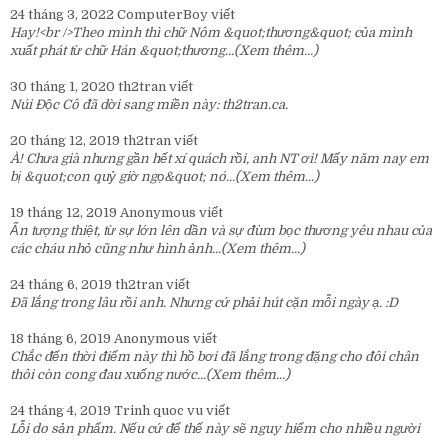
24 tháng 3, 2022
ComputerBoy
viết
Hay!<br />Theo mình thì chữ Nôm &quot;thương&quot; của mình
xuất phát từ chữ Hán &quot;thương...
(Xem thêm...)
30 tháng 1, 2020
th2tran
viết
Núi Độc Cô đã dời sang miền này:
th2tran.ca
.
20 tháng 12, 2019
th2tran
viết
À! Chưa già nhưng gần hết xí quách rồi, anh NT ơi! Mấy năm nay em
bị &quot;con quỷ giờ ngọ&quot; nó...
(Xem thêm...)
19 tháng 12, 2019
Anonymous
viết
Ấn tượng thiệt, từ sự lớn lên dần và sự đùm bọc thương yêu nhau của
các cháu nhỏ cũng như hình ảnh...
(Xem thêm...)
24 tháng 6, 2019
th2tran
viết
Đã lắng trong lâu rồi anh. Nhưng cứ phải hút cặn mỗi ngày ạ. :D
18 tháng 6, 2019
Anonymous
viết
Chắc đến thời điểm này thì hồ bơi đã lắng trong đặng cho đôi chân
thôi còn cong đau xuống nước...
(Xem thêm...)
24 tháng 4, 2019
Trinh quoc vu
viết
Lỗi do sản phẩm. Nếu cứ để thế này sẽ nguy hiểm cho nhiều người