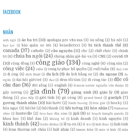
FACEBOOK
NHÃN
ảo ba trì
(10)
apologia pro vita sua
(3)
ăn uống
(2)
bà nội
(5)
anh ngữ
(1)
bí tích thánh thể
(8)
bảo quản xe ôtô
(4)
benedictxvi
(3)
bạo lực
(1)
canada
(37)
cầu nguyện
(11)
catholic
(2)
cbc
(2)
chết chóc
(3)
chính
chúa ba ngôi
(24)
covid-19
trị
(6)
chứng nhân giê-hô-va
(3)
CNE
(2)
công giáo
(134)
(10)
cộng đồng
(3)
công nghệ
(6)
cộng sản
(2)
công việc
(24)
cung tự phục hổ quyền
(2)
cuối tuần
(6)
cuba
(1)
dạy con
du lịch
(9)
du ngoạn
(9)
dị ứng
(4)
du lịch bằng xe
(2)
(1)
dịch thuật
(1)
dụ
độc cô
đại hội giới trẻ
(3)
đêm tối tăm
(5)
đi công tác
(3)
ngôn
(1)
đạo
(1)
cầu đạo
(36)
đời sống
(5)
english
(4)
francis-xavier nguyễn văn thuận
(1)
gia đình
(79)
giáng sinh
(8)
giáo lý
(9)
gãy xương
(5)
giao
guelph
(7)
thông
(5)
giới tính
(4)
gò công
(6)
giao tiếp
(1)
grand bend
(1)
gương thánh nhân
(10)
hài hước
(2)
hoa kỳ
(5)
hành hương
(1)
hòa giải
(1)
hồi tưởng
(8)
hôn nhân
(7)
hỏa ngục
(3)
hội hè
(2)
hội thánh
(3)
humanae
jpii
(8)
huntsville
(2)
vitae
(1)
hứa hẹn đầu năm
(1)
kế hoạch kungfu panda
(1)
khoa học
(3)
khổ đau
(2)
kinh doanh
(5)
kinh nguyện
(3)
khủng bố
(1)
kinh thánh
(42)
lễ tạ ơn
(4)
linh tinh
lectio divina
(1)
lễ tro
(1)
linh thao
(1)
(4)
lòng thương xót chúa
(5)
luật pháp
(2)
lumen fidei
(1)
máy vi tính
(1)
mầu