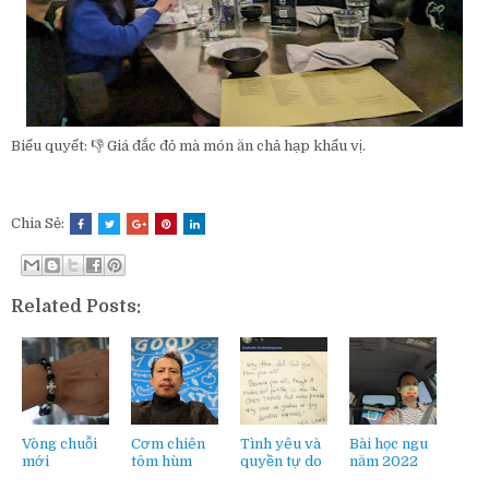
Biểu quyết: 👎 Giá đắc đỏ mà món ăn chả hạp khẩu vị.
Chia Sẻ:
Related Posts:
Vòng chuỗi
Cơm chiên
Tình yêu và
Bài học ngu
mới
tôm hùm
quyền tự do
năm 2022