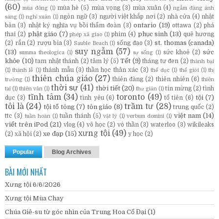
(60)
mùa hè
(5)
mùa vọng
(3)
mùa xuân
(4)
mùa đông
(1)
ngắm đàng ánh
ngôn ngữ
(3)
người việt khắp nơi
(2)
nhà cửa
(4)
nhật
sáng
(1)
nghỉ xuân
(1)
ontario
(19)
bản
(3)
nhật ký nghĩa vụ bồi thẩm đoàn
(3)
ottawa
(2)
phá
phật giáo
(7)
phục sinh
(13)
thai
(2)
phim
(4)
quê hương
phép xã giao
(1)
st. thomas (canada)
(2)
rắn
(2)
rượu bia
(3)
sống đạo
(3)
Sauble Beach
(1)
suy ngẫm
(57)
(13)
sức
sức khoẻ
(2)
summa theologica
(1)
sự sống
(1)
khỏe
(10)
Tết
(9)
tam nhật thánh
(2)
tâm lý
(5)
tháng tư đen
(2)
thành bại
thánh mẫu
(3)
thần học thân xác
(3)
(1)
thánh lễ
(1)
thể dục
(1)
thế giới
(1)
thị
thiên chúa giáo
(27)
thiên đàng
(2)
thiên nhiên
(6)
trường
(1)
thiên
thời sự
(41)
thời tiết
(20)
tin mừng
(2)
tình
tai
(1)
thiên văn
(1)
thư giản
(1)
tĩnh tâm
(34)
toronto
(49)
tội
(7)
dục
(3)
tình yêu
(6)
tổ tiên
(6)
tôi là
(24)
trầm tư
(28)
tội tổ tông
(7)
tôn giáo
(8)
trung quốc
(2)
việt nam
(14)
ttc
(3)
tuần thánh
(5)
tuần hoàn
(1)
vật lý
(1)
verbum domini
(1)
viết trên iPod
(21)
vlog
(4)
võ học
(2)
vô thần
(3)
waterloo
(3)
wikileaks
xưng tội
(49)
xe đạp
(15)
(2)
xã hội
(2)
y học
(2)
Popular
Blog Archives
BÀI MỚI NHẤT
Xưng tội 6/6/2026
Xưng tội Mùa Chay
Chúa Giê-su từ góc nhìn của Trung Hoa Cổ Đại (1)