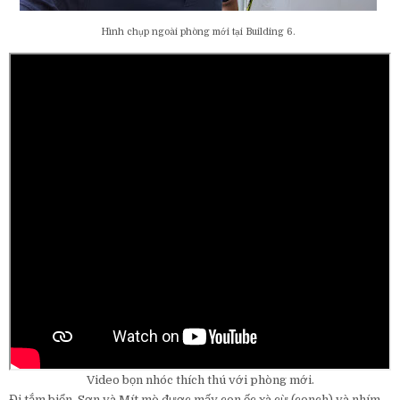
Hình chụp ngoài phòng mới tại Building 6.
Video bọn nhóc thích thú với phòng mới.
Đi tắm biển, Sơn và Mít mò được mấy con ốc xà cừ (conch) và nhím