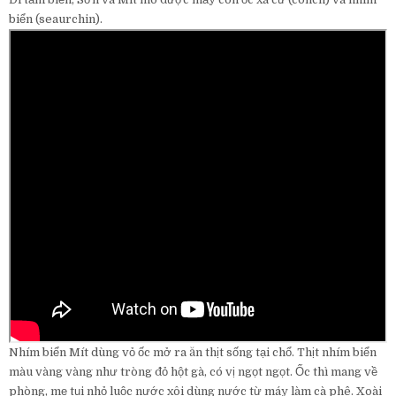
biển (seaurchin).
Nhím biển Mít dùng vỏ ốc mở ra ăn thịt sống tại chổ. Thịt nhím biển
màu vàng vàng như tròng đỏ hột gà, có vị ngọt ngọt. Ốc thì mang về
phòng, mẹ tụi nhỏ luộc nước xôi dùng nước từ máy làm cà phê. Xoài