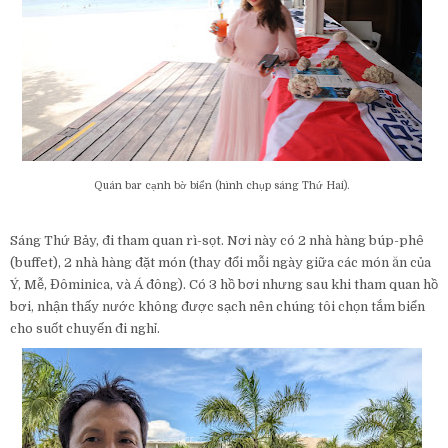
Quán bar cạnh bờ biển (hình chụp sáng Thứ Hai).
Sáng Thứ Bảy, đi tham quan rì-sọt. Nơi này có 2 nhà hàng búp-phê
(buffet), 2 nhà hàng đặt món (thay đổi mỗi ngày giữa các món ăn của
Ý, Mễ, Đôminica, và Á đông). Có 3 hồ bơi nhưng sau khi tham quan hồ
bơi, nhận thấy nước không được sạch nên chúng tôi chọn tắm biển
cho suốt chuyến đi nghỉ.