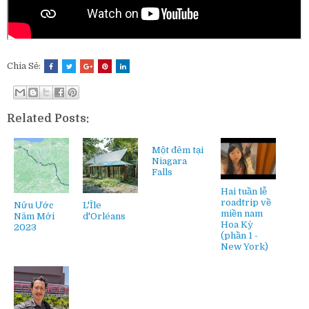
Chia Sẻ:
Related Posts:
Một đêm tại
Niagara
Falls
Hai tuần lễ
roadtrip về
Nửu Ước
L'Île
miền nam
Năm Mới
d'Orléans
Hoa Kỳ
2023
(phần 1 -
New York)