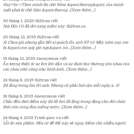
Hay!<br />Theo mình thì chữ Nôm &quot;thương&quot; của mình
xuất phát từ chữ Hán &quot;thương...
(Xem thêm...)
30 tháng 1, 2020
th2tran
viết
Núi Độc Cô đã dời sang miền này:
th2tran.ca
.
20 tháng 12, 2019
th2tran
viết
À! Chưa già nhưng gần hết xí quách rồi, anh NT ơi! Mấy năm nay em
bị &quot;con quỷ giờ ngọ&quot; nó...
(Xem thêm...)
19 tháng 12, 2019
Anonymous
viết
Ấn tượng thiệt, từ sự lớn lên dần và sự đùm bọc thương yêu nhau của
các cháu nhỏ cũng như hình ảnh...
(Xem thêm...)
24 tháng 6, 2019
th2tran
viết
Đã lắng trong lâu rồi anh. Nhưng cứ phải hút cặn mỗi ngày ạ. :D
18 tháng 6, 2019
Anonymous
viết
Chắc đến thời điểm này thì hồ bơi đã lắng trong đặng cho đôi chân
thôi còn cong đau xuống nước...
(Xem thêm...)
24 tháng 4, 2019
Trinh quoc vu
viết
Lỗi do sản phẩm. Nếu cứ để thế này sẽ nguy hiểm cho nhiều người