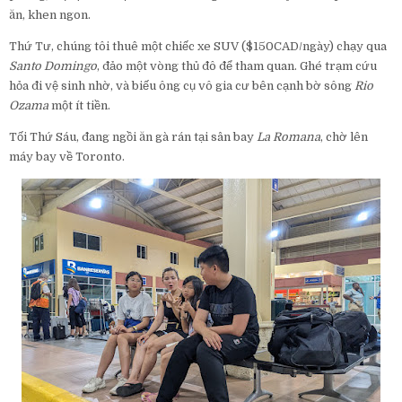
ăn, khen ngon.
Thứ Tư, chúng tôi thuê một chiếc xe SUV ($150CAD/ngày) chạy qua
Santo Domingo
, đảo một vòng thủ đô để tham quan. Ghé trạm cứu
hỏa đi vệ sinh nhờ, và biếu ông cụ vô gia cư bên cạnh bờ sông
Rio
Ozama
một ít tiền.
Tối Thứ Sáu, đang ngồi ăn gà rán tại sân bay
La Romana
, chờ lên
máy bay về Toronto.