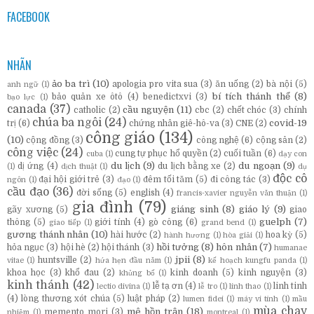
FACEBOOK
NHÃN
ảo ba trì
(10)
apologia pro vita sua
(3)
ăn uống
(2)
bà nội
(5)
anh ngữ
(1)
bí tích thánh thể
(8)
bảo quản xe ôtô
(4)
benedictxvi
(3)
bạo lực
(1)
canada
(37)
cầu nguyện
(11)
catholic
(2)
cbc
(2)
chết chóc
(3)
chính
chúa ba ngôi
(24)
covid-19
trị
(6)
chứng nhân giê-hô-va
(3)
CNE
(2)
công giáo
(134)
(10)
cộng đồng
(3)
công nghệ
(6)
cộng sản
(2)
công việc
(24)
cung tự phục hổ quyền
(2)
cuối tuần
(6)
cuba
(1)
dạy con
du lịch
(9)
du ngoạn
(9)
dị ứng
(4)
du lịch bằng xe
(2)
(1)
dịch thuật
(1)
dụ
độc cô
đại hội giới trẻ
(3)
đêm tối tăm
(5)
đi công tác
(3)
ngôn
(1)
đạo
(1)
cầu đạo
(36)
đời sống
(5)
english
(4)
francis-xavier nguyễn văn thuận
(1)
gia đình
(79)
giáng sinh
(8)
giáo lý
(9)
gãy xương
(5)
giao
guelph
(7)
thông
(5)
giới tính
(4)
gò công
(6)
giao tiếp
(1)
grand bend
(1)
gương thánh nhân
(10)
hài hước
(2)
hoa kỳ
(5)
hành hương
(1)
hòa giải
(1)
hồi tưởng
(8)
hôn nhân
(7)
hỏa ngục
(3)
hội hè
(2)
hội thánh
(3)
humanae
jpii
(8)
huntsville
(2)
vitae
(1)
hứa hẹn đầu năm
(1)
kế hoạch kungfu panda
(1)
khoa học
(3)
khổ đau
(2)
kinh doanh
(5)
kinh nguyện
(3)
khủng bố
(1)
kinh thánh
(42)
lễ tạ ơn
(4)
linh tinh
lectio divina
(1)
lễ tro
(1)
linh thao
(1)
(4)
lòng thương xót chúa
(5)
luật pháp
(2)
lumen fidei
(1)
máy vi tính
(1)
mầu
mùa chay
mê hồn trận
(18)
memento mori
(3)
nhiệm
(1)
montreal
(1)