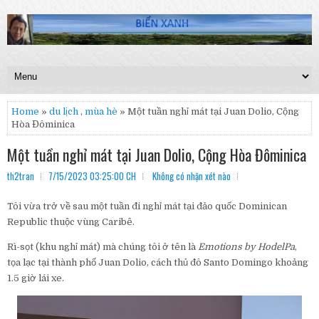
Home
»
du lịch
,
mùa hè
» Một tuần nghỉ mát tại Juan Dolio, Cộng
Hòa Đôminica
Một tuần nghỉ mát tại Juan Dolio, Cộng Hòa Đôminica
th2tran
7/15/2023 03:25:00 CH
Không có nhận xét nào
Tôi vừa trở về sau một tuần đi nghỉ mát tại đảo quốc Dominican
Republic thuộc vùng Caribê.
Rì-sọt (khu nghỉ mát) mà chúng tôi ở tên là
Emotions by HodelPa
,
tọa lạc tại thành phố Juan Dolio, cách thủ đô Santo Domingo khoảng
1.5 giờ lái xe.