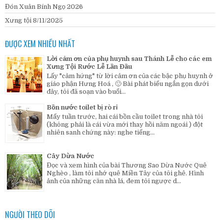
Đón Xuân Bính Ngọ 2026
Xưng tội 8/11/2025
ĐƯỢC XEM NHIỀU NHẤT
Lời cảm ơn của phụ huynh sau Thánh Lễ cho các em
Xưng Tội Rước Lễ Lần Đầu
Lấy "cảm hứng" từ lời cảm ơn của các bậc phụ huynh ở
giáo phận Hưng Hoá , 🙂 Bài phát biểu ngắn gọn dưới
đây, tôi đã soạn vào buổi...
Bồn nước toilet bị rò rỉ
Mấy tuần trước, hai cái bồn cầu toilet trong nhà tôi
(không phải là cái vừa mới thay hồi năm ngoái ) đột
nhiên sanh chứng này: nghe tiếng...
Cây Dừa Nước
Đọc và xem hình của bài Thương Sao Dừa Nước Quê
Nghèo , làm tôi nhớ quê Miền Tây của tôi ghê. Hình
ảnh của những căn nhà lá, đem tôi ngược d...
NGƯỜI THEO DÕI