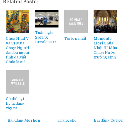
Related Posts:
Tuần nghỉ
Spring
Chúa Nhật V
Tội lớn nhất
Memento
Break 2017
và VI Mùa
Mori Chúa
Chay: Người
Nhật III Mùa
đàn bà ngoại
Chay: Nước
tình đã giết
trường sinh
Chúa là ai?
Có điều gì
kỳ lạ đang
xảy ra
← Bài đăng Mới hơn
Trang chủ
Bài đăng Cũ hơn →