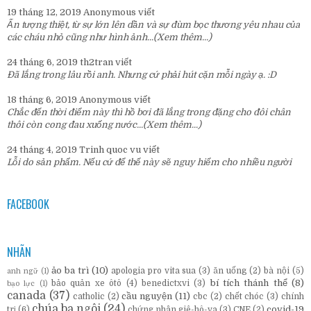
19 tháng 12, 2019
Anonymous
viết
Ấn tượng thiệt, từ sự lớn lên dần và sự đùm bọc thương yêu nhau của
các cháu nhỏ cũng như hình ảnh...
(Xem thêm...)
24 tháng 6, 2019
th2tran
viết
Đã lắng trong lâu rồi anh. Nhưng cứ phải hút cặn mỗi ngày ạ. :D
18 tháng 6, 2019
Anonymous
viết
Chắc đến thời điểm này thì hồ bơi đã lắng trong đặng cho đôi chân
thôi còn cong đau xuống nước...
(Xem thêm...)
24 tháng 4, 2019
Trinh quoc vu
viết
Lỗi do sản phẩm. Nếu cứ để thế này sẽ nguy hiểm cho nhiều người
FACEBOOK
NHÃN
ảo ba trì
(10)
apologia pro vita sua
(3)
ăn uống
(2)
bà nội
(5)
anh ngữ
(1)
bí tích thánh thể
(8)
bảo quản xe ôtô
(4)
benedictxvi
(3)
bạo lực
(1)
canada
(37)
cầu nguyện
(11)
catholic
(2)
cbc
(2)
chết chóc
(3)
chính
chúa ba ngôi
(24)
covid-19
trị
(6)
chứng nhân giê-hô-va
(3)
CNE
(2)