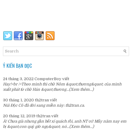
Ý KIẾN BẠN ĐỌC
24 tháng 3, 2022
ComputerBoy
viết
Hay!<br />Theo mình thì chữ Nôm &quot;thương&quot; của mình
xuất phát từ chữ Hán &quot;thương...
(Xem thêm...)
30 tháng 1, 2020
th2tran
viết
Núi Độc Cô đã dời sang miền này:
th2tran.ca
.
20 tháng 12, 2019
th2tran
viết
À! Chưa già nhưng gần hết xí quách rồi, anh NT ơi! Mấy năm nay em
bị &quot;con quỷ giờ ngọ&quot; nó...
(Xem thêm...)