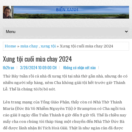
Home
»
mùa chay
,
xưng tội
» Xưng tội cuối mùa chay 2024
Xưng tội cuối mùa chay 2024
th2tran
3/26/2024 10:09:00 CH
Không có nhận xét nào
Thứ Bảy tuần rồi cả nhà đi xưng tội tại nhà thờ gần nhà, nhưng do có
nhiều người xếp hàng, nêm Cha không giải tội hết trước giờ Thánh
Lễ. Thế là chúng tôi bị bỏ sót.
Lên trang mạng của Tổng Giáo Phận, thấy còn có Nhà Thờ Thánh
Maria (Đức Bà Vô Nhiễm Nguyên Tội) ở Brampton có Cha ngồi toà
cáo giải 3 ngày đầu Tuần Thánh 6 giờ đến 9 giờ tối. Thế là chiều nay
mấy cha con chúng tôi tháp tùng một chuyến đến Nhà Thờ Đức Bà
để được lãnh nhận Bí Tích Hoà Giải. Thật là như ngàn cân đã được