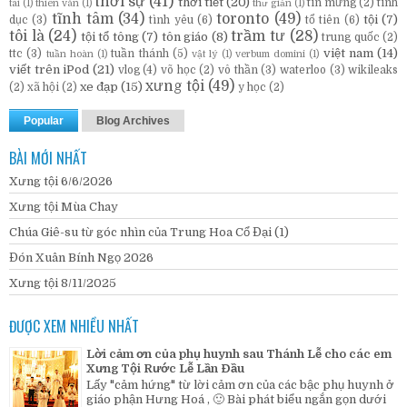
thời sự
(41)
thời tiết
(20)
tin mừng
(2)
tình
tai
(1)
thiên văn
(1)
thư giản
(1)
tĩnh tâm
(34)
toronto
(49)
tội
(7)
dục
(3)
tình yêu
(6)
tổ tiên
(6)
tôi là
(24)
trầm tư
(28)
tội tổ tông
(7)
tôn giáo
(8)
trung quốc
(2)
việt nam
(14)
ttc
(3)
tuần thánh
(5)
tuần hoàn
(1)
vật lý
(1)
verbum domini
(1)
viết trên iPod
(21)
vlog
(4)
võ học
(2)
vô thần
(3)
waterloo
(3)
wikileaks
xưng tội
(49)
xe đạp
(15)
(2)
xã hội
(2)
y học
(2)
Popular
Blog Archives
BÀI MỚI NHẤT
Xưng tội 6/6/2026
Xưng tội Mùa Chay
Chúa Giê-su từ góc nhìn của Trung Hoa Cổ Đại (1)
Đón Xuân Bính Ngọ 2026
Xưng tội 8/11/2025
ĐƯỢC XEM NHIỀU NHẤT
Lời cảm ơn của phụ huynh sau Thánh Lễ cho các em
Xưng Tội Rước Lễ Lần Đầu
Lấy "cảm hứng" từ lời cảm ơn của các bậc phụ huynh ở
giáo phận Hưng Hoá , 🙂 Bài phát biểu ngắn gọn dưới