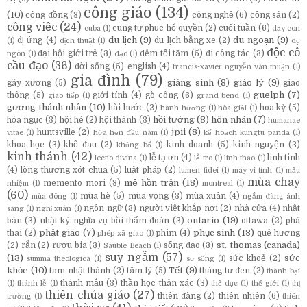
công giáo
(134)
(10)
cộng đồng
(3)
công nghệ
(6)
cộng sản
(2)
công việc
(24)
cung tự phục hổ quyền
(2)
cuối tuần
(6)
cuba
(1)
dạy con
du lịch
(9)
du ngoạn
(9)
dị ứng
(4)
du lịch bằng xe
(2)
(1)
dịch thuật
(1)
dụ
độc cô
đại hội giới trẻ
(3)
đêm tối tăm
(5)
đi công tác
(3)
ngôn
(1)
đạo
(1)
cầu đạo
(36)
đời sống
(5)
english
(4)
francis-xavier nguyễn văn thuận
(1)
gia đình
(79)
giáng sinh
(8)
giáo lý
(9)
gãy xương
(5)
giao
guelph
(7)
thông
(5)
giới tính
(4)
gò công
(6)
giao tiếp
(1)
grand bend
(1)
gương thánh nhân
(10)
hài hước
(2)
hoa kỳ
(5)
hành hương
(1)
hòa giải
(1)
hồi tưởng
(8)
hôn nhân
(7)
hỏa ngục
(3)
hội hè
(2)
hội thánh
(3)
humanae
jpii
(8)
huntsville
(2)
vitae
(1)
hứa hẹn đầu năm
(1)
kế hoạch kungfu panda
(1)
khoa học
(3)
khổ đau
(2)
kinh doanh
(5)
kinh nguyện
(3)
khủng bố
(1)
kinh thánh
(42)
lễ tạ ơn
(4)
linh tinh
lectio divina
(1)
lễ tro
(1)
linh thao
(1)
(4)
lòng thương xót chúa
(5)
luật pháp
(2)
lumen fidei
(1)
máy vi tính
(1)
mầu
mùa chay
mê hồn trận
(18)
memento mori
(3)
nhiệm
(1)
montreal
(1)
(60)
mùa hè
(5)
mùa vọng
(3)
mùa xuân
(4)
mùa đông
(1)
ngắm đàng ánh
ngôn ngữ
(3)
người việt khắp nơi
(2)
nhà cửa
(4)
nhật
sáng
(1)
nghỉ xuân
(1)
ontario
(19)
bản
(3)
nhật ký nghĩa vụ bồi thẩm đoàn
(3)
ottawa
(2)
phá
phật giáo
(7)
phục sinh
(13)
thai
(2)
phim
(4)
quê hương
phép xã giao
(1)
st. thomas (canada)
(2)
rắn
(2)
rượu bia
(3)
sống đạo
(3)
Sauble Beach
(1)
suy ngẫm
(57)
(13)
sức
sức khoẻ
(2)
summa theologica
(1)
sự sống
(1)
khỏe
(10)
Tết
(9)
tam nhật thánh
(2)
tâm lý
(5)
tháng tư đen
(2)
thành bại
thánh mẫu
(3)
thần học thân xác
(3)
(1)
thánh lễ
(1)
thể dục
(1)
thế giới
(1)
thị
thiên chúa giáo
(27)
thiên đàng
(2)
thiên nhiên
(6)
trường
(1)
thiên