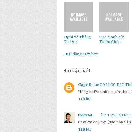
Nghĩ về Tháng
Sức mạnh của
Tư Đen
Thiên Chúa
← Bài đăng Mới hơn
4 nhận xét:
CapriR
lúc 09:14:00 EST Thứ
Uống nhiều nhiều nước, hay t
Trả lời
th2tran
lúc 11:23:00 EST
Cám ơn chị Cap (dạo này vẫn 
Trả lời