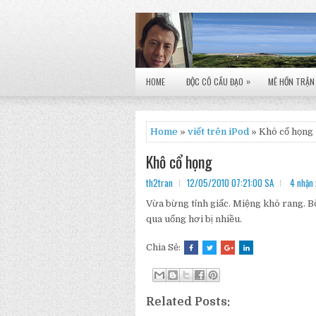
»
HOME
ĐỘC CÔ CẦU ĐẠO
MÊ HỒN TRẬN
Home
»
viết trên iPod
» Khô cổ họng
Khô cổ họng
th2tran
12/05/2010 07:21:00 SA
4 nhận 
Vừa bừng tỉnh giấc. Miệng khô rang. Bò
qua uống hơi bị nhiều.
Chia Sẻ:
Related Posts: