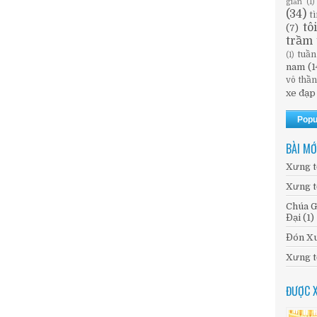
giản
(1)
(34)
t
tô
(7)
trầm 
tuần
(1)
nam
(1
vô thầ
xe đạp
Popu
BÀI MỚ
Xưng t
Xưng t
Chúa G
Đại (1)
Đón Xu
Xưng t
ĐƯỢC 