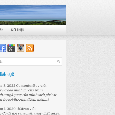
ISH
GIỚI THIỆU
 BẠN ĐỌC
ng 3, 2022
ComputerBoy
viết
r />Theo mình thì chữ Nôm
thương&quot; của mình xuất phát từ
n &quot;thương...
(Xem thêm...)
ng 1, 2020
th2tran
viết
c Cô đã dời sang miền này:
th2tran.ca
.