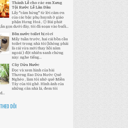
Thánh Lễ cho các em Xưng
Tội Rước Lễ Lần Đầu
Lấy "cảm hứng" từ lời cảm ơn
của các bậc phụ huynh ở giáo
phận Hưng Hoá , 🙂 Bài phát
ắn gọn dưới đây, tôi đã soạn vào buổi...
Bồn nước toilet bị rò rỉ
Mấy tuần trước, hai cái bồn cầu
toilet trong nhà tôi (không phải
là cái vừa mới thay hồi năm
ngoái ) đột nhiên sanh chứng
này: nghe tiếng...
Cây Dừa Nước
Đọc và xem hình của bài
Thương Sao Dừa Nước Quê
Nghèo , làm tôi nhớ quê Miền
Tây của tôi ghê. Hình ảnh của
những căn nhà lá, đem tôi
...
THEO DÕI