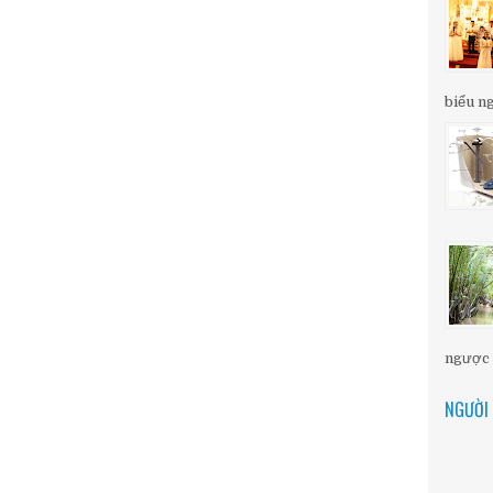
biểu ng
ngược d
NGƯỜI 