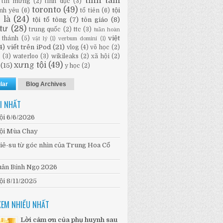
tĩnh tâm
tin mừng
(2)
tình dục
(3)
toronto
(49)
tội
ình yêu
(6)
tổ tiên
(6)
i là
(24)
tội tổ tông
(7)
tôn giáo
(8)
tư
(28)
trung quốc
(2)
ttc
(3)
tuần hoàn
việt
 thánh
(5)
vật lý
(1)
verbum domini
(1)
4)
viết trên iPod
(21)
vlog
(4)
võ học
(2)
n
(3)
waterloo
(3)
wikileaks
(2)
xã hội
(2)
xưng tội
(49)
(15)
y học
(2)
lar
Blog Archives
I NHẤT
ội 6/6/2026
ội Mùa Chay
iê-su từ góc nhìn của Trung Hoa Cổ
ân Bính Ngọ 2026
ội 8/11/2025
XEM NHIỀU NHẤT
Lời cảm ơn của phụ huynh sau