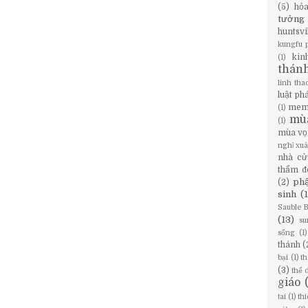
(5)
hỏ
tưởng
huntsvi
kungfu 
kin
(1)
thán
linh tha
luật ph
mem
(1)
mù
(1)
mùa vọ
nghỉ xu
nhà cử
thẩm đ
phậ
(2)
sinh
(
Sauble 
(13)
su
sống
(1)
thánh
(
bại
(1)
th
(3)
thể 
giáo
tai
(1)
th