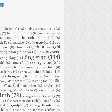
OOK
ảo ba trì
(10)
apologia pro vita sua
(3)
ữ
(1)
g
(2)
bà nội
(5)
bảo quản xe ôtô
bạo lực
(1)
bí tích thánh thể
(8)
nedictxvi
(3)
da
(37)
cầu nguyện
(11)
catholic
(2)
cbc
chúa ba ngôi
t chóc
(3)
chính trị
(6)
covid-
hứng nhân giê-hô-va
(3)
CNE
(2)
công giáo
(134)
cộng đồng
(3)
công việc
(24)
ghệ
(6)
cộng sản
(2)
cung tự phục hổ quyền
(2)
cuối tuần
(6)
du lịch
(9)
dị ứng
(4)
du lịch
(1)
dịch thuật
(1)
du ngoạn
(9)
e
(2)
đại hội giới
dụ ngôn
(1)
độc
đêm tối tăm
(5)
đi công tác
(3)
đạo
(1)
ầu đạo
(36)
đời sống
(5)
english
(4)
gãy xương
(5)
-xavier nguyễn văn thuận
(1)
đình
(79)
giáng sinh
(8)
giáo lý
(9)
ông
(5)
giới tính
(4)
gò công
(6)
giao tiếp
(1)
guelph
(7)
gương thánh nhân
bend
(1)
i hước
(2)
hoa kỳ
hành hương
(1)
hòa giải
(1)