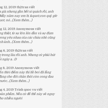
ng 12, 2019
th2tran
viết
 già nhưng gần hết xí quách rồi, anh
 Mấy năm nay em bị &quot;con quỷ giờ
t; nó...
(Xem thêm...)
ng 12, 2019
Anonymous
viết
g thiệt, từ sự lớn lên dần và sự đùm
ương yêu nhau của các cháu nhỏ cũng
h ảnh...
(Xem thêm...)
ng 6, 2019
th2tran
viết
 trong lâu rồi anh. Nhưng cứ phải hút
 ngày ạ. :D
ng 6, 2019
Anonymous
viết
n thời điểm này thì hồ bơi đã lắng
đặng cho đôi chân thôi còn cong đau
nước...
(Xem thêm...)
ng 4, 2019
Trinh quoc vu
viết
 sản phẩm. Nếu cứ để thế này sẽ nguy
ho nhiều người