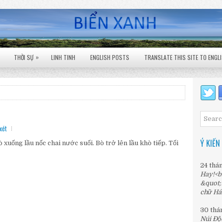
»
THỜI SỰ
LINH TINH
ENGLISH POSTS
TRANSLATE THIS SITE TO ENGL
xét
Ý KIẾN
 xuống lầu nốc chai nước suối. Bò trở lên lầu khò tiếp. Tối
24 thá
Hay!<b
&quot;
chữ Há
30 thá
Núi Độ