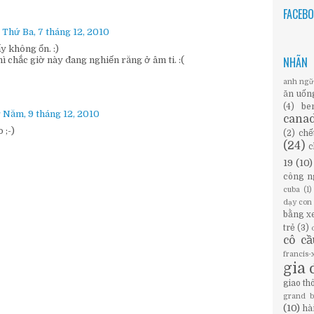
FACEB
 Thứ Ba, 7 tháng 12, 2010
y không ổn. :)
NHÃN
 chắc giờ này đang nghiến răng ở âm ti. :(
anh ng
ăn uốn
(4)
be
 Năm, 9 tháng 12, 2010
cana
 ;-)
(2)
chế
(24)
c
19
(10)
công n
cuba
(1)
dạy con
bằng x
trẻ
(3)
cô c
francis
gia 
giao th
grand 
(10)
hà