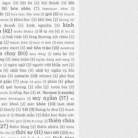
hồi
a ngục
(3)
hội hè
(2)
hội thánh
(3)
(8)
hôn nhân
(7)
humanae vitae
(1)
jpii
(8)
lle
(2)
hứa hẹn đầu năm
(1)
kế hoạch
khoa học
(3)
khổ đau
(2)
panda
(1)
khủng bố
kinh
h doanh
(5)
kinh nguyện
(3)
h
(42)
lễ tạ ơn
(4)
lectio divina
(1)
lễ tro
(1)
linh tinh
(4)
lòng thương xót chúa
(5)
o
(1)
áp
(2)
lumen fidei
(1)
máy vi tính
(1)
mầu nhiệm
mê hồn trận
(18)
ento mori
(3)
montreal
a chay
(60)
mùa hè
(5)
mùa đông
(1)
ng
(3)
mùa xuân
(4)
ngắm đàng ánh sáng
(1)
ngôn ngữ
(3)
người việt khắp nơi
(2)
ân
(1)
a
(4)
nhật bản
(3)
nhật ký nghĩa vụ bồi
ontario
(19)
oàn
(3)
ottawa
(2)
phá thai
t giáo
(7)
phục
phim
(4)
phép xã giao
(1)
13)
quê hương
(2)
rắn
(2)
rượu bia
(3)
st. thomas (canada)
sống đạo
(3)
Beach
(1)
suy ngẫm
(57)
mma theologica
(1)
sự
sức khỏe
(10)
sức khoẻ
(2)
tam nhật
Tết
(9)
2)
tâm lý
(5)
tháng tư đen
(2)
thành
thánh mẫu
(3)
thần học thân xác
ánh lễ
(1)
thiên chúa
dục
(1)
thế giới
(1)
thị trường
(1)
(27)
thiên đàng
(2)
thiên nhiên
(6)
thiên
thời sự
(41)
thời tiết
(20)
iên văn
(1)
thư