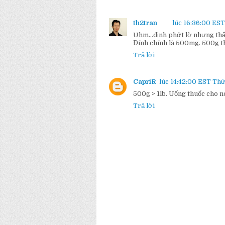
th2tran
lúc 16:36:00 EST
Uhm...định phớt lờ nhưng thấ
Đính chính là 500mg. 500g thì
Trả lời
CapriR
lúc 14:42:00 EST Thứ
500g > 1lb. Uống thuốc cho no
Trả lời