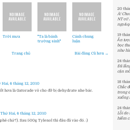
20 thá
À! Chưa
NT ơi!
ngọ&quo
19 thá
Trời mưa
"Ta là bánh
Cánh chung
Ấn tượn
trường sinh"
luận
bọc th
như hìn
Trang chủ
Bài đăng Cũ hơn →
24 thá
Đã lắng
cặn mỗi
18 thá
 Hai, 6 tháng 12, 2010
Chắc đế
ốt hơn là Gatorade vô cho đỡ bị dehydrate nhe bác.
trong 
xuống 
24 thá
Lỗi do
 Thứ Hai, 6 tháng 12, 2010
hiểm c
phẻ chứ?). Sau 500g Tylenol thì đâu đã vào đó. :)