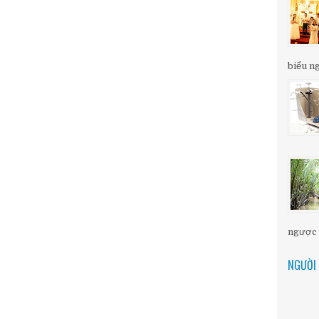
biểu ng
ngược d
NGƯỜI 