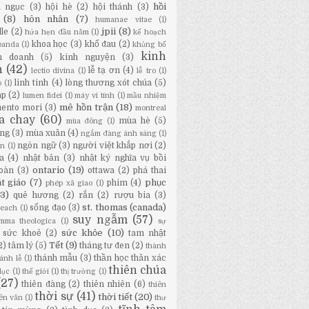
hồi
a ngục
(3)
hội hè
(2)
hội thánh
(3)
(8)
hôn nhân
(7)
humanae vitae
(1)
jpii
(8)
lle
(2)
hứa hẹn đầu năm
(1)
kế hoạch
khoa học
(3)
khổ đau
(2)
panda
(1)
khủng bố
kinh
h doanh
(5)
kinh nguyện
(3)
h
(42)
lễ tạ ơn
(4)
lectio divina
(1)
lễ tro
(1)
linh tinh
(4)
lòng thương xót chúa
(5)
o
(1)
áp
(2)
lumen fidei
(1)
máy vi tính
(1)
mầu nhiệm
mê hồn trận
(18)
ento mori
(3)
montreal
a chay
(60)
mùa hè
(5)
mùa đông
(1)
ng
(3)
mùa xuân
(4)
ngắm đàng ánh sáng
(1)
ngôn ngữ
(3)
người việt khắp nơi
(2)
ân
(1)
a
(4)
nhật bản
(3)
nhật ký nghĩa vụ bồi
ontario
(19)
oàn
(3)
ottawa
(2)
phá thai
t giáo
(7)
phục
phim
(4)
phép xã giao
(1)
13)
quê hương
(2)
rắn
(2)
rượu bia
(3)
st. thomas (canada)
sống đạo
(3)
Beach
(1)
suy ngẫm
(57)
mma theologica
(1)
sự
sức khỏe
(10)
sức khoẻ
(2)
tam nhật
Tết
(9)
2)
tâm lý
(5)
tháng tư đen
(2)
thành
thánh mẫu
(3)
thần học thân xác
ánh lễ
(1)
thiên chúa
dục
(1)
thế giới
(1)
thị trường
(1)
(27)
thiên đàng
(2)
thiên nhiên
(6)
thiên
thời sự
(41)
thời tiết
(20)
iên văn
(1)
thư