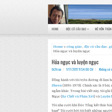
»
HOME
ĐỘC CÔ CẦU ĐẠO
MÊ HỒN TRẬN
Home
»
công giáo
,
độc cô cầu đạo
,
gi
Hỏa ngục và luyện ngục
Hỏa ngục và luyện ngục
th2tran
1/17/2011 11:54:00 CH
Không có 
Đồng hành với tôi trên đường đi làm h
Sheen
(1895-1979). Chính xác là 3 bài, 
ngẫm khác. Trong bài viết này, tôi ghi
Ngục (
Sự Chết và Phán Xét
) và
Luyện 
Tôi nhẹ cười khi Đức Tổng kết thúc bà
bạn!" Tôi cười bởi tôi biết những ngư