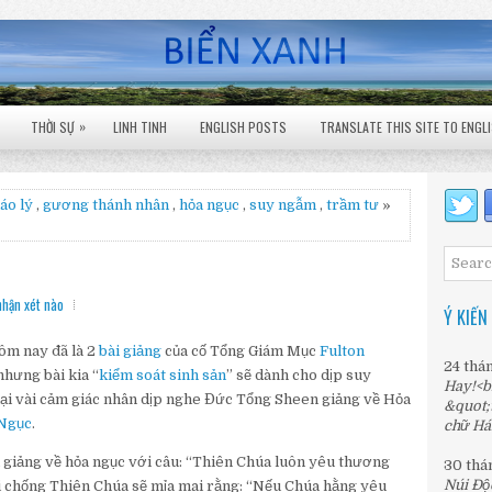
»
THỜI SỰ
LINH TINH
ENGLISH POSTS
TRANSLATE THIS SITE TO ENGL
áo lý
,
gương thánh nhân
,
hỏa ngục
,
suy ngẫm
,
trầm tư
»
nhận xét nào
Ý KIẾN
ôm nay đã là 2
bài giảng
của cố Tổng Giám Mục
Fulton
24 thá
nhưng bài kia “
kiểm soát sinh sản
” sẽ dành cho dịp suy
Hay!<b
 lại vài cảm giác nhân dịp nghe Đức Tổng Sheen giảng về Hỏa
&quot;
Ngục
.
chữ Há
i giảng về hỏa ngục với câu: “Thiên Chúa luôn yêu thương
30 thá
Núi Độ
ời chống Thiên Chúa sẽ mỉa mai rằng: “Nếu Chúa hằng yêu