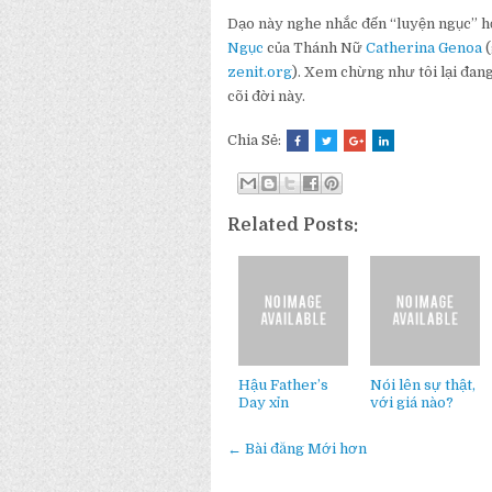
Dạo này nghe nhắc đến “luyện ngục” hơ
Ngục
của Thánh Nữ
Catherina Genoa
(
zenit.org
). Xem chừng như tôi lại đan
cõi đời này.
Chia Sẻ:
Related Posts:
Hậu Father’s
Nói lên sự thật,
Day xỉn
với giá nào?
← Bài đăng Mới hơn