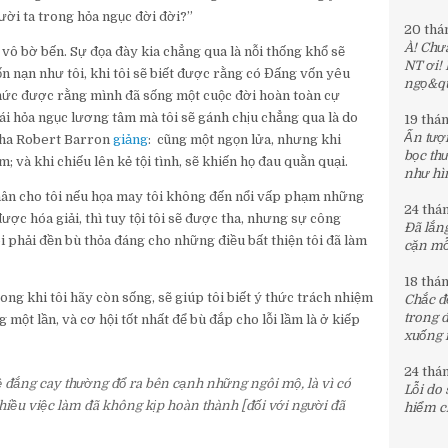
người ta trong hỏa ngục đời đời?”
20 thá
À! Chưa
vô bờ bến. Sự đọa đày kia chẳng qua là nỗi thống khổ sẽ
NT ơi!
n nạn như tôi, khi tôi sẽ biết được rằng có Đấng vốn yêu
ngọ&quo
 thức được rằng mình đã sống một cuộc đời hoàn toàn cự
cái hỏa ngục lương tâm mà tôi sẽ gánh chịu chẳng qua là do
19 thá
Ấn tượn
 Cha Robert Barron
giảng
: cũng một ngọn lửa, nhưng khi
bọc th
; và khi chiếu lên kẻ tội tình, sẽ khiến họ đau quằn quại.
như hìn
hân cho tôi nếu họa may tôi không đến nổi vấp phạm những
24 thá
à được hóa giải, thì tuy tội tôi sẽ được tha, nhưng sự công
Đã lắng
i phải đền bù thỏa đáng cho những điều bất thiện tôi đã làm
cặn mỗi
18 thá
ong khi tôi hãy còn sống, sẽ giúp tôi biết ý thức trách nhiệm
Chắc đế
trong 
 một lần, và cơ hội tốt nhất để bù đắp cho lỗi lầm là ở kiếp
xuống 
24 thá
lệ đắng cay thường đổ ra bên cạnh những ngôi mộ, là vì có
Lỗi do
 nhiều việc làm đã không kịp hoàn thành [đối với người đã
hiểm c