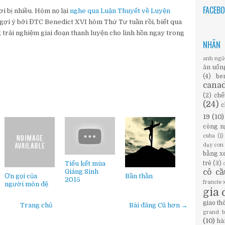
FACEB
i bị nhiều. Hôm nọ lại
nghe qua
Luận Thuyết về Luyện
gợi ý bởi ĐTC Benedict XVI hôm Thứ Tư tuần rồi, biết qua
g trải nghiệm giai đoạn thanh luyện cho linh hồn ngay trong
NHÃN
anh ng
ăn uốn
(4)
be
cana
(2)
chế
(24)
c
19
(10)
công n
cuba
(1)
dạy con
bằng x
Tiểu kết mùa
trẻ
(3)
Giáng Sinh
cô c
Ơn gọi của
Bần thần
2015
francis
người môn đệ
gia 
giao th
Trang chủ
Bài đăng Cũ hơn →
grand 
(10)
hà