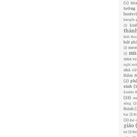
(5)
hỏ
tưởng
huntsvi
kungfu 
kin
(1)
thán
linh tha
luật ph
mem
(1)
mù
(1)
mùa vọ
nghỉ xu
nhà cử
thẩm đ
phậ
(2)
sinh
(
Sauble 
(13)
su
sống
(1)
thánh
(
bại
(1)
th
(3)
thể 
giáo
tai
(1)
th