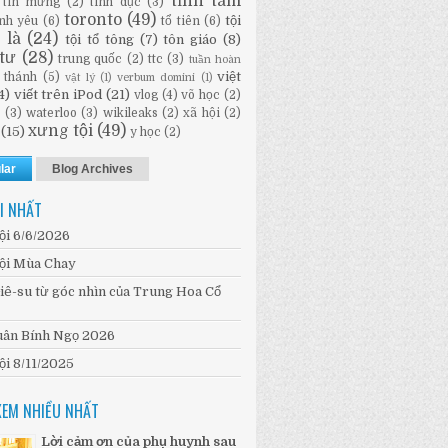
tĩnh tâm
tin mừng
(2)
tình dục
(3)
toronto
(49)
tội
ình yêu
(6)
tổ tiên
(6)
i là
(24)
tội tổ tông
(7)
tôn giáo
(8)
tư
(28)
trung quốc
(2)
ttc
(3)
tuần hoàn
việt
 thánh
(5)
vật lý
(1)
verbum domini
(1)
4)
viết trên iPod
(21)
vlog
(4)
võ học
(2)
n
(3)
waterloo
(3)
wikileaks
(2)
xã hội
(2)
xưng tội
(49)
(15)
y học
(2)
lar
Blog Archives
I NHẤT
ội 6/6/2026
ội Mùa Chay
iê-su từ góc nhìn của Trung Hoa Cổ
ân Bính Ngọ 2026
ội 8/11/2025
XEM NHIỀU NHẤT
Lời cảm ơn của phụ huynh sau