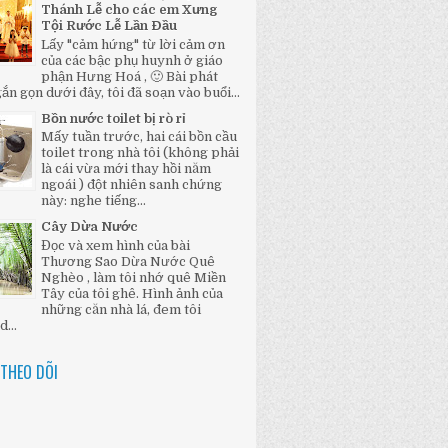
Thánh Lễ cho các em Xưng
Tội Rước Lễ Lần Đầu
Lấy "cảm hứng" từ lời cảm ơn
của các bậc phụ huynh ở giáo
phận Hưng Hoá , 🙂 Bài phát
ắn gọn dưới đây, tôi đã soạn vào buổi...
Bồn nước toilet bị rò rỉ
Mấy tuần trước, hai cái bồn cầu
toilet trong nhà tôi (không phải
là cái vừa mới thay hồi năm
ngoái ) đột nhiên sanh chứng
này: nghe tiếng...
Cây Dừa Nước
Đọc và xem hình của bài
Thương Sao Dừa Nước Quê
Nghèo , làm tôi nhớ quê Miền
Tây của tôi ghê. Hình ảnh của
những căn nhà lá, đem tôi
...
THEO DÕI