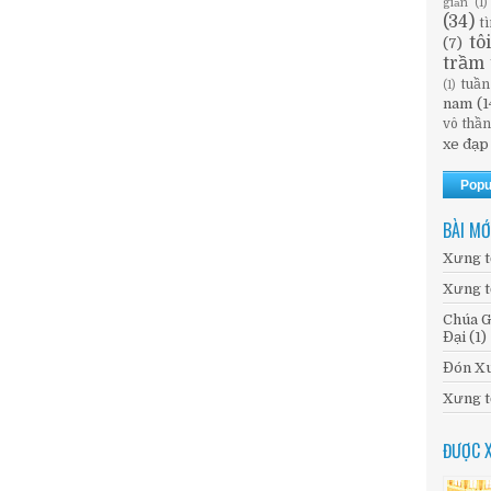
giản
(1)
(34)
t
tô
(7)
trầm 
tuần
(1)
nam
(1
vô thầ
xe đạp
Popu
BÀI MỚ
Xưng t
Xưng t
Chúa G
Đại (1)
Đón Xu
Xưng t
ĐƯỢC 