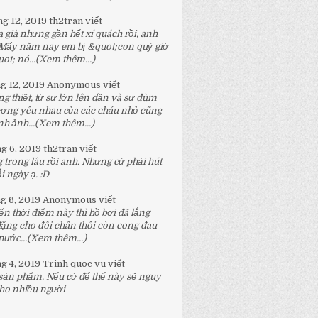
ng 12, 2019
th2tran
viết
 già nhưng gần hết xí quách rồi, anh
 Mấy năm nay em bị &quot;con quỷ giờ
t; nó...
(Xem thêm...)
ng 12, 2019
Anonymous
viết
g thiệt, từ sự lớn lên dần và sự đùm
ương yêu nhau của các cháu nhỏ cũng
h ảnh...
(Xem thêm...)
ng 6, 2019
th2tran
viết
 trong lâu rồi anh. Nhưng cứ phải hút
 ngày ạ. :D
ng 6, 2019
Anonymous
viết
n thời điểm này thì hồ bơi đã lắng
đặng cho đôi chân thôi còn cong đau
nước...
(Xem thêm...)
ng 4, 2019
Trinh quoc vu
viết
 sản phẩm. Nếu cứ để thế này sẽ nguy
ho nhiều người