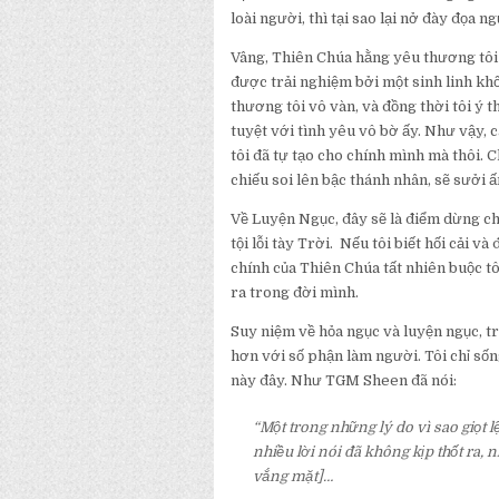
loài người, thì tại sao lại nở đày đọa 
Vâng, Thiên Chúa hằng yêu thương tôi 
được trải nghiệm bởi một sinh linh khố
thương tôi vô vàn, và đồng thời tôi ý
tuyệt với tình yêu vô bờ ấy. Như vậy, 
tôi đã tự tạo cho chính mình mà thôi.
chiếu soi lên bậc thánh nhân, sẽ sưởi ấm
Về Luyện Ngục, đây sẽ là điểm dừng c
tội lỗi tày Trời. Nếu tôi biết hối cải v
chính của Thiên Chúa tất nhiên buộc tô
ra trong đời mình.
Suy niệm về hỏa ngục và luyện ngục, tr
hơn với số phận làm người. Tôi chỉ sống
này đây. Như TGM Sheen đã nói:
“Một trong những lý do vì sao giọt 
nhiều lời nói đã không kịp thốt ra,
vắng mặt]…