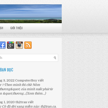
ISH
GIỚI THIỆU
 BẠN ĐỌC
ng 3, 2022
ComputerBoy
viết
r />Theo mình thì chữ Nôm
thương&quot; của mình xuất phát từ
n &quot;thương...
(Xem thêm...)
ng 1, 2020
th2tran
viết
c Cô đã dời sang miền này:
th2tran.ca
.