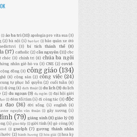
OOK
ảo ba trì
(10)
apologia pro vita sua
(3)
ữ
(1)
g
(2)
bà nội
(5)
bảo quản xe ôtô
bạo lực
(1)
bí tích thánh thể
(8)
nedictxvi
(3)
da
(37)
cầu nguyện
(11)
catholic
(2)
cbc
chúa ba ngôi
t chóc
(3)
chính trị
(6)
covid-
hứng nhân giê-hô-va
(3)
CNE
(2)
công giáo
(134)
cộng đồng
(3)
công việc
(24)
ghệ
(6)
cộng sản
(2)
cung tự phục hổ quyền
(2)
cuối tuần
(6)
du lịch
(9)
dị ứng
(4)
du lịch
(1)
dịch thuật
(1)
du ngoạn
(9)
e
(2)
đại hội giới
dụ ngôn
(1)
độc
đêm tối tăm
(5)
đi công tác
(3)
đạo
(1)
ầu đạo
(36)
đời sống
(5)
english
(4)
gãy xương
(5)
-xavier nguyễn văn thuận
(1)
đình
(79)
giáng sinh
(8)
giáo lý
(9)
ông
(5)
giới tính
(4)
gò công
(6)
giao tiếp
(1)
guelph
(7)
gương thánh nhân
bend
(1)
i hước
(2)
hoa kỳ
hành hương
(1)
hòa giải
(1)