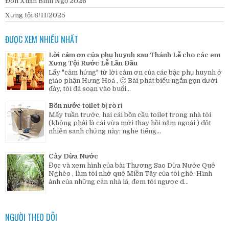
Đón Xuân Bính Ngọ 2026
Xưng tội 8/11/2025
ĐƯỢC XEM NHIỀU NHẤT
Lời cảm ơn của phụ huynh sau Thánh Lễ cho các em
Xưng Tội Rước Lễ Lần Đầu
Lấy "cảm hứng" từ lời cảm ơn của các bậc phụ huynh ở
giáo phận Hưng Hoá , 🙂 Bài phát biểu ngắn gọn dưới
đây, tôi đã soạn vào buổi...
Bồn nước toilet bị rò rỉ
Mấy tuần trước, hai cái bồn cầu toilet trong nhà tôi
(không phải là cái vừa mới thay hồi năm ngoái ) đột
nhiên sanh chứng này: nghe tiếng...
Cây Dừa Nước
Đọc và xem hình của bài Thương Sao Dừa Nước Quê
Nghèo , làm tôi nhớ quê Miền Tây của tôi ghê. Hình
ảnh của những căn nhà lá, đem tôi ngược d...
NGƯỜI THEO DÕI