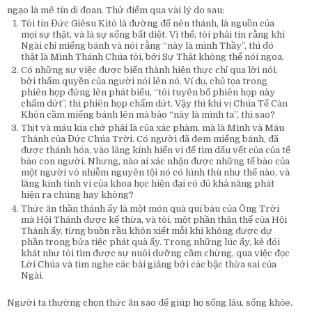
ngạo là mê tín dị đoan. Thử điểm qua vài lý do sau:
Tôi tin Đức Giêsu Kitô là đường để nên thánh, là nguồn của
mọi sự thật, và là sự sống bất diệt. Vì thế, tôi phải tin rằng khi
Ngài chỉ miếng bánh và nói rằng “này là mình Thầy”, thì đó
thật là Mình Thánh Chúa tôi, bởi Sự Thật không thể nói ngoa.
Có những sự việc được biến thành hiện thực chỉ qua lời nói,
bởi thẩm quyền của người nói lên nó. Ví dụ, chủ tọa trong
phiên họp đứng lên phát biểu, “tôi tuyên bố phiên họp này
chấm dứt”, thì phiên họp chấm dứt. Vậy thì khi vị Chúa Tể Càn
Khôn cầm miếng bánh lên mà bảo “này là mình ta”, thì sao?
Thịt và máu kia chớ phải là của xác phàm, mà là Mình và Máu
Thánh của Đức Chúa Trời. Có người đã đem miếng bánh, đã
được thánh hóa, vào lăng kính hiển vi để tìm dấu vết của của tế
bào con người. Nhưng, nào ai xác nhận được những tế bào của
một người vô nhiễm nguyên tội nó có hình thù như thế nào, và
lăng kính tinh vi của khoa học hiện đại có đủ khả năng phát
hiện ra chúng hay không?
Thức ăn thần thánh ấy là một món quà quí báu của Ông Trời
mà Hội Thánh được kế thừa, và tôi, một phần thân thể của Hội
Thánh ấy, từng buồn rầu khôn xiết mỗi khi không được dự
phần trong bửa tiệc phát quà ấy. Trong những lúc ấy, kẻ đói
khát như tôi tìm được sự nuôi dưỡng cầm chừng, qua việc đọc
Lời Chúa và tìm nghe các bài giảng bởi các bậc thừa sai của
Ngài.
Người ta thường chọn thức ăn sao để giúp họ sống lâu, sống khỏe.