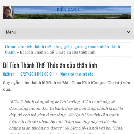
Home
»
bí tích thánh thể
,
công giáo
,
gương thánh nhân
,
kinh
thánh
» Bí Tích Thánh Thể: Thức ăn của thần linh
Bí Tích Thánh Thể: Thức ăn của thần linh
th2tran
6/27/2011 11:12:00 CH
Không có nhận xét nào
Suy ngẫm cho thánh lễ Mình và Máu Chúa Kitô (Corpus Christi) vừa
qua…
“51Ta là bánh hằng sống từ Trời xuống. Ai ăn bánh này, sẽ
được sống muôn đời. Và bánh thầy sẽ ban tặng, chính là thịt ta
đây, để cho thế gian được sống… 52 Người Do-thái liền tranh
luận sôi nổi với nhau. Họ nói: "Làm sao ông này có thể cho
chúng ta ăn thịt ông ta được? " 53 Đức Giê-su nói với họ: "Thật,