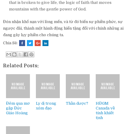
that is broken to give life, the logic of faith that moves
mountains with the gentle power of God.
Đón nhận khổ nạn với lòng mến, và từ đó biến sự phiền phức, sự
ngược đãi, thành một hành động hiến tặng đối với chính những ai
đang gây lụy phiền cho chúng ta.
Chia Sẻ:
Related Posts:
Đêm qua mơ
Ly dị trong
Thần dược?
HĐGM
gặp Đức
xóm đạo
Canada về
Giáo Hoàng
tính khiết
tịnh