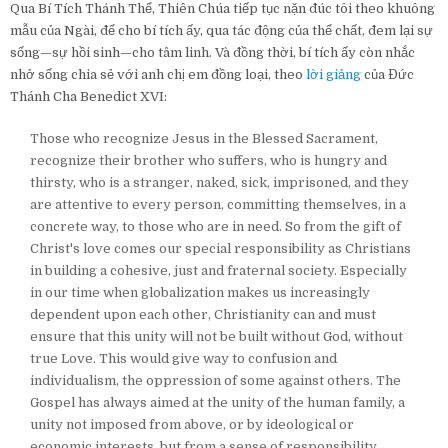
Qua Bí Tích Thánh Thể, Thiên Chúa tiếp tục nặn đúc tôi theo khuông
mẫu của Ngài, để cho bí tích ấy, qua tác động của thể chất, đem lại sự
sống—sự hồi sinh—cho tâm linh. Và đồng thời, bí tích ấy còn nhắc
nhở sống chia sẻ với anh chị em đồng loại, theo
lời giảng
của Đức
Thánh Cha Benedict XVI:
Those who recognize Jesus in the Blessed Sacrament,
recognize their brother who suffers, who is hungry and
thirsty, who is a stranger, naked, sick, imprisoned, and they
are attentive to every person, committing themselves, in a
concrete way, to those who are in need. So from the gift of
Christ's love comes our special responsibility as Christians
in building a cohesive, just and fraternal society. Especially
in our time when globalization makes us increasingly
dependent upon each other, Christianity can and must
ensure that this unity will not be built without God, without
true Love. This would give way to confusion and
individualism, the oppression of some against others. The
Gospel has always aimed at the unity of the human family, a
unity not imposed from above, or by ideological or
economic interests, but from a sense of responsibility