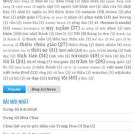
(60)
mùa hè
(5)
mùa vọng
(3)
mùa xuân
(4)
mùa đông
(1)
ngắm đàng ánh
ngôn ngữ
(3)
người việt khắp nơi
(2)
nhà cửa
(4)
nhật
sáng
(1)
nghỉ xuân
(1)
ontario
(19)
bản
(3)
nhật ký nghĩa vụ bồi thẩm đoàn
(3)
ottawa
(2)
phá
phật giáo
(7)
phục sinh
(13)
thai
(2)
phim
(4)
quê hương
phép xã giao
(1)
st. thomas (canada)
(2)
rắn
(2)
rượu bia
(3)
sống đạo
(3)
Sauble Beach
(1)
suy ngẫm
(57)
(13)
sức
sức khoẻ
(2)
summa theologica
(1)
sự sống
(1)
khỏe
(10)
Tết
(9)
tam nhật thánh
(2)
tâm lý
(5)
tháng tư đen
(2)
thành bại
thánh mẫu
(3)
thần học thân xác
(3)
(1)
thánh lễ
(1)
thể dục
(1)
thế giới
(1)
thị
thiên chúa giáo
(27)
thiên đàng
(2)
thiên nhiên
(6)
trường
(1)
thiên
thời sự
(41)
thời tiết
(20)
tin mừng
(2)
tình
tai
(1)
thiên văn
(1)
thư giản
(1)
tĩnh tâm
(34)
toronto
(49)
tội
(7)
dục
(3)
tình yêu
(6)
tổ tiên
(6)
tôi là
(24)
trầm tư
(28)
tội tổ tông
(7)
tôn giáo
(8)
trung quốc
(2)
việt nam
(14)
ttc
(3)
tuần thánh
(5)
tuần hoàn
(1)
vật lý
(1)
verbum domini
(1)
viết trên iPod
(21)
vlog
(4)
võ học
(2)
vô thần
(3)
waterloo
(3)
wikileaks
xưng tội
(49)
xe đạp
(15)
(2)
xã hội
(2)
y học
(2)
Popular
Blog Archives
BÀI MỚI NHẤT
Xưng tội 6/6/2026
Xưng tội Mùa Chay
Chúa Giê-su từ góc nhìn của Trung Hoa Cổ Đại (1)