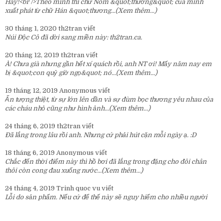
Hay!<br />Theo mình thì chữ Nôm &quot;thương&quot; của mình
xuất phát từ chữ Hán &quot;thương...
(Xem thêm...)
30 tháng 1, 2020
th2tran
viết
Núi Độc Cô đã dời sang miền này:
th2tran.ca
.
20 tháng 12, 2019
th2tran
viết
À! Chưa già nhưng gần hết xí quách rồi, anh NT ơi! Mấy năm nay em
bị &quot;con quỷ giờ ngọ&quot; nó...
(Xem thêm...)
19 tháng 12, 2019
Anonymous
viết
Ấn tượng thiệt, từ sự lớn lên dần và sự đùm bọc thương yêu nhau của
các cháu nhỏ cũng như hình ảnh...
(Xem thêm...)
24 tháng 6, 2019
th2tran
viết
Đã lắng trong lâu rồi anh. Nhưng cứ phải hút cặn mỗi ngày ạ. :D
18 tháng 6, 2019
Anonymous
viết
Chắc đến thời điểm này thì hồ bơi đã lắng trong đặng cho đôi chân
thôi còn cong đau xuống nước...
(Xem thêm...)
24 tháng 4, 2019
Trinh quoc vu
viết
Lỗi do sản phẩm. Nếu cứ để thế này sẽ nguy hiểm cho nhiều người