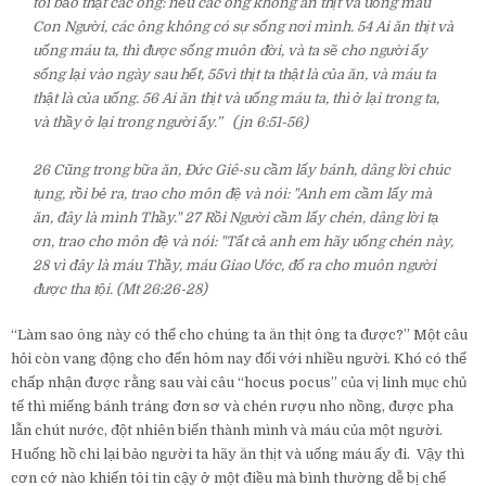
tôi bảo thật các ông: nếu các ông không ăn thịt và uống máu
Con Người, các ông không có sự sống nơi mình. 54 Ai ăn thịt và
uống máu ta, thì được sống muôn đời, và ta sẽ cho người ấy
sống lại vào ngày sau hết, 55vì thịt ta thật là của ăn, và máu ta
thật là của uống. 56 Ai ăn thịt và uống máu ta, thì ở lại trong ta,
và thầy ở lại trong người ấy.” (jn 6:51-56)
26 Cũng trong bữa ăn, Đức Giê-su cầm lấy bánh, dâng lời chúc
tụng, rồi bẻ ra, trao cho môn đệ và nói: "Anh em cầm lấy mà
ăn, đây là mình Thầy." 27 Rồi Người cầm lấy chén, dâng lời tạ
ơn, trao cho môn đệ và nói: "Tất cả anh em hãy uống chén này,
28 vì đây là máu Thầy, máu Giao Ước, đổ ra cho muôn người
được tha tội. (Mt 26:26-28)
“Làm sao ông này có thể cho chúng ta ăn thịt ông ta được?” Một câu
hỏi còn vang động cho đến hôm nay đối với nhiều người. Khó có thể
chấp nhận được rằng sau vài câu “hocus pocus” của vị linh mục chủ
tế thì miếng bánh tráng đơn sơ và chén rượu nho nồng, được pha
lẫn chút nước, đột nhiên biến thành mình và máu của một người.
Huống hồ chi lại bảo người ta hãy ăn thịt và uống máu ấy đi. Vậy thì
cơn cớ nào khiến tôi tin cậy ở một điều mà bình thường dễ bị chế