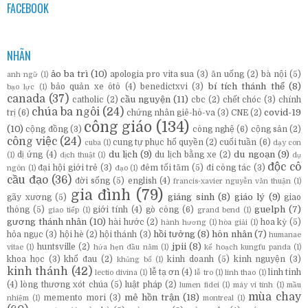
FACEBOOK
NHÃN
ảo ba trì
(10)
apologia pro vita sua
(3)
ăn uống
(2)
bà nội
(5)
anh ngữ
(1)
bí tích thánh thể
(8)
bảo quản xe ôtô
(4)
benedictxvi
(3)
bạo lực
(1)
canada
(37)
cầu nguyện
(11)
catholic
(2)
cbc
(2)
chết chóc
(3)
chính
chúa ba ngôi
(24)
covid-19
trị
(6)
chứng nhân giê-hô-va
(3)
CNE
(2)
công giáo
(134)
(10)
cộng đồng
(3)
công nghệ
(6)
cộng sản
(2)
công việc
(24)
cung tự phục hổ quyền
(2)
cuối tuần
(6)
cuba
(1)
dạy con
du lịch
(9)
du ngoạn
(9)
dị ứng
(4)
du lịch bằng xe
(2)
(1)
dịch thuật
(1)
dụ
độc cô
đại hội giới trẻ
(3)
đêm tối tăm
(5)
đi công tác
(3)
ngôn
(1)
đạo
(1)
cầu đạo
(36)
đời sống
(5)
english
(4)
francis-xavier nguyễn văn thuận
(1)
gia đình
(79)
giáng sinh
(8)
giáo lý
(9)
gãy xương
(5)
giao
guelph
(7)
thông
(5)
giới tính
(4)
gò công
(6)
giao tiếp
(1)
grand bend
(1)
gương thánh nhân
(10)
hài hước
(2)
hoa kỳ
(5)
hành hương
(1)
hòa giải
(1)
hồi tưởng
(8)
hôn nhân
(7)
hỏa ngục
(3)
hội hè
(2)
hội thánh
(3)
humanae
jpii
(8)
huntsville
(2)
vitae
(1)
hứa hẹn đầu năm
(1)
kế hoạch kungfu panda
(1)
khoa học
(3)
khổ đau
(2)
kinh doanh
(5)
kinh nguyện
(3)
khủng bố
(1)
kinh thánh
(42)
lễ tạ ơn
(4)
linh tinh
lectio divina
(1)
lễ tro
(1)
linh thao
(1)
(4)
lòng thương xót chúa
(5)
luật pháp
(2)
lumen fidei
(1)
máy vi tính
(1)
mầu
mùa chay
mê hồn trận
(18)
memento mori
(3)
nhiệm
(1)
montreal
(1)