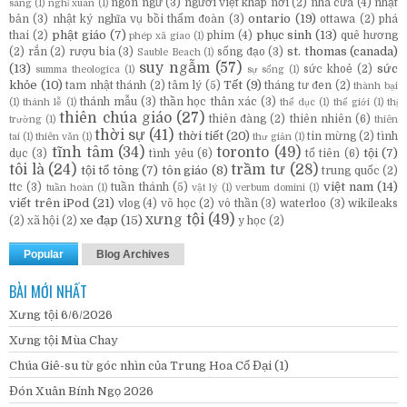
ngôn ngữ
(3)
người việt khắp nơi
(2)
nhà cửa
(4)
nhật
sáng
(1)
nghỉ xuân
(1)
ontario
(19)
bản
(3)
nhật ký nghĩa vụ bồi thẩm đoàn
(3)
ottawa
(2)
phá
phật giáo
(7)
phục sinh
(13)
thai
(2)
phim
(4)
quê hương
phép xã giao
(1)
st. thomas (canada)
(2)
rắn
(2)
rượu bia
(3)
sống đạo
(3)
Sauble Beach
(1)
suy ngẫm
(57)
(13)
sức
sức khoẻ
(2)
summa theologica
(1)
sự sống
(1)
khỏe
(10)
Tết
(9)
tam nhật thánh
(2)
tâm lý
(5)
tháng tư đen
(2)
thành bại
thánh mẫu
(3)
thần học thân xác
(3)
(1)
thánh lễ
(1)
thể dục
(1)
thế giới
(1)
thị
thiên chúa giáo
(27)
thiên đàng
(2)
thiên nhiên
(6)
trường
(1)
thiên
thời sự
(41)
thời tiết
(20)
tin mừng
(2)
tình
tai
(1)
thiên văn
(1)
thư giản
(1)
tĩnh tâm
(34)
toronto
(49)
tội
(7)
dục
(3)
tình yêu
(6)
tổ tiên
(6)
tôi là
(24)
trầm tư
(28)
tội tổ tông
(7)
tôn giáo
(8)
trung quốc
(2)
việt nam
(14)
ttc
(3)
tuần thánh
(5)
tuần hoàn
(1)
vật lý
(1)
verbum domini
(1)
viết trên iPod
(21)
vlog
(4)
võ học
(2)
vô thần
(3)
waterloo
(3)
wikileaks
xưng tội
(49)
xe đạp
(15)
(2)
xã hội
(2)
y học
(2)
Popular
Blog Archives
BÀI MỚI NHẤT
Xưng tội 6/6/2026
Xưng tội Mùa Chay
Chúa Giê-su từ góc nhìn của Trung Hoa Cổ Đại (1)
Đón Xuân Bính Ngọ 2026