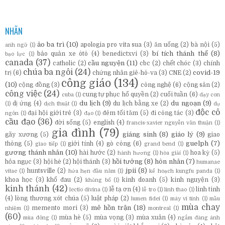
NHÃN
ảo ba trì
(10)
apologia pro vita sua
(3)
ăn uống
(2)
bà nội
(5)
anh ngữ
(1)
bí tích thánh thể
(8)
bảo quản xe ôtô
(4)
benedictxvi
(3)
bạo lực
(1)
canada
(37)
cầu nguyện
(11)
catholic
(2)
cbc
(2)
chết chóc
(3)
chính
chúa ba ngôi
(24)
covid-19
trị
(6)
chứng nhân giê-hô-va
(3)
CNE
(2)
công giáo
(134)
(10)
cộng đồng
(3)
công nghệ
(6)
cộng sản
(2)
công việc
(24)
cung tự phục hổ quyền
(2)
cuối tuần
(6)
cuba
(1)
dạy con
du lịch
(9)
du ngoạn
(9)
dị ứng
(4)
du lịch bằng xe
(2)
(1)
dịch thuật
(1)
dụ
độc cô
đại hội giới trẻ
(3)
đêm tối tăm
(5)
đi công tác
(3)
ngôn
(1)
đạo
(1)
cầu đạo
(36)
đời sống
(5)
english
(4)
francis-xavier nguyễn văn thuận
(1)
gia đình
(79)
giáng sinh
(8)
giáo lý
(9)
gãy xương
(5)
giao
guelph
(7)
thông
(5)
giới tính
(4)
gò công
(6)
giao tiếp
(1)
grand bend
(1)
gương thánh nhân
(10)
hài hước
(2)
hoa kỳ
(5)
hành hương
(1)
hòa giải
(1)
hồi tưởng
(8)
hôn nhân
(7)
hỏa ngục
(3)
hội hè
(2)
hội thánh
(3)
humanae
jpii
(8)
huntsville
(2)
vitae
(1)
hứa hẹn đầu năm
(1)
kế hoạch kungfu panda
(1)
khoa học
(3)
khổ đau
(2)
kinh doanh
(5)
kinh nguyện
(3)
khủng bố
(1)
kinh thánh
(42)
lễ tạ ơn
(4)
linh tinh
lectio divina
(1)
lễ tro
(1)
linh thao
(1)
(4)
lòng thương xót chúa
(5)
luật pháp
(2)
lumen fidei
(1)
máy vi tính
(1)
mầu
mùa chay
mê hồn trận
(18)
memento mori
(3)
nhiệm
(1)
montreal
(1)
(60)
mùa hè
(5)
mùa vọng
(3)
mùa xuân
(4)
mùa đông
(1)
ngắm đàng ánh