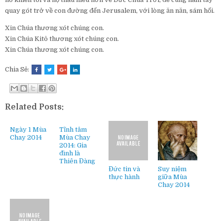
quay gót trở về con đường đến Jerusalem, với lòng ăn năn, sám hối.
Xin Chúa thương xót chúng con.
Xin Chúa Kitô thương xót chúng con.
Xin Chúa thương xót chúng con.
Chia Sẻ:
Related Posts:
Ngày 1 Mùa
Tĩnh tâm
Chay 2014
Mùa Chay
2014: Gia
đình là
Thiên Đàng
Đức tin và
Suy niệm
thực hành
giữa Mùa
Chay 2014