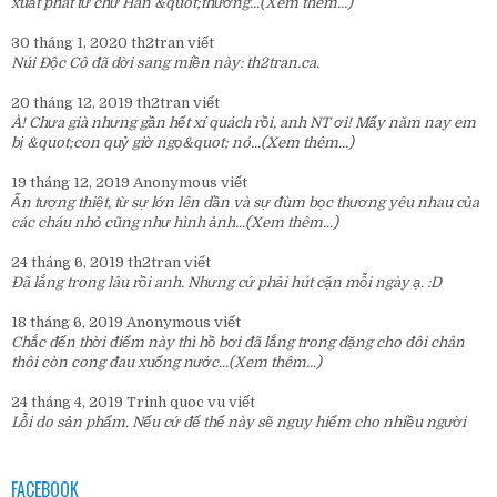
xuất phát từ chữ Hán &quot;thương...
(Xem thêm...)
30 tháng 1, 2020
th2tran
viết
Núi Độc Cô đã dời sang miền này:
th2tran.ca
.
20 tháng 12, 2019
th2tran
viết
À! Chưa già nhưng gần hết xí quách rồi, anh NT ơi! Mấy năm nay em
bị &quot;con quỷ giờ ngọ&quot; nó...
(Xem thêm...)
19 tháng 12, 2019
Anonymous
viết
Ấn tượng thiệt, từ sự lớn lên dần và sự đùm bọc thương yêu nhau của
các cháu nhỏ cũng như hình ảnh...
(Xem thêm...)
24 tháng 6, 2019
th2tran
viết
Đã lắng trong lâu rồi anh. Nhưng cứ phải hút cặn mỗi ngày ạ. :D
18 tháng 6, 2019
Anonymous
viết
Chắc đến thời điểm này thì hồ bơi đã lắng trong đặng cho đôi chân
thôi còn cong đau xuống nước...
(Xem thêm...)
24 tháng 4, 2019
Trinh quoc vu
viết
Lỗi do sản phẩm. Nếu cứ để thế này sẽ nguy hiểm cho nhiều người
FACEBOOK