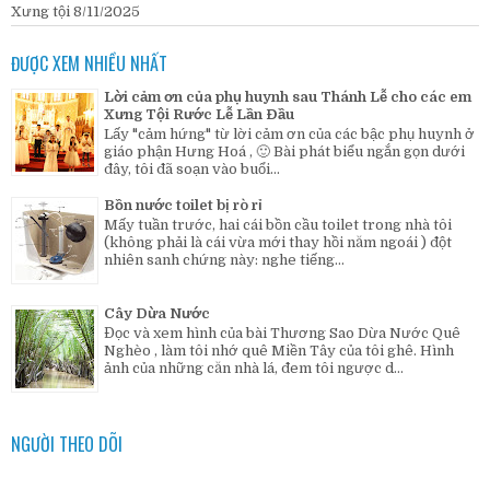
Xưng tội 8/11/2025
ĐƯỢC XEM NHIỀU NHẤT
Lời cảm ơn của phụ huynh sau Thánh Lễ cho các em
Xưng Tội Rước Lễ Lần Đầu
Lấy "cảm hứng" từ lời cảm ơn của các bậc phụ huynh ở
giáo phận Hưng Hoá , 🙂 Bài phát biểu ngắn gọn dưới
đây, tôi đã soạn vào buổi...
Bồn nước toilet bị rò rỉ
Mấy tuần trước, hai cái bồn cầu toilet trong nhà tôi
(không phải là cái vừa mới thay hồi năm ngoái ) đột
nhiên sanh chứng này: nghe tiếng...
Cây Dừa Nước
Đọc và xem hình của bài Thương Sao Dừa Nước Quê
Nghèo , làm tôi nhớ quê Miền Tây của tôi ghê. Hình
ảnh của những căn nhà lá, đem tôi ngược d...
NGƯỜI THEO DÕI