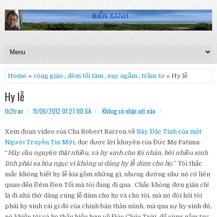
Home
»
công giáo
,
đêm tối tăm
,
suy ngẫm
,
trầm tư
» Hy lễ
Hy lễ
th2tran
11/06/2012 01:27:00 SA
Không có nhận xét nào
Xem đoạn video của Cha Robert Barron về
Bảy Đặc Tính của một
Người Truyền Tin Mới
, đọc được lời khuyên của Đức Mẹ Fatima:
“
Hãy cầu nguyện thật nhiều, và hy sinh cho tội nhân, bởi nhiều sinh
linh phải sa hỏa ngục vì không ai dâng hy lễ dùm cho họ.
” Tôi thắc
mắc không biết hy lễ kia gồm những gì, nhưng dường như nó có liên
quan đến Đêm Đen Tối mà tôi đang đi qua. Chắc không đơn giản chỉ
là đi nhà thờ dâng cúng lễ dùm cho họ và cho tôi, mà nó đòi hỏi tôi
phải hy sinh cái gì đó của chính bản thân mình, mà qua sự hy sinh đó,
nó khiến tôi và họ thấu hiểu hơn về Đức Chúa Trời, để cùng nắm tay