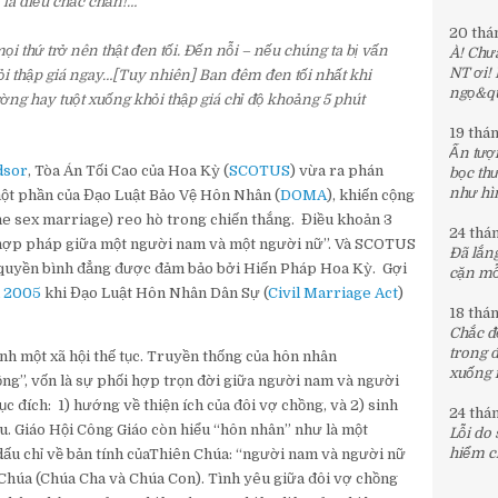
 là điều chắc chắn!…
20 thá
ọi thứ trở nên thật đen tối. Đến nỗi – nếu chúng ta bị vấn
À! Chưa
NT ơi!
i thập giá ngay…[Tuy nhiên] Ban đêm đen tối nhất khi
ngọ&quo
ng hay tuột xuống khỏi thập giá chỉ độ khoảng 5 phút
19 thá
Ấn tượn
dsor
, Tòa Án Tối Cao của Hoa Kỳ (
SCOTUS
) vừa ra phán
bọc th
như hìn
một phần của Đạo Luật Bảo Vệ Hôn Nhân (
DOMA
), khiến cộng
me sex marriage) reo hò trong chiến thắng. Điều khoản 3
24 thá
p hợp pháp giữa một người nam và một người nữ”. Và SCOTUS
Đã lắng
 quyền bình đẳng được đảm bảo bởi Hiến Pháp Hoa Kỳ. Gợi
cặn mỗi
i 2005
khi Đạo Luật Hôn Nhân Dân Sự (
Civil Marriage Act
)
18 thá
Chắc đế
trong 
h một xã hội thế tục. Truyền thống của hôn nhân
xuống 
chồng”, vốn là sự phối hợp trọn đời giữa người nam và người
c đích: 1) hướng về thiện ích của đôi vợ chồng, và 2) sinh
24 thá
sau. Giáo Hội Công Giáo còn hiểu “hôn nhân” như là một
Lỗi do
hiểm c
 dấu chỉ về bản tính củaThiên Chúa: “người nam và người nữ
n Chúa (Chúa Cha và Chúa Con). Tình yêu giữa đôi vợ chồng