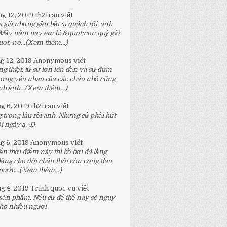
ng 12, 2019
th2tran
viết
 già nhưng gần hết xí quách rồi, anh
 Mấy năm nay em bị &quot;con quỷ giờ
t; nó...
(Xem thêm...)
ng 12, 2019
Anonymous
viết
g thiệt, từ sự lớn lên dần và sự đùm
ương yêu nhau của các cháu nhỏ cũng
h ảnh...
(Xem thêm...)
ng 6, 2019
th2tran
viết
 trong lâu rồi anh. Nhưng cứ phải hút
 ngày ạ. :D
ng 6, 2019
Anonymous
viết
n thời điểm này thì hồ bơi đã lắng
đặng cho đôi chân thôi còn cong đau
nước...
(Xem thêm...)
ng 4, 2019
Trinh quoc vu
viết
 sản phẩm. Nếu cứ để thế này sẽ nguy
ho nhiều người