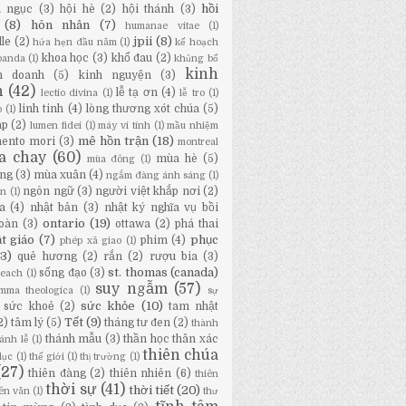
hồi
a ngục
(3)
hội hè
(2)
hội thánh
(3)
(8)
hôn nhân
(7)
humanae vitae
(1)
jpii
(8)
lle
(2)
hứa hẹn đầu năm
(1)
kế hoạch
khoa học
(3)
khổ đau
(2)
panda
(1)
khủng bố
kinh
h doanh
(5)
kinh nguyện
(3)
h
(42)
lễ tạ ơn
(4)
lectio divina
(1)
lễ tro
(1)
linh tinh
(4)
lòng thương xót chúa
(5)
o
(1)
áp
(2)
lumen fidei
(1)
máy vi tính
(1)
mầu nhiệm
mê hồn trận
(18)
ento mori
(3)
montreal
a chay
(60)
mùa hè
(5)
mùa đông
(1)
ng
(3)
mùa xuân
(4)
ngắm đàng ánh sáng
(1)
ngôn ngữ
(3)
người việt khắp nơi
(2)
ân
(1)
a
(4)
nhật bản
(3)
nhật ký nghĩa vụ bồi
ontario
(19)
oàn
(3)
ottawa
(2)
phá thai
t giáo
(7)
phục
phim
(4)
phép xã giao
(1)
13)
quê hương
(2)
rắn
(2)
rượu bia
(3)
st. thomas (canada)
sống đạo
(3)
Beach
(1)
suy ngẫm
(57)
mma theologica
(1)
sự
sức khỏe
(10)
sức khoẻ
(2)
tam nhật
Tết
(9)
2)
tâm lý
(5)
tháng tư đen
(2)
thành
thánh mẫu
(3)
thần học thân xác
ánh lễ
(1)
thiên chúa
dục
(1)
thế giới
(1)
thị trường
(1)
(27)
thiên đàng
(2)
thiên nhiên
(6)
thiên
thời sự
(41)
thời tiết
(20)
iên văn
(1)
thư