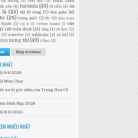
tĩnh tâm
tin mừng
(2)
tình dục
(3)
toronto
(49)
tội
ình yêu
(6)
tổ tiên
(6)
i là
(24)
tội tổ tông
(7)
tôn giáo
(8)
tư
(28)
trung quốc
(2)
ttc
(3)
tuần hoàn
việt
 thánh
(5)
vật lý
(1)
verbum domini
(1)
4)
viết trên iPod
(21)
vlog
(4)
võ học
(2)
n
(3)
waterloo
(3)
wikileaks
(2)
xã hội
(2)
xưng tội
(49)
(15)
y học
(2)
lar
Blog Archives
I NHẤT
ội 6/6/2026
ội Mùa Chay
iê-su từ góc nhìn của Trung Hoa Cổ
ân Bính Ngọ 2026
ội 8/11/2025
XEM NHIỀU NHẤT