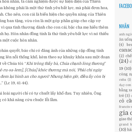
a hôn nhân, ta cảm nghiệm được sự hiện diện của Thiên
FACEB
a không phải là một thứ tình yêu bất lực, mà phải đơm hoa,
ành. Cho nên, con cái là biểu hiện cho quyền năng của Thiên
ăng ban tặng, vừa còn là một góp phần giúp cho cặp vợ
NHÃN
 vì qua tình thương dành cho con cái, bậc cha mẹ hiểu thêm
h họ. Hôn nhân đồng tính là thứ tình yêu bất lực vì nó thiếu
anh ng
ăn uốn
ủa một cuộc hôn nhân.
(4)
be
cana
phán quyết, báo chí có đăng ảnh của những cặp đồng tính
(2)
chế
g lên nỗi thống khổ, kèm theo sự khuây khỏa sau một đoạn
(24)
c
 về Chúa tôi: “
Khi trông thấy bà, Chúa chạnh lòng thương
”
19
(10)
iê-ru-sa-lem], [Chúa] khóc thương mà nói, ‘Phải chi ngày
công n
em lại bình an cho ngươi! Nhưng hiện giờ, điều ấy còn bị
cuba
(1)
…
” (Lc 19, 41-44).
dạy con
bằng x
 loài người chỉ có tự chuốt lấy khổ đau. Tuy nhiên, Ông
trẻ
(3)
 có khả năng cứu chuộc lỗi lầm.
cô c
francis
gia 
giao th
grand 
(10)
hà