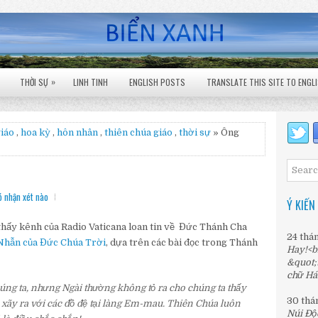
»
THỜI SỰ
LINH TINH
ENGLISH POSTS
TRANSLATE THIS SITE TO ENGL
iáo
,
hoa kỳ
,
hôn nhân
,
thiên chúa giáo
,
thời sự
» Ông
 nhận xét nào
Ý KIẾN
thấy kênh của Radio Vaticana loan tin về Đức Thánh Cha
24 thá
hẫn của Đức Chúa Trời
, dựa trên các bài đọc trong Thánh
Hay!<b
&quot;
chữ Há
ng ta, nhưng Ngài thường không tỏ ra cho chúng ta thấy
30 thá
 xãy ra với các đồ đệ tại làng Em-mau. Thiên Chúa luôn
Núi Độ