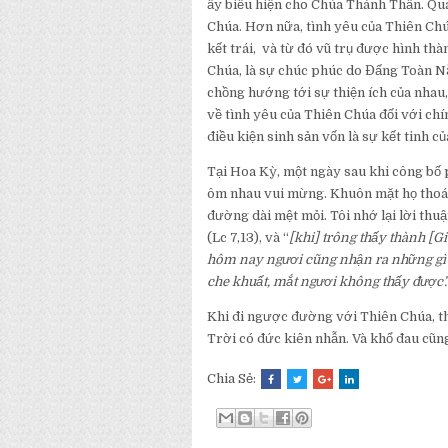
ấy biếu hiện cho Chúa Thánh Thần. Qu
Chúa. Hơn nữa, tình yêu của Thiên Chú
kết trái, và từ đó vũ trụ được hình th
Chúa, là sự chúc phúc do Đấng Toàn N
chồng hướng tới sự thiện ích của nhau,
về tình yêu của Thiên Chúa đối với chín
điều kiện sinh sản vốn là sự kết tinh c
Tại Hoa Kỳ, một ngày sau khi công bố 
ôm nhau vui mừng. Khuôn mặt họ thoán
đường dài mệt mỏi. Tôi nhớ lại lời thuật
(Lc 7,13), và “
[khi] trông thấy thành [G
hôm nay ngươi cũng nhận ra những gì đ
che khuất, mắt ngươi không thấy được’
Khi đi ngược đường với Thiên Chúa, thì
Trời có đức kiên nhẫn. Và khổ đau cũng
Chia Sẻ: