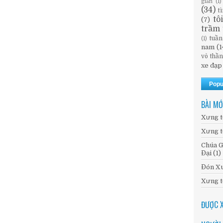
giản
(1)
(34)
t
tô
(7)
trầm 
tuần
(1)
nam
(1
vô thầ
xe đạp
Popu
BÀI MỚ
Xưng t
Xưng t
Chúa G
Đại (1)
Đón Xu
Xưng t
ĐƯỢC 