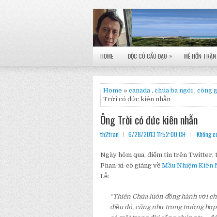
»
HOME
ĐỘC CÔ CẦU ĐẠO
MÊ HỒN TRẬN
Home
»
canada
,
chúa ba ngôi
,
công g
Trời có đức kiên nhẫn
Ông Trời có đức kiên nhẫn
th2tran
6/28/2013 11:52:00 CH
Không có
Ngày hôm qua, điểm tin trên Twitter, 
Phan-xi-cô giảng về
Mầu Nhiệm Kiên N
Lễ:
“Thiên Chúa luôn đồng hành với chú
điều đó, cũng như trong trường hợp