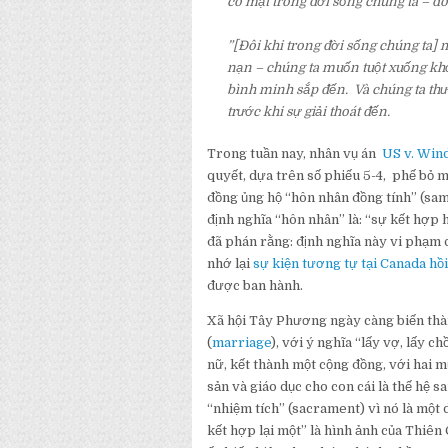
có mặt trong đời sống chúng ta – đó
”[Đôi khi trong đời sống chúng ta] m
nạn – chúng ta muốn tuột xuống khỏ
bình minh sắp đến. Và chúng ta thườ
trước khi sự giải thoát đến.
Trong tuần nay, nhân vụ án
US v. Win
quyết, dựa trên số phiếu 5-4, phế bỏ 
đồng ủng hộ “hôn nhân đồng tính” (sa
định nghĩa “hôn nhân” là: “sự kết hợ
đã phán rằng: định nghĩa này vi phạm
nhớ lại
sự kiện tương tự tại Canada hồ
được ban hành.
Xã hội Tây Phương ngày càng biến thàn
(
marriage
), với ý nghĩa “lấy vợ, lấy 
nữ, kết thành một cộng đồng, với hai mụ
sản và giáo dục cho con cái là thế hệ 
“nhiệm tích” (sacrament) vì nó là một
kết hợp lại một” là hình ảnh của Thiê