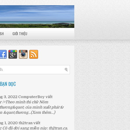
ISH
GIỚI THIỆU
 BẠN ĐỌC
ng 3, 2022
ComputerBoy
viết
r />Theo mình thì chữ Nôm
thương&quot; của mình xuất phát từ
n &quot;thương...
(Xem thêm...)
ng 1, 2020
th2tran
viết
c Cô đã dời sang miền này:
th2tran.ca
.