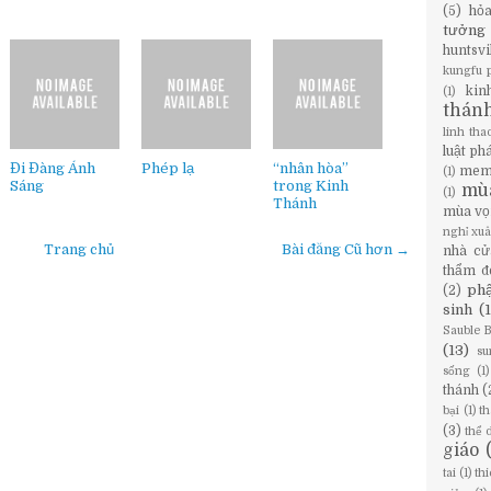
(5)
hỏ
tưởng
huntsvi
kungfu 
kin
(1)
thán
linh tha
luật ph
Đi Đàng Ánh
Phép lạ
“nhân hòa”
mem
(1)
Sáng
trong Kinh
mù
(1)
Thánh
mùa vọ
nghỉ xu
Trang chủ
Bài đăng Cũ hơn →
nhà cử
thẩm đ
phậ
(2)
sinh
(
Sauble 
(13)
su
sống
(1)
thánh
(
bại
(1)
th
(3)
thể 
giáo
tai
(1)
th