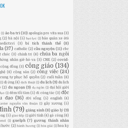
OOK
ảo ba trì
(10)
apologia pro vita sua
(3)
ữ
(1)
g
(2)
bà nội
(5)
bảo quản xe ôtô
bạo lực
(1)
bí tích thánh thể
(8)
nedictxvi
(3)
da
(37)
cầu nguyện
(11)
catholic
(2)
cbc
chúa ba ngôi
t chóc
(3)
chính trị
(6)
covid-
hứng nhân giê-hô-va
(3)
CNE
(2)
công giáo
(134)
cộng đồng
(3)
công việc
(24)
ghệ
(6)
cộng sản
(2)
cung tự phục hổ quyền
(2)
cuối tuần
(6)
du lịch
(9)
dị ứng
(4)
du lịch
(1)
dịch thuật
(1)
du ngoạn
(9)
e
(2)
đại hội giới
dụ ngôn
(1)
độc
đêm tối tăm
(5)
đi công tác
(3)
đạo
(1)
ầu đạo
(36)
đời sống
(5)
english
(4)
gãy xương
(5)
-xavier nguyễn văn thuận
(1)
đình
(79)
giáng sinh
(8)
giáo lý
(9)
ông
(5)
giới tính
(4)
gò công
(6)
giao tiếp
(1)
guelph
(7)
gương thánh nhân
bend
(1)
i hước
(2)
hoa kỳ
hành hương
(1)
hòa giải
(1)