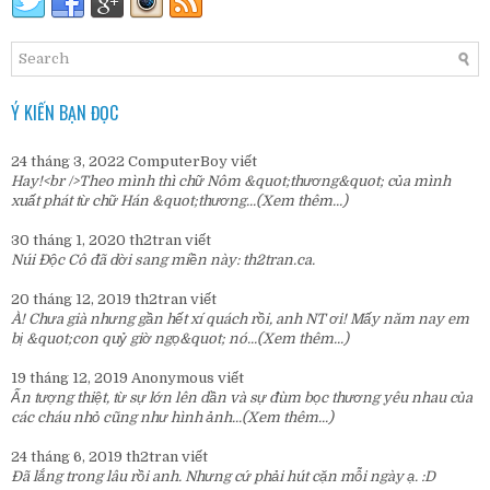
Ý KIẾN BẠN ĐỌC
24 tháng 3, 2022
ComputerBoy
viết
Hay!<br />Theo mình thì chữ Nôm &quot;thương&quot; của mình
xuất phát từ chữ Hán &quot;thương...
(Xem thêm...)
30 tháng 1, 2020
th2tran
viết
Núi Độc Cô đã dời sang miền này:
th2tran.ca
.
20 tháng 12, 2019
th2tran
viết
À! Chưa già nhưng gần hết xí quách rồi, anh NT ơi! Mấy năm nay em
bị &quot;con quỷ giờ ngọ&quot; nó...
(Xem thêm...)
19 tháng 12, 2019
Anonymous
viết
Ấn tượng thiệt, từ sự lớn lên dần và sự đùm bọc thương yêu nhau của
các cháu nhỏ cũng như hình ảnh...
(Xem thêm...)
24 tháng 6, 2019
th2tran
viết
Đã lắng trong lâu rồi anh. Nhưng cứ phải hút cặn mỗi ngày ạ. :D