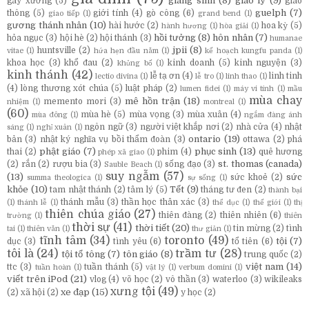
giáng sinh
(8)
giáo lý
(9)
gãy xương
(5)
giao
guelph
(7)
thông
(5)
giới tính
(4)
gò công
(6)
giao tiếp
(1)
grand bend
(1)
gương thánh nhân
(10)
hài hước
(2)
hoa kỳ
(5)
hành hương
(1)
hòa giải
(1)
hồi tưởng
(8)
hôn nhân
(7)
hỏa ngục
(3)
hội hè
(2)
hội thánh
(3)
humanae
jpii
(8)
huntsville
(2)
vitae
(1)
hứa hẹn đầu năm
(1)
kế hoạch kungfu panda
(1)
khoa học
(3)
khổ đau
(2)
kinh doanh
(5)
kinh nguyện
(3)
khủng bố
(1)
kinh thánh
(42)
lễ tạ ơn
(4)
linh tinh
lectio divina
(1)
lễ tro
(1)
linh thao
(1)
(4)
lòng thương xót chúa
(5)
luật pháp
(2)
lumen fidei
(1)
máy vi tính
(1)
mầu
mùa chay
mê hồn trận
(18)
memento mori
(3)
nhiệm
(1)
montreal
(1)
(60)
mùa hè
(5)
mùa vọng
(3)
mùa xuân
(4)
mùa đông
(1)
ngắm đàng ánh
ngôn ngữ
(3)
người việt khắp nơi
(2)
nhà cửa
(4)
nhật
sáng
(1)
nghỉ xuân
(1)
ontario
(19)
bản
(3)
nhật ký nghĩa vụ bồi thẩm đoàn
(3)
ottawa
(2)
phá
phật giáo
(7)
phục sinh
(13)
thai
(2)
phim
(4)
quê hương
phép xã giao
(1)
st. thomas (canada)
(2)
rắn
(2)
rượu bia
(3)
sống đạo
(3)
Sauble Beach
(1)
suy ngẫm
(57)
(13)
sức
sức khoẻ
(2)
summa theologica
(1)
sự sống
(1)
khỏe
(10)
Tết
(9)
tam nhật thánh
(2)
tâm lý
(5)
tháng tư đen
(2)
thành bại
thánh mẫu
(3)
thần học thân xác
(3)
(1)
thánh lễ
(1)
thể dục
(1)
thế giới
(1)
thị
thiên chúa giáo
(27)
thiên đàng
(2)
thiên nhiên
(6)
trường
(1)
thiên
thời sự
(41)
thời tiết
(20)
tin mừng
(2)
tình
tai
(1)
thiên văn
(1)
thư giản
(1)
tĩnh tâm
(34)
toronto
(49)
tội
(7)
dục
(3)
tình yêu
(6)
tổ tiên
(6)
tôi là
(24)
trầm tư
(28)
tội tổ tông
(7)
tôn giáo
(8)
trung quốc
(2)
việt nam
(14)
ttc
(3)
tuần thánh
(5)
tuần hoàn
(1)
vật lý
(1)
verbum domini
(1)
viết trên iPod
(21)
vlog
(4)
võ học
(2)
vô thần
(3)
waterloo
(3)
wikileaks
xưng tội
(49)
xe đạp
(15)
(2)
xã hội
(2)
y học
(2)