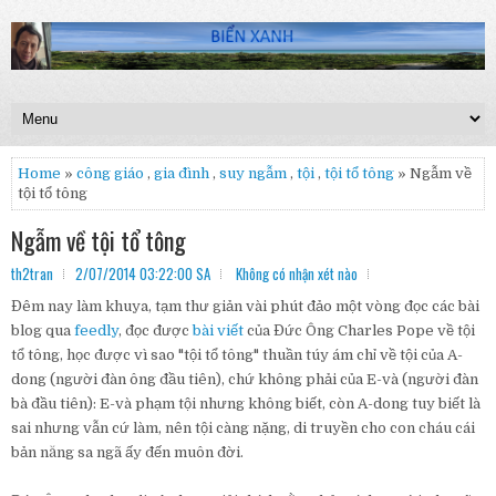
Home
»
công giáo
,
gia đình
,
suy ngẫm
,
tội
,
tội tổ tông
» Ngẫm về
tội tổ tông
Ngẫm về tội tổ tông
th2tran
2/07/2014 03:22:00 SA
Không có nhận xét nào
Đêm nay làm khuya, tạm thư giản vài phút đảo một vòng đọc các bài
blog qua
feedly
, đọc được
bài viết
của Đức Ông Charles Pope về tội
tổ tông, học được vì sao "tội tổ tông" thuần túy ám chỉ về tội của A-
dong (người đàn ông đầu tiên), chứ không phải của E-và (người đàn
bà đầu tiên): E-và phạm tội nhưng không biết, còn A-dong tuy biết là
sai nhưng vẫn cứ làm, nên tội càng nặng, di truyền cho con cháu cái
bản năng sa ngã ấy đến muôn đời.