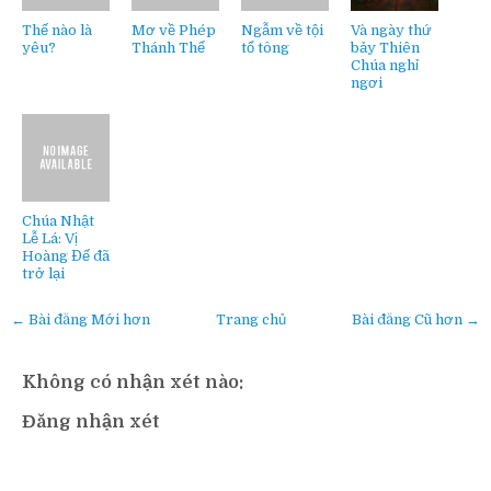
Thế nào là
Mơ về Phép
Ngẫm về tội
Và ngày thứ
yêu?
Thánh Thể
tổ tông
bảy Thiên
Chúa nghỉ
ngơi
Chúa Nhật
Lễ Lá: Vị
Hoàng Đế đã
trở lại
← Bài đăng Mới hơn
Trang chủ
Bài đăng Cũ hơn →
Không có nhận xét nào:
Đăng nhận xét