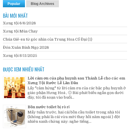
Popular
Blog Archives
BÀI MỚI NHẤT
Xưng tội 6/6/2026
Xưng tội Mùa Chay
Chúa Giê-su từ góc nhìn của Trung Hoa Cổ Đại (1)
Đón Xuân Bính Ngọ 2026
Xưng tội 8/11/2025
ĐƯỢC XEM NHIỀU NHẤT
Lời cảm ơn của phụ huynh sau Thánh Lễ cho các em
Xưng Tội Rước Lễ Lần Đầu
Lấy "cảm hứng" từ lời cảm ơn của các bậc phụ huynh ở
giáo phận Hưng Hoá , 🙂 Bài phát biểu ngắn gọn dưới
đây, tôi đã soạn vào buổi...
Bồn nước toilet bị rò rỉ
Mấy tuần trước, hai cái bồn cầu toilet trong nhà tôi
(không phải là cái vừa mới thay hồi năm ngoái ) đột
nhiên sanh chứng này: nghe tiếng...