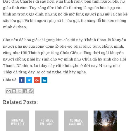
Đức Ông Charles đi sâu hơn, giải thích rằng, bản tính người phụ nữ
giàu tình cảm. Tuy rằng đức tính đó thường là nguồn hòa hợp và
bình an trong gia đình, nhưng nó dễ mở lòng người phụ nữ ra cho kẻ
xấu lừa gạt. Và khi người phụ nữ bị lừa gạt, thì nàng dễ lôi kéo chồng
mình đi theo.
Cho nên để hóa giải cái gọng kìm của tội này, Thánh Phao-lô khuyên
người phụ nữ của cộng đồng Ê-phê-sô phải phục tùng chồng mình,
cũng như Hội Thánh phục tùng Chúa Giêsu; đồng thời ngài khuyên
người chồng phải hy sinh cho vợ mình như Chúa đã hy sinh cho Hội
Thánh. Dĩ nhiên, Lời dạy này rất khó nghe ở đời nay. Nhưng như
Thầy đã từng dạy: Ai có tai nghe, thì hãy nghe.
Chia Sẻ:
Related Posts: