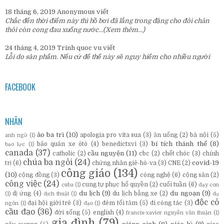
18 tháng 6, 2019
Anonymous
viết
Chắc đến thời điểm này thì hồ bơi đã lắng trong đặng cho đôi chân
thôi còn cong đau xuống nước...
(Xem thêm...)
24 tháng 4, 2019
Trinh quoc vu
viết
Lỗi do sản phẩm. Nếu cứ để thế này sẽ nguy hiểm cho nhiều người
FACEBOOK
NHÃN
ảo ba trì
(10)
apologia pro vita sua
(3)
ăn uống
(2)
bà nội
(5)
anh ngữ
(1)
bí tích thánh thể
(8)
bảo quản xe ôtô
(4)
benedictxvi
(3)
bạo lực
(1)
canada
(37)
cầu nguyện
(11)
catholic
(2)
cbc
(2)
chết chóc
(3)
chính
chúa ba ngôi
(24)
covid-19
trị
(6)
chứng nhân giê-hô-va
(3)
CNE
(2)
công giáo
(134)
(10)
cộng đồng
(3)
công nghệ
(6)
cộng sản
(2)
công việc
(24)
cung tự phục hổ quyền
(2)
cuối tuần
(6)
cuba
(1)
dạy con
du lịch
(9)
du ngoạn
(9)
dị ứng
(4)
du lịch bằng xe
(2)
(1)
dịch thuật
(1)
dụ
độc cô
đại hội giới trẻ
(3)
đêm tối tăm
(5)
đi công tác
(3)
ngôn
(1)
đạo
(1)
cầu đạo
(36)
đời sống
(5)
english
(4)
francis-xavier nguyễn văn thuận
(1)
gia đình
(79)