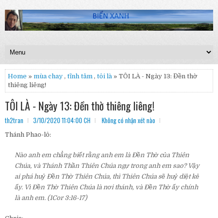
Home
»
mùa chay
,
tĩnh tâm
,
tôi là
» TÔI LÀ - Ngày 13: Đền thờ
thiêng liêng!
TÔI LÀ - Ngày 13: Đền thờ thiêng liêng!
th2tran
3/10/2020 11:04:00 CH
Không có nhận xét nào
Thánh Phao-lô:
Nào anh em chẳng biết rằng anh em là Đền Thờ của Thiên
Chúa, và Thánh Thần Thiên Chúa ngự trong anh em sao? Vậy
ai phá huỷ Đền Thờ Thiên Chúa, thì Thiên Chúa sẽ huỷ diệt kẻ
ấy. Vì Đền Thờ Thiên Chúa là nơi thánh, và Đền Thờ ấy chính
là anh em.
(1Cor 3:16-17)