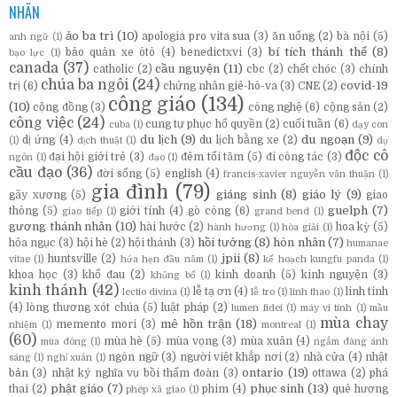
NHÃN
ảo ba trì
(10)
apologia pro vita sua
(3)
ăn uống
(2)
bà nội
(5)
anh ngữ
(1)
bí tích thánh thể
(8)
bảo quản xe ôtô
(4)
benedictxvi
(3)
bạo lực
(1)
canada
(37)
cầu nguyện
(11)
catholic
(2)
cbc
(2)
chết chóc
(3)
chính
chúa ba ngôi
(24)
covid-19
trị
(6)
chứng nhân giê-hô-va
(3)
CNE
(2)
công giáo
(134)
(10)
cộng đồng
(3)
công nghệ
(6)
cộng sản
(2)
công việc
(24)
cung tự phục hổ quyền
(2)
cuối tuần
(6)
cuba
(1)
dạy con
du lịch
(9)
du ngoạn
(9)
dị ứng
(4)
du lịch bằng xe
(2)
(1)
dịch thuật
(1)
dụ
độc cô
đại hội giới trẻ
(3)
đêm tối tăm
(5)
đi công tác
(3)
ngôn
(1)
đạo
(1)
cầu đạo
(36)
đời sống
(5)
english
(4)
francis-xavier nguyễn văn thuận
(1)
gia đình
(79)
giáng sinh
(8)
giáo lý
(9)
gãy xương
(5)
giao
guelph
(7)
thông
(5)
giới tính
(4)
gò công
(6)
giao tiếp
(1)
grand bend
(1)
gương thánh nhân
(10)
hài hước
(2)
hoa kỳ
(5)
hành hương
(1)
hòa giải
(1)
hồi tưởng
(8)
hôn nhân
(7)
hỏa ngục
(3)
hội hè
(2)
hội thánh
(3)
humanae
jpii
(8)
huntsville
(2)
vitae
(1)
hứa hẹn đầu năm
(1)
kế hoạch kungfu panda
(1)
khoa học
(3)
khổ đau
(2)
kinh doanh
(5)
kinh nguyện
(3)
khủng bố
(1)
kinh thánh
(42)
lễ tạ ơn
(4)
linh tinh
lectio divina
(1)
lễ tro
(1)
linh thao
(1)
(4)
lòng thương xót chúa
(5)
luật pháp
(2)
lumen fidei
(1)
máy vi tính
(1)
mầu
mùa chay
mê hồn trận
(18)
memento mori
(3)
nhiệm
(1)
montreal
(1)
(60)
mùa hè
(5)
mùa vọng
(3)
mùa xuân
(4)
mùa đông
(1)
ngắm đàng ánh
ngôn ngữ
(3)
người việt khắp nơi
(2)
nhà cửa
(4)
nhật
sáng
(1)
nghỉ xuân
(1)
ontario
(19)
bản
(3)
nhật ký nghĩa vụ bồi thẩm đoàn
(3)
ottawa
(2)
phá
phật giáo
(7)
phục sinh
(13)
thai
(2)
phim
(4)
quê hương
phép xã giao
(1)