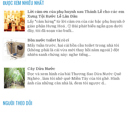
ĐƯỢC XEM NHIỀU NHẤT
Lời cảm ơn của phụ huynh sau Thánh Lễ cho các em
Xưng Tội Rước Lễ Lần Đầu
Lấy "cảm hứng" từ lời cảm ơn của các bậc phụ huynh ở
giáo phận Hưng Hoá , 🙂 Bài phát biểu ngắn gọn dưới
đây, tôi đã soạn vào buổi...
Bồn nước toilet bị rò rỉ
Mấy tuần trước, hai cái bồn cầu toilet trong nhà tôi
(không phải là cái vừa mới thay hồi năm ngoái ) đột
nhiên sanh chứng này: nghe tiếng...
Cây Dừa Nước
Đọc và xem hình của bài Thương Sao Dừa Nước Quê
Nghèo , làm tôi nhớ quê Miền Tây của tôi ghê. Hình
ảnh của những căn nhà lá, đem tôi ngược d...
NGƯỜI THEO DÕI