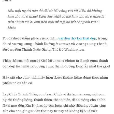
Chris:
Nếu một người nào đó đối xử bất công với tôi, điều đó không
làm cho tôi ô nhục! Điều duy nhất có thể làm cho tôi ô nhục là
nếu chính tôi lại làm nên một điều gì đó bất công đối với ai
khác.
Tôi đã được diễm phúc viếng thăm
vài đền thờ lớn thật đẹp
, trong
đó có Vương Cung Thánh Đường ở Ottawa và Vương Cung Thánh
Đường Đền Thánh Quốc Gia tại Thủ Đô Washington.
Thân thể của mỗi người Kitô hữu trong chúng ta là một cung thánh
còn đẹp hơn những vương cung thánh đường lộng lẫy nhất thế giới!
Hãy giữ cho cung thánh ấy luôn được thiêng liêng đúng theo nhân
phẩm nó đã sẵn có.
Lạy Chúa Thánh Thần, con tạ ơn Chúa vì đã tạo nên con, một con
người thiêng liêng, thánh thiện, thánh hiến, dành riêng cho chính
Ngài ngự đến. Xin Ngài giúp con luôn ghi nhớ điều ấy, và xin giúp
sức cho con gìn giữ đền thờ này từ nay sẽ không bị ô uế nữa.