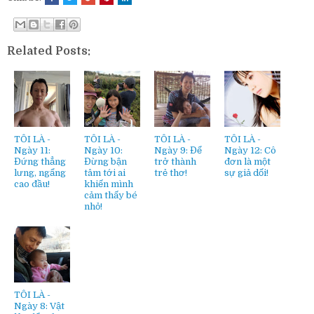
Related Posts:
TÔI LÀ -
TÔI LÀ -
TÔI LÀ -
TÔI LÀ -
Ngày 11:
Ngày 10:
Ngày 9: Để
Ngày 12: Cô
Đứng thẳng
Đừng bận
trở thành
đơn là một
lưng, ngẩng
tâm tới ai
trẻ thơ!
sự giả dối!
cao đầu!
khiến mình
cảm thấy bé
nhỏ!
TÔI LÀ -
Ngày 8: Vật