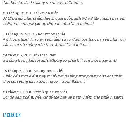
Núi Độc Cô đã dời sang miền này:
th2tran.ca
.
20 tháng 12, 2019
th2tran
viết
À! Chưa già nhưng gần hết xí quách rồi, anh NT ơi! Mấy năm nay em
bị &quot;con quỷ giờ ngọ&quot; nó...
(Xem thêm...)
19 tháng 12, 2019
Anonymous
viết
Ấn tượng thiệt, từ sự lớn lên dần và sự đùm bọc thương yêu nhau của
các cháu nhỏ cũng như hình ảnh...
(Xem thêm...)
24 tháng 6, 2019
th2tran
viết
Đã lắng trong lâu rồi anh. Nhưng cứ phải hút cặn mỗi ngày ạ. :D
18 tháng 6, 2019
Anonymous
viết
Chắc đến thời điểm này thì hồ bơi đã lắng trong đặng cho đôi chân
thôi còn cong đau xuống nước...
(Xem thêm...)
24 tháng 4, 2019
Trinh quoc vu
viết
Lỗi do sản phẩm. Nếu cứ để thế này sẽ nguy hiểm cho nhiều người
FACEBOOK