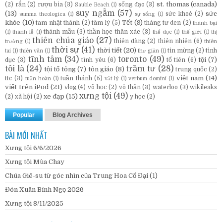
st. thomas (canada)
(2)
rắn
(2)
rượu bia
(3)
sống đạo
(3)
Sauble Beach
(1)
suy ngẫm
(57)
(13)
sức
sức khoẻ
(2)
summa theologica
(1)
sự sống
(1)
khỏe
(10)
Tết
(9)
tam nhật thánh
(2)
tâm lý
(5)
tháng tư đen
(2)
thành bại
thánh mẫu
(3)
thần học thân xác
(3)
(1)
thánh lễ
(1)
thể dục
(1)
thế giới
(1)
thị
thiên chúa giáo
(27)
thiên đàng
(2)
thiên nhiên
(6)
trường
(1)
thiên
thời sự
(41)
thời tiết
(20)
tin mừng
(2)
tình
tai
(1)
thiên văn
(1)
thư giản
(1)
tĩnh tâm
(34)
toronto
(49)
tội
(7)
dục
(3)
tình yêu
(6)
tổ tiên
(6)
tôi là
(24)
trầm tư
(28)
tội tổ tông
(7)
tôn giáo
(8)
trung quốc
(2)
việt nam
(14)
ttc
(3)
tuần thánh
(5)
tuần hoàn
(1)
vật lý
(1)
verbum domini
(1)
viết trên iPod
(21)
vlog
(4)
võ học
(2)
vô thần
(3)
waterloo
(3)
wikileaks
xưng tội
(49)
xe đạp
(15)
(2)
xã hội
(2)
y học
(2)
Popular
Blog Archives
BÀI MỚI NHẤT
Xưng tội 6/6/2026
Xưng tội Mùa Chay
Chúa Giê-su từ góc nhìn của Trung Hoa Cổ Đại (1)
Đón Xuân Bính Ngọ 2026
Xưng tội 8/11/2025