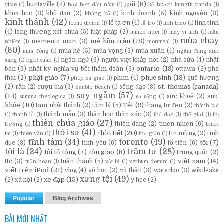
jpii
(8)
huntsville
(2)
vitae
(1)
hứa hẹn đầu năm
(1)
kế hoạch kungfu panda
(1)
khoa học
(3)
khổ đau
(2)
kinh doanh
(5)
kinh nguyện
(3)
khủng bố
(1)
kinh thánh
(42)
lễ tạ ơn
(4)
linh tinh
lectio divina
(1)
lễ tro
(1)
linh thao
(1)
(4)
lòng thương xót chúa
(5)
luật pháp
(2)
lumen fidei
(1)
máy vi tính
(1)
mầu
mùa chay
mê hồn trận
(18)
memento mori
(3)
nhiệm
(1)
montreal
(1)
(60)
mùa hè
(5)
mùa vọng
(3)
mùa xuân
(4)
mùa đông
(1)
ngắm đàng ánh
ngôn ngữ
(3)
người việt khắp nơi
(2)
nhà cửa
(4)
nhật
sáng
(1)
nghỉ xuân
(1)
ontario
(19)
bản
(3)
nhật ký nghĩa vụ bồi thẩm đoàn
(3)
ottawa
(2)
phá
phật giáo
(7)
phục sinh
(13)
thai
(2)
phim
(4)
quê hương
phép xã giao
(1)
st. thomas (canada)
(2)
rắn
(2)
rượu bia
(3)
sống đạo
(3)
Sauble Beach
(1)
suy ngẫm
(57)
(13)
sức
sức khoẻ
(2)
summa theologica
(1)
sự sống
(1)
khỏe
(10)
Tết
(9)
tam nhật thánh
(2)
tâm lý
(5)
tháng tư đen
(2)
thành bại
thánh mẫu
(3)
thần học thân xác
(3)
(1)
thánh lễ
(1)
thể dục
(1)
thế giới
(1)
thị
thiên chúa giáo
(27)
thiên đàng
(2)
thiên nhiên
(6)
trường
(1)
thiên
thời sự
(41)
thời tiết
(20)
tin mừng
(2)
tình
tai
(1)
thiên văn
(1)
thư giản
(1)
tĩnh tâm
(34)
toronto
(49)
tội
(7)
dục
(3)
tình yêu
(6)
tổ tiên
(6)
tôi là
(24)
trầm tư
(28)
tội tổ tông
(7)
tôn giáo
(8)
trung quốc
(2)
việt nam
(14)
ttc
(3)
tuần thánh
(5)
tuần hoàn
(1)
vật lý
(1)
verbum domini
(1)
viết trên iPod
(21)
vlog
(4)
võ học
(2)
vô thần
(3)
waterloo
(3)
wikileaks
xưng tội
(49)
xe đạp
(15)
(2)
xã hội
(2)
y học
(2)
Popular
Blog Archives
BÀI MỚI NHẤT