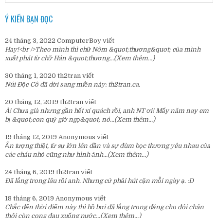
Ý KIẾN BẠN ĐỌC
24 tháng 3, 2022
ComputerBoy
viết
Hay!<br />Theo mình thì chữ Nôm &quot;thương&quot; của mình
xuất phát từ chữ Hán &quot;thương...
(Xem thêm...)
30 tháng 1, 2020
th2tran
viết
Núi Độc Cô đã dời sang miền này:
th2tran.ca
.
20 tháng 12, 2019
th2tran
viết
À! Chưa già nhưng gần hết xí quách rồi, anh NT ơi! Mấy năm nay em
bị &quot;con quỷ giờ ngọ&quot; nó...
(Xem thêm...)
19 tháng 12, 2019
Anonymous
viết
Ấn tượng thiệt, từ sự lớn lên dần và sự đùm bọc thương yêu nhau của
các cháu nhỏ cũng như hình ảnh...
(Xem thêm...)
24 tháng 6, 2019
th2tran
viết
Đã lắng trong lâu rồi anh. Nhưng cứ phải hút cặn mỗi ngày ạ. :D
18 tháng 6, 2019
Anonymous
viết
Chắc đến thời điểm này thì hồ bơi đã lắng trong đặng cho đôi chân
thôi còn cong đau xuống nước...
(Xem thêm...)