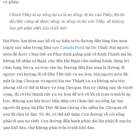
có phán:
Chính Thầy là sự sống lại và là sự sống. Ai tin vào Thầy, thì dù
đã chết, cũng sẽ được sống. Ai sống và tin vào Thầy, sẽ không
bao giờ phải chết. (Ga 11:25-26)
Bài Phúc Âm hôm nay kể về sự kiện trên đường đến làng Em-mau
(ngày nay nằm trong khu vực
Canada Park
tại Do Thái). Hai người
môn đệ được Chúa Giê-su Phục Sinh giảng giải về Kinh Thánh mà họ
không hề nhận ra Ngài, cho đến khi Ngài cầm miếng bánh, dâng lời
chúc tụng, bẻ ra, và trao cho họ. Đường đến Em-mau là đường đi
ngược với hướng đi về Đền Thờ Giê-ru-sa-lem. Hai người môn đệ:
một là ông Cleopas và người kia tuy Thánh Lu-ca không nêu tên
nhưng rất có thể là Mary vợ ông Cleopas. Hai vợ chồng này do tuyệt
vọng, đã rời bỏ thành Giê-ru-sa-lem để trở về lối cũ toan tránh bị áp
bức. Nhưng sau khi được tiếp diện với Chúa Giê-su sống lại, hai
người đã quay lại Đền Thờ để làm chứng cho niềm tin. Cleopas về
sau đã chịu tử đạo. Từ đó, có thể kết luận: Con đường về cõi sống
phải đi qua sự chết. Con đường đến hạnh phúc dài lâu phải đi xuyên
qua khổ đau, chứ không phải trốn tránh khổ đau.