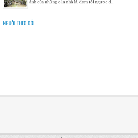
ảnh của những căn nhà lá, đem tôi ngược d...
NGƯỜI THEO DÕI