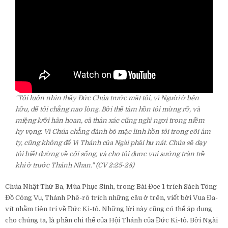
"Tôi luôn nhìn thấy Đức Chúa trước mặt tôi, vì Người ở bên
hữu, để tôi chẳng nao lòng. Bởi thế tâm hồn tôi mừng rỡ, và
miệng lưỡi hân hoan, cả thân xác cũng nghỉ ngơi trong niềm
hy vọng. Vì Chúa chẳng đành bỏ mặc linh hồn tôi trong cõi âm
ty, cũng không để Vị Thánh của Ngài phải hư nát. Chúa sẽ dạy
tôi biết đường về cõi sống, và cho tôi được vui sướng tràn trề
khi ở trước Thánh Nhan." (CV 2:25-28)
Chúa Nhật Thứ Ba, Mùa Phục Sinh, trong Bài Đọc 1 trích Sách Tông
Đồ Công Vụ, Thánh Phê-rô trích những câu ở trên, viết bởi Vua Đa-
vít nhằm tiên tri về Đức Ki-tô. Những lời này cũng có thể áp dụng
cho chúng ta, là phần chi thể của Hội Thánh của Đức Ki-tô. Bởi Ngài