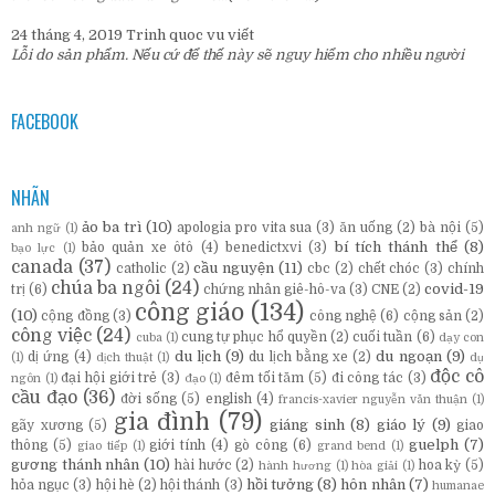
24 tháng 4, 2019
Trinh quoc vu
viết
Lỗi do sản phẩm. Nếu cứ để thế này sẽ nguy hiểm cho nhiều người
FACEBOOK
NHÃN
ảo ba trì
(10)
apologia pro vita sua
(3)
ăn uống
(2)
bà nội
(5)
anh ngữ
(1)
bí tích thánh thể
(8)
bảo quản xe ôtô
(4)
benedictxvi
(3)
bạo lực
(1)
canada
(37)
cầu nguyện
(11)
catholic
(2)
cbc
(2)
chết chóc
(3)
chính
chúa ba ngôi
(24)
covid-19
trị
(6)
chứng nhân giê-hô-va
(3)
CNE
(2)
công giáo
(134)
(10)
cộng đồng
(3)
công nghệ
(6)
cộng sản
(2)
công việc
(24)
cung tự phục hổ quyền
(2)
cuối tuần
(6)
cuba
(1)
dạy con
du lịch
(9)
du ngoạn
(9)
dị ứng
(4)
du lịch bằng xe
(2)
(1)
dịch thuật
(1)
dụ
độc cô
đại hội giới trẻ
(3)
đêm tối tăm
(5)
đi công tác
(3)
ngôn
(1)
đạo
(1)
cầu đạo
(36)
đời sống
(5)
english
(4)
francis-xavier nguyễn văn thuận
(1)
gia đình
(79)
giáng sinh
(8)
giáo lý
(9)
gãy xương
(5)
giao
guelph
(7)
thông
(5)
giới tính
(4)
gò công
(6)
giao tiếp
(1)
grand bend
(1)
gương thánh nhân
(10)
hài hước
(2)
hoa kỳ
(5)
hành hương
(1)
hòa giải
(1)
hồi tưởng
(8)
hôn nhân
(7)
hỏa ngục
(3)
hội hè
(2)
hội thánh
(3)
humanae