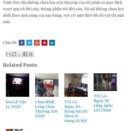
Tình Yêu, thì những chọn lựa yêu thương của tôi phải có mục đích
vượt qua cả đời này, thông phần tới đời sau. Tôi sẽ không chọn lựa
đuổi theo ánh sáng của sao băng, rực rỡ một thời để rồi vụt tắt mãi
mãi.
Chia Sẻ:
Related Posts:
TÔI LÀ -
Ngày 18:
Sau Lễ Tiệc
Chúa Nhật
TÔI LÀ -
Lắng nghe
Ly 2020
Lòng Chúa
Ngày 20:
Lời Chúa!
Thương Xót
Đừng tìm lời
2020
khen từ
mạng xã hội!