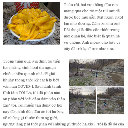
Tuần rồi, hai vợ chồng đứa em
mang qua cho tôi một túi mít đã
được bóc múi sẵn. Mít ngon, ngọt
lịm như đường. Cảm ơn chú em!
Đối thoại là điều cần thiết trong
mọi quan hệ, đặc biệt là quan hệ
vợ chồng. Anh mừng cho bây vì
bây đã trở lại được như xưa.
Trong tuần qua, gia đình tôi tiếp
tục những sinh hoạt du ngoạn
chiều chiều quanh nhà để giải
khuây trong thời kỳ cách ly bởi
vấn nạn COVID-1. Sau hành trình
tĩnh tâm TÔI LÀ, tôi đã phần nào
an phận với "cái dầm đâm vào thân
xác" tôi. Tôi muốn tận dụng cơ hội
này để chỉnh đốn đầu óc tôi hướng
về những gì thuộc thượng giới,
ngưng lãng phí thời gian với những gì thuộc hạ giới. Tôi là đồ đệ của