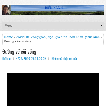
Home
»
covid-19
,
công giáo
,
đạo
,
gia đình
,
hôn nhân
,
phục sinh
»
Đường về cõi sống
Đường về cõi sống
th2tran
4/26/2020 05:39:00 CH
Không có nhận xét nào