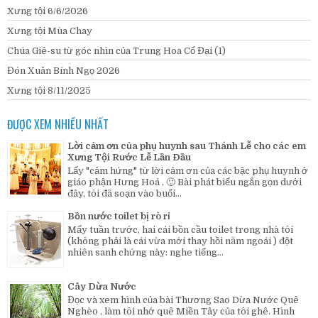
Xưng tội 6/6/2026
Xưng tội Mùa Chay
Chúa Giê-su từ góc nhìn của Trung Hoa Cổ Đại (1)
Đón Xuân Bính Ngọ 2026
Xưng tội 8/11/2025
ĐƯỢC XEM NHIỀU NHẤT
Lời cảm ơn của phụ huynh sau Thánh Lễ cho các em
Xưng Tội Rước Lễ Lần Đầu
Lấy "cảm hứng" từ lời cảm ơn của các bậc phụ huynh ở
giáo phận Hưng Hoá , 🙂 Bài phát biểu ngắn gọn dưới
đây, tôi đã soạn vào buổi...
Bồn nước toilet bị rò rỉ
Mấy tuần trước, hai cái bồn cầu toilet trong nhà tôi
(không phải là cái vừa mới thay hồi năm ngoái ) đột
nhiên sanh chứng này: nghe tiếng...
Cây Dừa Nước
Đọc và xem hình của bài Thương Sao Dừa Nước Quê
Nghèo , làm tôi nhớ quê Miền Tây của tôi ghê. Hình