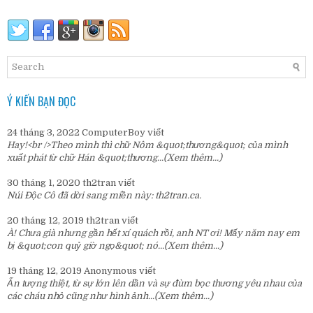
Ý KIẾN BẠN ĐỌC
24 tháng 3, 2022
ComputerBoy
viết
Hay!<br />Theo mình thì chữ Nôm &quot;thương&quot; của mình
xuất phát từ chữ Hán &quot;thương...
(Xem thêm...)
30 tháng 1, 2020
th2tran
viết
Núi Độc Cô đã dời sang miền này:
th2tran.ca
.
20 tháng 12, 2019
th2tran
viết
À! Chưa già nhưng gần hết xí quách rồi, anh NT ơi! Mấy năm nay em
bị &quot;con quỷ giờ ngọ&quot; nó...
(Xem thêm...)
19 tháng 12, 2019
Anonymous
viết
Ấn tượng thiệt, từ sự lớn lên dần và sự đùm bọc thương yêu nhau của
các cháu nhỏ cũng như hình ảnh...
(Xem thêm...)