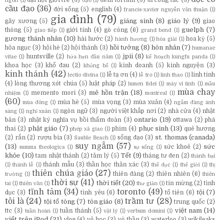
ngôn
(1)
đạo
(1)
cầu đạo
(36)
đời sống
(5)
english
(4)
francis-xavier nguyễn văn thuận
(1)
gia đình
(79)
giáng sinh
(8)
giáo lý
(9)
gãy xương
(5)
giao
guelph
(7)
thông
(5)
giới tính
(4)
gò công
(6)
giao tiếp
(1)
grand bend
(1)
gương thánh nhân
(10)
hài hước
(2)
hoa kỳ
(5)
hành hương
(1)
hòa giải
(1)
hồi tưởng
(8)
hôn nhân
(7)
hỏa ngục
(3)
hội hè
(2)
hội thánh
(3)
humanae
jpii
(8)
huntsville
(2)
vitae
(1)
hứa hẹn đầu năm
(1)
kế hoạch kungfu panda
(1)
khoa học
(3)
khổ đau
(2)
kinh doanh
(5)
kinh nguyện
(3)
khủng bố
(1)
kinh thánh
(42)
lễ tạ ơn
(4)
linh tinh
lectio divina
(1)
lễ tro
(1)
linh thao
(1)
(4)
lòng thương xót chúa
(5)
luật pháp
(2)
lumen fidei
(1)
máy vi tính
(1)
mầu
mùa chay
mê hồn trận
(18)
memento mori
(3)
nhiệm
(1)
montreal
(1)
(60)
mùa hè
(5)
mùa vọng
(3)
mùa xuân
(4)
mùa đông
(1)
ngắm đàng ánh
ngôn ngữ
(3)
người việt khắp nơi
(2)
nhà cửa
(4)
nhật
sáng
(1)
nghỉ xuân
(1)
ontario
(19)
bản
(3)
nhật ký nghĩa vụ bồi thẩm đoàn
(3)
ottawa
(2)
phá
phật giáo
(7)
phục sinh
(13)
thai
(2)
phim
(4)
quê hương
phép xã giao
(1)
st. thomas (canada)
(2)
rắn
(2)
rượu bia
(3)
sống đạo
(3)
Sauble Beach
(1)
suy ngẫm
(57)
(13)
sức
sức khoẻ
(2)
summa theologica
(1)
sự sống
(1)
khỏe
(10)
Tết
(9)
tam nhật thánh
(2)
tâm lý
(5)
tháng tư đen
(2)
thành bại
thánh mẫu
(3)
thần học thân xác
(3)
(1)
thánh lễ
(1)
thể dục
(1)
thế giới
(1)
thị
thiên chúa giáo
(27)
thiên đàng
(2)
thiên nhiên
(6)
trường
(1)
thiên
thời sự
(41)
thời tiết
(20)
tin mừng
(2)
tình
tai
(1)
thiên văn
(1)
thư giản
(1)
tĩnh tâm
(34)
toronto
(49)
tội
(7)
dục
(3)
tình yêu
(6)
tổ tiên
(6)
tôi là
(24)
trầm tư
(28)
tội tổ tông
(7)
tôn giáo
(8)
trung quốc
(2)
việt nam
(14)
ttc
(3)
tuần thánh
(5)
tuần hoàn
(1)
vật lý
(1)
verbum domini
(1)
viết trên iPod
(21)
vlog
(4)
võ học
(2)
vô thần
(3)
waterloo
(3)
wikileaks