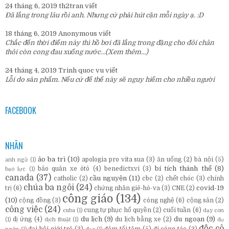
24 tháng 6, 2019
th2tran
viết
Đã lắng trong lâu rồi anh. Nhưng cứ phải hút cặn mỗi ngày ạ. :D
18 tháng 6, 2019
Anonymous
viết
Chắc đến thời điểm này thì hồ bơi đã lắng trong đặng cho đôi chân
thôi còn cong đau xuống nước...
(Xem thêm...)
24 tháng 4, 2019
Trinh quoc vu
viết
Lỗi do sản phẩm. Nếu cứ để thế này sẽ nguy hiểm cho nhiều người
FACEBOOK
NHÃN
ảo ba trì
(10)
apologia pro vita sua
(3)
ăn uống
(2)
bà nội
(5)
anh ngữ
(1)
bí tích thánh thể
(8)
bảo quản xe ôtô
(4)
benedictxvi
(3)
bạo lực
(1)
canada
(37)
cầu nguyện
(11)
catholic
(2)
cbc
(2)
chết chóc
(3)
chính
chúa ba ngôi
(24)
covid-19
trị
(6)
chứng nhân giê-hô-va
(3)
CNE
(2)
công giáo
(134)
(10)
cộng đồng
(3)
công nghệ
(6)
cộng sản
(2)
công việc
(24)
cung tự phục hổ quyền
(2)
cuối tuần
(6)
cuba
(1)
dạy con
du lịch
(9)
du ngoạn
(9)
dị ứng
(4)
du lịch bằng xe
(2)
(1)
dịch thuật
(1)
dụ
độc cô
đại hội giới trẻ
(3)
đêm tối tăm
(5)
đi công tác
(3)