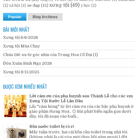
xưng tội
(49)
xe đạp
(15)
(2)
xã hội
(2)
y học
(2)
Popular
Blog Archives
BÀI MỚI NHẤT
Xưng tội 6/6/2026
Xưng tội Mùa Chay
Chúa Giê-su từ góc nhìn của Trung Hoa Cổ Đại (1)
Đón Xuân Bính Ngọ 2026
Xưng tội 8/11/2025
ĐƯỢC XEM NHIỀU NHẤT
Lời cảm ơn của phụ huynh sau Thánh Lễ cho các em
Xưng Tội Rước Lễ Lần Đầu
Lấy "cảm hứng" từ lời cảm ơn của các bậc phụ huynh ở
giáo phận Hưng Hoá , 🙂 Bài phát biểu ngắn gọn dưới
đây, tôi đã soạn vào buổi...
Bồn nước toilet bị rò rỉ
Mấy tuần trước, hai cái bồn cầu toilet trong nhà tôi
(không phải là cái vừa mới thay hồi năm ngoái ) đột