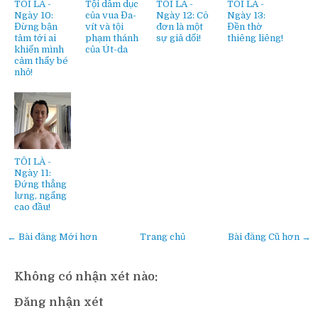
TÔI LÀ -
Tội dâm dục
TÔI LÀ -
TÔI LÀ -
Ngày 10:
của vua Đa-
Ngày 12: Cô
Ngày 13:
Đừng bận
vít và tội
đơn là một
Đền thờ
tâm tới ai
phạm thánh
sự giả dối!
thiêng liêng!
khiến mình
của Út-da
cảm thấy bé
nhỏ!
TÔI LÀ -
Ngày 11:
Đứng thẳng
lưng, ngẩng
cao đầu!
← Bài đăng Mới hơn
Trang chủ
Bài đăng Cũ hơn →
Không có nhận xét nào:
Đăng nhận xét