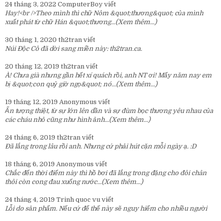
24 tháng 3, 2022
ComputerBoy
viết
Hay!<br />Theo mình thì chữ Nôm &quot;thương&quot; của mình
xuất phát từ chữ Hán &quot;thương...
(Xem thêm...)
30 tháng 1, 2020
th2tran
viết
Núi Độc Cô đã dời sang miền này:
th2tran.ca
.
20 tháng 12, 2019
th2tran
viết
À! Chưa già nhưng gần hết xí quách rồi, anh NT ơi! Mấy năm nay em
bị &quot;con quỷ giờ ngọ&quot; nó...
(Xem thêm...)
19 tháng 12, 2019
Anonymous
viết
Ấn tượng thiệt, từ sự lớn lên dần và sự đùm bọc thương yêu nhau của
các cháu nhỏ cũng như hình ảnh...
(Xem thêm...)
24 tháng 6, 2019
th2tran
viết
Đã lắng trong lâu rồi anh. Nhưng cứ phải hút cặn mỗi ngày ạ. :D
18 tháng 6, 2019
Anonymous
viết
Chắc đến thời điểm này thì hồ bơi đã lắng trong đặng cho đôi chân
thôi còn cong đau xuống nước...
(Xem thêm...)
24 tháng 4, 2019
Trinh quoc vu
viết
Lỗi do sản phẩm. Nếu cứ để thế này sẽ nguy hiểm cho nhiều người