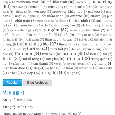
mùa chay
mê hồn trận
(18)
memento mori
(3)
nhiệm
(1)
montreal
(1)
(60)
mùa hè
(5)
mùa vọng
(3)
mùa xuân
(4)
mùa đông
(1)
ngắm đàng ánh
ngôn ngữ
(3)
người việt khắp nơi
(2)
nhà cửa
(4)
nhật
sáng
(1)
nghỉ xuân
(1)
ontario
(19)
bản
(3)
nhật ký nghĩa vụ bồi thẩm đoàn
(3)
ottawa
(2)
phá
phật giáo
(7)
phục sinh
(13)
thai
(2)
phim
(4)
quê hương
phép xã giao
(1)
st. thomas (canada)
(2)
rắn
(2)
rượu bia
(3)
sống đạo
(3)
Sauble Beach
(1)
suy ngẫm
(57)
(13)
sức
sức khoẻ
(2)
summa theologica
(1)
sự sống
(1)
khỏe
(10)
Tết
(9)
tam nhật thánh
(2)
tâm lý
(5)
tháng tư đen
(2)
thành bại
thánh mẫu
(3)
thần học thân xác
(3)
(1)
thánh lễ
(1)
thể dục
(1)
thế giới
(1)
thị
thiên chúa giáo
(27)
thiên đàng
(2)
thiên nhiên
(6)
trường
(1)
thiên
thời sự
(41)
thời tiết
(20)
tin mừng
(2)
tình
tai
(1)
thiên văn
(1)
thư giản
(1)
tĩnh tâm
(34)
toronto
(49)
tội
(7)
dục
(3)
tình yêu
(6)
tổ tiên
(6)
tôi là
(24)
trầm tư
(28)
tội tổ tông
(7)
tôn giáo
(8)
trung quốc
(2)
việt nam
(14)
ttc
(3)
tuần thánh
(5)
tuần hoàn
(1)
vật lý
(1)
verbum domini
(1)
viết trên iPod
(21)
vlog
(4)
võ học
(2)
vô thần
(3)
waterloo
(3)
wikileaks
xưng tội
(49)
xe đạp
(15)
(2)
xã hội
(2)
y học
(2)
Popular
Blog Archives
BÀI MỚI NHẤT
Xưng tội 6/6/2026
Xưng tội Mùa Chay
Chúa Giê-su từ góc nhìn của Trung Hoa Cổ Đại (1)