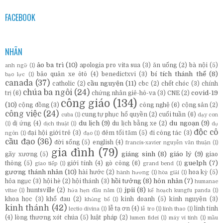
FACEBOOK
NHÃN
ảo ba trì
(10)
apologia pro vita sua
(3)
ăn uống
(2)
bà nội
(5)
anh ngữ
(1)
bí tích thánh thể
(8)
bảo quản xe ôtô
(4)
benedictxvi
(3)
bạo lực
(1)
canada
(37)
cầu nguyện
(11)
catholic
(2)
cbc
(2)
chết chóc
(3)
chính
chúa ba ngôi
(24)
covid-19
trị
(6)
chứng nhân giê-hô-va
(3)
CNE
(2)
công giáo
(134)
(10)
cộng đồng
(3)
công nghệ
(6)
cộng sản
(2)
công việc
(24)
cung tự phục hổ quyền
(2)
cuối tuần
(6)
cuba
(1)
dạy con
du lịch
(9)
du ngoạn
(9)
dị ứng
(4)
du lịch bằng xe
(2)
(1)
dịch thuật
(1)
dụ
độc cô
đại hội giới trẻ
(3)
đêm tối tăm
(5)
đi công tác
(3)
ngôn
(1)
đạo
(1)
cầu đạo
(36)
đời sống
(5)
english
(4)
francis-xavier nguyễn văn thuận
(1)
gia đình
(79)
giáng sinh
(8)
giáo lý
(9)
gãy xương
(5)
giao
guelph
(7)
thông
(5)
giới tính
(4)
gò công
(6)
giao tiếp
(1)
grand bend
(1)
gương thánh nhân
(10)
hài hước
(2)
hoa kỳ
(5)
hành hương
(1)
hòa giải
(1)
hồi tưởng
(8)
hôn nhân
(7)
hỏa ngục
(3)
hội hè
(2)
hội thánh
(3)
humanae
jpii
(8)
huntsville
(2)
vitae
(1)
hứa hẹn đầu năm
(1)
kế hoạch kungfu panda
(1)
khoa học
(3)
khổ đau
(2)
kinh doanh
(5)
kinh nguyện
(3)
khủng bố
(1)
kinh thánh
(42)
lễ tạ ơn
(4)
linh tinh
lectio divina
(1)
lễ tro
(1)
linh thao
(1)
(4)
lòng thương xót chúa
(5)
luật pháp
(2)
lumen fidei
(1)
máy vi tính
(1)
mầu