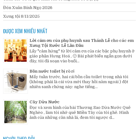
Đón Xuân Bính Ngọ 2026
Xưng tội 8/11/2025
ĐƯỢC XEM NHIỀU NHẤT
Lời cảm ơn của phụ huynh sau Thánh Lễ cho các em
Xưng Tội Rước Lễ Lần Đầu
Lấy "cảm hứng" từ lời cảm ơn của các bậc phụ huynh ở
giáo phận Hưng Hoá , 🙂 Bài phát biểu ngắn gọn dưới
đây, tôi đã soạn vào buổi...
Bồn nước toilet bị rò rỉ
Mấy tuần trước, hai cái bồn cầu toilet trong nhà tôi
(không phải là cái vừa mới thay hồi năm ngoái ) đột
nhiên sanh chứng này: nghe tiếng...
Cây Dừa Nước
Đọc và xem hình của bài Thương Sao Dừa Nước Quê
Nghèo , làm tôi nhớ quê Miền Tây của tôi ghê. Hình
ảnh của những căn nhà lá, đem tôi ngược d...
NGƯỜI THEO DÕI