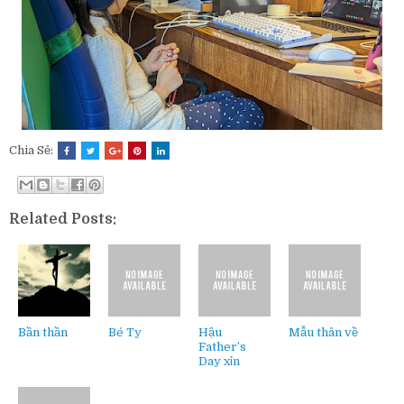
Chia Sẻ:
Related Posts:
Bần thần
Bé Ty
Hậu
Mẫu thân về
Father’s
Day xỉn