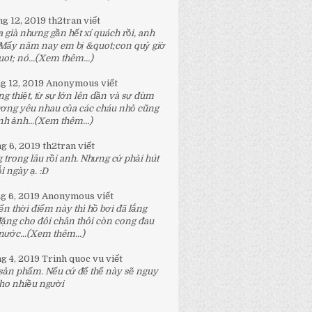
ng 12, 2019
th2tran
viết
 già nhưng gần hết xí quách rồi, anh
 Mấy năm nay em bị &quot;con quỷ giờ
t; nó...
(Xem thêm...)
ng 12, 2019
Anonymous
viết
g thiệt, từ sự lớn lên dần và sự đùm
ương yêu nhau của các cháu nhỏ cũng
h ảnh...
(Xem thêm...)
ng 6, 2019
th2tran
viết
 trong lâu rồi anh. Nhưng cứ phải hút
 ngày ạ. :D
ng 6, 2019
Anonymous
viết
n thời điểm này thì hồ bơi đã lắng
đặng cho đôi chân thôi còn cong đau
nước...
(Xem thêm...)
ng 4, 2019
Trinh quoc vu
viết
 sản phẩm. Nếu cứ để thế này sẽ nguy
ho nhiều người