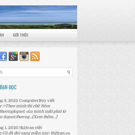
ISH
GIỚI THIỆU
 BẠN ĐỌC
ng 3, 2022
ComputerBoy
viết
r />Theo mình thì chữ Nôm
thương&quot; của mình xuất phát từ
n &quot;thương...
(Xem thêm...)
ng 1, 2020
th2tran
viết
c Cô đã dời sang miền này:
th2tran.ca
.