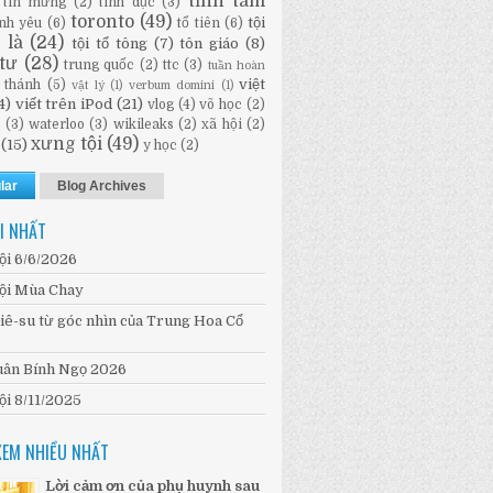
tĩnh tâm
tin mừng
(2)
tình dục
(3)
toronto
(49)
tội
ình yêu
(6)
tổ tiên
(6)
i là
(24)
tội tổ tông
(7)
tôn giáo
(8)
tư
(28)
trung quốc
(2)
ttc
(3)
tuần hoàn
việt
 thánh
(5)
vật lý
(1)
verbum domini
(1)
4)
viết trên iPod
(21)
vlog
(4)
võ học
(2)
n
(3)
waterloo
(3)
wikileaks
(2)
xã hội
(2)
xưng tội
(49)
(15)
y học
(2)
lar
Blog Archives
I NHẤT
ội 6/6/2026
ội Mùa Chay
iê-su từ góc nhìn của Trung Hoa Cổ
ân Bính Ngọ 2026
ội 8/11/2025
XEM NHIỀU NHẤT
Lời cảm ơn của phụ huynh sau