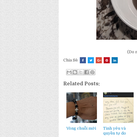
(Do n
Chia Sẻ:
Related Posts:
Vòng chuỗi mới
Tình yêu và
quyền tự do