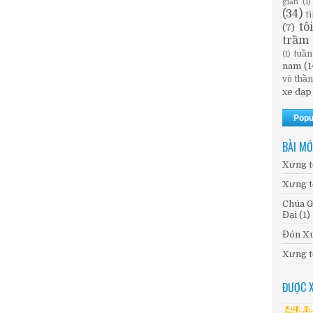
giản
(1)
(34)
t
tô
(7)
trầm 
tuần
(1)
nam
(1
vô thầ
xe đạp
Popu
BÀI MỚ
Xưng t
Xưng t
Chúa G
Đại (1)
Đón Xu
Xưng t
ĐƯỢC 