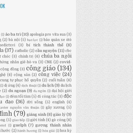
OOK
ảo ba trì
(10)
apologia pro vita sua
(3)
ữ
(1)
g
(2)
bà nội
(5)
bảo quản xe ôtô
bạo lực
(1)
bí tích thánh thể
(8)
nedictxvi
(3)
da
(37)
cầu nguyện
(11)
catholic
(2)
cbc
chúa ba ngôi
t chóc
(3)
chính trị
(6)
covid-
hứng nhân giê-hô-va
(3)
CNE
(2)
công giáo
(134)
cộng đồng
(3)
công việc
(24)
ghệ
(6)
cộng sản
(2)
cung tự phục hổ quyền
(2)
cuối tuần
(6)
du lịch
(9)
dị ứng
(4)
du lịch
(1)
dịch thuật
(1)
du ngoạn
(9)
e
(2)
đại hội giới
dụ ngôn
(1)
độc
đêm tối tăm
(5)
đi công tác
(3)
đạo
(1)
ầu đạo
(36)
đời sống
(5)
english
(4)
gãy xương
(5)
-xavier nguyễn văn thuận
(1)
đình
(79)
giáng sinh
(8)
giáo lý
(9)
ông
(5)
giới tính
(4)
gò công
(6)
giao tiếp
(1)
guelph
(7)
gương thánh nhân
bend
(1)
i hước
(2)
hoa kỳ
hành hương
(1)
hòa giải
(1)