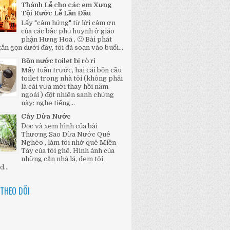
Thánh Lễ cho các em Xưng
Tội Rước Lễ Lần Đầu
Lấy "cảm hứng" từ lời cảm ơn
của các bậc phụ huynh ở giáo
phận Hưng Hoá , 🙂 Bài phát
ắn gọn dưới đây, tôi đã soạn vào buổi...
Bồn nước toilet bị rò rỉ
Mấy tuần trước, hai cái bồn cầu
toilet trong nhà tôi (không phải
là cái vừa mới thay hồi năm
ngoái ) đột nhiên sanh chứng
này: nghe tiếng...
Cây Dừa Nước
Đọc và xem hình của bài
Thương Sao Dừa Nước Quê
Nghèo , làm tôi nhớ quê Miền
Tây của tôi ghê. Hình ảnh của
những căn nhà lá, đem tôi
...
THEO DÕI