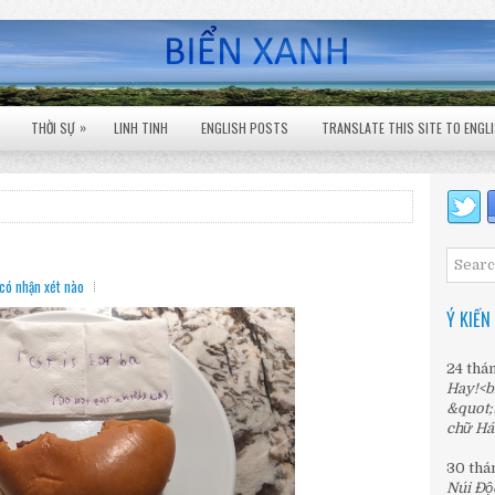
»
THỜI SỰ
LINH TINH
ENGLISH POSTS
TRANSLATE THIS SITE TO ENGL
có nhận xét nào
Ý KIẾN
24 thá
Hay!<b
&quot;
chữ Há
30 thá
Núi Độ