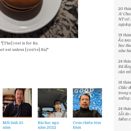
20 thá
À! Chưa
NT ơi!
ngọ&quo
19 thá
Ấn tượn
"[The] rest is for Ba.
bọc th
ot eat unless [you're] Ba)"
như hìn
24 thá
Đã lắng
cặn mỗi
18 thá
Chắc đế
trong 
xuống 
24 thá
Lỗi do
hiểm c
Mối tình 25
Bài học ngu
Cơm chiên tôm
năm
năm 2022
hùm