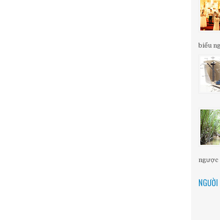
biểu ng
ngược d
NGƯỜI 