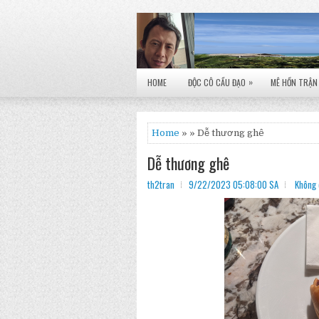
»
HOME
ĐỘC CÔ CẦU ĐẠO
MÊ HỒN TRẬN
Home
» » Dễ thương ghê
Dễ thương ghê
th2tran
9/22/2023 05:08:00 SA
Không 