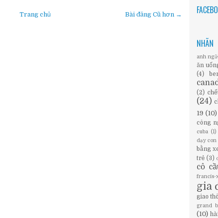
FACEB
Trang chủ
Bài đăng Cũ hơn →
NHÃN
anh ng
ăn uốn
(4)
be
cana
(2)
chế
(24)
c
19
(10)
công n
cuba
(1)
dạy con
bằng x
trẻ
(3)
cô c
francis
gia 
giao th
grand 
(10)
hà