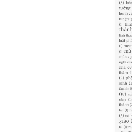
(5)
hỏ
tưởng
huntsvi
kungfu 
kin
(1)
thán
linh tha
luật ph
mem
(1)
mù
(1)
mùa vọ
nghỉ xu
nhà cử
thẩm đ
phậ
(2)
sinh
(
Sauble 
(13)
su
sống
(1)
thánh
(
bại
(1)
th
(3)
thể 
giáo
tai
(1)
th