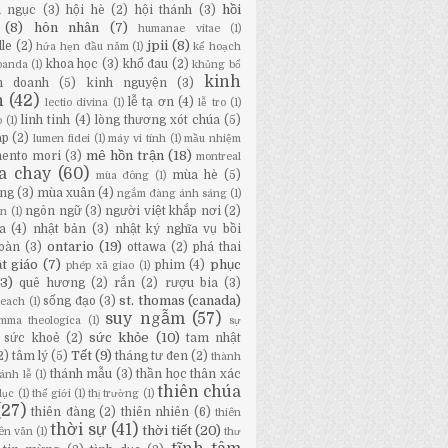
hồi
a ngục
(3)
hội hè
(2)
hội thánh
(3)
(8)
hôn nhân
(7)
humanae vitae
(1)
jpii
(8)
lle
(2)
hứa hẹn đầu năm
(1)
kế hoạch
khoa học
(3)
khổ đau
(2)
panda
(1)
khủng bố
kinh
h doanh
(5)
kinh nguyện
(3)
h
(42)
lễ tạ ơn
(4)
lectio divina
(1)
lễ tro
(1)
linh tinh
(4)
lòng thương xót chúa
(5)
o
(1)
áp
(2)
lumen fidei
(1)
máy vi tính
(1)
mầu nhiệm
mê hồn trận
(18)
ento mori
(3)
montreal
a chay
(60)
mùa hè
(5)
mùa đông
(1)
ng
(3)
mùa xuân
(4)
ngắm đàng ánh sáng
(1)
ngôn ngữ
(3)
người việt khắp nơi
(2)
ân
(1)
a
(4)
nhật bản
(3)
nhật ký nghĩa vụ bồi
ontario
(19)
oàn
(3)
ottawa
(2)
phá thai
t giáo
(7)
phục
phim
(4)
phép xã giao
(1)
13)
quê hương
(2)
rắn
(2)
rượu bia
(3)
st. thomas (canada)
sống đạo
(3)
Beach
(1)
suy ngẫm
(57)
mma theologica
(1)
sự
sức khỏe
(10)
sức khoẻ
(2)
tam nhật
Tết
(9)
2)
tâm lý
(5)
tháng tư đen
(2)
thành
thánh mẫu
(3)
thần học thân xác
ánh lễ
(1)
thiên chúa
dục
(1)
thế giới
(1)
thị trường
(1)
(27)
thiên đàng
(2)
thiên nhiên
(6)
thiên
thời sự
(41)
thời tiết
(20)
iên văn
(1)
thư