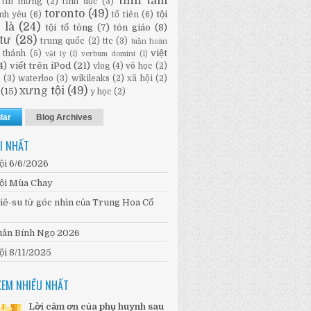
tĩnh tâm
tin mừng
(2)
tình dục
(3)
toronto
(49)
tội
ình yêu
(6)
tổ tiên
(6)
i là
(24)
tội tổ tông
(7)
tôn giáo
(8)
tư
(28)
trung quốc
(2)
ttc
(3)
tuần hoàn
việt
 thánh
(5)
vật lý
(1)
verbum domini
(1)
4)
viết trên iPod
(21)
vlog
(4)
võ học
(2)
n
(3)
waterloo
(3)
wikileaks
(2)
xã hội
(2)
xưng tội
(49)
(15)
y học
(2)
lar
Blog Archives
I NHẤT
ội 6/6/2026
ội Mùa Chay
iê-su từ góc nhìn của Trung Hoa Cổ
ân Bính Ngọ 2026
ội 8/11/2025
XEM NHIỀU NHẤT
Lời cảm ơn của phụ huynh sau