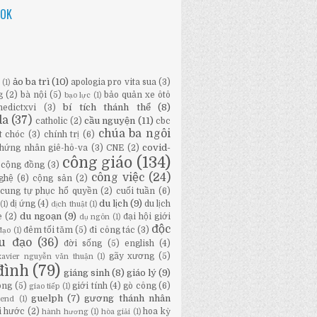
OOK
ảo ba trì
(10)
apologia pro vita sua
(3)
ữ
(1)
g
(2)
bà nội
(5)
bảo quản xe ôtô
bạo lực
(1)
bí tích thánh thể
(8)
nedictxvi
(3)
da
(37)
cầu nguyện
(11)
catholic
(2)
cbc
chúa ba ngôi
t chóc
(3)
chính trị
(6)
covid-
hứng nhân giê-hô-va
(3)
CNE
(2)
công giáo
(134)
cộng đồng
(3)
công việc
(24)
ghệ
(6)
cộng sản
(2)
cung tự phục hổ quyền
(2)
cuối tuần
(6)
du lịch
(9)
dị ứng
(4)
du lịch
(1)
dịch thuật
(1)
du ngoạn
(9)
e
(2)
đại hội giới
dụ ngôn
(1)
độc
đêm tối tăm
(5)
đi công tác
(3)
đạo
(1)
ầu đạo
(36)
đời sống
(5)
english
(4)
gãy xương
(5)
-xavier nguyễn văn thuận
(1)
đình
(79)
giáng sinh
(8)
giáo lý
(9)
ông
(5)
giới tính
(4)
gò công
(6)
giao tiếp
(1)
guelph
(7)
gương thánh nhân
bend
(1)
i hước
(2)
hoa kỳ
hành hương
(1)
hòa giải
(1)