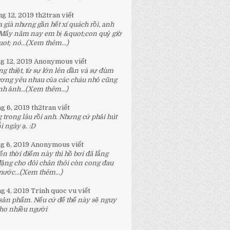
ng 12, 2019
th2tran
viết
 già nhưng gần hết xí quách rồi, anh
 Mấy năm nay em bị &quot;con quỷ giờ
t; nó...
(Xem thêm...)
ng 12, 2019
Anonymous
viết
g thiệt, từ sự lớn lên dần và sự đùm
ương yêu nhau của các cháu nhỏ cũng
h ảnh...
(Xem thêm...)
ng 6, 2019
th2tran
viết
 trong lâu rồi anh. Nhưng cứ phải hút
 ngày ạ. :D
ng 6, 2019
Anonymous
viết
n thời điểm này thì hồ bơi đã lắng
đặng cho đôi chân thôi còn cong đau
nước...
(Xem thêm...)
ng 4, 2019
Trinh quoc vu
viết
 sản phẩm. Nếu cứ để thế này sẽ nguy
ho nhiều người