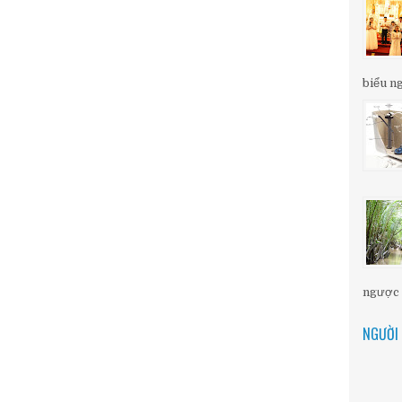
biểu ng
ngược d
NGƯỜI 