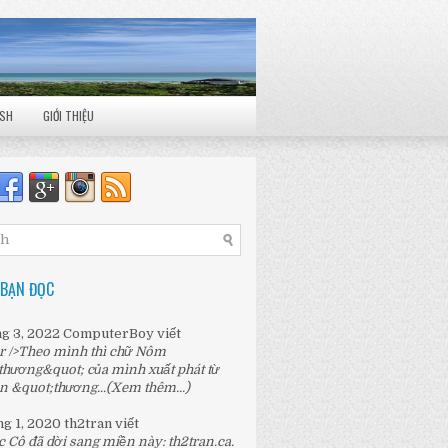
ISH
GIỚI THIỆU
 BẠN ĐỌC
ng 3, 2022
ComputerBoy
viết
r />Theo mình thì chữ Nôm
thương&quot; của mình xuất phát từ
n &quot;thương...
(Xem thêm...)
ng 1, 2020
th2tran
viết
c Cô đã dời sang miền này:
th2tran.ca
.