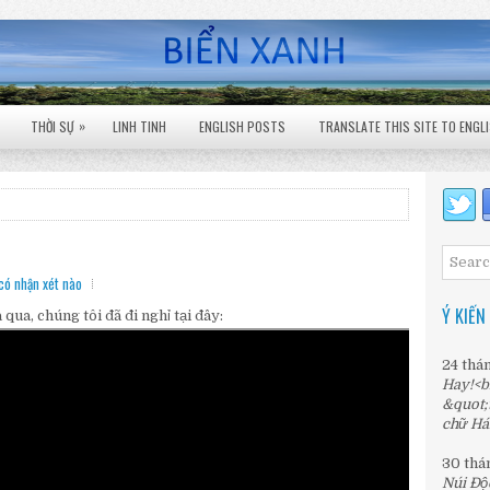
»
THỜI SỰ
LINH TINH
ENGLISH POSTS
TRANSLATE THIS SITE TO ENGL
có nhận xét nào
Ý KIẾN
ua, chúng tôi đã đi nghỉ tại đây:
24 thá
Hay!<b
&quot;
chữ Há
30 thá
Núi Độ