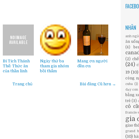
FACEB
NHÃN
anh ng
ăn uốn
(4)
be
cana
(2)
chế
Bí Tích Thánh
Ngày thứ ba
Mang ơn người
(24)
c
Thể: Thức ăn
tham gia nhóm
đền ơn
của thần linh
bồi thẩm
19
(10)
công n
Trang chủ
Bài đăng Cũ hơn →
cuba
(1)
dạy con
bằng x
trẻ
(3)
cô c
francis
gia 
giao th
grand 
(10)
hà