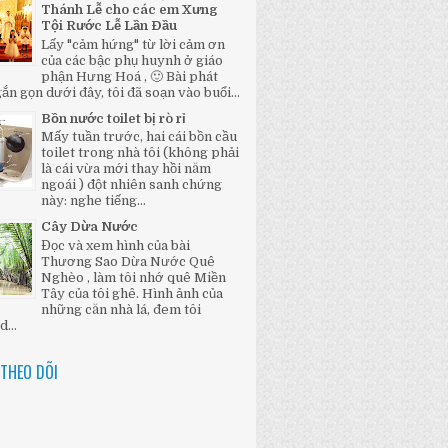
Thánh Lễ cho các em Xưng
Tội Rước Lễ Lần Đầu
Lấy "cảm hứng" từ lời cảm ơn
của các bậc phụ huynh ở giáo
phận Hưng Hoá , 🙂 Bài phát
ắn gọn dưới đây, tôi đã soạn vào buổi...
Bồn nước toilet bị rò rỉ
Mấy tuần trước, hai cái bồn cầu
toilet trong nhà tôi (không phải
là cái vừa mới thay hồi năm
ngoái ) đột nhiên sanh chứng
này: nghe tiếng...
Cây Dừa Nước
Đọc và xem hình của bài
Thương Sao Dừa Nước Quê
Nghèo , làm tôi nhớ quê Miền
Tây của tôi ghê. Hình ảnh của
những căn nhà lá, đem tôi
...
THEO DÕI