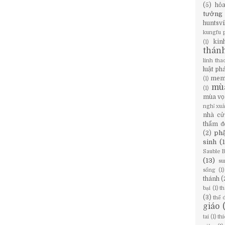
(5)
hỏ
tưởng
huntsvi
kungfu 
kin
(1)
thán
linh tha
luật ph
mem
(1)
mù
(1)
mùa vọ
nghỉ xu
nhà cử
thẩm đ
phậ
(2)
sinh
(
Sauble 
(13)
su
sống
(1)
thánh
(
bại
(1)
th
(3)
thể 
giáo
tai
(1)
th