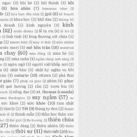
hồi
a ngục
(3)
hội hè
(2)
hội thánh
(3)
(8)
hôn nhân
(7)
humanae vitae
(1)
jpii
(8)
lle
(2)
hứa hẹn đầu năm
(1)
kế hoạch
khoa học
(3)
khổ đau
(2)
panda
(1)
khủng bố
kinh
h doanh
(5)
kinh nguyện
(3)
h
(42)
lễ tạ ơn
(4)
lectio divina
(1)
lễ tro
(1)
linh tinh
(4)
lòng thương xót chúa
(5)
o
(1)
áp
(2)
lumen fidei
(1)
máy vi tính
(1)
mầu nhiệm
mê hồn trận
(18)
ento mori
(3)
montreal
a chay
(60)
mùa hè
(5)
mùa đông
(1)
ng
(3)
mùa xuân
(4)
ngắm đàng ánh sáng
(1)
ngôn ngữ
(3)
người việt khắp nơi
(2)
ân
(1)
a
(4)
nhật bản
(3)
nhật ký nghĩa vụ bồi
ontario
(19)
oàn
(3)
ottawa
(2)
phá thai
t giáo
(7)
phục
phim
(4)
phép xã giao
(1)
13)
quê hương
(2)
rắn
(2)
rượu bia
(3)
st. thomas (canada)
sống đạo
(3)
Beach
(1)
suy ngẫm
(57)
mma theologica
(1)
sự
sức khỏe
(10)
sức khoẻ
(2)
tam nhật
Tết
(9)
2)
tâm lý
(5)
tháng tư đen
(2)
thành
thánh mẫu
(3)
thần học thân xác
ánh lễ
(1)
thiên chúa
dục
(1)
thế giới
(1)
thị trường
(1)
(27)
thiên đàng
(2)
thiên nhiên
(6)
thiên
thời sự
(41)
thời tiết
(20)
iên văn
(1)
thư