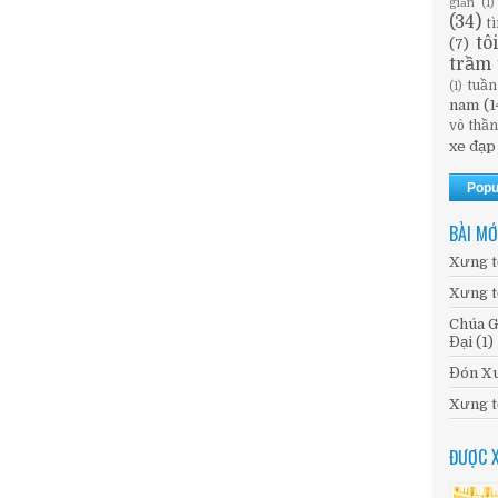
giản
(1)
(34)
t
tô
(7)
trầm 
tuần
(1)
nam
(1
vô thầ
xe đạp
Popu
BÀI MỚ
Xưng t
Xưng t
Chúa G
Đại (1)
Đón Xu
Xưng t
ĐƯỢC 