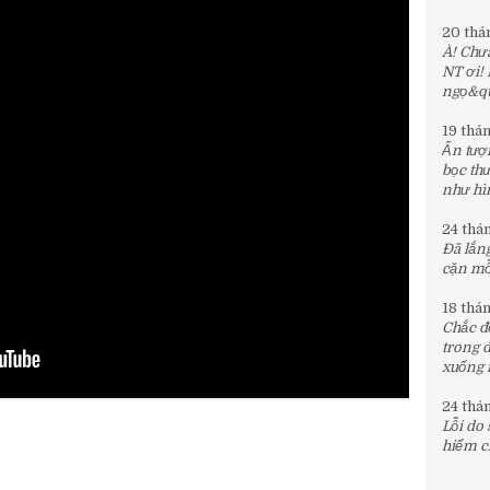
20 thá
À! Chưa
NT ơi!
ngọ&quo
19 thá
Ấn tượn
bọc th
như hìn
24 thá
Đã lắng
cặn mỗi
18 thá
Chắc đế
trong 
xuống 
24 thá
Lỗi do
hiểm c