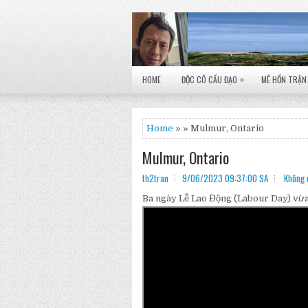
»
HOME
ĐỘC CÔ CẦU ĐẠO
MÊ HỒN TRẬN
Home
» » Mulmur, Ontario
Mulmur, Ontario
th2tran
9/06/2023 09:37:00 SA
Không 
Ba ngày Lễ Lao Động (Labour Day) vừa q