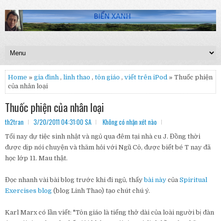
Home
»
gia đình
,
linh thao
,
tôn giáo
,
viết trên iPod
» Thuốc phiện
của nhân loại
Thuốc phiện của nhân loại
th2tran
3/20/2011 04:31:00 SA
Không có nhận xét nào
Tối nay dự tiệc sinh nhật và ngủ qua đêm tại nhà cu J. Đồng thời
được dịp nói chuyện và thăm hỏi với Ngũ Cô, được biết bé T nay đã
học lớp 11. Mau thật.
Đọc nhanh vài bài blog trước khi đi ngủ, thấy
bài này
của
Spiritual
Exercises blog
(blog Linh Thao) tạo chút chú ý.
Karl Marx có lần viết: "Tôn giáo là tiếng thở dài của loài người bị đàn