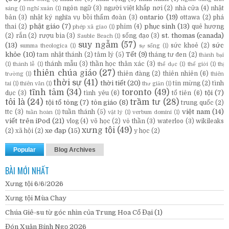
ngôn ngữ
(3)
người việt khắp nơi
(2)
nhà cửa
(4)
nhật
sáng
(1)
nghỉ xuân
(1)
ontario
(19)
bản
(3)
nhật ký nghĩa vụ bồi thẩm đoàn
(3)
ottawa
(2)
phá
phật giáo
(7)
phục sinh
(13)
thai
(2)
phim
(4)
quê hương
phép xã giao
(1)
st. thomas (canada)
(2)
rắn
(2)
rượu bia
(3)
sống đạo
(3)
Sauble Beach
(1)
suy ngẫm
(57)
(13)
sức
sức khoẻ
(2)
summa theologica
(1)
sự sống
(1)
khỏe
(10)
Tết
(9)
tam nhật thánh
(2)
tâm lý
(5)
tháng tư đen
(2)
thành bại
thánh mẫu
(3)
thần học thân xác
(3)
(1)
thánh lễ
(1)
thể dục
(1)
thế giới
(1)
thị
thiên chúa giáo
(27)
thiên đàng
(2)
thiên nhiên
(6)
trường
(1)
thiên
thời sự
(41)
thời tiết
(20)
tin mừng
(2)
tình
tai
(1)
thiên văn
(1)
thư giản
(1)
tĩnh tâm
(34)
toronto
(49)
tội
(7)
dục
(3)
tình yêu
(6)
tổ tiên
(6)
tôi là
(24)
trầm tư
(28)
tội tổ tông
(7)
tôn giáo
(8)
trung quốc
(2)
việt nam
(14)
ttc
(3)
tuần thánh
(5)
tuần hoàn
(1)
vật lý
(1)
verbum domini
(1)
viết trên iPod
(21)
vlog
(4)
võ học
(2)
vô thần
(3)
waterloo
(3)
wikileaks
xưng tội
(49)
xe đạp
(15)
(2)
xã hội
(2)
y học
(2)
Popular
Blog Archives
BÀI MỚI NHẤT
Xưng tội 6/6/2026
Xưng tội Mùa Chay
Chúa Giê-su từ góc nhìn của Trung Hoa Cổ Đại (1)
Đón Xuân Bính Ngọ 2026