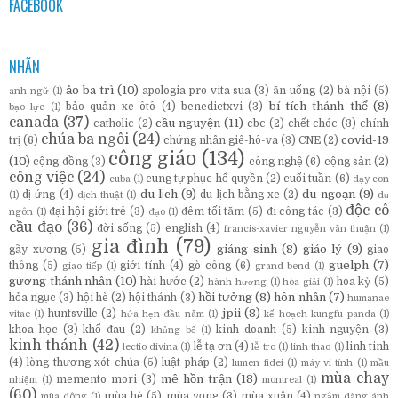
FACEBOOK
NHÃN
ảo ba trì
(10)
apologia pro vita sua
(3)
ăn uống
(2)
bà nội
(5)
anh ngữ
(1)
bí tích thánh thể
(8)
bảo quản xe ôtô
(4)
benedictxvi
(3)
bạo lực
(1)
canada
(37)
cầu nguyện
(11)
catholic
(2)
cbc
(2)
chết chóc
(3)
chính
chúa ba ngôi
(24)
covid-19
trị
(6)
chứng nhân giê-hô-va
(3)
CNE
(2)
công giáo
(134)
(10)
cộng đồng
(3)
công nghệ
(6)
cộng sản
(2)
công việc
(24)
cung tự phục hổ quyền
(2)
cuối tuần
(6)
cuba
(1)
dạy con
du lịch
(9)
du ngoạn
(9)
dị ứng
(4)
du lịch bằng xe
(2)
(1)
dịch thuật
(1)
dụ
độc cô
đại hội giới trẻ
(3)
đêm tối tăm
(5)
đi công tác
(3)
ngôn
(1)
đạo
(1)
cầu đạo
(36)
đời sống
(5)
english
(4)
francis-xavier nguyễn văn thuận
(1)
gia đình
(79)
giáng sinh
(8)
giáo lý
(9)
gãy xương
(5)
giao
guelph
(7)
thông
(5)
giới tính
(4)
gò công
(6)
giao tiếp
(1)
grand bend
(1)
gương thánh nhân
(10)
hài hước
(2)
hoa kỳ
(5)
hành hương
(1)
hòa giải
(1)
hồi tưởng
(8)
hôn nhân
(7)
hỏa ngục
(3)
hội hè
(2)
hội thánh
(3)
humanae
jpii
(8)
huntsville
(2)
vitae
(1)
hứa hẹn đầu năm
(1)
kế hoạch kungfu panda
(1)
khoa học
(3)
khổ đau
(2)
kinh doanh
(5)
kinh nguyện
(3)
khủng bố
(1)
kinh thánh
(42)
lễ tạ ơn
(4)
linh tinh
lectio divina
(1)
lễ tro
(1)
linh thao
(1)
(4)
lòng thương xót chúa
(5)
luật pháp
(2)
lumen fidei
(1)
máy vi tính
(1)
mầu
mùa chay
mê hồn trận
(18)
memento mori
(3)
nhiệm
(1)
montreal
(1)
(60)
mùa hè
(5)
mùa vọng
(3)
mùa xuân
(4)
mùa đông
(1)
ngắm đàng ánh