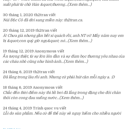
xuất phát từ chữ Hán &quot;thương...
(Xem thêm...)
30 tháng 1, 2020
th2tran
viết
Núi Độc Cô đã dời sang miền này:
th2tran.ca
.
20 tháng 12, 2019
th2tran
viết
À! Chưa già nhưng gần hết xí quách rồi, anh NT ơi! Mấy năm nay em
bị &quot;con quỷ giờ ngọ&quot; nó...
(Xem thêm...)
19 tháng 12, 2019
Anonymous
viết
Ấn tượng thiệt, từ sự lớn lên dần và sự đùm bọc thương yêu nhau của
các cháu nhỏ cũng như hình ảnh...
(Xem thêm...)
24 tháng 6, 2019
th2tran
viết
Đã lắng trong lâu rồi anh. Nhưng cứ phải hút cặn mỗi ngày ạ. :D
18 tháng 6, 2019
Anonymous
viết
Chắc đến thời điểm này thì hồ bơi đã lắng trong đặng cho đôi chân
thôi còn cong đau xuống nước...
(Xem thêm...)
24 tháng 4, 2019
Trinh quoc vu
viết
Lỗi do sản phẩm. Nếu cứ để thế này sẽ nguy hiểm cho nhiều người