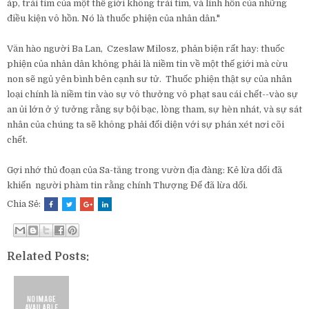
áp, trái tim của một thế giới không trái tim, và linh hồn của những
điều kiện vô hồn. Nó là thuốc phiện của nhân dân."
Văn hào người Ba Lan, Czeslaw Milosz, phản biện rất hay: thuốc
phiện của nhân dân không phải là niềm tin về một thế giới mà cừu
non sẽ ngủ yên bình bên cạnh sư tử. Thuốc phiện thật sự của nhân
loại chính là niềm tin vào sự vô thưởng vô phạt sau cái chết--vào sự
an ủi lớn ở ý tưởng rằng sự bội bạc, lòng tham, sự hèn nhát, và sự sát
nhân của chúng ta sẽ không phải đối diện với sự phán xét nơi cõi
chết.
Gợi nhớ thủ đoạn của Sa-tăng trong vườn địa đàng: Kẻ lừa dối đã
khiến người phàm tin rằng chính Thượng Đế đã lừa dối.
Chia Sẻ:
Related Posts: