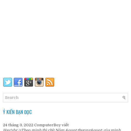
Ý KIẾN BẠN ĐỌC
24 tháng 3, 2022
ComputerBoy
viết
Hay!<br />Theo mình thì chữ Nôm &quot;thương&quot; của mình