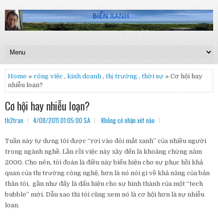
Home
»
công việc
,
kinh doanh
,
thị trường
,
thời sự
» Cơ hội hay
nhiễu loạn?
Cơ hội hay nhiễu loạn?
th2tran
4/08/2011 01:05:00 SA
Không có nhận xét nào
Tuần này tự dưng tôi được “rơi vào đôi mắt xanh” của nhiều người
trong ngành nghề. Lần rồi việc này xãy đến là khoảng chừng năm
2000. Cho nên, tôi đoán là điều này biểu hiện cho sự phục hồi khả
quan của thị trường công nghệ, hơn là nó nói gì về khả năng của bản
thân tôi, gần như đấy là dấu hiệu cho sự hình thành của một “tech
bubble” mới. Dẫu sao thì tôi cũng xem nó là cơ hội hơn là sự nhiễu
loạn.