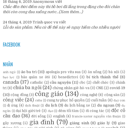
18 tháng 6, 2019
Anonymous
viết
Chắc đến thời điểm này thì hồ bơi đã lắng trong đặng cho đôi chân
thôi còn cong đau xuống nước...
(Xem thêm...)
24 tháng 4, 2019
Trinh quoc vu
viết
Lỗi do sản phẩm. Nếu cứ để thế này sẽ nguy hiểm cho nhiều người
FACEBOOK
NHÃN
ảo ba trì
(10)
apologia pro vita sua
(3)
ăn uống
(2)
bà nội
(5)
anh ngữ
(1)
bí tích thánh thể
(8)
bảo quản xe ôtô
(4)
benedictxvi
(3)
bạo lực
(1)
canada
(37)
cầu nguyện
(11)
catholic
(2)
cbc
(2)
chết chóc
(3)
chính
chúa ba ngôi
(24)
covid-19
trị
(6)
chứng nhân giê-hô-va
(3)
CNE
(2)
công giáo
(134)
(10)
cộng đồng
(3)
công nghệ
(6)
cộng sản
(2)
công việc
(24)
cung tự phục hổ quyền
(2)
cuối tuần
(6)
cuba
(1)
dạy con
du lịch
(9)
du ngoạn
(9)
dị ứng
(4)
du lịch bằng xe
(2)
(1)
dịch thuật
(1)
dụ
độc cô
đại hội giới trẻ
(3)
đêm tối tăm
(5)
đi công tác
(3)
ngôn
(1)
đạo
(1)
cầu đạo
(36)
đời sống
(5)
english
(4)
francis-xavier nguyễn văn thuận
(1)
gia đình
(79)
giáng sinh
(8)
giáo lý
(9)
gãy xương
(5)
giao