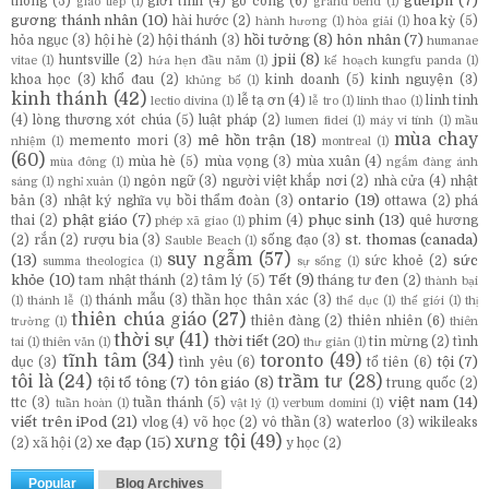
guelph
(7)
thông
(5)
giới tính
(4)
gò công
(6)
giao tiếp
(1)
grand bend
(1)
gương thánh nhân
(10)
hài hước
(2)
hoa kỳ
(5)
hành hương
(1)
hòa giải
(1)
hồi tưởng
(8)
hôn nhân
(7)
hỏa ngục
(3)
hội hè
(2)
hội thánh
(3)
humanae
jpii
(8)
huntsville
(2)
vitae
(1)
hứa hẹn đầu năm
(1)
kế hoạch kungfu panda
(1)
khoa học
(3)
khổ đau
(2)
kinh doanh
(5)
kinh nguyện
(3)
khủng bố
(1)
kinh thánh
(42)
lễ tạ ơn
(4)
linh tinh
lectio divina
(1)
lễ tro
(1)
linh thao
(1)
(4)
lòng thương xót chúa
(5)
luật pháp
(2)
lumen fidei
(1)
máy vi tính
(1)
mầu
mùa chay
mê hồn trận
(18)
memento mori
(3)
nhiệm
(1)
montreal
(1)
(60)
mùa hè
(5)
mùa vọng
(3)
mùa xuân
(4)
mùa đông
(1)
ngắm đàng ánh
ngôn ngữ
(3)
người việt khắp nơi
(2)
nhà cửa
(4)
nhật
sáng
(1)
nghỉ xuân
(1)
ontario
(19)
bản
(3)
nhật ký nghĩa vụ bồi thẩm đoàn
(3)
ottawa
(2)
phá
phật giáo
(7)
phục sinh
(13)
thai
(2)
phim
(4)
quê hương
phép xã giao
(1)
st. thomas (canada)
(2)
rắn
(2)
rượu bia
(3)
sống đạo
(3)
Sauble Beach
(1)
suy ngẫm
(57)
(13)
sức
sức khoẻ
(2)
summa theologica
(1)
sự sống
(1)
khỏe
(10)
Tết
(9)
tam nhật thánh
(2)
tâm lý
(5)
tháng tư đen
(2)
thành bại
thánh mẫu
(3)
thần học thân xác
(3)
(1)
thánh lễ
(1)
thể dục
(1)
thế giới
(1)
thị
thiên chúa giáo
(27)
thiên đàng
(2)
thiên nhiên
(6)
trường
(1)
thiên
thời sự
(41)
thời tiết
(20)
tin mừng
(2)
tình
tai
(1)
thiên văn
(1)
thư giản
(1)
tĩnh tâm
(34)
toronto
(49)
tội
(7)
dục
(3)
tình yêu
(6)
tổ tiên
(6)
tôi là
(24)
trầm tư
(28)
tội tổ tông
(7)
tôn giáo
(8)
trung quốc
(2)
việt nam
(14)
ttc
(3)
tuần thánh
(5)
tuần hoàn
(1)
vật lý
(1)
verbum domini
(1)
viết trên iPod
(21)
vlog
(4)
võ học
(2)
vô thần
(3)
waterloo
(3)
wikileaks
xưng tội
(49)
xe đạp
(15)
(2)
xã hội
(2)
y học
(2)
Popular
Blog Archives