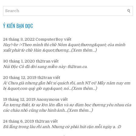
Ý KIẾN BẠN ĐỌC
24 tháng 3, 2022
ComputerBoy
viết
Hay!<br />Theo mình thì chữ Nôm &quot;thương&quot; của mình
xuất phát từ chữ Hán &quot;thương...
(Xem thêm...)
30 tháng 1, 2020
th2tran
viết
Núi Độc Cô đã dời sang miền này:
th2tran.ca
.
20 tháng 12, 2019
th2tran
viết
À! Chưa già nhưng gần hết xí quách rồi, anh NT ơi! Mấy năm nay em
bị &quot;con quỷ giờ ngọ&quot; nó...
(Xem thêm...)
19 tháng 12, 2019
Anonymous
viết
Ấn tượng thiệt, từ sự lớn lên dần và sự đùm bọc thương yêu nhau của
các cháu nhỏ cũng như hình ảnh...
(Xem thêm...)
24 tháng 6, 2019
th2tran
viết
Đã lắng trong lâu rồi anh. Nhưng cứ phải hút cặn mỗi ngày ạ. :D