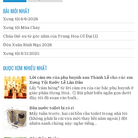
BÀI MỚI NHẤT
Xưng tội 6/6/2026
Xưng tội Mùa Chay
Chúa Giê-su từ góc nhìn của Trung Hoa Cổ Đại (1)
Đón Xuân Bính Ngọ 2026
Xưng tội 8/11/2025
ĐƯỢC XEM NHIỀU NHẤT
Lời cảm ơn của phụ huynh sau Thánh Lễ cho các em
Xưng Tội Rước Lễ Lần Đầu
Lấy "cảm hứng" từ lời cảm ơn của các bậc phụ huynh ở
giáo phận Hưng Hoá , 🙂 Bài phát biểu ngắn gọn dưới
đây, tôi đã soạn vào buổi...
Bồn nước toilet bị rò rỉ
Mấy tuần trước, hai cái bồn cầu toilet trong nhà tôi
(không phải là cái vừa mới thay hồi năm ngoái ) đột
nhiên sanh chứng này: nghe tiếng...