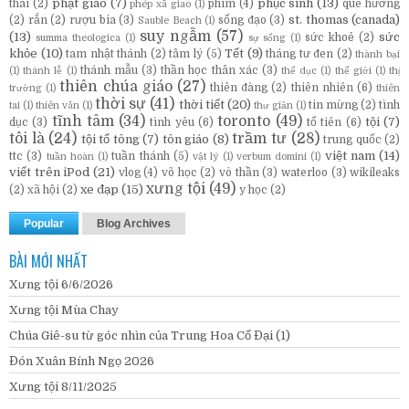
phật giáo
(7)
phục sinh
(13)
thai
(2)
phim
(4)
quê hương
phép xã giao
(1)
st. thomas (canada)
(2)
rắn
(2)
rượu bia
(3)
sống đạo
(3)
Sauble Beach
(1)
suy ngẫm
(57)
(13)
sức
sức khoẻ
(2)
summa theologica
(1)
sự sống
(1)
khỏe
(10)
Tết
(9)
tam nhật thánh
(2)
tâm lý
(5)
tháng tư đen
(2)
thành bại
thánh mẫu
(3)
thần học thân xác
(3)
(1)
thánh lễ
(1)
thể dục
(1)
thế giới
(1)
thị
thiên chúa giáo
(27)
thiên đàng
(2)
thiên nhiên
(6)
trường
(1)
thiên
thời sự
(41)
thời tiết
(20)
tin mừng
(2)
tình
tai
(1)
thiên văn
(1)
thư giản
(1)
tĩnh tâm
(34)
toronto
(49)
tội
(7)
dục
(3)
tình yêu
(6)
tổ tiên
(6)
tôi là
(24)
trầm tư
(28)
tội tổ tông
(7)
tôn giáo
(8)
trung quốc
(2)
việt nam
(14)
ttc
(3)
tuần thánh
(5)
tuần hoàn
(1)
vật lý
(1)
verbum domini
(1)
viết trên iPod
(21)
vlog
(4)
võ học
(2)
vô thần
(3)
waterloo
(3)
wikileaks
xưng tội
(49)
xe đạp
(15)
(2)
xã hội
(2)
y học
(2)
Popular
Blog Archives
BÀI MỚI NHẤT
Xưng tội 6/6/2026
Xưng tội Mùa Chay
Chúa Giê-su từ góc nhìn của Trung Hoa Cổ Đại (1)
Đón Xuân Bính Ngọ 2026
Xưng tội 8/11/2025