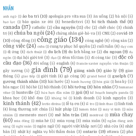
NHÃN
ảo ba trì
(10)
apologia pro vita sua
(3)
ăn uống
(2)
bà nội
(5)
anh ngữ
(1)
bí tích thánh thể
(8)
bảo quản xe ôtô
(4)
benedictxvi
(3)
bạo lực
(1)
canada
(37)
cầu nguyện
(11)
catholic
(2)
cbc
(2)
chết chóc
(3)
chính
chúa ba ngôi
(24)
covid-19
trị
(6)
chứng nhân giê-hô-va
(3)
CNE
(2)
công giáo
(134)
(10)
cộng đồng
(3)
công nghệ
(6)
cộng sản
(2)
công việc
(24)
cung tự phục hổ quyền
(2)
cuối tuần
(6)
cuba
(1)
dạy con
du lịch
(9)
du ngoạn
(9)
dị ứng
(4)
du lịch bằng xe
(2)
(1)
dịch thuật
(1)
dụ
độc cô
đại hội giới trẻ
(3)
đêm tối tăm
(5)
đi công tác
(3)
ngôn
(1)
đạo
(1)
cầu đạo
(36)
đời sống
(5)
english
(4)
francis-xavier nguyễn văn thuận
(1)
gia đình
(79)
giáng sinh
(8)
giáo lý
(9)
gãy xương
(5)
giao
guelph
(7)
thông
(5)
giới tính
(4)
gò công
(6)
giao tiếp
(1)
grand bend
(1)
gương thánh nhân
(10)
hài hước
(2)
hoa kỳ
(5)
hành hương
(1)
hòa giải
(1)
hồi tưởng
(8)
hôn nhân
(7)
hỏa ngục
(3)
hội hè
(2)
hội thánh
(3)
humanae
jpii
(8)
huntsville
(2)
vitae
(1)
hứa hẹn đầu năm
(1)
kế hoạch kungfu panda
(1)
khoa học
(3)
khổ đau
(2)
kinh doanh
(5)
kinh nguyện
(3)
khủng bố
(1)
kinh thánh
(42)
lễ tạ ơn
(4)
linh tinh
lectio divina
(1)
lễ tro
(1)
linh thao
(1)
(4)
lòng thương xót chúa
(5)
luật pháp
(2)
lumen fidei
(1)
máy vi tính
(1)
mầu
mùa chay
mê hồn trận
(18)
memento mori
(3)
nhiệm
(1)
montreal
(1)
(60)
mùa hè
(5)
mùa vọng
(3)
mùa xuân
(4)
mùa đông
(1)
ngắm đàng ánh
ngôn ngữ
(3)
người việt khắp nơi
(2)
nhà cửa
(4)
nhật
sáng
(1)
nghỉ xuân
(1)
ontario
(19)
bản
(3)
nhật ký nghĩa vụ bồi thẩm đoàn
(3)
ottawa
(2)
phá