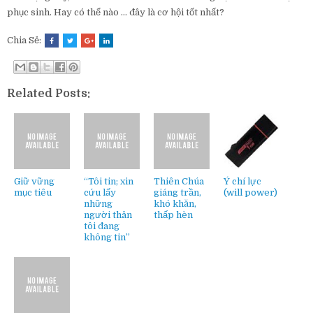
phục sinh. Hay có thể nào … đây là cơ hội tốt nhất?
Chia Sẻ:
Related Posts:
Giữ vững
“Tôi tin; xin
Thiên Chúa
Ý chí lực
mục tiêu
cứu lấy
giáng trần,
(will power)
những
khó khăn,
người thân
thấp hèn
tôi đang
không tin”