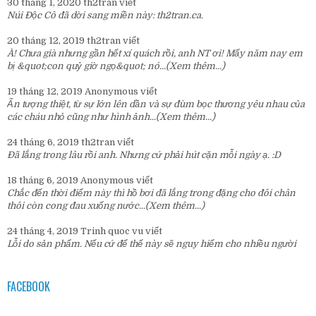
30 tháng 1, 2020
th2tran
viết
Núi Độc Cô đã dời sang miền này:
th2tran.ca
.
20 tháng 12, 2019
th2tran
viết
À! Chưa già nhưng gần hết xí quách rồi, anh NT ơi! Mấy năm nay em
bị &quot;con quỷ giờ ngọ&quot; nó...
(Xem thêm...)
19 tháng 12, 2019
Anonymous
viết
Ấn tượng thiệt, từ sự lớn lên dần và sự đùm bọc thương yêu nhau của
các cháu nhỏ cũng như hình ảnh...
(Xem thêm...)
24 tháng 6, 2019
th2tran
viết
Đã lắng trong lâu rồi anh. Nhưng cứ phải hút cặn mỗi ngày ạ. :D
18 tháng 6, 2019
Anonymous
viết
Chắc đến thời điểm này thì hồ bơi đã lắng trong đặng cho đôi chân
thôi còn cong đau xuống nước...
(Xem thêm...)
24 tháng 4, 2019
Trinh quoc vu
viết
Lỗi do sản phẩm. Nếu cứ để thế này sẽ nguy hiểm cho nhiều người
FACEBOOK