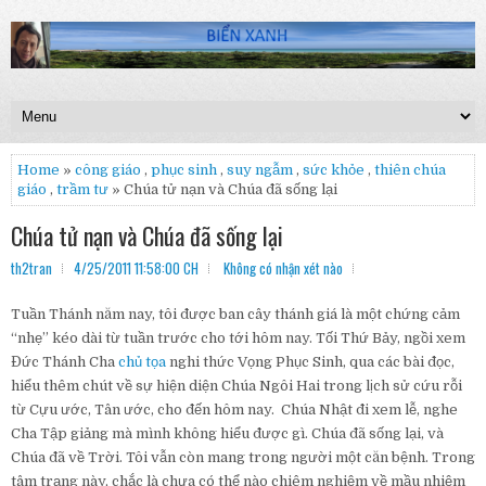
Home
»
công giáo
,
phục sinh
,
suy ngẫm
,
sức khỏe
,
thiên chúa
giáo
,
trầm tư
» Chúa tử nạn và Chúa đã sống lại
Chúa tử nạn và Chúa đã sống lại
th2tran
4/25/2011 11:58:00 CH
Không có nhận xét nào
Tuần Thánh năm nay, tôi được ban cây thánh giá là một chứng cảm
“nhẹ” kéo dài từ tuần trước cho tới hôm nay. Tối Thứ Bảy, ngồi xem
Đức Thánh Cha
chủ tọa
nghi thức Vọng Phục Sinh, qua các bài đọc,
hiểu thêm chút về sự hiện diện Chúa Ngôi Hai trong lịch sử cứu rỗi
từ Cựu ước, Tân ước, cho đến hôm nay. Chúa Nhật đi xem lễ, nghe
Cha Tập giảng mà mình không hiểu được gì. Chúa đã sống lại, và
Chúa đã về Trời. Tôi vẫn còn mang trong người một căn bệnh. Trong
tâm trạng này, chắc là chưa có thể nào chiêm nghiệm về mầu nhiệm