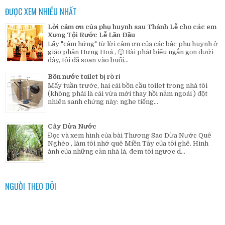
ĐƯỢC XEM NHIỀU NHẤT
Lời cảm ơn của phụ huynh sau Thánh Lễ cho các em
Xưng Tội Rước Lễ Lần Đầu
Lấy "cảm hứng" từ lời cảm ơn của các bậc phụ huynh ở
giáo phận Hưng Hoá , 🙂 Bài phát biểu ngắn gọn dưới
đây, tôi đã soạn vào buổi...
Bồn nước toilet bị rò rỉ
Mấy tuần trước, hai cái bồn cầu toilet trong nhà tôi
(không phải là cái vừa mới thay hồi năm ngoái ) đột
nhiên sanh chứng này: nghe tiếng...
Cây Dừa Nước
Đọc và xem hình của bài Thương Sao Dừa Nước Quê
Nghèo , làm tôi nhớ quê Miền Tây của tôi ghê. Hình
ảnh của những căn nhà lá, đem tôi ngược d...
NGƯỜI THEO DÕI