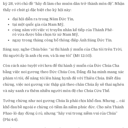
kỳ 28, với chủ đề “hãy đi làm cho muôn dân trở thành môn đệ”. Nhận
thấy có chút gì đặc biệt cho kỳ hội này:
đại hội diễn ra trong Năm Đức Tin,
tại một quốc gia của Nam Mỹ,
cùng năm với việc vị truyền nhân kế tiếp của Thánh Phê-
rô vừa được bầu chọn từ xứ Nam Mỹ,
ngay trong tháng công bố thông điệp Ánh Sáng Đức Tin.
Sáng nay, nghe Chúa bảo: “ai thi hành ý muốn của Cha tôi trên Trời,
thì người ấy là anh chị em, và là mẹ tôi” (Mt 12:50).
Còn cách nào tuyệt vời hơn để thi hành ý muốn của Đức Chúa Cha
bằng việc noi gương theo Đức Chúa Con, Đấng đã hạ mình mang xác
phàm vì tôi, để nâng tôi lên hàng hynh đệ với Thiên Chúa. Biết đâu
chừng, việc noi gương vác thập giá theo chân Chúa ấy sẽ thai nghén
và nảy sanh ra thêm nhiều người môn đệ cho Chúa Cứu Thế.
Tưởng chừng như noi gương Chúa là phải chịu khổ đau. Nhưng … cái
khổ đau bề ngoài e chừng có tiềm ẩn niềm phúc đức. Cho nên Thánh
Phao-lô dạy đừng ủ rủ, nhưng “hãy vui trong niềm vui của Chúa”
(Phi 4:4).