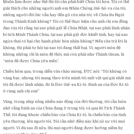
Muốn làm được như thế thì tôi cần phải biết Chúa tôi hơn. Tôi có thể
giải thích cho những người anh em Nhân Chứng Giê-hô-va của tôi,
những người đôi lúc vẫn hay đến gõ cửa nhà tôi, về Chúa Ba Ngôi
trong Thánh Kinh không? Tôi có thể thực hiện cho anh chị em đồng
đạo của tôi rằng tại sao phải giữ lễ Chúa Nhật, tại sao phải lãnh nhận
bí tích Mình Thánh Chúa, tại sao phải giữ đức khiết tịnh, hay tại sao
ngừa thai có hại cho hạnh phúc hôn nhân không? Nếu câu trả lời là
không, thì phải tự hỏi tại sao tôi đang thất bại. Vì, người môn đệ
không những chỉ là môn đệ thôi, mà còn phải như Thánh Gioan, là
“môn đệ được Chúa yêu mến”.
Chiều hôm qua, trong diễn văn chào mừng, ĐTC nói: “Tôi không có
vàng bạc, nhưng tôi mang theo trên mình tôi một vật quí giá nhất mà
tôi đã được lãnh nhận, đó là Đức Giê-su Ki-tô. Bình an của Đức Ki-tô
ở cùng anh chị em!”
Vâng, trong nhịp sống nhiều náo động của đời thường, tôi cần luôn
nhớ rằng bình an của Chúa đang ở trong tôi; và qua Bí Tích Thánh
Thể, tôi đang khoác chiến bào của Chúa Ki-tô, là chiến bào của tình
yêu thương, lên người tôi. Tôi cần nhớ điều này khi xử sự với mọi
người. Vì dù sao đi nữa, thì mọi người đáng được hưởng niềm hy