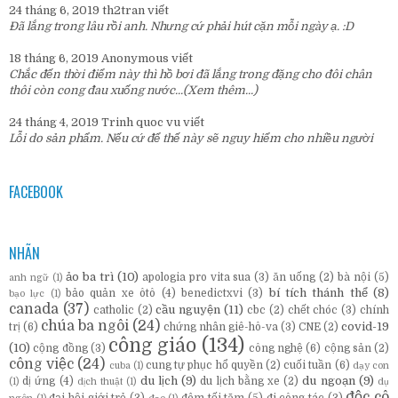
24 tháng 6, 2019
th2tran
viết
Đã lắng trong lâu rồi anh. Nhưng cứ phải hút cặn mỗi ngày ạ. :D
18 tháng 6, 2019
Anonymous
viết
Chắc đến thời điểm này thì hồ bơi đã lắng trong đặng cho đôi chân
thôi còn cong đau xuống nước...
(Xem thêm...)
24 tháng 4, 2019
Trinh quoc vu
viết
Lỗi do sản phẩm. Nếu cứ để thế này sẽ nguy hiểm cho nhiều người
FACEBOOK
NHÃN
ảo ba trì
(10)
apologia pro vita sua
(3)
ăn uống
(2)
bà nội
(5)
anh ngữ
(1)
bí tích thánh thể
(8)
bảo quản xe ôtô
(4)
benedictxvi
(3)
bạo lực
(1)
canada
(37)
cầu nguyện
(11)
catholic
(2)
cbc
(2)
chết chóc
(3)
chính
chúa ba ngôi
(24)
covid-19
trị
(6)
chứng nhân giê-hô-va
(3)
CNE
(2)
công giáo
(134)
(10)
cộng đồng
(3)
công nghệ
(6)
cộng sản
(2)
công việc
(24)
cung tự phục hổ quyền
(2)
cuối tuần
(6)
cuba
(1)
dạy con
du lịch
(9)
du ngoạn
(9)
dị ứng
(4)
du lịch bằng xe
(2)
(1)
dịch thuật
(1)
dụ
độc cô
đại hội giới trẻ
(3)
đêm tối tăm
(5)
đi công tác
(3)