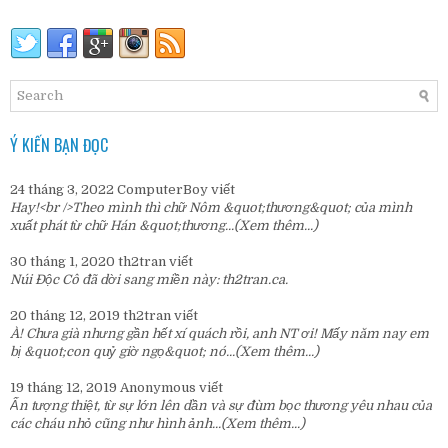
Ý KIẾN BẠN ĐỌC
24 tháng 3, 2022
ComputerBoy
viết
Hay!<br />Theo mình thì chữ Nôm &quot;thương&quot; của mình
xuất phát từ chữ Hán &quot;thương...
(Xem thêm...)
30 tháng 1, 2020
th2tran
viết
Núi Độc Cô đã dời sang miền này:
th2tran.ca
.
20 tháng 12, 2019
th2tran
viết
À! Chưa già nhưng gần hết xí quách rồi, anh NT ơi! Mấy năm nay em
bị &quot;con quỷ giờ ngọ&quot; nó...
(Xem thêm...)
19 tháng 12, 2019
Anonymous
viết
Ấn tượng thiệt, từ sự lớn lên dần và sự đùm bọc thương yêu nhau của
các cháu nhỏ cũng như hình ảnh...
(Xem thêm...)