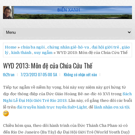
Home
»
chúa ba ngôi
,
chứng nhân giê-hô-va
,
đại hội giới trẻ
,
giáo
lý
,
kinh thánh
,
suy ngẫm
» WYD 2013: Môn đệ của Chúa Cứu Thế
WYD 2013: Môn đệ của Chúa Cứu Thế
th2tran
7/23/2013 07:05:00 SA
Không có nhận xét nào
Tiếp tục ngẫm về niềm hy vọng, bài này suy niệm này gợi hứng từ
dịp đọc thông điệp của Đức Giáo Hoàng Bê-ne-đíc-tô XVI trong
Sách
Nghi Lễ Đại Hội Giới Trẻ Rio 2013
. Lần này, cố gắng theo dõi các buỗi
lễ trên
đài truyền hình trực tuyến Salt+Light
, để
lãnh nhận ơn xá tội
.
Chiều hôm qua, theo dõi hành trình của Đức Thánh Cha Phan-xi-cô
đến Rio De Janeiro (Ba Tây) dự Đại Hội Giới Trẻ (World Youth Day)