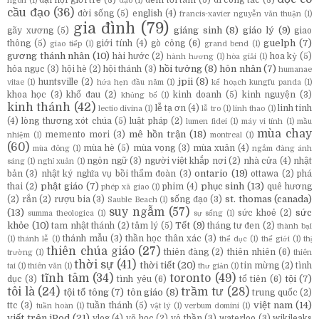
ngôn
(1)
đạo
(1)
cầu đạo
(36)
đời sống
(5)
english
(4)
francis-xavier nguyễn văn thuận
(1)
gia đình
(79)
giáng sinh
(8)
giáo lý
(9)
gãy xương
(5)
giao
guelph
(7)
thông
(5)
giới tính
(4)
gò công
(6)
giao tiếp
(1)
grand bend
(1)
gương thánh nhân
(10)
hài hước
(2)
hoa kỳ
(5)
hành hương
(1)
hòa giải
(1)
hồi tưởng
(8)
hôn nhân
(7)
hỏa ngục
(3)
hội hè
(2)
hội thánh
(3)
humanae
jpii
(8)
huntsville
(2)
vitae
(1)
hứa hẹn đầu năm
(1)
kế hoạch kungfu panda
(1)
khoa học
(3)
khổ đau
(2)
kinh doanh
(5)
kinh nguyện
(3)
khủng bố
(1)
kinh thánh
(42)
lễ tạ ơn
(4)
linh tinh
lectio divina
(1)
lễ tro
(1)
linh thao
(1)
(4)
lòng thương xót chúa
(5)
luật pháp
(2)
lumen fidei
(1)
máy vi tính
(1)
mầu
mùa chay
mê hồn trận
(18)
memento mori
(3)
nhiệm
(1)
montreal
(1)
(60)
mùa hè
(5)
mùa vọng
(3)
mùa xuân
(4)
mùa đông
(1)
ngắm đàng ánh
ngôn ngữ
(3)
người việt khắp nơi
(2)
nhà cửa
(4)
nhật
sáng
(1)
nghỉ xuân
(1)
ontario
(19)
bản
(3)
nhật ký nghĩa vụ bồi thẩm đoàn
(3)
ottawa
(2)
phá
phật giáo
(7)
phục sinh
(13)
thai
(2)
phim
(4)
quê hương
phép xã giao
(1)
st. thomas (canada)
(2)
rắn
(2)
rượu bia
(3)
sống đạo
(3)
Sauble Beach
(1)
suy ngẫm
(57)
(13)
sức
sức khoẻ
(2)
summa theologica
(1)
sự sống
(1)
khỏe
(10)
Tết
(9)
tam nhật thánh
(2)
tâm lý
(5)
tháng tư đen
(2)
thành bại
thánh mẫu
(3)
thần học thân xác
(3)
(1)
thánh lễ
(1)
thể dục
(1)
thế giới
(1)
thị
thiên chúa giáo
(27)
thiên đàng
(2)
thiên nhiên
(6)
trường
(1)
thiên
thời sự
(41)
thời tiết
(20)
tin mừng
(2)
tình
tai
(1)
thiên văn
(1)
thư giản
(1)
tĩnh tâm
(34)
toronto
(49)
tội
(7)
dục
(3)
tình yêu
(6)
tổ tiên
(6)
tôi là
(24)
trầm tư
(28)
tội tổ tông
(7)
tôn giáo
(8)
trung quốc
(2)
việt nam
(14)
ttc
(3)
tuần thánh
(5)
tuần hoàn
(1)
vật lý
(1)
verbum domini
(1)
viết trên iPod
(21)
vlog
(4)
võ học
(2)
vô thần
(3)
waterloo
(3)
wikileaks