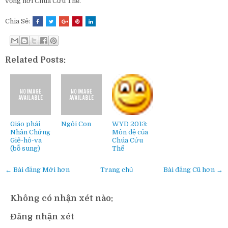
vọng nơi Chúa Cứu Thế.
Chia Sẻ:
Related Posts:
Giáo phái
Ngôi Con
WYD 2013:
Nhân Chứng
Môn đệ của
Giê-hô-va
Chúa Cứu
(bỗ sung)
Thế
← Bài đăng Mới hơn
Trang chủ
Bài đăng Cũ hơn →
Không có nhận xét nào:
Đăng nhận xét