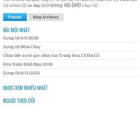
xưng tội
(49)
xe đạp
(15)
(2)
xã hội
(2)
y học
(2)
Popular
Blog Archives
BÀI MỚI NHẤT
Xưng tội 6/6/2026
Xưng tội Mùa Chay
Chúa Giê-su từ góc nhìn của Trung Hoa Cổ Đại (1)
Đón Xuân Bính Ngọ 2026
Xưng tội 8/11/2025
ĐƯỢC XEM NHIỀU NHẤT
NGƯỜI THEO DÕI