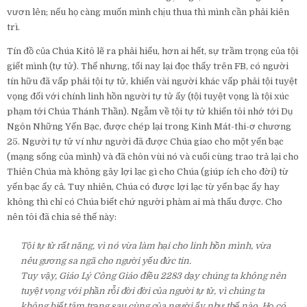
vươn lên; nếu họ càng muốn mình chịu thua thì mình cần phải kiên
trì.
Tín đồ của Chúa Kitô lẽ ra phải hiểu, hơn ai hết, sự trầm trọng của tội
giết mình (tự tử). Thế nhưng, tối nay lại đọc thấy trên FB, có người
tín hữu đã vấp phải tội tự tử, khiến vài người khác vấp phải tội tuyệt
vọng đối với chính linh hồn người tự tử ấy (tội tuyệt vọng là tội xúc
phạm tới Chúa Thánh Thần). Ngẫm về tội tự tử khiến tôi nhớ tới Dụ
Ngôn Những Yến Bạc, được chép lại trong Kinh Mát-thi-ơ chương
25. Người tự tử ví như người đã được Chúa giao cho một yến bạc
(mạng sống của mình) và đã chôn vùi nó và cuối cùng trao trả lại cho
Thiên Chúa mà không gây lợi lạc gì cho Chúa (giúp ích cho đời) từ
yến bạc ấy cả. Tuy nhiên, Chúa có được lợi lạc từ yến bạc ấy hay
không thì chỉ có Chúa biết chứ người phàm ai mà thấu được. Cho
nên tôi đã chia sẻ thế này:
Tội tự tử rất nặng, vì nó vừa làm hại cho linh hồn mình, vừa
nêu gương sa ngã cho người yếu đức tin.
Tuy vậy, Giáo Lý Công Giáo điều 2283 dạy chúng ta không nên
tuyệt vọng với phần rỗi đời đời của người tự tử, vì chúng ta
không biết tâm trạng sau cùng của người ấy như thế nào. Họ có