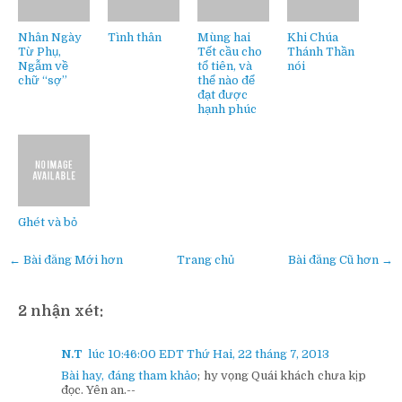
Nhân Ngày
Tình thân
Mùng hai
Khi Chúa
Từ Phụ,
Tết cầu cho
Thánh Thần
Ngẫm về
tổ tiên, và
nói
chữ “sợ”
thể nào để
đạt được
hạnh phúc
Ghét và bỏ
← Bài đăng Mới hơn
Trang chủ
Bài đăng Cũ hơn →
2 nhận xét:
N.T
lúc 10:46:00 EDT Thứ Hai, 22 tháng 7, 2013
Bài hay, đáng tham khảo
; hy vọng Quái khách chưa kịp
đọc. Yên an.--