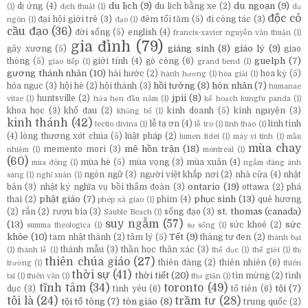
du lịch
(9)
du ngoạn
(9)
dị ứng
(4)
du lịch bằng xe
(2)
(1)
dịch thuật
(1)
dụ
độc cô
đại hội giới trẻ
(3)
đêm tối tăm
(5)
đi công tác
(3)
ngôn
(1)
đạo
(1)
cầu đạo
(36)
đời sống
(5)
english
(4)
francis-xavier nguyễn văn thuận
(1)
gia đình
(79)
giáng sinh
(8)
giáo lý
(9)
gãy xương
(5)
giao
guelph
(7)
thông
(5)
giới tính
(4)
gò công
(6)
giao tiếp
(1)
grand bend
(1)
gương thánh nhân
(10)
hài hước
(2)
hoa kỳ
(5)
hành hương
(1)
hòa giải
(1)
hồi tưởng
(8)
hôn nhân
(7)
hỏa ngục
(3)
hội hè
(2)
hội thánh
(3)
humanae
jpii
(8)
huntsville
(2)
vitae
(1)
hứa hẹn đầu năm
(1)
kế hoạch kungfu panda
(1)
khoa học
(3)
khổ đau
(2)
kinh doanh
(5)
kinh nguyện
(3)
khủng bố
(1)
kinh thánh
(42)
lễ tạ ơn
(4)
linh tinh
lectio divina
(1)
lễ tro
(1)
linh thao
(1)
(4)
lòng thương xót chúa
(5)
luật pháp
(2)
lumen fidei
(1)
máy vi tính
(1)
mầu
mùa chay
mê hồn trận
(18)
memento mori
(3)
nhiệm
(1)
montreal
(1)
(60)
mùa hè
(5)
mùa vọng
(3)
mùa xuân
(4)
mùa đông
(1)
ngắm đàng ánh
ngôn ngữ
(3)
người việt khắp nơi
(2)
nhà cửa
(4)
nhật
sáng
(1)
nghỉ xuân
(1)
ontario
(19)
bản
(3)
nhật ký nghĩa vụ bồi thẩm đoàn
(3)
ottawa
(2)
phá
phật giáo
(7)
phục sinh
(13)
thai
(2)
phim
(4)
quê hương
phép xã giao
(1)
st. thomas (canada)
(2)
rắn
(2)
rượu bia
(3)
sống đạo
(3)
Sauble Beach
(1)
suy ngẫm
(57)
(13)
sức
sức khoẻ
(2)
summa theologica
(1)
sự sống
(1)
khỏe
(10)
Tết
(9)
tam nhật thánh
(2)
tâm lý
(5)
tháng tư đen
(2)
thành bại
thánh mẫu
(3)
thần học thân xác
(3)
(1)
thánh lễ
(1)
thể dục
(1)
thế giới
(1)
thị
thiên chúa giáo
(27)
thiên đàng
(2)
thiên nhiên
(6)
trường
(1)
thiên
thời sự
(41)
thời tiết
(20)
tin mừng
(2)
tình
tai
(1)
thiên văn
(1)
thư giản
(1)
tĩnh tâm
(34)
toronto
(49)
tội
(7)
dục
(3)
tình yêu
(6)
tổ tiên
(6)
tôi là
(24)
trầm tư
(28)
tội tổ tông
(7)
tôn giáo
(8)
trung quốc
(2)