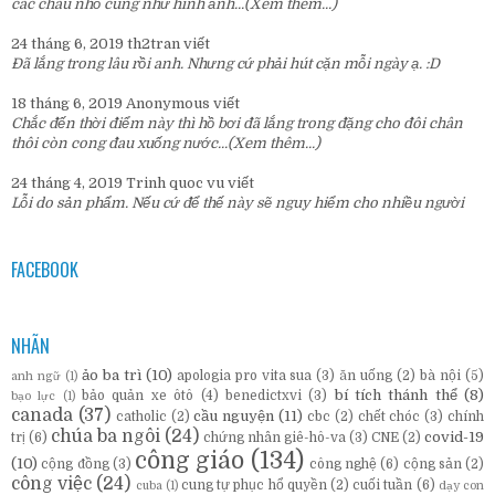
các cháu nhỏ cũng như hình ảnh...
(Xem thêm...)
24 tháng 6, 2019
th2tran
viết
Đã lắng trong lâu rồi anh. Nhưng cứ phải hút cặn mỗi ngày ạ. :D
18 tháng 6, 2019
Anonymous
viết
Chắc đến thời điểm này thì hồ bơi đã lắng trong đặng cho đôi chân
thôi còn cong đau xuống nước...
(Xem thêm...)
24 tháng 4, 2019
Trinh quoc vu
viết
Lỗi do sản phẩm. Nếu cứ để thế này sẽ nguy hiểm cho nhiều người
FACEBOOK
NHÃN
ảo ba trì
(10)
apologia pro vita sua
(3)
ăn uống
(2)
bà nội
(5)
anh ngữ
(1)
bí tích thánh thể
(8)
bảo quản xe ôtô
(4)
benedictxvi
(3)
bạo lực
(1)
canada
(37)
cầu nguyện
(11)
catholic
(2)
cbc
(2)
chết chóc
(3)
chính
chúa ba ngôi
(24)
covid-19
trị
(6)
chứng nhân giê-hô-va
(3)
CNE
(2)
công giáo
(134)
(10)
cộng đồng
(3)
công nghệ
(6)
cộng sản
(2)
công việc
(24)
cung tự phục hổ quyền
(2)
cuối tuần
(6)
cuba
(1)
dạy con