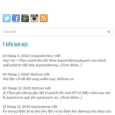
Ý KIẾN BẠN ĐỌC
24 tháng 3, 2022
ComputerBoy
viết
Hay!<br />Theo mình thì chữ Nôm &quot;thương&quot; của mình
xuất phát từ chữ Hán &quot;thương...
(Xem thêm...)
30 tháng 1, 2020
th2tran
viết
Núi Độc Cô đã dời sang miền này:
th2tran.ca
.
20 tháng 12, 2019
th2tran
viết
À! Chưa già nhưng gần hết xí quách rồi, anh NT ơi! Mấy năm nay em
bị &quot;con quỷ giờ ngọ&quot; nó...
(Xem thêm...)
19 tháng 12, 2019
Anonymous
viết
Ấn tượng thiệt, từ sự lớn lên dần và sự đùm bọc thương yêu nhau của