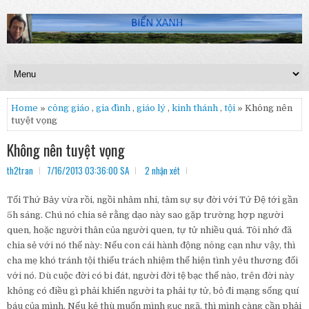
Home
»
công giáo
,
gia đình
,
giáo lý
,
kinh thánh
,
tội
» Không nên
tuyệt vọng
Không nên tuyệt vọng
th2tran
7/16/2013 03:36:00 SA
2 nhận xét
Tối Thứ Bảy vừa rồi, ngồi nhâm nhi, tâm sự sự đời với Tứ Đệ tới gần
5h sáng. Chú nó chia sẻ rằng dạo này sao gặp trường hợp người
quen, hoặc người thân của người quen, tự tử nhiều quá. Tôi nhớ đã
chia sẻ với nó thế này: Nếu con cái hành động nông cạn như vậy, thì
cha mẹ khó tránh tội thiếu trách nhiệm thể hiện tình yêu thương đối
với nó. Dù cuộc đời có bi đát, người đời tệ bạc thế nào, trên đời này
không có điều gì phải khiến người ta phải tự tử, bỏ đi mạng sống quí
báu của mình. Nếu kẻ thù muốn mình gục ngã, thì mình càng cần phải