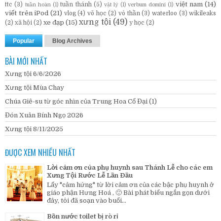
việt nam
(14)
ttc
(3)
tuần thánh
(5)
tuần hoàn
(1)
vật lý
(1)
verbum domini
(1)
viết trên iPod
(21)
vlog
(4)
võ học
(2)
vô thần
(3)
waterloo
(3)
wikileaks
xưng tội
(49)
xe đạp
(15)
(2)
xã hội
(2)
y học
(2)
Popular
Blog Archives
BÀI MỚI NHẤT
Xưng tội 6/6/2026
Xưng tội Mùa Chay
Chúa Giê-su từ góc nhìn của Trung Hoa Cổ Đại (1)
Đón Xuân Bính Ngọ 2026
Xưng tội 8/11/2025
ĐƯỢC XEM NHIỀU NHẤT
Lời cảm ơn của phụ huynh sau Thánh Lễ cho các em
Xưng Tội Rước Lễ Lần Đầu
Lấy "cảm hứng" từ lời cảm ơn của các bậc phụ huynh ở
giáo phận Hưng Hoá , 🙂 Bài phát biểu ngắn gọn dưới
đây, tôi đã soạn vào buổi...
Bồn nước toilet bị rò rỉ