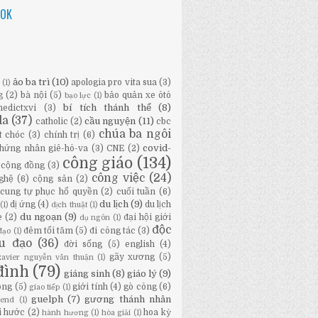
OOK
ảo ba trì
(10)
apologia pro vita sua
(3)
ữ
(1)
g
(2)
bà nội
(5)
bảo quản xe ôtô
bạo lực
(1)
bí tích thánh thể
(8)
nedictxvi
(3)
da
(37)
cầu nguyện
(11)
catholic
(2)
cbc
chúa ba ngôi
t chóc
(3)
chính trị
(6)
covid-
hứng nhân giê-hô-va
(3)
CNE
(2)
công giáo
(134)
cộng đồng
(3)
công việc
(24)
ghệ
(6)
cộng sản
(2)
cung tự phục hổ quyền
(2)
cuối tuần
(6)
du lịch
(9)
dị ứng
(4)
du lịch
(1)
dịch thuật
(1)
du ngoạn
(9)
e
(2)
đại hội giới
dụ ngôn
(1)
độc
đêm tối tăm
(5)
đi công tác
(3)
đạo
(1)
ầu đạo
(36)
đời sống
(5)
english
(4)
gãy xương
(5)
-xavier nguyễn văn thuận
(1)
đình
(79)
giáng sinh
(8)
giáo lý
(9)
ông
(5)
giới tính
(4)
gò công
(6)
giao tiếp
(1)
guelph
(7)
gương thánh nhân
bend
(1)
i hước
(2)
hoa kỳ
hành hương
(1)
hòa giải
(1)