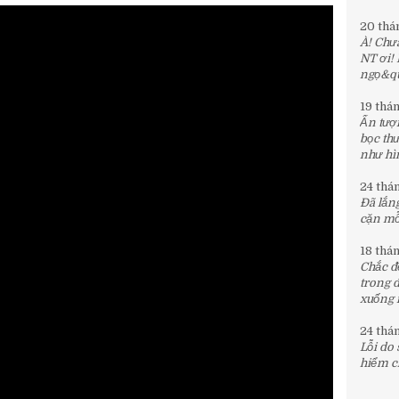
20 thá
À! Chưa
NT ơi!
ngọ&quo
19 thá
Ấn tượn
bọc th
như hìn
24 thá
Đã lắng
cặn mỗi
18 thá
Chắc đế
trong 
xuống 
24 thá
Lỗi do
hiểm c