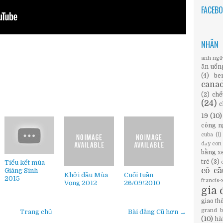
FACEB
NHÃN
anh ng
ăn uốn
(4)
be
cana
(2)
chế
(24)
c
19
(10)
công n
cuba
(1)
dạy con
bằng x
trẻ
(3)
Tiểu kết mùa
cô c
Giáng Sinh
Khởi đầu Mùa
Cuối tuần
2015
francis
Vọng 2012
26/09/2010
gia 
giao th
grand 
Trang chủ
Bài đăng Cũ hơn →
(10)
hà