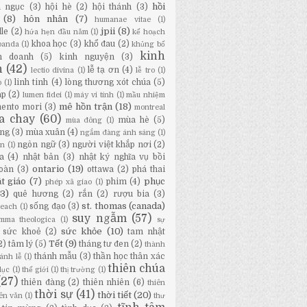
hồi
a ngục
(3)
hội hè
(2)
hội thánh
(3)
(8)
hôn nhân
(7)
humanae vitae
(1)
jpii
(8)
lle
(2)
hứa hẹn đầu năm
(1)
kế hoạch
khoa học
(3)
khổ đau
(2)
panda
(1)
khủng bố
kinh
h doanh
(5)
kinh nguyện
(3)
h
(42)
lễ tạ ơn
(4)
lectio divina
(1)
lễ tro
(1)
linh tinh
(4)
lòng thương xót chúa
(5)
o
(1)
áp
(2)
lumen fidei
(1)
máy vi tính
(1)
mầu nhiệm
mê hồn trận
(18)
ento mori
(3)
montreal
a chay
(60)
mùa hè
(5)
mùa đông
(1)
ng
(3)
mùa xuân
(4)
ngắm đàng ánh sáng
(1)
ngôn ngữ
(3)
người việt khắp nơi
(2)
ân
(1)
a
(4)
nhật bản
(3)
nhật ký nghĩa vụ bồi
ontario
(19)
oàn
(3)
ottawa
(2)
phá thai
t giáo
(7)
phục
phim
(4)
phép xã giao
(1)
13)
quê hương
(2)
rắn
(2)
rượu bia
(3)
st. thomas (canada)
sống đạo
(3)
Beach
(1)
suy ngẫm
(57)
mma theologica
(1)
sự
sức khỏe
(10)
sức khoẻ
(2)
tam nhật
Tết
(9)
2)
tâm lý
(5)
tháng tư đen
(2)
thành
thánh mẫu
(3)
thần học thân xác
ánh lễ
(1)
thiên chúa
dục
(1)
thế giới
(1)
thị trường
(1)
(27)
thiên đàng
(2)
thiên nhiên
(6)
thiên
thời sự
(41)
thời tiết
(20)
iên văn
(1)
thư