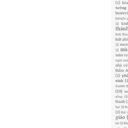
(5)
hỏ
tưởng
huntsvi
kungfu 
kin
(1)
thán
linh tha
luật ph
mem
(1)
mù
(1)
mùa vọ
nghỉ xu
nhà cử
thẩm đ
phậ
(2)
sinh
(
Sauble 
(13)
su
sống
(1)
thánh
(
bại
(1)
th
(3)
thể 
giáo
tai
(1)
th