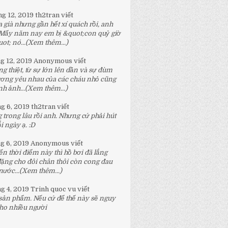
ng 12, 2019
th2tran
viết
 già nhưng gần hết xí quách rồi, anh
 Mấy năm nay em bị &quot;con quỷ giờ
t; nó...
(Xem thêm...)
ng 12, 2019
Anonymous
viết
g thiệt, từ sự lớn lên dần và sự đùm
ương yêu nhau của các cháu nhỏ cũng
h ảnh...
(Xem thêm...)
ng 6, 2019
th2tran
viết
 trong lâu rồi anh. Nhưng cứ phải hút
 ngày ạ. :D
ng 6, 2019
Anonymous
viết
n thời điểm này thì hồ bơi đã lắng
đặng cho đôi chân thôi còn cong đau
nước...
(Xem thêm...)
ng 4, 2019
Trinh quoc vu
viết
 sản phẩm. Nếu cứ để thế này sẽ nguy
ho nhiều người