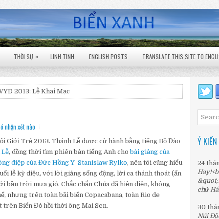
»
THỜI SỰ
LINH TINH
ENGLISH POSTS
TRANSLATE THIS SITE TO ENGL
WYD 2013: Lễ Khai Mạc
ó nhận xét nào
Ý KIẾN
ội Giới Trẻ 2013. Thánh Lễ được cử hành bằng tiếng Bồ Đào
 Lễ
, đồng thời tìm phiên bản tiếng Anh cho
bài giảng của
ông điệp của Đức Hồng Y Stanislaw Rylko
, nên tôi cũng hiểu
24 thá
Hay!<b
i lễ kỳ diệu, với lời giảng sống động, lời ca thánh thoát (ấn
&quot;
ưới bầu trời mưa gió. Chắc chắn Chúa đã hiện diện, không
chữ Há
ể, nhưng trên toàn bãi biển Copacabana, toàn Rio de
 trên Biển Đỏ hồi thời ông Mai Sen.
30 thá
Núi Độ