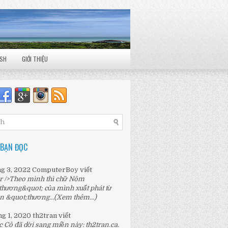
ISH
GIỚI THIỆU
 BẠN ĐỌC
ng 3, 2022
ComputerBoy
viết
r />Theo mình thì chữ Nôm
thương&quot; của mình xuất phát từ
n &quot;thương...
(Xem thêm...)
ng 1, 2020
th2tran
viết
c Cô đã dời sang miền này:
th2tran.ca
.