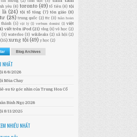
tĩnh tâm
tin mừng
(2)
tình dục
(3)
toronto
(49)
tội
ình yêu
(6)
tổ tiên
(6)
i là
(24)
tội tổ tông
(7)
tôn giáo
(8)
tư
(28)
trung quốc
(2)
ttc
(3)
tuần hoàn
việt
 thánh
(5)
vật lý
(1)
verbum domini
(1)
4)
viết trên iPod
(21)
vlog
(4)
võ học
(2)
n
(3)
waterloo
(3)
wikileaks
(2)
xã hội
(2)
xưng tội
(49)
(15)
y học
(2)
lar
Blog Archives
I NHẤT
ội 6/6/2026
ội Mùa Chay
iê-su từ góc nhìn của Trung Hoa Cổ
ân Bính Ngọ 2026
ội 8/11/2025
XEM NHIỀU NHẤT