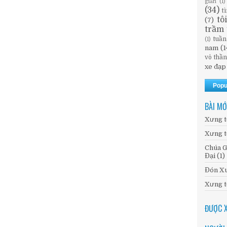
giản
(1)
(34)
t
tô
(7)
trầm 
tuần
(1)
nam
(1
vô thầ
xe đạp
Popu
BÀI MỚ
Xưng t
Xưng t
Chúa G
Đại (1)
Đón Xu
Xưng t
ĐƯỢC 