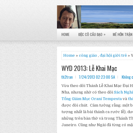
»
HOME
ĐỘC CÔ CẦU ĐẠO
MÊ HỒN TRẬN
Home
»
công giáo
,
đại hội giới trẻ
» 
WYD 2013: Lễ Khai Mạc
th2tran
7/24/2013 02:23:00 SA
Không c
Vừa theo dõi Thánh Lễ Khai Mạc Đại H
Nha, nhưng nhờ có theo dõi
Sách Nghi
Tổng Giám Mục Orani Tempesta
và
th
được đôi chút. Cảm tưởng rằng: một buổ
tượng nhất là bài thánh ca rước lễ), d
những trên bàn thờ và trong Thánh Th
Janeiro. Cũng như Ngài đã từng có mặt